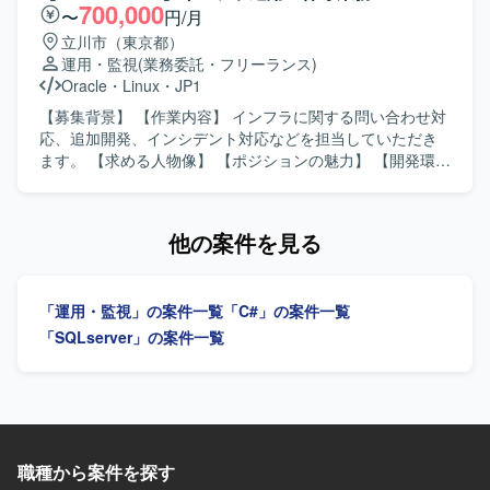
人物像】 医療現場の利用者に対して丁寧に対応しながら、
ことで、専門性の高い業務経験を積むことができます。
700,000
〜
円/月
コミュニケーションを取りつつ業務を遂行できる方を求め
【開発環境】 HTML、CSS、JavaScript、C#、SQL Server
立川市（東京都）
ています。手順に沿って正確に作業を行い、障害発生時に
を用いたアプリケーション開発環境となります。
運用・監視
(業務委託・フリーランス)
も落ち着いて切り分けや関係者との調整ができる方を歓迎
Oracle
・
Linux
・
JP1
いたします。 【ポジションの魅力】 病院情報システム全体
の保守運用に携わることで、電子カルテや各種部門システ
【募集背景】 【作業内容】 インフラに関する問い合わせ対
ム、DWHなど幅広いシステムに関する知識や経験を積むこ
応、追加開発、インシデント対応などを担当していただき
とができます。現場の利用者に近い立場で業務を行うた
ます。 【求める人物像】 【ポジションの魅力】 【開発環
め、改善や運用面での貢献を実感しやすい環境です。 【開
境】 Linux、Oracle、JP1を使用します。
発環境】 病院情報システムおよび部門システム、DWH、資
産管理システムなどを利用した保守運用環境となります。
他の案件を見る
「運用・監視」の案件一覧
「C#」の案件一覧
「SQLserver」の案件一覧
職種から案件を探す