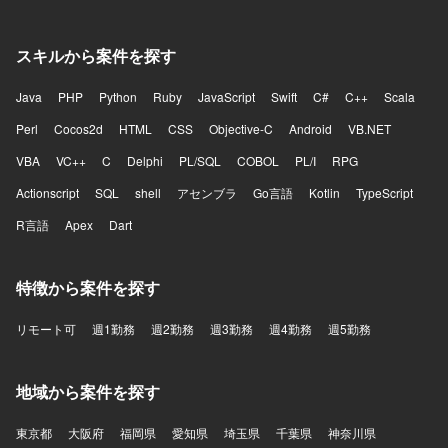
スキルから案件を探す
Java
PHP
Python
Ruby
JavaScript
Swift
C#
C++
Scala
Perl
Cocos2d
HTML
CSS
Objective-C
Android
VB.NET
VBA
VC++
C
Delphi
PL/SQL
COBOL
PL/I
RPG
Actionscript
SQL
shell
アセンブラ
Go言語
Kotlin
TypeScript
R言語
Apex
Dart
特徴から案件を探す
リモート可
週1勤務
週2勤務
週3勤務
週4勤務
週5勤務
地域から案件を探す
東京都
大阪府
福岡県
愛知県
埼玉県
千葉県
神奈川県