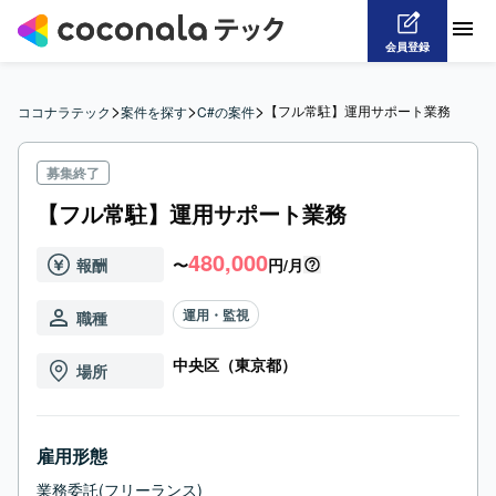
会員登録
>
>
>
【フル常駐】運用サポート業務
ココナラテック
案件を探す
C#の案件
募集終了
【フル常駐】運用サポート業務
480,000
報酬
〜
円/月
運用・監視
職種
中央区（東京都）
場所
雇用形態
業務委託(フリーランス)