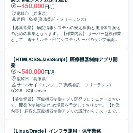
わせて習得・強化していただける環境です。 【開発環境】
基づく実作業の遂行などを行っていただきます。 【求める
450,000
〜
円/月
スマートフォンアプリおよび関連サーバー処理の運用保守
人物像】 インフラ運用保守の現場で主体的かつ丁寧に対応
尼崎市（兵庫県）
環境での作業となります。iOS関連ツールやGitHub、Linux
できる方を求めております。障害発生時にも落ち着いて状
運用・監視
(業務委託・フリーランス)
コマンド、SQLiteなどを用いた環境が想定されます。
況整理と一次切り分けができ、関係者と円滑にコミュニケ
ーションを取りながら復旧対応を進められる方を歓迎いた
【募集背景】 病院情報システムの安定稼働と運用体制強化
します。 【ポジションの魅力】 バックアップシステム運用
のための募集となります。 【作業内容】 サーバー監視作業
に深く関わりながら、サーバー、ネットワーク、ストレー
として、電子カルテ・部門システムサーバのランプ確認、
ジ、仮想環境などインフラ全般の運用保守経験を広く積む
サーバ室温度管理、監視ツールによるアラートチェックを
ことができます。手順書作成やベンダー連携などを通じ
行います。ハードやネットワーク障害時の切り分け、影響
て、ドキュメント作成力や調整力も身につけていただけま
範囲確認、ベンダー調整を実施いたします。 病院情報シス
【HTML/CSS/JavaScript】医療機器制御アプリ開
す。 【開発環境】 Veeamを用いたバックアップシステムお
テムおよび関連機器の操作・不具合に関する問い合わせ対
発
よびVMware、Hyper-V等の仮想環境を中心としたインフラ
応や、各種要望に関する手続き案内を行います。 ハード対
540,000
〜
円/月
基盤環境となります。
応として、機器故障時の確認・修理依頼、簡易修理、予備
尼崎市（兵庫県）
機管理、機器洗浄、台帳管理、資産管理システムによるデ
サーバサイドエンジニア
(業務委託・フリーランス)
バイスのポリシー管理、院内端末およびBYOD端末のセット
C#
・
SQLserver
アップを行います。 マスタメンテナンスとして、病院情報
システムおよび一部部門システムのマスタ追加・削除、マ
【募集背景】 医療機器制御アプリ開発プロジェクトにおい
スタ問い合わせ対応、頻度の高い文書マスタの週次リリー
て、開発体制強化のため増員を予定しております。 【作業
ス、部門システムの定期マスタリリースを実施いたしま
内容】 顧客先医療機器制御アプリの設計からテストまで一
す。 DWH保守・データ抽出として、ユーザーから抽出条件
連の開発工程をご担当いただきます。 【求める人物像】 1
をヒアリングし、申請に基づくデータ抽出、アクセス権限
人称で主体的に作業を進められる方を求めております。
設定・管理、情報管理部の業務補助を行います。 【求める
【ポジションの魅力】 医療機器領域のアプリ開発に携わる
【Linux/Oracle】インフラ運用・保守業務