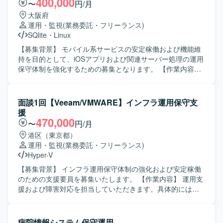
400,000
〜
円/月
大阪府
運用・監視
(業務委託・フリーランス)
SQlite
・
Linux
【募集背景】 モバイル系サービスの安定稼働および機能維
持を目的として、iOSアプリおよび関連サーバー処理の運用
保守体制を強化するための募集となります。 【作業内容】
既存のiOSアプリおよびサーバー処理の維持保守を行ってい
ただきます。具体的には、問い合わせ対応や調整、QA対応
などの顧客対応、開発ベンダーへの各種調整依頼、アプリ
面談1回【Veeam/VMWARE】インフラ運用保守支
および関連システムのリリース作業などを担当していただ
援
きます。状況に応じて夜間・休日のリリース作業が発生す
470,000
〜
円/月
る場合もございます。また、保守・修繕作業の状況に応じ
港区（東京都）
て、別システムに関する作業をお願いする可能性もござい
運用・監視
(業務委託・フリーランス)
ます。 【求める人物像】 コミュニケーションを取りながら
Hyper-V
円滑に調整業務を進めていただける方を求めています。モ
バイルアプリやサーバー処理の運用保守に主体的に取り組
【募集背景】 インフラ運用保守体制の強化および安定稼働
み、状況変化にも柔軟に対応いただける方ですと望ましい
のための支援要員を募集いたします。 【作業内容】 運用支
です。 【ポジションの魅力】 モバイルアプリとサーバー処
援および障害対応を担当していただきます。具体的には、
理双方の運用保守に関わることで、スマホアプリ領域にお
Veeamバックアップシステムの日常運用保守、トラブル発
ける知見を広く身につけることができます。長期的な参画
生時の一次切り分けおよび復旧対応、手順書の作成および
を通じて、顧客折衝やベンダーコントロールのスキルもあ
更新、ベンダーから共有される対象情報および作業計画に
病院情報システム保守運用