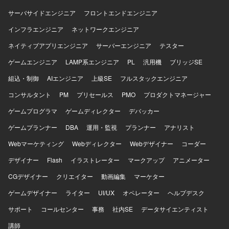
サーバサイドエンジニア
フロントエンドエンジニア
インフラエンジニア
ネットワークエンジニア
ネイティブアプリエンジニア
サーバーエンジニア
テスター
ゲームエンジニア
LAMP系エンジニア
PL
汎用機
ブリッジSE
組込・制御
AIエンジニア
上級SE
フルスタックエンジニア
コンサルタント
PM
プリセールス
PMO
プロダクトマネージャー
ゲームプログラマ
ゲームディレクター
デバッカー
ゲームプランナー
DBA
運用・監視
プランナー
アナリスト
Webマーケティング
Webディレクター
Webデザイナー
コーダー
デザイナー
Flash
イラストレーター
マークアップ
アニメーター
CGデザイナー
クリエイター
動画編集
マーケター
ゲームデザイナー
ライター
UI/UX
オペレーター
ヘルプデスク
サポート
コールセンター
事務
社内SE
データサイエンティスト
講師