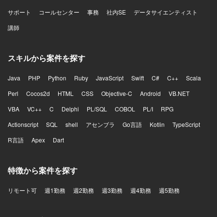
サポート
コールセンター
事務
社内SE
データサイエンティスト
講師
スキルから案件を探す
Java
PHP
Python
Ruby
JavaScript
Swift
C#
C++
Scala
Perl
Cocos2d
HTML
CSS
Objective-C
Android
VB.NET
VBA
VC++
C
Delphi
PL/SQL
COBOL
PL/I
RPG
Actionscript
SQL
shell
アセンブラ
Go言語
Kotlin
TypeScript
R言語
Apex
Dart
特徴から案件を探す
リモート可
週1勤務
週2勤務
週3勤務
週4勤務
週5勤務