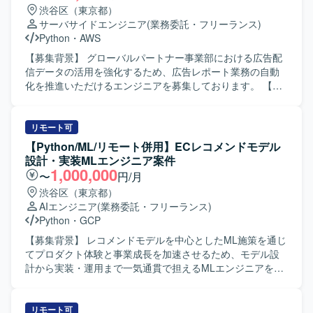
渋谷区（東京都）
サーバサイドエンジニア
(業務委託・フリーランス)
Python
・
AWS
【募集背景】 グローバルパートナー事業部における広告配
信データの活用を強化するため、広告レポート業務の自動
化を推進いただけるエンジニアを募集しております。 【作
業内容】 クライアント企業のゲームアプリに関する広告配
信データの収集・集計・レポート業務をご担当いただきま
す。具体的には、各広告媒体の広告APIを利用した配信デー
リモート可
タの取得およびWebスクレイピングによるデータ収集、取
【Python/ML/リモート併用】ECレコメンドモデル
得データの整形・集計、DBへの保存、レポートへの反映、
設計・実装MLエンジニア案件
スプレッドシートのレポート枠作成と調整、予算超過アラ
1,000,000
〜
円/月
ートなど各種ツールの作成、内部BIツールのダッシュボー
渋谷区（東京都）
ド作成、外部クライアントへのデータ送信などを行ってい
AIエンジニア
(業務委託・フリーランス)
ただきます。 【求める人物像】 広告配信データの特性を理
Python
・
GCP
解しながら、自動化や効率化の観点で主体的に改善提案が
できる方を求めております。また、関係者とのコミュニケ
【募集背景】 レコメンドモデルを中心としたML施策を通じ
ーションを通じて要件を整理し、着実に開発・運用までや
てプロダクト体験と事業成長を加速させるため、モデル設
りきる姿勢をお持ちの方が望ましいです。 【ポジションの
計から実装・運用まで一気通貫で担えるMLエンジニアを募
魅力】 大規模な広告配信データを扱いながら、レポート自
集しております。 【作業内容】 レコメンドモデル（Two-
動化やツール開発を通じて業務プロセス全体の効率化に貢
Tower、LightGBM等）の設計・実装・チューニングを行っ
献できるポジションです。データ基盤からレポーティング
ていただきます。 特徴量エンジニアリングの実装やオフラ
リモート可