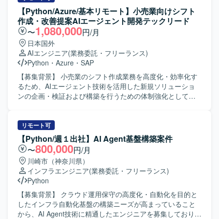
まで一連の流れに携わることで、データエンジニアリング
イン・オンライン評価指標の設計を担当していただきま
【Python/Azure/基本リモート】小売業向けシフト
やアナリティクスの知見を広く深めていただけます。 【開
す。 A/Bテストの設計・実施・効果検証を通じたモデル改善
作成・改善提案AIエージェント開発テックリード
発環境】 言語はPythonとSQLを中心に、一部で
のPDCAを推進していただきます。 モデルのプロダクショ
1,080,000
〜
円/月
GoogleAppScriptを使用いたします。インフラおよびDBに
ン化や基盤上への実装・最適化を行っていただきます。 ML
日本国外
はAWS（EC2、S3、Athena）を利用し、Jenkinsや
施策に関する技術的意思決定を行い、PdMなど他職能メン
AIエンジニア
(業務委託・フリーランス)
Redash、Git Hub、Visual Studio Codeなどのツールを用い
バーと連携しながら開発を進めていただきます。 レコメン
Python
・
Azure
・
SAP
て開発・運用を行っております。
ドアーキテクチャの進化やコールドスタート問題への対
応、リアルタイム性向上などの課題に対して、実装レベル
【募集背景】 小売業のシフト作成業務を高度化・効率化す
で解決策を設計・実装していただきます。 UGCのパーソナ
るため、AIエージェント技術を活用した新規ソリューショ
ライズ、広告配信最適化、ダイナミックプライシングな
ンの企画・検証および構築を行うための体制強化として募
ど、新たなML活用領域に対してモデル設計・実装を行って
集しております。 【作業内容】 小売業向けシフト作成業務
いただきます。 【求める人物像】 「日常に楽しさを」「新
の効率化を目的としたAIエージェントの設計・実装を行っ
しい生活圏のカタチをつくる」といったミッションに共感
ていただきます。チャットベースのUIを通じて、シフト作
リモート可
し、変化の大きい環境で挑戦したいと考えている方を求め
成および改善提案を行うAgentの要件整理、アーキテクチャ
【Python/週１出社】AI Agent基盤構築案件
ております。 EC体験の可能性に関心を持ち、ソフトウェア
検討、技術選定、設計、実装、評価を担当していただきま
800,000
〜
円/月
を軸に大きなチャレンジを行いたい方に参画していただき
す。RFP段階から参画し、Phase0（要件定義／PoC準備）
川崎市（神奈川県）
たいです。 事業インパクトを意識しながら、データとモデ
およびPhase1（Agent構築／評価）まで一貫して推進して
インフラエンジニア
(業務委託・フリーランス)
ルを用いて課題解決を進める姿勢をお持ちの方を歓迎いた
いただきます。 【求める人物像】 要件が流動的な環境下で
Python
します。 【ポジションの魅力】 実装したモデルの改善が売
も主体性を持って技術選定や設計方針をリードできる方を
上や滞在時間、継続率などのKPIに直接反映される環境で開
求めております。また、ステークホルダーとのコミュニケ
【募集背景】 クラウド運用保守の高度化・自動化を目的と
発していただけます。 既に本番稼働しているレコメンドエ
ーションを通じて課題を整理し、AIエージェントの価値最
したインフラ自動化基盤の構築ニーズが高まっていること
ンジンの次世代アーキテクチャを、自身の技術判断で設
大化に向けた提案や改善を積極的に行っていただける方が
から、AI Agent技術に精通したエンジニアを募集しておりま