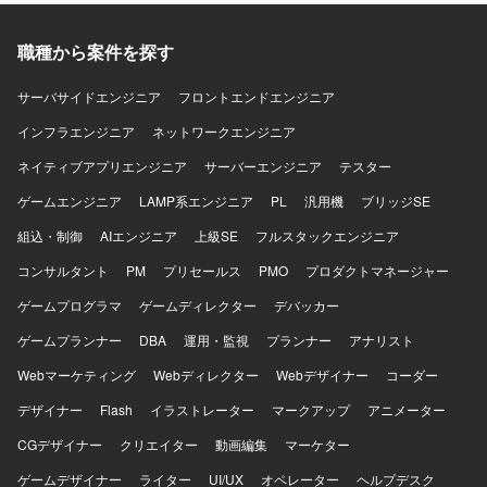
で集中的に生成AI関連の開発・検証経験を積むことがで
き、今後のキャリア形成にもつながるポジションです。
【開発環境】 生成AIおよびAI Agentを活用したシステム開
職種から案件を探す
発環境上での業務を行っていただきます。具体的なツール
やプラットフォームはプロジェクト内の標準に従っていた
サーバサイドエンジニア
フロントエンドエンジニア
だきます。
インフラエンジニア
ネットワークエンジニア
ネイティブアプリエンジニア
サーバーエンジニア
テスター
ゲームエンジニア
LAMP系エンジニア
PL
汎用機
ブリッジSE
組込・制御
AIエンジニア
上級SE
フルスタックエンジニア
コンサルタント
PM
プリセールス
PMO
プロダクトマネージャー
ゲームプログラマ
ゲームディレクター
デバッカー
ゲームプランナー
DBA
運用・監視
プランナー
アナリスト
Webマーケティング
Webディレクター
Webデザイナー
コーダー
デザイナー
Flash
イラストレーター
マークアップ
アニメーター
CGデザイナー
クリエイター
動画編集
マーケター
ゲームデザイナー
ライター
UI/UX
オペレーター
ヘルプデスク