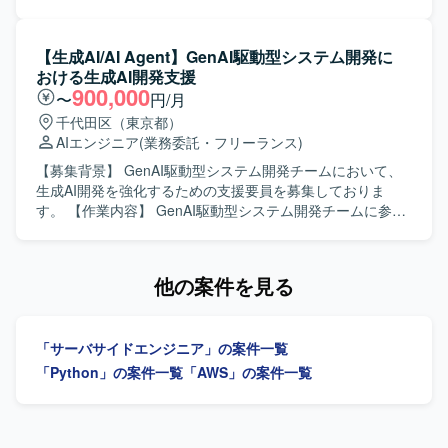
計・検証できる裁量があります。 高頻度かつ高密度な行動
望ましいです。 【ポジションの魅力】 RFP段階から参画
す。 【作業内容】 AI Agentを活用し、障害発生時に自律的
ログを活用し、精度の高いモデル設計と実験を行うことが
し、要件定義からPoC、Agent構築・評価まで上流工程を含
に原因分析から改善内容の検討、IaCの生成までを行うイン
できます。 レコメンドにとどまらず、UGCパーソナライズ
めた全体に関与できるポジションです。最新のLLM・AIエ
フラ自動化基盤（EvoOps）の構築に携わっていただきま
【生成AI/AI Agent】GenAI駆動型システム開発に
や広告配信最適化など、幅広いML活用領域に関わりながら
ージェント技術やMicrosoft系プラットフォームを活用しな
す。AI×インフラ×Pythonを組み合わせた仕組みの設計・実
おける生成AI開発支援
キャリアを広げていただけます。 AIツールを前提とした開
がら、業務プロセス変革に直結するソリューションを企
装・検証を行い、クラウド運用保守の高度化・自動化を推
900,000
〜
円/月
発スタイルの中で、少人数でもスピードと品質を両立する
画・設計できる点が魅力です。テックリードとして、技術
進していただきます。 【求める人物像】 AIやインフラ領域
千代田区（東京都）
経験を積んでいただけます。 【開発環境】 データ基盤・分
選定やアーキテクチャ設計を主導し、今後の展開を見据え
の新しい技術への関心が高く、自ら情報収集しながらキャ
AIエンジニア
(業務委託・フリーランス)
析にはBigQuery、Dataform、Python、Looker Studioを利用
た技術的な方向性を決めていく経験を積むことができま
ッチアップできる方を求めております。チーム内でのコミ
しております。 ML基盤としてGoogle CloudのVertex AIや
す。 【開発環境】 Pythonを用いたバックエンド開発を中心
ュニケーションを大切にし、アジャイルな開発スタイルに
【募集背景】 GenAI駆動型システム開発チームにおいて、
Cloud Spannerなどを利用しております。 AI/LLMツールと
に、LLMおよびAIエージェント関連技術、Microsoft Azure
柔軟に対応できる方が望ましいです。 【ポジションの魅
生成AI開発を強化するための支援要員を募集しておりま
してClaude Code、Cursor、Codex、GitHub Copilotなどを
およびMicrosoft AI Platform、Agent Framework、Foundry
力】 AI Agentとインフラ自動化基盤という先進的な領域に
す。 【作業内容】 GenAI駆動型システム開発チームに参画
活用しております。 その他のツールとしてGitHub、Slack、
系サービス、Fabric環境などを組み合わせた構成を想定して
携わることで、AI×インフラ×Pythonを横断したスキルを実
し、生成AIを活用したシステム開発およびその品質向上に
Notionなどを利用しております。
おります。
務を通じて習得・強化することができます。障害対応から
向けた各種支援業務を行っていただきます。システム開
改善までを自律的に行う基盤構築に関わることで、運用保
発・品質管理の知見を活かしつつ、AI Agentやコーディング
他の案件を見る
守の高度化に直接貢献できるポジションです。 【開発環
エージェントを利用した開発・検証を推進していただきま
境】 AI Agent技術とクラウド環境を組み合わせたインフラ
す。 【求める人物像】 エンタープライズ向けシステム開発
自動化基盤を対象とし、Pythonを用いたIaC生成や自動化処
において品質を意識した開発ができる方を求めておりま
「サーバサイドエンジニア」の案件一覧
理の実装・検証を行う開発環境を想定しております。
す。新しい技術や生成AIに対して前向きにキャッチアップ
し、チームメンバーと連携しながら主体的に動いていただ
「Python」の案件一覧
「AWS」の案件一覧
ける方を歓迎いたします。 【ポジションの魅力】 GenAI駆
動型の最先端システム開発に携わることで、生成AIやAI
Agentの実務レベルでの知見を深めていただけます。短期間