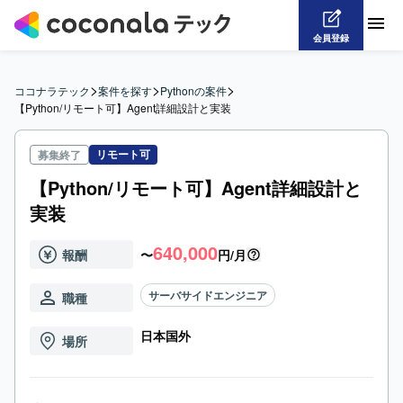
会員登録
>
>
>
ココナラテック
案件を探す
Pythonの案件
【Python/リモート可】Agent詳細設計と実装
リモート可
募集終了
【Python/リモート可】Agent詳細設計と
実装
640,000
報酬
〜
円/月
サーバサイドエンジニア
職種
日本国外
場所