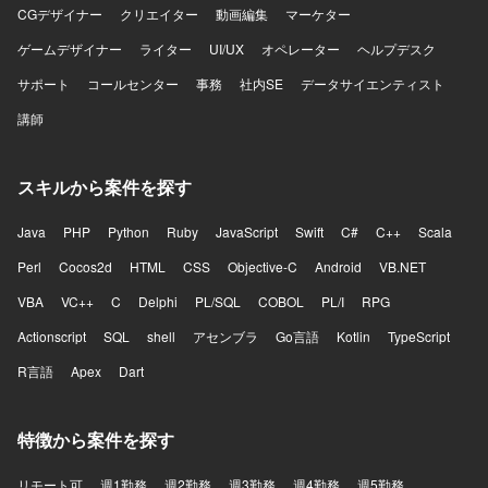
CGデザイナー
クリエイター
動画編集
マーケター
ゲームデザイナー
ライター
UI/UX
オペレーター
ヘルプデスク
サポート
コールセンター
事務
社内SE
データサイエンティスト
講師
スキルから案件を探す
Java
PHP
Python
Ruby
JavaScript
Swift
C#
C++
Scala
Perl
Cocos2d
HTML
CSS
Objective-C
Android
VB.NET
VBA
VC++
C
Delphi
PL/SQL
COBOL
PL/I
RPG
Actionscript
SQL
shell
アセンブラ
Go言語
Kotlin
TypeScript
R言語
Apex
Dart
特徴から案件を探す
リモート可
週1勤務
週2勤務
週3勤務
週4勤務
週5勤務