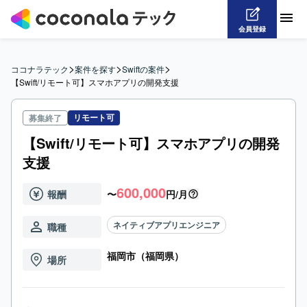
会員登録
>
>
>
ココナラテック
案件を探す
Swiftの案件
【Swift/リモート可】スマホアプリの開発支援
リモート可
募集終了
【Swift/リモート可】スマホアプリの開発
支援
600,000
報酬
〜
円/月
ネイティブアプリエンジニア
職種
福岡市（福岡県）
場所