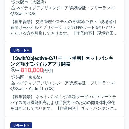
大阪市（大阪府）
ネイティブアプリエンジニア
(業務委託・フリーランス)
Swift
・
iOS
【募集背景】 交通管理システムの再構築に伴い、現場巡回
員向けモバイルアプリケーションの開発リードを担ってい
ただける方を募集しております。 【作業内容】 現場巡回員
向けiPhoneアプリ開発支援をご担当いただきます。iOSアプ
リ開発における基本設計やSwiftを用いた開発、設計方針・
開発方針の整理、仕様調整や技術課題の整理、レビュー対
リモート可
応などを実施していただきます。また、開発メンバーへの
【Swift/Objective-C/リモート併用】ネットバンキ
技術的なリードを行い、後続の詳細設計、製造、テスト工
ング向けモバイルアプリ開発
程まで一貫して対応していただきます。アプリでは点検情
810,000
〜
円/月
報登録、交通状況入力、写真登録、現場報告などの機能を
港区（東京都）
想定しております。 【求める人物像】 モバイルアプリ開発
ネイティブアプリエンジニア
(業務委託・フリーランス)
において主体的に設計方針や開発方針を整理し、関係者と
Swift
・
Android（OS）
円滑にコミュニケーションを取りながら仕様調整や技術課
題整理を推進できる方を求めております。開発メンバーを
【募集背景】 ネットバンキング各種サービスのスマートデ
技術面からリードしつつ、品質や生産性の向上に意欲的に
バイス向け機能拡充および品質向上のための開発体制強化
取り組んでいただける方が望ましいです。 【ポジションの
を目的としております。 【作業内容】 ネットバンキング各
魅力】 交通インフラ領域の重要なシステム再構築プロジェ
種サービスについて、スマートデバイス（iOS/Android）向
クトにおいて、モバイル開発リーダーとして上流工程から
けアプリケーションの開発を行います。詳細設計から実
後続工程まで広く関わっていただけます。業務系モバイル
装、テストまで一連の工程をご担当いただきます。また、
リモート可