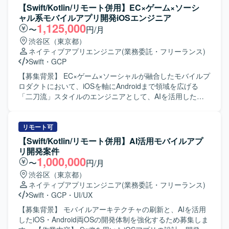
アプリや位置情報・写真登録などの機能を通じて、現場業
開発に関連する各種ドキュメントの作成も実施いただきま
【Swift/Kotlin/リモート併用】EC×ゲーム×ソーシ
務の効率化や安全性向上に貢献できる点が魅力です。今
す。 【求める人物像】 モバイルアプリ開発において主体的
ャル系モバイルアプリ開発iOSエンジニア
後、AI開発支援ツールを活用した開発手法の検討にも関与
に設計から実装、テストまで対応できる方を求めておりま
1,125,000
〜
円/月
いただける可能性があります。 【開発環境】
す。関係者とコミュニケーションを取りながら、品質とユ
渋谷区（東京都）
iOS（iPhone）向けアプリケーション開発環境を想定してお
ーザビリティを意識した開発ができる方を歓迎いたしま
ネイティブアプリエンジニア
(業務委託・フリーランス)
り、Swiftを用いた開発を行います。バックエンドではJava
す。 【ポジションの魅力】 金融系ネットバンキングサービ
Swift
・
GCP
／Spring Boot、フロントエンドではReact等の技術スタッ
スの開発に関わることで、大規模なユーザーを持つサービ
クと連携する想定です。また、AI開発支援ツールの活用を
スのモバイルアプリ開発経験を積むことができます。
【募集背景】 EC×ゲーム×ソーシャルが融合したモバイルプ
検討している環境です。
iOS/Androidいずれかの専門性を活かしつつ、金融ドメイン
ロダクトにおいて、iOSを軸にAndroidまで領域を広げる
の知見も深めていただけます。 【開発環境】 iOS/Android
「二刀流」スタイルのエンジニアとして、AIを活用した開
向けモバイルアプリ開発環境（Objective-C、Swiftを用いた
発体制をさらに強化していくための募集です。 【作業内
開発が想定されます）。
容】 職能混合チーム（PdM・デザイナー・エンジニア・
QA）に加わり、仕様検討からリリース・効果分析まで一貫
リモート可
してご担当いただきます。Swiftを用いたiOSアプリの設計・
【Swift/Kotlin/リモート併用】AI活用モバイルアプ
開発・保守・運用を中心に、SwiftUIによるUI実装やアーキ
リ開発案件
テクチャ設計を含めた実装・運用全般を担っていただきま
1,000,000
〜
円/月
す。あわせて、Kotlinを用いたAndroidアプリ開発にも関与
渋谷区（東京都）
し、Jetpack ComposeによるUI実装など、iOS側の知見を活
ネイティブアプリエンジニア
(業務委託・フリーランス)
かした両OSでの開発を行っていただきます。Claudeなどの
Swift
・
GCP
・
UI/UX
AIツールを活用しながら実装計画の策定、コード生成、レ
ビューの効率化を進め、モバイルアーキテクチャの設計や
【募集背景】 モバイルアーキテクチャの刷新と、AIを活用
ドメイン分離による開発並列性向上に向けた刷新を推進し
したiOS・Android両OSの開発体制を強化するため募集しま