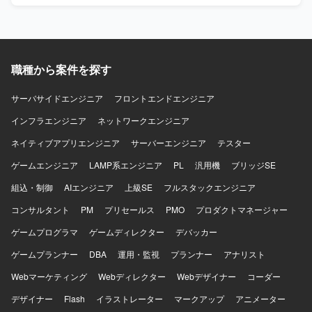
Protocol Buffersによる通信、BitriseやGitHub Actions、
テクチャ刷新や技術選定を主導し、AIツールも活用しなが
Cloud Buildを用いたCI/CDを構築しています。Terraformに
ら開発効率化に携われます。 【開発環境】 Swift、Kotlin、
よる構成管理、CrashlyticsやCloud Monitoringなどのモニタ
Go、GCP、GitHub Actions、Cloud Build、Terraform、
リング基盤、BigQueryやLooker Studioによる分析基盤、
BigQuery、Looker Studio、Claude、Codex、Cursor、
AutifyによるQA自動化、ClaudeやGitHub CopilotなどのAIツ
Gemini、GitHub Copilotを使用します。開発手法はアジャイ
職種から案件を探す
ール群、GitHub・Slack・Notion・Figmaを組み合わせたモ
ルです。
ダンな開発環境で、アジャイル開発を実践しています。
サーバサイドエンジニア
フロントエンドエンジニア
インフラエンジニア
ネットワークエンジニア
ネイティブアプリエンジニア
サーバーエンジニア
テスター
ゲームエンジニア
LAMP系エンジニア
PL
汎用機
ブリッジSE
組込・制御
AIエンジニア
上級SE
フルスタックエンジニア
コンサルタント
PM
プリセールス
PMO
プロダクトマネージャー
ゲームプログラマ
ゲームディレクター
デバッカー
ゲームプランナー
DBA
運用・監視
プランナー
アナリスト
Webマーケティング
Webディレクター
Webデザイナー
コーダー
デザイナー
Flash
イラストレーター
マークアップ
アニメーター