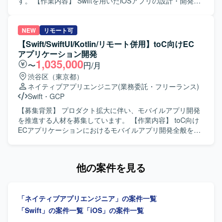
ていただきます。また、PdM・デザイナーと連携しつつ、
す。 【作業内容】 Swiftを用いたiOSアプリの設計・開発・
事業数値やKPIに基づいた機能開発、リリース後の効果分析
保守・運用を担当します。SwiftUIによるUI実装、Kotlinを用
までを通してプロダクト開発全般に関わっていただきま
いたAndroidアプリ開発、AIツールを活用した実装計画・コ
す。 【求める人物像】 プロダクトのミッションやバリュー
ード生成・レビューの効率化を行います。要件定義からリ
NEW
リモート可
に共感し、EC体験の可能性に興味をお持ちの方を求めてい
リース、効果分析まで一貫して担当し、モバイルアーキテ
【Swift/SwiftUI/Kotlin/リモート併用】toC向けEC
ます。変化の大きい環境の中でも挑戦を楽しみ、ソフトウ
クチャの設計・刷新も推進します。 【求める人物像】 プロ
アプリケーション開発
ェアを軸に大きなチャレンジをしたいと考えている方にマ
ダクトの価値向上に向けて、オーナーシップを持ち挑戦を
1,035,000
〜
円/月
ッチします。事業や顧客に近い距離で数値やユーザーの声
続けられる方を求めています。変化の速い環境で、チーム
渋谷区（東京都）
を捉えながら、主体的に開発をリードしていける方を歓迎
と連携しながら成果創出に取り組める方に適したポジショ
ネイティブアプリエンジニア
(業務委託・フリーランス)
します。 【ポジションの魅力】 少数精鋭のチームにおい
ンです。 【ポジションの魅力】 モバイルアーキテクチャの
Swift
・
GCP
て、自ら設計したモバイルアーキテクチャの上でプロダク
設計や技術選定に深く関与できます。AIを活用したiOS・
トが動く手触りを持ちながら開発できる環境です。AI活用
Android両OSの開発プロセスを構築し、複雑なEC・ゲー
【募集背景】 プロダクト拡大に伴い、モバイルアプリ開発
を前提としたiOS・Android両OSの「二刀流」開発プロセス
ム・ソーシャル領域における高難度な技術課題に取り組め
を推進する人材を募集しています。 【作業内容】 toC向け
を自ら設計し、AI時代のモバイル開発の在り方を実践しな
ます。 【開発環境】 Swift、Kotlin、Go、SwiftUI、Jetpack
ECアプリケーションにおけるモバイルアプリ開発全般をご
がら探求していくことができます。EC×ゲーム×ソーシャル
Compose、Google Cloud、gRPC、Protocol Buffers、
支援いただきます。iOSおよびAndroidアプリの実装から運
が組み合わさった複雑なドメインで、高度な状態管理やパ
Bitrise、GitHub Actions、Terraform、BigQuery、Figmaな
用、アーキテクチャ刷新の主導、技術選定・設計判断を担
フォーマンス最適化に取り組むことで、エンジニアとして
どを使用します。
当していただきます。AIツールを活用した実装計画策定、
他の案件を見る
の技術力を大きく高めていただけます。 【開発環境】
コード生成、レビュー効率化にも取り組んでいただきま
Swift、Kotlin、Goを用いた開発を行い、UIフレームワーク
す。PdM・デザイナーと連携し、事業数値・KPIに基づいて
としてSwiftUIやJetpack Composeを採用しています。
開発を推進していただきます。 【求める人物像】 複雑性の
Android Architecture ComponentsやMVVMなどのアーキテ
「ネイティブアプリエンジニア」の案件一覧
高いアプリケーション開発に主体的に取り組み、関係者と
クチャを活用し、XcodeおよびAndroid Studio上で開発を進
連携しながら開発を推進できる方を求めています。 【ポジ
「Swift」の案件一覧
「iOS」の案件一覧
めます。インフラにはGoogle Cloudを用い、gRPCや
ションの魅力】 プロダクト拡大フェーズにおいて、アーキ