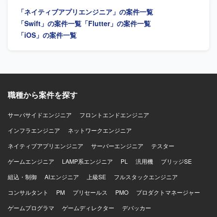
ェアを軸に大きなチャレンジをしたいと考えている方にマ
「ネイティブアプリエンジニア」の案件一覧
ッチします。事業や顧客に近い距離で数値やユーザーの声
を捉えながら、主体的に開発をリードしていける方を歓迎
「Swift」の案件一覧
「Flutter」の案件一覧
します。 【ポジションの魅力】 少数精鋭のチームにおい
「iOS」の案件一覧
て、自ら設計したモバイルアーキテクチャの上でプロダク
トが動く手触りを持ちながら開発できる環境です。AI活用
を前提としたiOS・Android両OSの「二刀流」開発プロセス
を自ら設計し、AI時代のモバイル開発の在り方を実践しな
がら探求していくことができます。EC×ゲーム×ソーシャル
が組み合わさった複雑なドメインで、高度な状態管理やパ
職種から案件を探す
フォーマンス最適化に取り組むことで、エンジニアとして
の技術力を大きく高めていただけます。 【開発環境】
サーバサイドエンジニア
フロントエンドエンジニア
Swift、Kotlin、Goを用いた開発を行い、UIフレームワーク
としてSwiftUIやJetpack Composeを採用しています。
インフラエンジニア
ネットワークエンジニア
Android Architecture ComponentsやMVVMなどのアーキテ
ネイティブアプリエンジニア
サーバーエンジニア
テスター
クチャを活用し、XcodeおよびAndroid Studio上で開発を進
めます。インフラにはGoogle Cloudを用い、gRPCや
ゲームエンジニア
LAMP系エンジニア
PL
汎用機
ブリッジSE
Protocol Buffersによる通信、BitriseやGitHub Actions、
Cloud Buildを用いたCI/CDを構築しています。Terraformに
組込・制御
AIエンジニア
上級SE
フルスタックエンジニア
よる構成管理、CrashlyticsやCloud Monitoringなどのモニタ
コンサルタント
PM
プリセールス
PMO
プロダクトマネージャー
リング基盤、BigQueryやLooker Studioによる分析基盤、
AutifyによるQA自動化、ClaudeやGitHub CopilotなどのAIツ
ゲームプログラマ
ゲームディレクター
デバッカー
ール群、GitHub・Slack・Notion・Figmaを組み合わせたモ