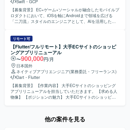
Swift
・
GCP
スの開発に関わることで、大規模なユーザーを持つサービ
スのモバイルアプリ開発経験を積むことができます。
【募集背景】 EC×ゲーム×ソーシャルが融合したモバイルプ
iOS/Androidいずれかの専門性を活かしつつ、金融ドメイン
ロダクトにおいて、iOSを軸にAndroidまで領域を広げる
の知見も深めていただけます。 【開発環境】 iOS/Android
「二刀流」スタイルのエンジニアとして、AIを活用した開
向けモバイルアプリ開発環境（Objective-C、Swiftを用いた
発体制をさらに強化していくための募集です。 【作業内
開発が想定されます）。
容】 職能混合チーム（PdM・デザイナー・エンジニア・
QA）に加わり、仕様検討からリリース・効果分析まで一貫
リモート可
してご担当いただきます。Swiftを用いたiOSアプリの設計・
【Flutter/フルリモート】大手ECサイトのショッピ
開発・保守・運用を中心に、SwiftUIによるUI実装やアーキ
ングアプリリニューアル
テクチャ設計を含めた実装・運用全般を担っていただきま
900,000
〜
円/月
す。あわせて、Kotlinを用いたAndroidアプリ開発にも関与
日本国外
し、Jetpack ComposeによるUI実装など、iOS側の知見を活
ネイティブアプリエンジニア
(業務委託・フリーランス)
かした両OSでの開発を行っていただきます。Claudeなどの
Dart
・
Flutter
AIツールを活用しながら実装計画の策定、コード生成、レ
ビューの効率化を進め、モバイルアーキテクチャの設計や
【募集背景】 【作業内容】 大手ECサイトのショッピング
ドメイン分離による開発並列性向上に向けた刷新を推進し
アプリリニューアルを担当していただきます。 【求める人
ていただきます。また、PdM・デザイナーと連携しつつ、
物像】 【ポジションの魅力】 大手ECサイトのショッピン
事業数値やKPIに基づいた機能開発、リリース後の効果分析
グアプリリニューアルに携わることができます。 【開発環
までを通してプロダクト開発全般に関わっていただきま
境】 Flutterを使用します。
す。 【求める人物像】 プロダクトのミッションやバリュー
他の案件を見る
に共感し、EC体験の可能性に興味をお持ちの方を求めてい
ます。変化の大きい環境の中でも挑戦を楽しみ、ソフトウ