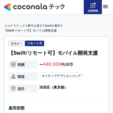
会員登録
>
>
>
ココナラテック
案件を探す
Swiftの案件
【Swift/リモート可】モバイル開発支援
リモート可
募集終了
【Swift/リモート可】モバイル開発支援
440,000
報酬
〜
円/月
ネイティブアプリエンジニア
職種
渋谷区（東京都）
場所
雇用形態