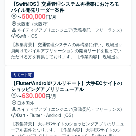
【Swift/iOS】交通管理システム再構築におけるモ
バイル開発リーダー案件
500,000
〜
円/月
大阪市（大阪府）
ネイティブアプリエンジニア
(業務委託・フリーランス)
Swift
・
iOS
【募集背景】 交通管理システムの再構築に伴い、現場巡回
員向けモバイルアプリケーションの開発リードを担ってい
ただける方を募集しております。 【作業内容】 現場巡回員
向けiPhoneアプリ開発支援をご担当いただきます。iOSアプ
リ開発における基本設計やSwiftを用いた開発、設計方針・
開発方針の整理、仕様調整や技術課題の整理、レビュー対
リモート可
応などを実施していただきます。また、開発メンバーへの
【Flutter/Android/フルリモート】大手ECサイトの
技術的なリードを行い、後続の詳細設計、製造、テスト工
ショッピングアプリリニューアル
程まで一貫して対応していただきます。アプリでは点検情
630,000
〜
円/月
報登録、交通状況入力、写真登録、現場報告などの機能を
日本国外
想定しております。 【求める人物像】 モバイルアプリ開発
ネイティブアプリエンジニア
(業務委託・フリーランス)
において主体的に設計方針や開発方針を整理し、関係者と
Dart
・
Flutter
・
Android（OS）
円滑にコミュニケーションを取りながら仕様調整や技術課
題整理を推進できる方を求めております。開発メンバーを
【募集背景】 大手ECサイトのショッピングアプリのリニュ
技術面からリードしつつ、品質や生産性の向上に意欲的に
ーアル案件となります。 【作業内容】 大手ECサイトのシ
取り組んでいただける方が望ましいです。 【ポジションの
ョッピングアプリリニューアルにおいて、Flutterを用いた