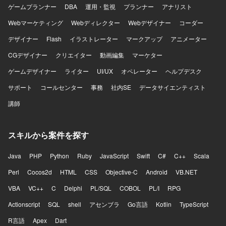
ゲームプランナー
DBA
運用・監視
プランナー
アナリスト
ダンな開発環境で、アジャイル開発を実践しています。
Webマーケティング
Webディレクター
Webデザイナー
コーダー
デザイナー
Flash
イラストレーター
マークアップ
アニメーター
CGデザイナー
クリエイター
動画編集
マーケター
ゲームデザイナー
ライター
UI/UX
オペレーター
ヘルプデスク
サポート
コールセンター
事務
社内SE
データサイエンティスト
講師
スキルから案件を探す
Java
PHP
Python
Ruby
JavaScript
Swift
C#
C++
Scala
Perl
Cocos2d
HTML
CSS
Objective-C
Android
VB.NET
VBA
VC++
C
Delphi
PL/SQL
COBOL
PL/I
RPG
Actionscript
SQL
shell
アセンブラ
Go言語
Kotlin
TypeScript
R言語
Apex
Dart