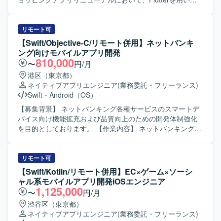
魅力】 交通インフラ領域の重要なシステム再構築プロジェ
アプリ開発をご担当いただきます。既存ネイティブアプリ
クトにおいて、モバイル開発リーダーとして上流工程から
の知見を活かしつつ、デザインシステムを利用したUI実装
後続工程まで広く関わっていただけます。業務系モバイル
や機能改修、品質向上に向けた開発業務を行っていただき
リモート可
アプリや位置情報・写真登録などの機能を通じて、現場業
ます。 【求める人物像】 モバイルアプリのユーザー体験向
【Swift/Objective-C/リモート併用】ネットバンキ
務の効率化や安全性向上に貢献できる点が魅力です。今
上に関心を持ち、デザインシステムを理解したうえで主体
ング向けモバイルアプリ開発
後、AI開発支援ツールを活用した開発手法の検討にも関与
的に開発を進めていただける方を求めています。 【ポジシ
810,000
〜
円/月
いただける可能性があります。 【開発環境】
ョンの魅力】 大規模なECサービスのスマートフォンアプリ
港区（東京都）
iOS（iPhone）向けアプリケーション開発環境を想定してお
開発に携わることで、Flutterを活用したクロスプラットフ
ネイティブアプリエンジニア
(業務委託・フリーランス)
り、Swiftを用いた開発を行います。バックエンドではJava
ォーム開発やデザインシステム活用の実践経験を積むこと
Swift
・
Android（OS）
／Spring Boot、フロントエンドではReact等の技術スタッ
ができます。 【開発環境】 Flutterを用いたスマートフォン
クと連携する想定です。また、AI開発支援ツールの活用を
アプリ開発環境となります。
【募集背景】 ネットバンキング各種サービスのスマートデ
検討している環境です。
バイス向け機能拡充および品質向上のための開発体制強化
を目的としております。 【作業内容】 ネットバンキング各
種サービスについて、スマートデバイス（iOS/Android）向
けアプリケーションの開発を行います。詳細設計から実
装、テストまで一連の工程をご担当いただきます。また、
リモート可
開発に関連する各種ドキュメントの作成も実施いただきま
【Swift/Kotlin/リモート併用】EC×ゲーム×ソーシ
す。 【求める人物像】 モバイルアプリ開発において主体的
ャル系モバイルアプリ開発iOSエンジニア
に設計から実装、テストまで対応できる方を求めておりま
1,125,000
〜
円/月
す。関係者とコミュニケーションを取りながら、品質とユ
渋谷区（東京都）
ーザビリティを意識した開発ができる方を歓迎いたしま
ネイティブアプリエンジニア
(業務委託・フリーランス)
す。 【ポジションの魅力】 金融系ネットバンキングサービ