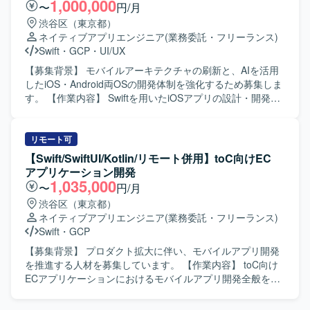
テクチャ設計を含めた実装・運用全般を担っていただきま
1,000,000
〜
円/月
いただける可能性があります。 【開発環境】
す。あわせて、Kotlinを用いたAndroidアプリ開発にも関与
渋谷区（東京都）
iOS（iPhone）向けアプリケーション開発環境を想定してお
し、Jetpack ComposeによるUI実装など、iOS側の知見を活
ネイティブアプリエンジニア
(業務委託・フリーランス)
り、Swiftを用いた開発を行います。バックエンドではJava
かした両OSでの開発を行っていただきます。Claudeなどの
Swift
・
GCP
・
UI/UX
／Spring Boot、フロントエンドではReact等の技術スタッ
AIツールを活用しながら実装計画の策定、コード生成、レ
クと連携する想定です。また、AI開発支援ツールの活用を
ビューの効率化を進め、モバイルアーキテクチャの設計や
【募集背景】 モバイルアーキテクチャの刷新と、AIを活用
検討している環境です。
ドメイン分離による開発並列性向上に向けた刷新を推進し
したiOS・Android両OSの開発体制を強化するため募集しま
ていただきます。また、PdM・デザイナーと連携しつつ、
す。 【作業内容】 Swiftを用いたiOSアプリの設計・開発・
事業数値やKPIに基づいた機能開発、リリース後の効果分析
保守・運用を担当します。SwiftUIによるUI実装、Kotlinを用
までを通してプロダクト開発全般に関わっていただきま
いたAndroidアプリ開発、AIツールを活用した実装計画・コ
す。 【求める人物像】 プロダクトのミッションやバリュー
ード生成・レビューの効率化を行います。要件定義からリ
リモート可
に共感し、EC体験の可能性に興味をお持ちの方を求めてい
リース、効果分析まで一貫して担当し、モバイルアーキテ
【Swift/SwiftUI/Kotlin/リモート併用】toC向けEC
ます。変化の大きい環境の中でも挑戦を楽しみ、ソフトウ
クチャの設計・刷新も推進します。 【求める人物像】 プロ
アプリケーション開発
ェアを軸に大きなチャレンジをしたいと考えている方にマ
ダクトの価値向上に向けて、オーナーシップを持ち挑戦を
1,035,000
〜
円/月
ッチします。事業や顧客に近い距離で数値やユーザーの声
続けられる方を求めています。変化の速い環境で、チーム
渋谷区（東京都）
を捉えながら、主体的に開発をリードしていける方を歓迎
と連携しながら成果創出に取り組める方に適したポジショ
ネイティブアプリエンジニア
(業務委託・フリーランス)
します。 【ポジションの魅力】 少数精鋭のチームにおい
ンです。 【ポジションの魅力】 モバイルアーキテクチャの
Swift
・
GCP
て、自ら設計したモバイルアーキテクチャの上でプロダク
設計や技術選定に深く関与できます。AIを活用したiOS・
トが動く手触りを持ちながら開発できる環境です。AI活用
Android両OSの開発プロセスを構築し、複雑なEC・ゲー
【募集背景】 プロダクト拡大に伴い、モバイルアプリ開発
を前提としたiOS・Android両OSの「二刀流」開発プロセス
ム・ソーシャル領域における高難度な技術課題に取り組め
を推進する人材を募集しています。 【作業内容】 toC向け
を自ら設計し、AI時代のモバイル開発の在り方を実践しな
ます。 【開発環境】 Swift、Kotlin、Go、SwiftUI、Jetpack
ECアプリケーションにおけるモバイルアプリ開発全般をご
がら探求していくことができます。EC×ゲーム×ソーシャル
Compose、Google Cloud、gRPC、Protocol Buffers、
支援いただきます。iOSおよびAndroidアプリの実装から運
が組み合わさった複雑なドメインで、高度な状態管理やパ
Bitrise、GitHub Actions、Terraform、BigQuery、Figmaな
用、アーキテクチャ刷新の主導、技術選定・設計判断を担