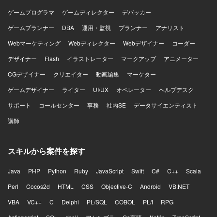
ゲームプログラマ
ゲームディレクター
デバッカー
ゲームプランナー
DBA
運用・監視
プランナー
アナリスト
Webマーケティング
Webディレクター
Webデザイナー
コーダー
デザイナー
Flash
イラストレーター
マークアップ
アニメーター
CGデザイナー
クリエイター
動画編集
マーケター
ゲームデザイナー
ライター
UI/UX
オペレーター
ヘルプデスク
サポート
コールセンター
事務
社内SE
データサイエンティスト
講師
スキルから案件を探す
Java
PHP
Python
Ruby
JavaScript
Swift
C#
C++
Scala
Perl
Cocos2d
HTML
CSS
Objective-C
Android
VB.NET
VBA
VC++
C
Delphi
PL/SQL
COBOL
PL/I
RPG