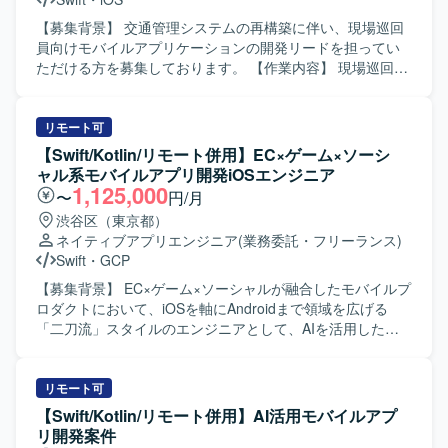
ューマ向け婚活アプリの開発に携わることで、多くのユー
ザーに影響力のあるサービス開発経験を積むことができま
【募集背景】 交通管理システムの再構築に伴い、現場巡回
す。既存プロダクトのエンハンス開発を通じて、アーキテ
員向けモバイルアプリケーションの開発リードを担ってい
クチャ設計や自動テストの実装など、モダンなAndroid開発
ただける方を募集しております。 【作業内容】 現場巡回員
の知見を深めることができます。 【開発環境】 Android向
向けiPhoneアプリ開発支援をご担当いただきます。iOSアプ
けネイティブアプリ開発環境にて、Kotlin/JavaおよびGitを
リ開発における基本設計やSwiftを用いた開発、設計方針・
用いたチーム開発を行います。アーキテクチャはClean
開発方針の整理、仕様調整や技術課題の整理、レビュー対
リモート可
Architectureを意識した構成となっている想定です。
応などを実施していただきます。また、開発メンバーへの
【Swift/Kotlin/リモート併用】EC×ゲーム×ソーシ
技術的なリードを行い、後続の詳細設計、製造、テスト工
ャル系モバイルアプリ開発iOSエンジニア
程まで一貫して対応していただきます。アプリでは点検情
1,125,000
〜
円/月
報登録、交通状況入力、写真登録、現場報告などの機能を
渋谷区（東京都）
想定しております。 【求める人物像】 モバイルアプリ開発
ネイティブアプリエンジニア
(業務委託・フリーランス)
において主体的に設計方針や開発方針を整理し、関係者と
Swift
・
GCP
円滑にコミュニケーションを取りながら仕様調整や技術課
題整理を推進できる方を求めております。開発メンバーを
【募集背景】 EC×ゲーム×ソーシャルが融合したモバイルプ
技術面からリードしつつ、品質や生産性の向上に意欲的に
ロダクトにおいて、iOSを軸にAndroidまで領域を広げる
取り組んでいただける方が望ましいです。 【ポジションの
「二刀流」スタイルのエンジニアとして、AIを活用した開
魅力】 交通インフラ領域の重要なシステム再構築プロジェ
発体制をさらに強化していくための募集です。 【作業内
クトにおいて、モバイル開発リーダーとして上流工程から
容】 職能混合チーム（PdM・デザイナー・エンジニア・
後続工程まで広く関わっていただけます。業務系モバイル
QA）に加わり、仕様検討からリリース・効果分析まで一貫
リモート可
アプリや位置情報・写真登録などの機能を通じて、現場業
してご担当いただきます。Swiftを用いたiOSアプリの設計・
【Swift/Kotlin/リモート併用】AI活用モバイルアプ
務の効率化や安全性向上に貢献できる点が魅力です。今
開発・保守・運用を中心に、SwiftUIによるUI実装やアーキ
リ開発案件
後、AI開発支援ツールを活用した開発手法の検討にも関与