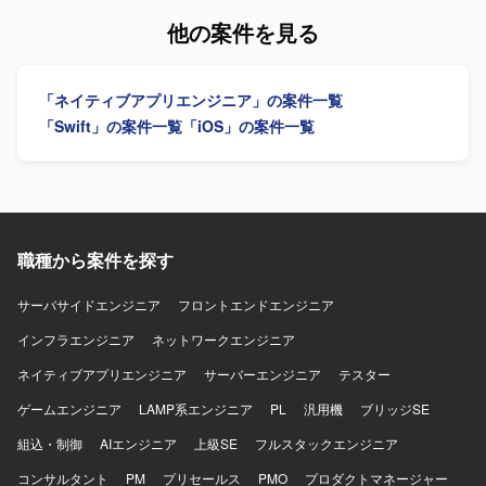
フォーマンス最適化に取り組むことで、エンジニアとして
どを使用します。
当していただきます。AIツールを活用した実装計画策定、
他の案件を見る
の技術力を大きく高めていただけます。 【開発環境】
コード生成、レビュー効率化にも取り組んでいただきま
Swift、Kotlin、Goを用いた開発を行い、UIフレームワーク
す。PdM・デザイナーと連携し、事業数値・KPIに基づいて
としてSwiftUIやJetpack Composeを採用しています。
開発を推進していただきます。 【求める人物像】 複雑性の
Android Architecture ComponentsやMVVMなどのアーキテ
「ネイティブアプリエンジニア」の案件一覧
高いアプリケーション開発に主体的に取り組み、関係者と
クチャを活用し、XcodeおよびAndroid Studio上で開発を進
連携しながら開発を推進できる方を求めています。 【ポジ
「Swift」の案件一覧
「iOS」の案件一覧
めます。インフラにはGoogle Cloudを用い、gRPCや
ションの魅力】 プロダクト拡大フェーズにおいて、アーキ
Protocol Buffersによる通信、BitriseやGitHub Actions、
テクチャ刷新や技術選定を主導し、AIツールも活用しなが
Cloud Buildを用いたCI/CDを構築しています。Terraformに
ら開発効率化に携われます。 【開発環境】 Swift、Kotlin、
よる構成管理、CrashlyticsやCloud Monitoringなどのモニタ
Go、GCP、GitHub Actions、Cloud Build、Terraform、
リング基盤、BigQueryやLooker Studioによる分析基盤、
BigQuery、Looker Studio、Claude、Codex、Cursor、
AutifyによるQA自動化、ClaudeやGitHub CopilotなどのAIツ
Gemini、GitHub Copilotを使用します。開発手法はアジャイ
職種から案件を探す
ール群、GitHub・Slack・Notion・Figmaを組み合わせたモ
ルです。
ダンな開発環境で、アジャイル開発を実践しています。
サーバサイドエンジニア
フロントエンドエンジニア
インフラエンジニア
ネットワークエンジニア
ネイティブアプリエンジニア
サーバーエンジニア
テスター
ゲームエンジニア
LAMP系エンジニア
PL
汎用機
ブリッジSE
組込・制御
AIエンジニア
上級SE
フルスタックエンジニア
コンサルタント
PM
プリセールス
PMO
プロダクトマネージャー