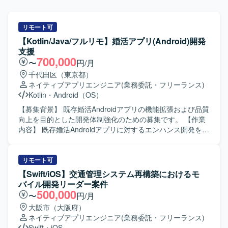
リモート可
【Kotlin/Java/フルリモ】婚活アプリ(Android)開発
支援
700,000
〜
円/月
千代田区（東京都）
ネイティブアプリエンジニア
(業務委託・フリーランス)
Kotlin
・
Android（OS）
【募集背景】 既存婚活Androidアプリの機能拡張および品質
向上を目的とした開発体制強化のための募集です。 【作業
内容】 既存婚活Androidアプリに対するエンハンス開発を行
っていただきます。具体的には、新機能追加や既存機能の
改修、コード品質の改善、自動テストの追加・修正などを
担当していただきます。また、チームメンバーや他チーム
リモート可
と連携しながら、仕様調整やレビュー対応も行っていただ
【Swift/iOS】交通管理システム再構築におけるモ
きます。 【求める人物像】 チーム開発を前提に円滑なコミ
バイル開発リーダー案件
ュニケーションが取れ、自ら課題を発見し改善提案ができ
500,000
〜
円/月
る方を求めています。既存の設計やテスト方針を尊重しつ
大阪市（大阪府）
つ、より良いアーキテクチャや開発プロセスを意識して取
ネイティブアプリエンジニア
(業務委託・フリーランス)
り組める方が望ましいです。 【ポジションの魅力】 コンシ
Swift
・
iOS