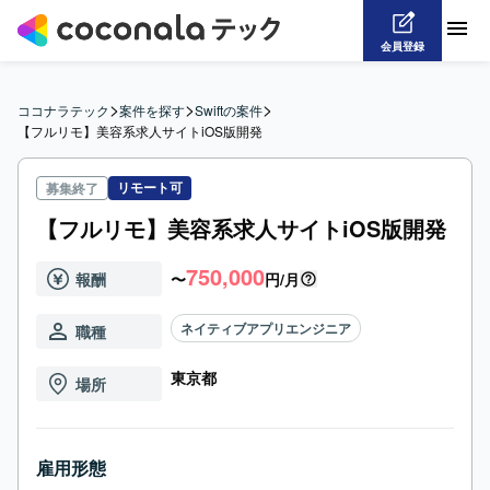
会員登録
>
>
>
ココナラテック
案件を探す
Swiftの案件
【フルリモ】美容系求人サイトiOS版開発
リモート可
募集終了
【フルリモ】美容系求人サイトiOS版開発
750,000
報酬
〜
円/月
ネイティブアプリエンジニア
職種
東京都
場所
雇用形態