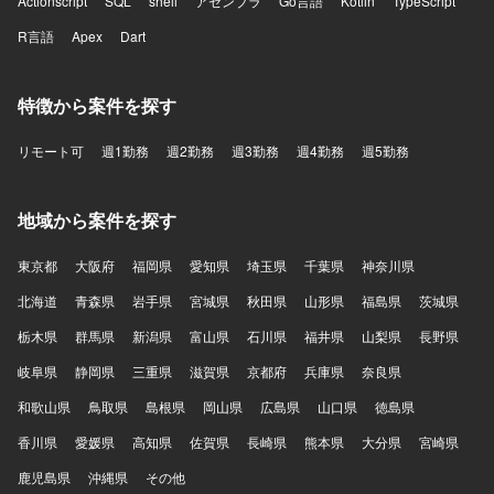
Actionscript
SQL
shell
アセンブラ
Go言語
Kotlin
TypeScript
R言語
Apex
Dart
特徴から案件を探す
リモート可
週1勤務
週2勤務
週3勤務
週4勤務
週5勤務
地域から案件を探す
東京都
大阪府
福岡県
愛知県
埼玉県
千葉県
神奈川県
北海道
青森県
岩手県
宮城県
秋田県
山形県
福島県
茨城県
栃木県
群馬県
新潟県
富山県
石川県
福井県
山梨県
長野県
岐阜県
静岡県
三重県
滋賀県
京都府
兵庫県
奈良県
和歌山県
鳥取県
島根県
岡山県
広島県
山口県
徳島県
香川県
愛媛県
高知県
佐賀県
長崎県
熊本県
大分県
宮崎県
鹿児島県
沖縄県
その他