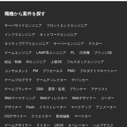
対応する開発経験を積むことができます。 パッケージ製品
の拡張開発を通じて、既存資産を活かした設計・実装スキ
ルを高めることができる環境です。 【開発環境】 C#を中心
職種から案件を探す
とした環境で、生産管理系パッケージのアドオン開発を行
っていただきます。
サーバサイドエンジニア
フロントエンドエンジニア
インフラエンジニア
ネットワークエンジニア
ネイティブアプリエンジニア
サーバーエンジニア
テスター
ゲームエンジニア
LAMP系エンジニア
PL
汎用機
ブリッジSE
組込・制御
AIエンジニア
上級SE
フルスタックエンジニア
コンサルタント
PM
プリセールス
PMO
プロダクトマネージャー
ゲームプログラマ
ゲームディレクター
デバッカー
ゲームプランナー
DBA
運用・監視
プランナー
アナリスト
Webマーケティング
Webディレクター
Webデザイナー
コーダー
デザイナー
Flash
イラストレーター
マークアップ
アニメーター
CGデザイナー
クリエイター
動画編集
マーケター
ゲームデザイナー
ライター
UI/UX
オペレーター
ヘルプデスク