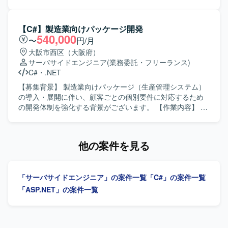
できるため、上流から下流までの経験を積むことができま
基本設計からテストまで一連の工程をご担当いただきま
す。 【開発環境】 C#（.NET）、VB.NETなどのオープン系
す。現行システムの調査を行い、新システムへの設計反
言語を用いた販売管理システムの開発・保守環境となりま
映、実装、単体・結合テスト、関連ドキュメントの作成な
【C#】製造業向けパッケージ開発
す。
どを行っていただきます。 【求める人物像】 医療業界特有
540,000
〜
円/月
の業務やルールを理解しようとする姿勢があり、ドキュメ
大阪市西区（大阪府）
ントを丁寧に作成できる方を求めております。チームメン
サーバサイドエンジニア
(業務委託・フリーランス)
バーと積極的にコミュニケーションを取りながら、設計意
C#
・
.NET
図を共有しつつ開発を進められる方が望ましいです。 【ポ
ジションの魅力】 医療分野における在庫管理という社会的
【募集背景】 製造業向けパッケージ（生産管理システム）
意義の高い領域に携わることができ、長期的な継続開発を
の導入・展開に伴い、顧客ごとの個別要件に対応するため
通じて業務知識と技術力の双方を高めていただけます。基
の開発体制を強化する背景がございます。 【作業内容】 製
本設計以降の上流工程から参画できるため、設計スキルを
造業向け生産管理パッケージに対する顧客ごとのアドオン
磨きつつC#での開発経験をより深化させることができま
開発をご担当いただきます。 詳細設計から実装、結合レベ
す。 【開発環境】 C#、ASP.NET、SQLを用いたWebアプ
ルまでの一連の開発工程をお任せいたします。 顧客要望を
他の案件を見る
リケーション開発環境を想定しております。データベース
踏まえた機能追加や改修対応を行いながら、既存機能との
にはPostgreSQLなどのリレーショナルデータベースを利用
整合性を考慮した設計・実装を行っていただきます。 【求
する構成となります。
める人物像】 自ら主体的に業務に取り組み、周囲とコミュ
「サーバサイドエンジニア」の案件一覧
「C#」の案件一覧
ニケーションを取りながら開発を進めていただける方を求
めております。 要件や仕様の変化にも柔軟に対応し、品質
「ASP.NET」の案件一覧
と納期のバランスを意識して開発できる方が望ましいで
す。 【ポジションの魅力】 製造業向け生産管理システムに
関する業務知識を身につけながら、顧客ごとの個別要件に