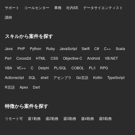
サポート
コールセンター
事務
社内SE
データサイエンティスト
講師
スキルから案件を探す
Java
PHP
Python
Ruby
JavaScript
Swift
C#
C++
Scala
Perl
Cocos2d
HTML
CSS
Objective-C
Android
VB.NET
VBA
VC++
C
Delphi
PL/SQL
COBOL
PL/I
RPG
Actionscript
SQL
shell
アセンブラ
Go言語
Kotlin
TypeScript
R言語
Apex
Dart
特徴から案件を探す
リモート可
週1勤務
週2勤務
週3勤務
週4勤務
週5勤務