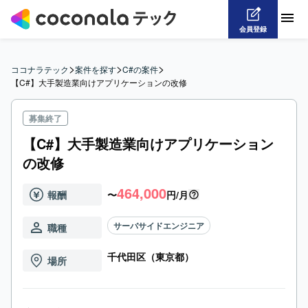
会員登録
>
>
>
ココナラテック
案件を探す
C#の案件
【C#】大手製造業向けアプリケーションの改修
募集終了
【C#】大手製造業向けアプリケーション
の改修
464,000
報酬
〜
円/月
サーバサイドエンジニア
職種
千代田区（東京都）
場所