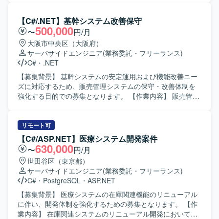
を深めながら中長期的に関わることができる点も魅力で
きます。 会計および生産管理に関連する原価計算領域にお
す。 【開発環境】 VB.NETおよびASP.NETを用いたWebア
ける業務支援を中心に対応していただきます。 プロジェク
【C#/.NET】基幹システム改善保守
プリケーション開発環境上で、SQLを利用したデータベー
トリーダーの補佐として、設計内容の整理や関係者との調
500,000
〜
円/月
ス連携を行います。
整などを行っていただきます。 【求める人物像】 会計や生
大阪市中央区（大阪府）
産管理の業務を理解しながら、システム導入に主体的に関
サーバサイドエンジニア
(業務委託・フリーランス)
わっていただける方を求めております。 リーダー補佐とし
C#
・
.NET
て周囲とコミュニケーションを取りつつ、責任感を持って
業務を推進いただける方を歓迎いたします。 【ポジション
【募集背景】 基幹システムの安定運用および機能改善ニー
の魅力】 管理会計・原価計算領域に特化した業務知識を活
ズに対応するため、販売管理システムの保守・改善体制を
かしつつ、システム導入プロジェクトの上流工程に関わる
強化する目的での募集となります。 【作業内容】 販売管理
ことができます。 リーダー補佐ポジションとして、マネジ
システムの保守対応および機能改善対応をご担当いただき
メント寄りの経験を積みながら業務支援スキルを高めてい
ます。具体的には、要件確認から設計、開発、テスト、リ
ただけます。 【開発環境】 開発言語としてC#.net、
リースまで一連の工程をお任せいたします。既存機能の改
リモート可
ASP.netが利用されております。
修や不具合対応に加え、業務要望に基づく機能追加なども
【C#/ASP.NET】医療システム開発案件
行っていただきます。 【求める人物像】 システムの現状を
630,000
〜
円/月
理解しながら、関係者と円滑にコミュニケーションを取
世田谷区（東京都）
り、自発的に改善提案や課題解決に取り組んでいただける
サーバサイドエンジニア
(業務委託・フリーランス)
方を求めております。既存システムの保守・改善業務に対
C#
・
PostgreSQL
・
ASP.NET
して粘り強く取り組める方にマッチする環境です。 【ポジ
ションの魅力】 基幹となる販売管理システムに長期的に関
【募集背景】 医療システムの在庫関連機能のリニューアル
わることで、業務知識と技術スキルの両面を深めていただ
に伴い、開発体制を強化するための募集となります。 【作
けます。要件確認からリリースまで一貫して携わることが
業内容】 在庫関連システムのリニューアル開発において、