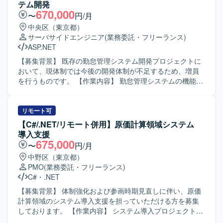
テム開発
670,000
〜
円/月
中央区（東京都）
サーバサイドエンジニア
(業務委託・フリーランス)
ASP.NET
【募集背景】 既存の勤怠管理システム開発プロジェクトに
おいて、現体制では今後の開発体制が不足するため、増員
を行うものです。 【作業内容】 勤怠管理システムの機能追
加および改修において、基本設計から単体テストまでの一
連の工程を担当していただきます。VB.NETおよびASP.NET
を用いたWebアプリケーション開発を行い、SQLを用いた
リモート可
データベース連携やクエリ作成も実施していただきます。
【C#/.NET/リモート併用】原価計算領域システム
既存機能の仕様把握や改修内容の整理、レビュー対応など
導入支援
も行っていただきます。 【求める人物像】 開発メンバーや
675,000
〜
円/月
関係者と能動的にコミュニケーションを取りながら、自ら
中野区（東京都）
課題を発見し改善提案ができる方を求めております。既存
PMO
(業務委託・フリーランス)
システムの仕様をキャッチアップしつつ、品質と効率の両
C#
・
.NET
立を意識して開発を進められる方が望ましいです。 【ポジ
ションの魅力】 業務系Webアプリケーション開発におい
【募集背景】 体制強化および参画時期見直しに伴い、原価
て、基本設計から単体テストまで一貫して携わることがで
計算領域のシステム導入支援を担っていただける方を募集
きるため、上流から下流までの開発経験を積むことができ
しております。 【作業内容】 システム導入プロジェクトに
ます。既存システムの継続開発案件のため、ドメイン知識
おいて、原価計算領域の詳細設計工程から参画していただ