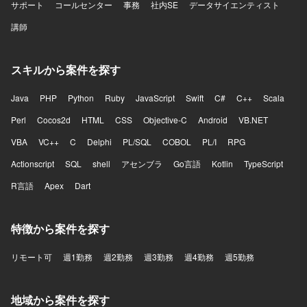
サポート
コールセンター
事務
社内SE
データサイエンティスト
講師
スキルから案件を探す
Java
PHP
Python
Ruby
JavaScript
Swift
C#
C++
Scala
Perl
Cocos2d
HTML
CSS
Objective-C
Android
VB.NET
VBA
VC++
C
Delphi
PL/SQL
COBOL
PL/I
RPG
Actionscript
SQL
shell
アセンブラ
Go言語
Kotlin
TypeScript
R言語
Apex
Dart
特徴から案件を探す
リモート可
週1勤務
週2勤務
週3勤務
週4勤務
週5勤務
地域から案件を探す