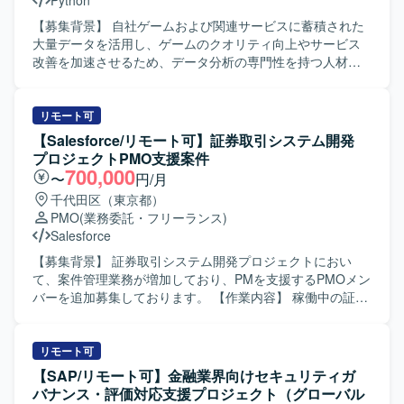
Python
【募集背景】 自社ゲームおよび関連サービスに蓄積された
大量データを活用し、ゲームのクオリティ向上やサービス
改善を加速させるため、データ分析の専門性を持つ人材を
募集しております。 【作業内容】 自社ゲーム／サービスに
蓄積されたデータを基に、仮説構築から施策提案まで一貫
して担当していただきます。 ・SQLを用いたデータ集計お
リモート可
よびレポート作成を行います。 ・ソーシャルゲームに対す
【Salesforce/リモート可】証券取引システム開発
る課題発見や施策検証を実施し、離脱・課金要因分析、イ
プロジェクトPMO支援案件
ベント分析、チャット分析（言語解析やChatGptなどによる
700,000
〜
円/月
要約）を行います。 ・Redashや一部Streamlitを用いたダッ
千代田区（東京都）
シュボード作成を行います。 ・バトルシミュレーターや成
PMO
(業務委託・フリーランス)
長シミュレーター、マッチングアルゴリズムなどのシミュ
Salesforce
レーション関連の分析を行います。 ・他社サービスのデー
タを用いた市場分析を行います。 ・社内の様々なスタッフ
【募集背景】 証券取引システム開発プロジェクトにおい
に対して、分析結果に基づく助言や提案を行います。 ・分
て、案件管理業務が増加しており、PMを支援するPMOメン
析ツールを用いたデータの可視化と運用を行います。 ・新
バーを追加募集しております。 【作業内容】 稼働中の証券
しい数値指標の発見と提案を行います。 ・統計解析や機械
取引システム開発プロジェクトにおけるPMの案件管理業務
学習の専門知識を活かしたモデリングを行います。 【求め
サポートを行っていただきます。 各種プロジェクト管理ド
る人物像】 ゲーム領域におけるデータ分析のプロフェッシ
キュメントの作成・更新、内部定例会議の準備、会議日程
リモート可
ョナルを目指したい方や、将来的にデータ分析に強みを持
調整および運営、議事録作成を担当していただきます。 ま
【SAP/リモート可】金融業界向けセキュリティガ
つゲームプロデューサーや事業責任者を目指したい方を求
た、Redmine等を用いたチケット起票・進捗管理、不具合
バナンス・評価対応支援プロジェクト（グローバル