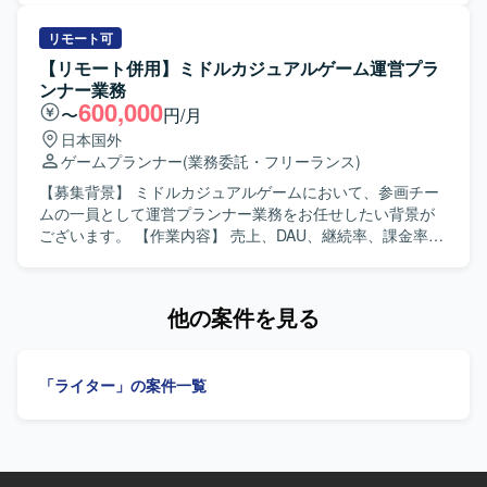
と連携しながら粘り強くプロジェクトを推進できる方が望
応に関するプロジェクトに参画し、グローバルプロジェク
ましいです。 【ポジションの魅力】 金融業界におけるセキ
トの一員として、セキュリティ領域やクラウド、ITインフ
リモート可
ュリティガバナンスや評価対応といった重要領域におい
ラに関する知見を活かして支援を行います。リーダーポジ
【リモート併用】ミドルカジュアルゲーム運営プラ
て、グローバルプロジェクトに参画しながら専門性を高め
ションの方には、グローバルセキュリティプロジェクトの
ンナー業務
ていただけます。クラウドやITインフラに関する知見とセ
推進や関連する会議のファシリテーション、金融業界向け
600,000
〜
円/月
キュリティ領域の実務経験を組み合わせることで、今後の
のセキュリティ業務やインシデント対応支援などを担当い
日本国外
キャリア形成においても価値の高い経験を積んでいただけ
ただきます。メンバーポジションの方には、PMO業務とし
ゲームプランナー
(業務委託・フリーランス)
ます。 【開発環境】 クラウド環境としてAzureおよびAWS
て管理資料の更新などの事務処理や、プロジェクト遂行に
を活用したセキュリティ関連業務となります。
必要な各種ドキュメント作成支援などを行っていただきま
【募集背景】 ミドルカジュアルゲームにおいて、参画チー
す。 【求める人物像】 セキュリティ領域における実務経験
ムの一員として運営プランナー業務をお任せしたい背景が
を有し、クラウドやITインフラに関する知見も併せ持って
ございます。 【作業内容】 売上、DAU、継続率、課金率な
いる方を求めております。グローバル環境での業務に前向
ど各種KPIの分析を行います。また、施策実施後の効果検証
きに取り組み、英語でのコミュニケーションにも積極的に
および課題の整理・改善提案を行います。分析結果に基づ
チャレンジいただける方が望ましいです。リーダーポジシ
く運営施策や改善案の企画立案を担当します。週次・月次
他の案件を見る
ョンでは、関係者との調整や会議のファシリテーションを
の売上予測および着地見込み資料を作成します。クライア
主体的に進められるリーダーシップをお持ちの方を歓迎い
ント向けレポートおよび提案資料の作成を行います。クラ
たします。 【ポジションの魅力】 金融業界向けのセキュリ
イアントとの折衝、要件整理・調整を行い、一連の運営業
「ライター」の案件一覧
ティガバナンスおよび評価対応に深く関与できるととも
務を主体的に推進していただきます。 【求める人物像】 ク
に、グローバルプロジェクトの中で英語を用いたコミュニ
ライアントの要望を整理し提案・説明できる方を求めてい
ケーションや海外法制への対応に携わる機会がございま
ます。社内外の関係者と円滑にコミュニケーションをとれ
す。セキュリティ分野の専門性を高めながら、クラウドや
る方を歓迎いたします。能動的に動き、数値を基に課題を
インフラといった周辺領域の知見も広げていただける環境
特定し、改善案を立案できる方を求めています。 【ポジシ