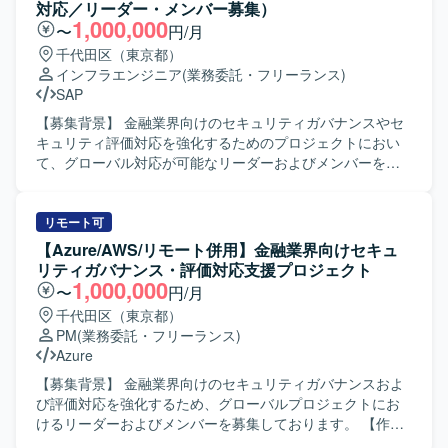
めております。ゲームが好きで、データを通じてプロダク
集計、課題やQAの追い回し、Salesforceへの入力作業など
対応／リーダー・メンバー募集）
ト価値向上に貢献したいという意欲をお持ちの方が望まし
もご対応いただきます。 【求める人物像】 自ら課題を見つ
1,000,000
〜
円/月
いです。 【ポジションの魅力】 大型タイトルを継続的に創
けて主体的に動ける方を求めております。 コミュニケーシ
千代田区（東京都）
出する体制の中で、オリジナルIPと有力IPの両軸で多様なゲ
ョンを取りながら関係者と円滑に連携し、ドキュメント作
インフラエンジニア
(業務委託・フリーランス)
ームプロジェクトに関わることができます。企画初期から
成や進捗管理を丁寧かつ正確に進められる方が望ましいで
SAP
運用、海外展開まで一気通貫で携わることができ、ヒット
す。 【ポジションの魅力】 大規模な証券取引システム開発
させるために何が必要かをデータの観点から徹底的に追求
プロジェクトに参画し、PMの近くでプロジェクト管理業務
【募集背景】 金融業界向けのセキュリティガバナンスやセ
できます。約5,000名規模の開発体制と高度な運用ノウハウ
全般に携わることができます。 金融システム開発の現場で
キュリティ評価対応を強化するためのプロジェクトにおい
を活用しながら、長期的にヒットタイトルの創出に貢献で
ノウハウを蓄積しながら、PMOとしてのスキルを幅広く習
て、グローバル対応が可能なリーダーおよびメンバーを募
きる環境です。チームの枠を越えて意見交換が活発で、大
得・強化できる環境です。 【開発環境】 証券取引システム
集しております。 【作業内容】 金融業界向けセキュリティ
きな裁量を持って挑戦できるカルチャーの中で、事業成長
開発プロジェクトにおける各種管理ツールおよびドキュメ
ガバナンス・評価対応支援プロジェクトに参画し、セキュ
と個人の成長の両方を実現していただけます。 【開発環
ント作成ツールを使用いたします。
リティに関するグローバルプロジェクトの推進支援を行っ
リモート可
境】 ゲーム開発に必要な機材や技術投資が積極的に行われ
ていただきます。リーダーの方には、英語WEB会議のファ
【Azure/AWS/リモート併用】金融業界向けセキュ
ており、希望に応じて最適な開発環境が整備されます。社
シリテートやインシデント対応支援、アドバイザリー業
リティガバナンス・評価対応支援プロジェクト
員食堂やカフェ、リラクゼーションスペースなどを備えた
務、金融庁ガイドライン対応を含むセキュリティ業務全般
1,000,000
〜
円/月
オフィスで、快適な業務環境が用意されています。また、
のリードを担っていただきます。メンバーの方には、PMO
千代田区（東京都）
プロジェクトのマイルストンに応じた有給奨励日や社員旅
業務として管理資料の更新をはじめとした事務処理や、プ
PM
(業務委託・フリーランス)
行など、リフレッシュを兼ねた取り組みも実施されていま
ロジェクト運営に関する各種支援業務を行っていただきま
Azure
す。
す。 【求める人物像】 セキュリティ分野やクラウド、ITイ
ンフラに関する経験を活かしながら、金融業界のセキュリ
【募集背景】 金融業界向けのセキュリティガバナンスおよ
ティガバナンス強化に主体的に取り組んでいただける方を
び評価対応を強化するため、グローバルプロジェクトにお
求めております。グローバルプロジェクトでの英語を用い
けるリーダーおよびメンバーを募集しております。 【作業
たコミュニケーションに前向きに取り組める方や、関係者
内容】 金融業界向けセキュリティガバナンスおよび評価対