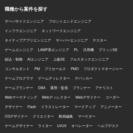
です。 【開発環境】 クラウド環境としてAzureおよびAWS
ョンの魅力】 ミドルカジュアルゲームの運営において、KPI
などを利用したITインフラ環境のもとで、セキュリティガ
職種から案件を探す
分析から施策立案、クライアントへの提案まで一連のプロ
バナンスおよび評価対応に関する各種業務を行っていただ
セスに主体的に関わることができます。データドリブンな
きます。
運営に携わりながら、運営ディレクターやリードプランナ
サーバサイドエンジニア
フロントエンドエンジニア
ーとしてのキャリア形成にもつなげていただけます。 【開
インフラエンジニア
ネットワークエンジニア
発環境】 ミドルカジュアルゲームの運営プロジェクトにお
いて、各種KPIデータを活用した分析および資料作成を行う
ネイティブアプリエンジニア
サーバーエンジニア
テスター
環境で業務を進めていただきます。
ゲームエンジニア
LAMP系エンジニア
PL
汎用機
ブリッジSE
組込・制御
AIエンジニア
上級SE
フルスタックエンジニア
コンサルタント
PM
プリセールス
PMO
プロダクトマネージャー
ゲームプログラマ
ゲームディレクター
デバッカー
ゲームプランナー
DBA
運用・監視
プランナー
アナリスト
Webマーケティング
Webディレクター
Webデザイナー
コーダー
デザイナー
Flash
イラストレーター
マークアップ
アニメーター
CGデザイナー
クリエイター
動画編集
マーケター
ゲームデザイナー
ライター
UI/UX
オペレーター
ヘルプデスク