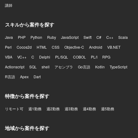
講師
スキルから案件を探す
Java
PHP
Python
Ruby
JavaScript
Swift
C#
C++
Scala
Perl
Cocos2d
HTML
CSS
Objective-C
Android
VB.NET
VBA
VC++
C
Delphi
PL/SQL
COBOL
PL/I
RPG
Actionscript
SQL
shell
アセンブラ
Go言語
Kotlin
TypeScript
R言語
Apex
Dart
特徴から案件を探す
リモート可
週1勤務
週2勤務
週3勤務
週4勤務
週5勤務
地域から案件を探す