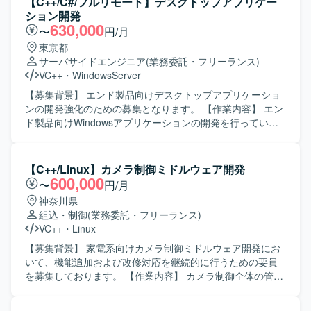
【C++/C#/フルリモート】デスクトップアプリケー
体的に担える方を求めています。認証機能など新しい技術
ション開発
要素にも前向きに取り組み、周囲と協調しながら開発を進
630,000
〜
円/月
めていただける方が望ましいです。 【ポジションの魅力】
東京都
入退館やPOSなど実利用シーンに近い組込端末の開発に携
サーバサイドエンジニア
(業務委託・フリーランス)
わることができ、認証技術や組込Linuxに関する知見を深め
VC++
・
WindowsServer
ることができます。基本設計から評価まで幅広い工程に関
わることで、上流から下流まで一貫した経験を積むことが
【募集背景】 エンド製品向けデスクトップアプリケーショ
できます。 【開発環境】 組込Linux環境上でC++を用いた開
ンの開発強化のための募集となります。 【作業内容】 エン
発を行います。認証機能としてカード認証・顔認証などの
ド製品向けWindowsアプリケーションの開発を行っていた
機能を実装・評価していただきます。
だきます。 具体的には、エンド製品の実現可能性調査を行
い、要件定義、外部設計からテストまでの一連の開発工程
を担当していただきます。 【求める人物像】 仕様や要件を
【C++/Linux】カメラ制御ミドルウェア開発
踏まえて主体的に設計・実装・テストまで推進していただ
600,000
〜
円/月
ける方を求めております。 【ポジションの魅力】 要件定義
神奈川県
からテストまで、上流から下流まで一貫して携わることが
組込・制御
(業務委託・フリーランス)
でき、デスクトップアプリケーション開発の経験を幅広く
VC++
・
Linux
積むことができます。 【開発環境】 Windows環境でC++お
よびC#を用いたデスクトップアプリケーション開発となり
【募集背景】 家電系向けカメラ制御ミドルウェア開発にお
ます。WPFを用いた画面開発も行っていただきます。
いて、機能追加および改修対応を継続的に行うための要員
を募集しております。 【作業内容】 カメラ制御全体の管
理、動画および静止画シーケンス制御、画像データフロー
の制御を行っていただきます。各機能（イメージャー、レ