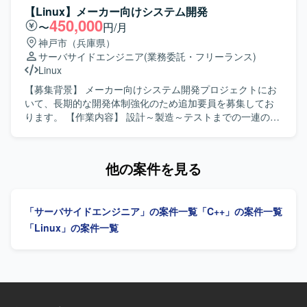
ンズ制御、露出制御、認識など）と密に連携し、1フレーム
【Linux】メーカー向けシステム開発
の画像データを整えていくための信号整理をマイクロ秒単
450,000
〜
円/月
位で実施いたします。完全な新規開発ではなく、既存のベ
神戸市（兵庫県）
ースソフトに対して機能追加や修正を行っていただきま
サーバサイドエンジニア
(業務委託・フリーランス)
す。基本設計、詳細設計、プログラミング、結合テスト、
Linux
総合テストまで一貫してご対応いただきます。 【求める人
物像】 能動的に作業を進めることができ、長期的に継続し
【募集背景】 メーカー向けシステム開発プロジェクトにお
て取り組んでいただける方を求めております。日本語で技
いて、長期的な開発体制強化のため追加要員を募集してお
術的なコミュニケーションが円滑に行え、仕様書を正確に
ります。 【作業内容】 設計～製造～テストまでの一連の開
理解できる方を歓迎いたします。 【ポジションの魅力】 カ
発工程をご担当いただきます。 【求める人物像】 C＃また
メラ制御におけるコアとなるミドルウェア開発に携わるこ
はLinux-C、C++での開発経験を活かして、設計からテスト
とができ、イメージャーやレンズ制御など複数の機能と連
まで主体的に取り組んでいただける方を求めております。
他の案件を見る
携しながら高精度な画像処理制御を経験することができま
【ポジションの魅力】 設計からテストまで一貫して関わる
す。長期的なプロジェクトの中で、組込C++開発スキルやリ
ことができ、メーカー向けシステム開発の経験を積むこと
アルタイム制御に関する知見を深めていただけます。 【開
ができます。 【開発環境】 C＃、Linux-C、C++を用いたシ
「サーバサイドエンジニア」の案件一覧
「C++」の案件一覧
発環境】 OSはLinux環境となり、組込C++を用いたカメラ
ステム開発環境となります。
制御ミドルウェアの開発を行います。
「Linux」の案件一覧