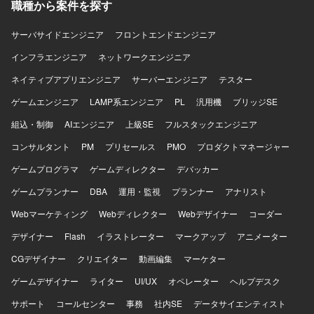
職種から案件を探す
サーバサイドエンジニア
フロントエンドエンジニア
インフラエンジニア
ネットワークエンジニア
ネイティブアプリエンジニア
サーバーエンジニア
テスター
ゲームエンジニア
LAMP系エンジニア
PL
汎用機
ブリッジSE
組込・制御
AIエンジニア
上級SE
フルスタックエンジニア
コンサルタント
PM
プリセールス
PMO
プロダクトマネージャー
ゲームプログラマ
ゲームディレクター
デバッカー
ゲームプランナー
DBA
運用・監視
プランナー
アナリスト
Webマーケティング
Webディレクター
Webデザイナー
コーダー
デザイナー
Flash
イラストレーター
マークアップ
アニメーター
CGデザイナー
クリエイター
動画編集
マーケター
ゲームデザイナー
ライター
UI/UX
オペレーター
ヘルプデスク
サポート
コールセンター
事務
社内SE
データサイエンティスト