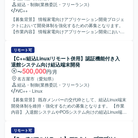
組込・制御
(業務委託・フリーランス)
VC++
【募集背景】 情報家電向けアプリケーション開発プロジェ
クトにおいて開発体制を強化するための募集となります。
【作業内容】 情報家電向けアプリケーション開発におい
て、詳細設計から開発、単体・結合・総合テストまで一連
の工程をご担当いただきます。発生したバグの解析および
修正も行っていただきます。 【求める人物像】 コミュニケ
リモート可
ーションを取りながら協調して作業を進められる方を求め
【C++/組込Linux/リモート併用】認証機能付き入
ております。自ら課題を見つけ主体的に行動しながら品質
退館システム向け組込端末開発
向上に取り組んでいただける方が望ましいです。 【ポジシ
500,000
〜
円/月
ョンの魅力】 情報家電向けのプロダクト開発に携わること
名古屋市（愛知県）
で、ユーザーに近い領域での開発経験を積むことができま
組込・制御
(業務委託・フリーランス)
す。C/C++を用いた開発スキルに加え、リアルタイム通信や
VC++
・
Linux
Audio処理などの知識を身に付ける機会があります。 【開発
環境】 C/C++、Visual Studio、GitHub（Git）などを用いた
【募集背景】 既存メンバーの交代枠として、組込Linux端末
開発環境となります。
開発体制を維持・強化するための募集となります。 【作業
内容】 入退館システムやPOSシステム向けの組込Linux端末
において、カード認証・顔認証などの認証機能を中心とし
た機能開発を担当していただきます。基本設計からテス
ト・評価まで一連の工程を実施していただきます。 【求め
リモート可
る人物像】 組込開発における基本設計からテストまでを主