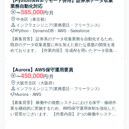
【Python/AWS/リモート併用】証券系データ収集
業務自動化対応
585,000
〜
円/月
中央区（東京都）
インフラエンジニア
(業務委託・フリーランス)
Python
・
DynamoDB
・
AWS
・
Salesforce
【募集背景】 証券系のデータ収集業務を自動化するため、
既存のデータ収集基盤にAIを加えた新たな基盤の開発を進
めております。 【作業内容】 生成AIを用いたデータ収集の
技術検証で確立したプロンプトを既存処理へ組み込んでい
ただきます。 また、業務フローで必要となる各種アクティ
ビティの作成や、関連する処理ロジックの実装・改修を行
【Aurora】AWS保守運用要員
っていただきます。 【求める人物像】 自発的に調査や検証
450,000
〜
円/月
を進められる方を求めております。 また、関係者と積極的
大阪市北区（大阪府）
にコミュニケーションを取りながら業務を推進いただける
インフラエンジニア
(業務委託・フリーランス)
方を歓迎いたします。 【ポジションの魅力】 生成AIを活用
Aurora
・
AWS
したデータ収集基盤の構築に携わることで、最新技術を用
いた業務自動化の知見を深めていただけます。 証券系シス
【募集背景】 稼働中の複数システムにおける保守・修繕作
テムにおけるデータ活用やサーバレスアーキテクチャのノ
業を継続的に実施するため、AWS保守運用体制を強化した
ウハウも獲得いただけます。 【開発環境】 Pythonおよび
い背景がございます。 【作業内容】 2つの稼働中システム
AWSサーバレスサービス（AWS Lambda、StepFunctions、
に対する保守運用をご担当いただきます。具体的には、
DynamoDB等）を用いた開発となります。
日々の保守作業、システム障害発生時の対応および原因解