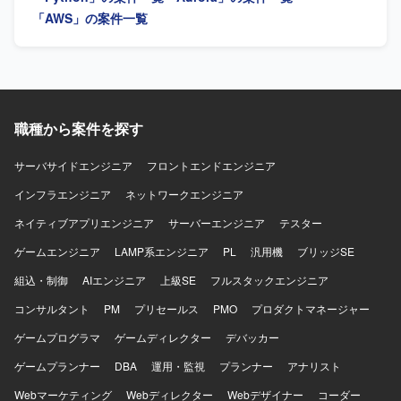
発環境】 AWSを活用したインフラ環境です。
「AWS」の案件一覧
職種から案件を探す
サーバサイドエンジニア
フロントエンドエンジニア
インフラエンジニア
ネットワークエンジニア
ネイティブアプリエンジニア
サーバーエンジニア
テスター
ゲームエンジニア
LAMP系エンジニア
PL
汎用機
ブリッジSE
組込・制御
AIエンジニア
上級SE
フルスタックエンジニア
コンサルタント
PM
プリセールス
PMO
プロダクトマネージャー
ゲームプログラマ
ゲームディレクター
デバッカー
ゲームプランナー
DBA
運用・監視
プランナー
アナリスト
Webマーケティング
Webディレクター
Webデザイナー
コーダー