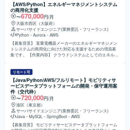
析、開発ベンダーからの作業移行対応、サーバー処理の維
【AWS/Python】エネルギーマネジメントシステム
持保守、顧客からの問合せ対応や調整・QA対応、夜間障害
の商用化支援
対応、月2回程度のリリース作業、早朝・夜間の立会い対応
670,000
〜
円/月
などを行っていただきます。 【求める人物像】 開発ベンダ
大阪市西区（大阪府）
ーからシステムに関するノウハウを主体的に吸収し、障害
サーバサイドエンジニア
(業務委託・フリーランス)
対応や原因解析に粘り強く取り組んでいただける方を求め
Python
・
Aurora
・
AWS
ております。顧客や関係者との調整が発生するため、関係
者と円滑にコミュニケーションが取れる方にマッチいたし
【募集背景】 某重電機器メーカーのエネルギーマネジメン
ます。 【ポジションの魅力】 AWS上で稼働する複数システ
トシステムの商用化に向けた対応を支援するための増員募
ムの保守運用を通じて、各種AWSサービスの実務経験を幅
集です。 【作業内容】 クラウドシステムとしてのエネルギ
広く積むことができます。障害対応や原因解析を通じてシ
ーマネジメントシステムに対して、AWS環境におけるシス
ステム理解を深めることで、インフラ領域のスキルアップ
テムアーキテクチャ設計や開発を行います。必要事項の調
が期待できるポジションです。 【開発環境】 AWS上で稼働
査や要件の洗い出し、対応方針の策定などの上流工程を中
リモート可
するシステム環境で、CloudWatch、ECS、Lambda、
心にご対応いただきます。上流工程を担当しているプロパ
【Java/Python/AWS/フルリモート】モビリティサ
SQS、AuroraSQL、S3、SNSなどのサービスを利用してお
ーを中心とした体制に参画し、開発要員としてシステム商
ービスデータプラットフォームの開発・保守運用案
ります。
用化に向けた各種対応を行います。 【求める人物像】 関係
件（交代枠）
者と円滑にコミュニケーションを取りながら、基本設計以
720,000
〜
円/月
降の工程を主体的に進めていただける方を求めています。
港区（東京都）
テスト観点をしっかり持ち、説明や実施を自律的に行える
サーバサイドエンジニア
(業務委託・フリーランス)
方を歓迎いたします。 【ポジションの魅力】 AWSを活用し
Java
・
MySQL
・
SpringBoot
・
AWS
たクラウドベースのエネルギーマネジメントシステムに上
流工程から関わることができ、アーキテクチャ設計から開
【募集背景】 モビリティサービスデータプラットフォーム