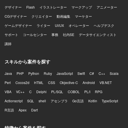
デザイナー
Flash
イラストレーター
マークアップ
アニメーター
CGデザイナー
クリエイター
動画編集
マーケター
ゲームデザイナー
ライター
UI/UX
オペレーター
ヘルプデスク
サポート
コールセンター
事務
社内SE
データサイエンティスト
講師
スキルから案件を探す
Java
PHP
Python
Ruby
JavaScript
Swift
C#
C++
Scala
Perl
Cocos2d
HTML
CSS
Objective-C
Android
VB.NET
VBA
VC++
C
Delphi
PL/SQL
COBOL
PL/I
RPG
Actionscript
SQL
shell
アセンブラ
Go言語
Kotlin
TypeScript
R言語
Apex
Dart
特徴から案件を探す