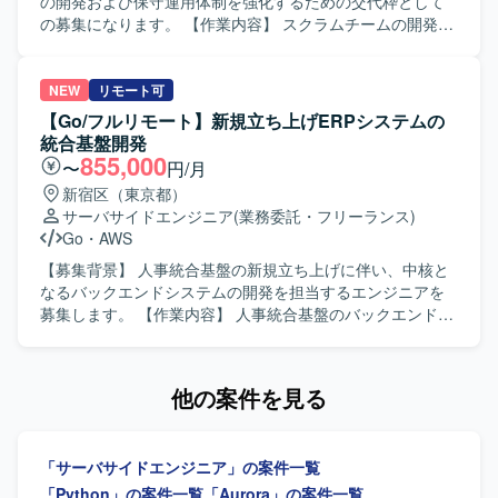
発、テストまで一貫して携わることができます。電力や
の開発および保守運用体制を強化するための交代枠として
IoT、産業機器連携などのドメイン知識や、Infrastructure as
の募集になります。 【作業内容】 スクラムチームの開発担
Code といったクラウドネイティブな技術スタックを身につ
当として、顧客や他社と連携しながらプロダクトの改善を
ける機会があります。 【開発環境】 AWS環境上での開発を
一人称で進めていただきます。AWSサービスを活用し、
想定しており、Python（Lambda）やAPI Gateway、
JavaやPythonを用いたAPI開発を中心に、設計から試験まで
NEW
リモート可
RDS/Aurora、CloudFormationやCDKなどのIaCツールを利
一貫して対応していただきます。 【求める人物像】 スクラ
【Go/フルリモート】新規立ち上げERPシステムの
用する構成です。
ム開発に慣れており、自ら課題を発見しプロダクト改善を
統合基盤開発
主体的に進めていただける方を求めています。関係者と円
855,000
〜
円/月
滑にコミュニケーションを取りながら、品質とスピードの
新宿区（東京都）
両立を意識して取り組んでいただける方が望ましいです。
サーバサイドエンジニア
(業務委託・フリーランス)
【ポジションの魅力】 モビリティ領域のデータプラットフ
Go
・
AWS
ォーム開発に携わることで、最新のAWSサービスやAI開発
支援ツールを活用しながら、設計から試験まで幅広い工程
【募集背景】 人事統合基盤の新規立ち上げに伴い、中核と
を経験していただけます。スクラム体制の中で、顧客や他
なるバックエンドシステムの開発を担当するエンジニアを
社と連携しながらプロダクトの価値向上に直接貢献できる
募集します。 【作業内容】 人事統合基盤のバックエンドシ
環境です。 【開発環境】 AWS上でのJava(SpringBoot)およ
ステムにおける設計・実装を担当していただきます。大量
びPythonによるAPI開発環境に加え、TypeScript(React)を用
の人事データを扱う高トラフィック環境に対応したシステ
いたフロントエンド開発環境があります。データベースは
ムを構築します。Webhook等の到達保証を伴う非同期連携
他の案件を見る
MySQLを利用し、スクラム開発プロセスの中でGitHubを用
や、マイクロサービス間連携を含む信頼性の高いAPI基盤を
いたソースコード管理を行います。
構築します。 【求める人物像】 信頼性の高いシステム設
計・実装に主体的に取り組める方を求めています。 【ポジ
「サーバサイドエンジニア」の案件一覧
ションの魅力】 新規立ち上げの人事統合基盤において、中
核となるバックエンドシステムの開発に携われます。 【開
「Python」の案件一覧
「Aurora」の案件一覧