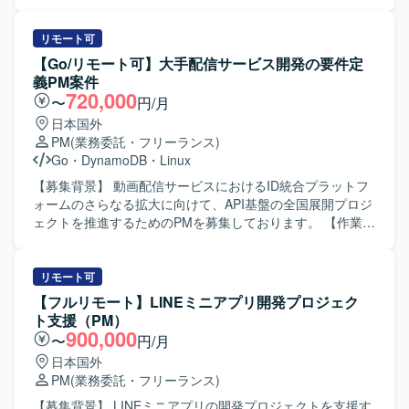
いたします。 【ポジションの魅力】 ・生命保険領域におけ
ジェクトマネジメントをご担当いただきます。ビジネスサ
る新たな商品・サービス企画に近い立ち位置で、上流工程
イドやエンジニア、デザイナー等様々なステークホルダー
からプロジェクト推進に関わっていただけます。 ・経理や
と協力しながら、開発案件を推進していただきます。 ・要
リモート可
業務部門など複数部門との連携を通じて、保険業務および
求・要件定義から開発、テスト、リリースまでの開発ディ
【Go/リモート可】大手配信サービス開発の要件定
会計要件に関する知見を深めていただけます。 【開発環
レクションおよび進行管理を行います。 ・部署内外のステ
義PM案件
境】 ・詳細な開発環境は別途プロジェクト内で定義されて
ークホルダーとの期待値調整、折衝、合意形成およびレポ
720,000
〜
円/月
おり、業務要件定義やシステム仕様検討フェーズを中心に
ーティングを行います。 ・開発ロードマップやマイルスト
日本国外
ご担当いただきます。
ンの策定、およびスケジュール調整を行います。 ・担当プ
PM
(業務委託・フリーランス)
ロダクトに関するドキュメント作成、管理および運用を行
Go
・
DynamoDB
・
Linux
います。 ・複数の開発プロジェクトの進行リードと進捗管
理を行います。 ・プロジェクトの立ち上げからリリースま
【募集背景】 動画配信サービスにおけるID統合プラットフ
での一貫した推進とタスク管理を行います。 【求める人物
ォームのさらなる拡大に向けて、API基盤の全国展開プロジ
像】 ソフトウェア開発領域でPMを経験されてきた方を求め
ェクトを推進するためのPMを募集しております。 【作業内
ています。元エンジニアまたはエンジニアと密にプロダク
容】 動画配信サービス向けID統合プラットフォームにおい
ト・システム開発のPMをされてきた方が望ましいです。開
て、API基盤の全国展開プロジェクトをリードしていただき
発部署以外のステークホルダーとのコミュニケーションの
ます。要件定義フェーズにおける関係各所との仕様調整
リモート可
経験があり、AI利活用に興味・関心を持ち実務でも取り組
や、システム開発プロジェクトにおける進捗管理などPM業
【フルリモート】LINEミニアプリ開発プロジェク
んでいる方を歓迎いたします。現状に甘えず自ら課題を設
務を中心にご担当いただきます。インフラエンジニアやア
ト支援（PM）
定し、関係者を巻き込み主体的に改善へと導ける方、常に
プリケーションエンジニアとの技術的なブリッジ役とし
900,000
〜
円/月
自身のスタンスを持ち考えを周囲に共有できる方、相手の
て、課題整理や合意形成を行っていただきます。 【求める
日本国外
期待値を理解し丁寧なコミュニケーションでステークホル
人物像】 エンジニア（インフラ/アプリ）間の技術的課題を
PM
(業務委託・フリーランス)
ダーと調整ができる方を求めています。 【ポジションの魅
正しく汲み取り、円滑な合意形成をリードできる方を求め
力】 AI関連のtoC向けプロダクトに関わりながら、複数の開
ております。曖昧な仕様や未確定な要件に対しても、自ら
【募集背景】 LINEミニアプリの開発プロジェクトを支援す