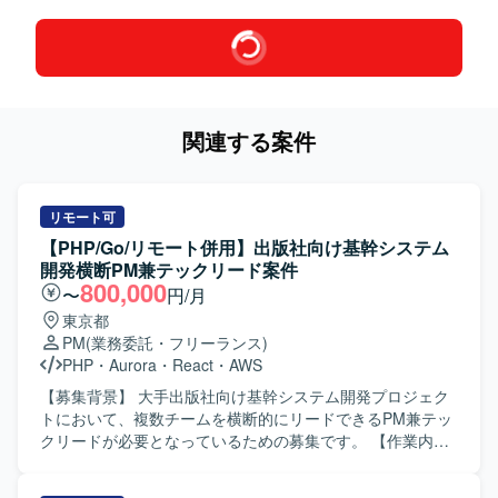
関連する案件
リモート可
【PHP/Go/リモート併用】出版社向け基幹システム
開発横断PM兼テックリード案件
800,000
〜
円/月
東京都
PM
(業務委託・フリーランス)
PHP
・
Aurora
・
React
・
AWS
【募集背景】 大手出版社向け基幹システム開発プロジェク
トにおいて、複数チームを横断的にリードできるPM兼テッ
クリードが必要となっているための募集です。 【作業内
容】 3チームの全体進捗管理およびリソース調整を行ってい
ただきます。 ユーザーとの要件定義および折衝を担当して