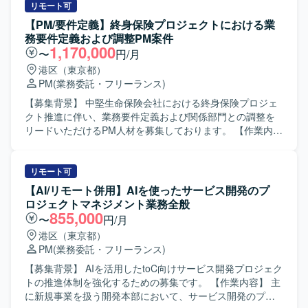
いただきます。 コードレビューを含む技術的な品質管理を
リモート可
行っていただきます。 テストシナリオの策定・管理を実施
【PM/要件定義】終身保険プロジェクトにおける業
していただきます。 【求める人物像】 技術とマネジメント
務要件定義および調整PM案件
の両面からプロジェクトをリードできる方を求めていま
1,170,000
〜
円/月
す。 複数チームと円滑にコミュニケーションを取りなが
港区（東京都）
ら、課題解決に主体的に取り組める方を歓迎いたします。
PM
(業務委託・フリーランス)
【ポジションの魅力】 大規模な基幹システム開発におい
て、3チームを横断するPM兼テックリードとして上流から
【募集背景】 中堅生命保険会社における終身保険プロジェ
品質管理まで一貫して関わることができます。 PHPやGoを
クト推進に伴い、業務要件定義および関係部門との調整を
中心とした技術スタックに加え、モダンなインフラ環境に
リードいただけるPM人材を募集しております。 【作業内
も触れながら、技術的リードとマネジメント経験を同時に
容】 ・終身保険プロジェクトにおける業務要件定義の推進
積むことができます。 【開発環境】 言語：PHP、Go、
および整理を行っていただきます。 ・プレミアムプログラ
TypeScript フレームワーク：Gin、GORM、Node.js、
ム対応として、クレジットカードの種類に応じたポイント
リモート可
React.js データベース：Aurora（PostgreSQL） インフラ／
付与機能に関する要件整理や関係部門との合意形成を行っ
【AI/リモート併用】AIを使ったサービス開発のプ
ツール：AWS、Terraform、GitHub、NewRelic、Docker
ていただきます。 ・経理要件対応として、システム仕様の
ロジェクトマネジメント業務全般
検討、経理部門との調整、代替案の立案などを行っていた
855,000
〜
円/月
だきます。 ・上層部向けの各種説明資料の作成およびプレ
港区（東京都）
ゼンテーションを実施していただきます。 【求める人物
PM
(業務委託・フリーランス)
像】 ・関係部門や上層部と円滑にコミュニケーションを取
りながら、主体的に課題整理と意思決定支援ができる方を
【募集背景】 AIを活用したtoC向けサービス開発プロジェク
求めております。 ・金融や保険領域の特性を理解しつつ、
トの推進体制を強化するための募集です。 【作業内容】 主
ビジネス側とシステム側の橋渡し役として動ける方を歓迎
に新規事業を扱う開発本部において、サービス開発のプロ