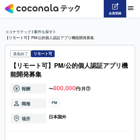
会員登録
>
>
ココナラテック
案件を探す
【リモート可】PM/公的個人認証アプリ機能開発募集
リモート可
募集終了
【リモート可】PM/公的個人認証アプリ機
能開発募集
800,000
報酬
〜
円/月
PM
職種
日本国外
場所