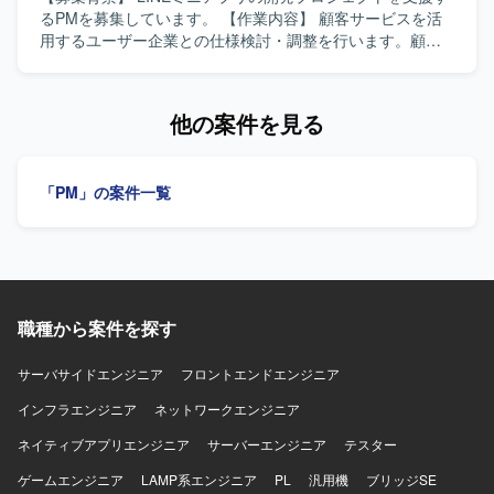
発プロジェクトをリードできる環境です。ビジネスサイド
関係者にヒアリングを行い、主体的にプロジェクトを前進
るPMを募集しています。 【作業内容】 顧客サービスを活
からエンジニア、デザイナーまで多様なメンバーと協業
させられる方が望ましいです。新しい技術に関心を持ち、
用するユーザー企業との仕様検討・調整を行います。顧客
し、上流からリリースまで一貫して関与できるため、プロ
モダンな技術スタックやビッグデータ開発に積極的に取り
からの課題整理や調整、プロジェクトメンバーの管理、タ
ダクトマネジメントおよびプロジェクトマネジメントのス
組める方にマッチするポジションです。エンタメ領域のサ
スク調整などを担当します。 【求める人物像】 自主的に調
キルを幅広く高めていただけます。 【開発環境】 戦略開発
ービスに興味があり、テレビや動画配信コンテンツが好き
査・提案を行い、関係者と円滑に調整できる方を求めてい
他の案件を見る
部全体は約20名、プロダクト/プロジェクトマネジメントチ
な方ですと、より楽しんで業務に取り組んでいただけま
ます。 【ポジションの魅力】 LINEミニアプリの開発プロジ
ームは約6名の体制です。プロジェクト管理にNotion、
す。 【ポジションの魅力】 大規模トラフィックを扱う動画
ェクトにおいて、顧客折衝からプロジェクト管理まで幅広
Google Workspace、Confluence、開発タスク管理に
配信サービスのID統合プラットフォームにおいて、API基盤
く携わることができます。 【開発環境】 コミュニケーショ
Notion、JIRA、Github、コミュニケーションにSlack、
「PM」の案件一覧
の全国レベルでの展開プロジェクトに上流から参画してい
ンツールとしてMeet、Slackを使用します。
Miro、デザインにFigma、データ分析にLookerを利用して
ただけます。インフラからアプリケーションまで幅広い技
います。
術領域のエンジニアと協働しながら、モダンなクラウド環
境やビッグデータ関連技術に触れつつPMとしてのスキルを
高められる環境です。エンタメ分野のサービス開発に関わ
れる点も魅力です。 【開発環境】 AWS（EC2、ECS、S3、
Cloudwatch、DynamoDB、Redshift、Athena、ALB）、
職種から案件を探す
Go（bone、echo）、Python、Node.js、Git、Ansible、
Terraform、SQL、NoSQL、Linux、Windowsといったモダ
サーバサイドエンジニア
フロントエンドエンジニア
ンな技術スタックで開発を行っております。
インフラエンジニア
ネットワークエンジニア
ネイティブアプリエンジニア
サーバーエンジニア
テスター
ゲームエンジニア
LAMP系エンジニア
PL
汎用機
ブリッジSE