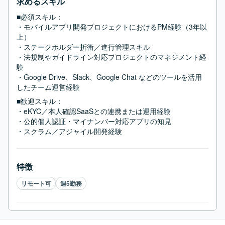
求めるスキル
■必須スキル：
・モバイルアプリ開発プロジェクトにおけるPM経験（3年以
上）

・ステークホルダー折衝／進行管理スキル

・法規制やガイドライン対応プロジェクトのマネジメント経
験

・Google Drive、Slack、Google Chat などのツールを活用
したチーム運営経験
■歓迎スキル：
・eKYC／本人確認SaaSとの連携または運用経験

・公的個人認証・マイナンバー対応アプリの知見

・スクラム／アジャイル開発経験
特徴
リモート可
週5勤務