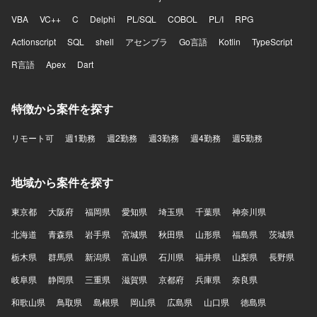
VBA
VC++
C
Delphi
PL/SQL
COBOL
PL/I
RPG
Actionscript
SQL
shell
アセンブラ
Go言語
Kotlin
TypeScript
R言語
Apex
Dart
特徴から案件を探す
リモート可
週1勤務
週2勤務
週3勤務
週4勤務
週5勤務
地域から案件を探す
東京都
大阪府
福岡県
愛知県
埼玉県
千葉県
神奈川県
北海道
青森県
岩手県
宮城県
秋田県
山形県
福島県
茨城県
栃木県
群馬県
新潟県
富山県
石川県
福井県
山梨県
長野県
岐阜県
静岡県
三重県
滋賀県
京都府
兵庫県
奈良県
和歌山県
鳥取県
島根県
岡山県
広島県
山口県
徳島県