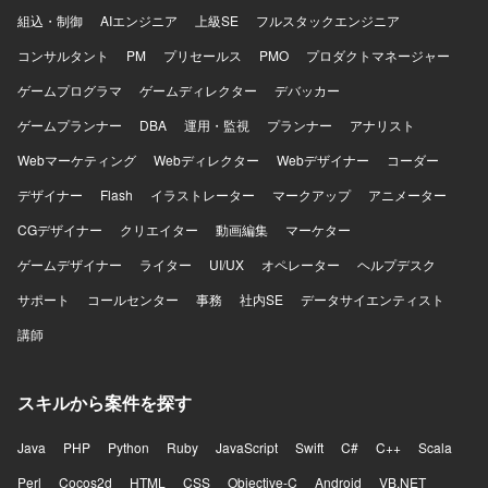
組込・制御
AIエンジニア
上級SE
フルスタックエンジニア
コンサルタント
PM
プリセールス
PMO
プロダクトマネージャー
ゲームプログラマ
ゲームディレクター
デバッカー
ゲームプランナー
DBA
運用・監視
プランナー
アナリスト
Webマーケティング
Webディレクター
Webデザイナー
コーダー
デザイナー
Flash
イラストレーター
マークアップ
アニメーター
CGデザイナー
クリエイター
動画編集
マーケター
ゲームデザイナー
ライター
UI/UX
オペレーター
ヘルプデスク
サポート
コールセンター
事務
社内SE
データサイエンティスト
講師
スキルから案件を探す
Java
PHP
Python
Ruby
JavaScript
Swift
C#
C++
Scala
Perl
Cocos2d
HTML
CSS
Objective-C
Android
VB.NET