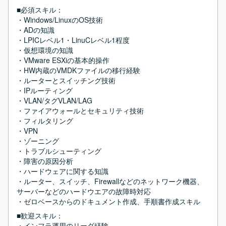
■必須スキル：
・Windows/LinuxのOS技術

・ADの知識

・LPICレベル1・LinuCレベル1程度

・仮想環境の知識

・VMware ESXiの基本的操作

・HW内蔵のVMDKファイルの移行経験

・ルーターとスイッチング技術

・IPルーティング

・VLAN/タグVLAN/LAG

・ファイアウォールとセキュリティ技術

・フィルタリング

・VPN

・ゾーニング

・トラブルシューティング

・障害の原因分析

・ハードウェアに関する知識

・ルーター、スイッチ、Firewallなどのネットワーク機器、
サーバーなどのハードウエアの故障時対応

・ゼロベースからのドキュメント作成、手順書作成スキル
■歓迎スキル：
・インフラ運用のリーダ経験
