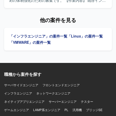
いただける方が望ましいです。 【ポジションの魅力】 SAP
めの体制強化のための募集です。 【作業内容】 既存インフ
ECC6.0の運用保守からABAP開発、JP1を用いたジョブ管理
ラ環境の運用保守および支援業務全般を担当していただき
まで、幅広い領域を一貫して経験できるポジションです。
ます。具体的には、既存インフラに関するトラブルシュー
SD／MM／PP／COなど複数モジュールに関わることで、業
ティングや問い合わせ対応、Webアプリケーション
他の案件を見る
務プロセス理解と技術スキルの双方を高めることができま
（Rails、Laravel、Spring）向けサーバー構築をTerraform
す。また、運用・開発・PMO業務が並行する環境のため、
を用いたIaCで実施していただきます。また、AWSクロスア
キャリアの選択肢を広げる経験を積むことができます。
カウント環境におけるネットワーク構築をTerraformで行
「インフラエンジニア」の案件一覧
「Linux」の案件一覧
【開発環境】 SAP ECC6.0を中心とした環境で、ABAPによ
い、クラウドおよびオンプレミス環境のセキュリティ監視
る開発およびJP1を用いたジョブ管理を行います。Office製
と防御体制の設計・構築・運用を行っていただきます。加
「VMWARE」の案件一覧
品を活用しながら、月次書類作成や各種管理業務も実施し
えて、MTGへの参加、ドキュメント作成・レビュー、チケ
ていただきます。
ットワークなど付随業務にも対応していただきます。 【求
める人物像】 クラウドネイティブなインフラ構築に主体的
に取り組み、IaCやコンテナ技術などモダンな技術の習得に
前向きな方を求めています。チームの一員としてコミュニ
ケーションを図りながら、自動化・標準化・ナレッジ蓄積
職種から案件を探す
を推進できる方が望ましいです。 【ポジションの魅力】 比
較的大規模なクラウドネイティブなインフラやネットワー
サーバサイドエンジニア
フロントエンドエンジニア
クの構築をチームの一員として経験でき、実践的なプロジ
インフラエンジニア
ェクトに関わりながらスキルを深めることができます。ク
ネットワークエンジニア
ラウドシフトやクラウドリフトを推進する環境で、IaCを活
ネイティブアプリエンジニア
サーバーエンジニア
テスター
用したコンテナ化に取り組み、モダンな技術スタックを実
務で習得できます。将来的には不動産テック分野でのデー
ゲームエンジニア
LAMP系エンジニア
PL
汎用機
ブリッジSE
タパイプライン構築や分析基盤へのデータ集約など、機械