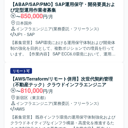
【ABAP/SAP/PMO】SAP運用保守・開発要員およ
び定型運用作業者募集
850,000
〜
円/月
日本国外
インフラエンジニア
(業務委託・フリーランス)
JP1
・
SAP
【募集背景】 SAP環境における運用保守体制および開発体
制の強化を目的として、複数ポジションでの増員を行って
います。 【作業内容】 SAP ECC6.0環境において、運用保
守業務全般およびABAP開発業務を担当していただきます。
具体的には、各種モジュールに対する問合せ対応、障害調
査・原因分析・改修対応、ならびにカスタマイズ・追加開
リモート可
発を行います。また、JP1を用いたジョブの操作やジョブネ
【AWS/Terraform/リモート併用】次世代契約管理
ットの設定・変更・改修も実施していただきます。 あわせ
（不動産テック）クラウドインフラエンジニア
て、マスタ登録や移送作業などのSAP定型運用作業、要員
810,000
〜
円/月
アサインやリリース手続き、月次書類作成などのPMO的な
新宿区（東京都）
定型運用作業もご担当いただきます。 【求める人物像】 担
インフラエンジニア
(業務委託・フリーランス)
当領域において自走して調査・障害対応ができる方を求め
AWS
ています。複数のチームや関係者と連携しながら業務を進
められるコミュニケーション力をお持ちで、手順に沿った
【募集背景】 既存インフラ環境の運用保守体制強化および
定型業務と、状況に応じた柔軟な対応の双方に取り組んで
クラウドネイティブなインフラ構築・高度化を推進するた