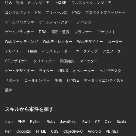
組込・制御
AIエンジニア
上級SE
フルスタックエンジニア
学習やAI関連プロジェクトに関わる機会も想定されていま
す。 【開発環境】 AWSを中心としたクラウドインフラ上
コンサルタント
PM
プリセールス
PMO
プロダクトマネージャー
で、TerraformやCloudFormationなどのIaCツール、Ansible
ゲームプログラマ
やPuppetなどの構成管理ツール、Dockerおよびコンテナ関
ゲームディレクター
デバッカー
連サービス（ECS、Fargate、ECR、API Gateway、
ゲームプランナー
DBA
運用・監視
プランナー
アナリスト
Lambda）を組み合わせた環境で開発・運用を行います。
Webマーケティング
Webディレクター
Webデザイナー
コーダー
デザイナー
Flash
イラストレーター
マークアップ
アニメーター
CGデザイナー
クリエイター
動画編集
マーケター
ゲームデザイナー
ライター
UI/UX
オペレーター
ヘルプデスク
サポート
コールセンター
事務
社内SE
データサイエンティスト
講師
スキルから案件を探す
Java
PHP
Python
Ruby
JavaScript
Swift
C#
C++
Scala
Perl
Cocos2d
HTML
CSS
Objective-C
Android
VB.NET