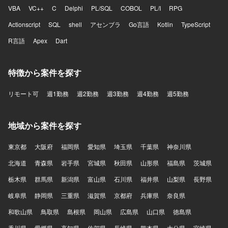
VBA
VC++
C
Delphi
PL/SQL
COBOL
PL/I
RPG
Actionscript
SQL
shell
アセンブラ
Go言語
Kotlin
TypeScript
R言語
Apex
Dart
特徴から案件を探す
リモート可
週1勤務
週2勤務
週3勤務
週4勤務
週5勤務
地域から案件を探す
東京都
大阪府
福岡県
愛知県
埼玉県
千葉県
神奈川県
北海道
青森県
岩手県
宮城県
秋田県
山形県
福島県
茨城県
栃木県
群馬県
新潟県
富山県
石川県
福井県
山梨県
長野県
岐阜県
静岡県
三重県
滋賀県
京都府
兵庫県
奈良県
和歌山県
鳥取県
島根県
岡山県
広島県
山口県
徳島県
香川県
愛媛県
高知県
佐賀県
長崎県
熊本県
大分県
宮崎県