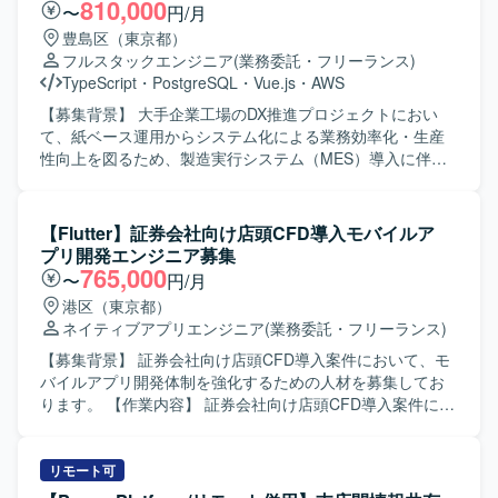
ど社会貢献性の高いプロダクトに関わりながら、設計から
計およびGoogle Cloud環境との連携実装を担当していただ
810,000
〜
円/月
運用まで一連の開発プロセスを経験できる環境です。 【開
きます。 非機能要件（パフォーマンス・セキュリティ等）
豊島区（東京都）
発環境】 Kotlinを中心としたAndroidネイティブアプリ開発
の検討や見積もりを行っていただきます。 テストコードの
フルスタックエンジニア
(業務委託・フリーランス)
に加え、PHP／Node.jsによるバックエンド開発、MySQL／
実装および品質保証業務を通じて、安定したサービス提供
TypeScript
・
PostgreSQL
・
Vue.js
・
AWS
PostgreSQLなどのRDBを用いたシステム構成です。Gitを用
に貢献していただきます。 【求める人物像】 フロントエン
いたチーム開発を行い、Firebaseや各種クラウドサービス
ドからバックエンドまで主体的にキャッチアップしなが
【募集背景】 大手企業工場のDX推進プロジェクトにおい
と連携したアプリケーション開発を実施しています。
ら、サービス全体の品質向上に取り組んでいただける方を
て、紙ベース運用からシステム化による業務効率化・生産
求めております。 AIツールを活用しつつも、設計や品質に
性向上を図るため、製造実行システム（MES）導入に伴う
責任感を持って取り組める方が望ましいです。 【ポジショ
開発体制を強化する背景がございます。 【作業内容】
ンの魅力】 ネイティブアプリとバックエンドの双方に関わ
TypeScriptを用いたWebアプリケーション開発をご担当いた
ることで、フルスタックとして広い技術領域に携わること
だきます。製造実行システム（MES）導入フェーズにおけ
【Flutter】証券会社向け店頭CFD導入モバイルア
ができます。 非機能要件や品質保証にも深く関わるため、
る基本設計からテストまでの工程を担当し、必要に応じて
プリ開発エンジニア募集
サービスグロースと技術的チャレンジの両方を経験してい
顧客との打合せにも参加いただきます。既に参画している
765,000
〜
円/月
ただけます。 【開発環境】 React NativeおよびExpoを用い
PM/PLおよびBPメンバーと連携しながら、現場帳票の業務
港区（東京都）
たネイティブアプリ開発環境です。 HonoとTypeScriptを用
を理解したうえでシステム要件への落とし込みや実装を進
ネイティブアプリエンジニア
(業務委託・フリーランス)
いたAPI・サーバーサイド開発環境です。 Google Cloud
めていただきます。 【求める人物像】 製造業の業務や現場
Platform上でのシステム構成およびデータベース連携環境で
帳票の役割を理解しながら、自ら主体的に課題を整理し提
【募集背景】 証券会社向け店頭CFD導入案件において、モ
す。 テストコードやE2Eテストツールを用いた自動テスト
案・実装までつなげられる方を求めております。チームメ
バイルアプリ開発体制を強化するための人材を募集してお
環境が整備されております。
ンバーや顧客と円滑にコミュニケーションを取りつつ、基
ります。 【作業内容】 証券会社向け店頭CFD導入案件にお
本設計以降の工程を着実に推進いただける方が望ましいで
いて、モバイルアプリ開発をご担当いただきます。Flutter
す。 【ポジションの魅力】 製造業の現場DXを推進する大規
を用いた機能実装や改修、コードレビュー、Git を用いたブ
模プロジェクトに参画でき、MES導入や現場帳票のシステ
ランチ運用など、一連の開発フローに沿って作業していた
リモート可
ム化といった上流から一連の工程に関わることができま
だきます。チームメンバーとコミュニケーションを取りな