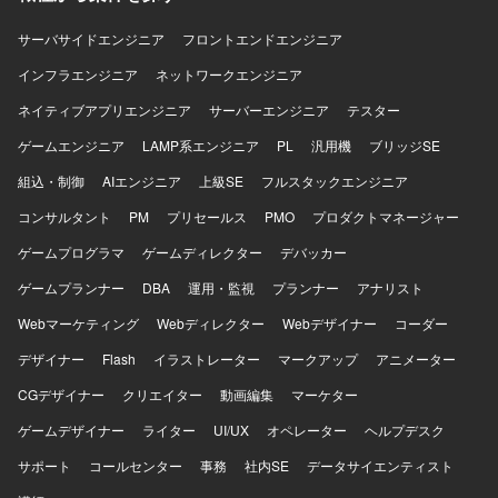
に携わることで、実践的なアーキテクチャ設計スキルを高
めることができます。 【開発環境】 Power Platform（モデ
サーバサイドエンジニア
フロントエンドエンジニア
ル駆動型アプリケーション、Power Automate）を中心とし
インフラエンジニア
た環境での設計および検証を行います。
ネットワークエンジニア
ネイティブアプリエンジニア
サーバーエンジニア
テスター
ゲームエンジニア
LAMP系エンジニア
PL
汎用機
ブリッジSE
組込・制御
AIエンジニア
上級SE
フルスタックエンジニア
コンサルタント
PM
プリセールス
PMO
プロダクトマネージャー
ゲームプログラマ
ゲームディレクター
デバッカー
ゲームプランナー
DBA
運用・監視
プランナー
アナリスト
Webマーケティング
Webディレクター
Webデザイナー
コーダー
デザイナー
Flash
イラストレーター
マークアップ
アニメーター
CGデザイナー
クリエイター
動画編集
マーケター
ゲームデザイナー
ライター
UI/UX
オペレーター
ヘルプデスク
サポート
コールセンター
事務
社内SE
データサイエンティスト