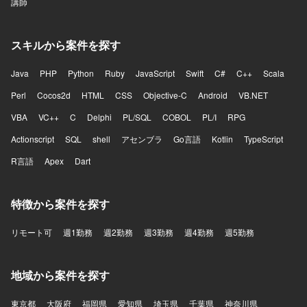
講師
スキルから案件を探す
Java
PHP
Python
Ruby
JavaScript
Swift
C#
C++
Scala
Perl
Cocos2d
HTML
CSS
Objective-C
Android
VB.NET
VBA
VC++
C
Delphi
PL/SQL
COBOL
PL/I
RPG
Actionscript
SQL
shell
アセンブラ
Go言語
Kotlin
TypeScript
R言語
Apex
Dart
特徴から案件を探す
リモート可
週1勤務
週2勤務
週3勤務
週4勤務
週5勤務
地域から案件を探す
東京都
大阪府
福岡県
愛知県
埼玉県
千葉県
神奈川県