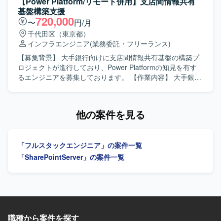
【Power Platform/リモート併用】支店間情報共有
す。プロジェクトにはPM/PLやBPメンバーが複数参画して
がら、課題の抽出や解決にも取り組んでいただきます。
基盤構築支援
おり、フォロー体制の中で製造業向けシステム開発の知見
【求める人物像】 モバイルアプリ開発に主体的に取り組
720,000
〜
円/月
やスキルを体系的に習得できる環境です。 【開発環境】 フ
み、チーム内でのコミュニケーションを大切にしながら課
千代田区（東京都）
ロントエンドはTypeScript（JavaScript）とVue.js、バック
題解決ができる方を求めております。金融やCFDなどのド
インフラエンジニア
(業務委託・フリーランス)
エンドはTypeScript（JavaScript）とNode.jsを用い、デー
メイン知識習得にも前向きに取り組んでいただける方です
タベースにPostgreSQL、インフラにAWSを利用した構成と
と望ましいです。 【ポジションの魅力】 金融業界向けの店
【募集背景】 大手銀行向けに支店間情報共有基盤の構築プ
なっております。
頭CFDサービス導入という専門性の高い分野に携わること
ロジェクトが進行しており、Power Platformの知見を有す
ができ、Flutter によるモバイルアプリ開発の経験を深めて
るエンジニアを募集しております。 【作業内容】 大手銀行
いただけます。将来的にリードエンジニアやアーキテクト
における支店間情報共有基盤構築プロジェクトに参画し、
を目指せる環境で、CI/CD やサーバーサイドなど周辺技術
PoC（実証実験）の実施やPower Platformの環境設計、セキ
にも関わる機会がございます。 【開発環境】 Flutter を中心
ュリティ設計をご担当いただきます。過去に別ベンダーが
他の案件を見る
としたモバイルアプリ開発環境にて、Git を用いたソースコ
SharePointベースで実装した際に大量アクセスにより問題
ード管理とブランチ運用を行っております。CI/CD 環境を
が発生した経緯を踏まえ、安定した基盤設計と検証を行っ
活用しながら継続的な開発・改善を進めております。
ていただきます。 【求める人物像】 Power Platformに関す
「フルスタックエンジニア」の案件一覧
る専門性を活かしつつ、顧客とコミュニケーションを取り
ながら要件や懸念点を整理し、自律的に設計や検証を進め
「SharePointServer」の案件一覧
ていただける方を求めております。過去の失敗事例を踏ま
えて、リスクを考慮した提案や改善策を検討できる方が望
ましいです。 【ポジションの魅力】 大手銀行の情報共有基
盤構築に上流工程から関わることができ、Power Platform
を中心とした環境設計やセキュリティ設計の経験を積むこ
とができます。大量アクセスを想定した基盤の検証や改善
職種から案件を探す