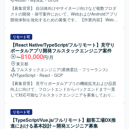
Kotlin
・
MySQL
・
UI/UX
【募集背景】 自治体向けやサイネージ向けなど複数プロダ
クトの開発・保守案件において、WebおよびAndroidアプリ
開発体制を強化するための募集です。 【作業内容】 Webア
プリケーションおよびAndroidアプリ開発において、要件定
義から設計・実装・テスト・運用保守まで一貫してご担当
いただきます。 具体的には、自治体向け健康管理アプリの
リモート可
Web／Androidアプリ開発、サイネージ受付システムの
【React Native/TypeScript/フルリモート】見守り
Androidアプリ開発、PHP／Node.jsを用いたバックエン
ポータルアプリ開発フルスタックエンジニア案件
ド・Webシステム開発、KotlinによるAndroidネイティブア
810,000
〜
円/月
プリ開発、REST API連携やDB設計、管理画面開発、UI/UX
東京都
改善、機能追加・改修対応、iOS／Web／サーバーサイドと
フルスタックエンジニア
(業務委託・フリーランス)
の仕様調整・連携開発、Firebaseやクラウドサービスを利
TypeScript
・
React
・
GCP
用したアプリ連携、保守運用や障害調査、パフォーマンス
改善対応などを行っていただきます。 【求める人物像】 フ
【募集背景】 見守りポータルアプリの機能拡充および品質
ロントエンドからバックエンドまで幅広い領域に対して主
向上に向けて、フロントエンドからバックエンドまで一貫
体的にキャッチアップしながら取り組める方を求めていま
して対応可能なフルスタックエンジニアを募集しておりま
す。また、関係者とのコミュニケーションを大切にし、課
す。 【作業内容】 Expoを用いたネイティブアプリの設計・
題に対して自ら提案しながら改善を進めていける方が望ま
開発・テストをご担当いただきます。 見守りポータルアプ
しいです。 【ポジションの魅力】 WebとAndroidネイティ
リのフロントエンド実装を中心に、UI改善や新機能実装を
リモート可
ブ双方の開発に携わることで、フルスタック寄りのスキル
行っていただきます。 Honoを用いたAPIおよびサーバーサ
【TypeScript/Vue.js/フルリモート】顧客工場DX推
を身につけることができます。自治体やヘルスケア領域な
イドの設計・開発を行っていただきます。 データベース設
進における基本設計～開発エンジニア募集