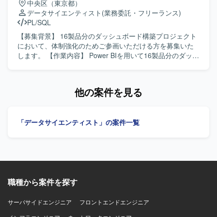
中央区（東京都）
ながら要件や懸念点を整理し、自律的に設計や検証を進め
データサイエンティスト
(業務委託・フリーランス)
ていただける方を求めております。過去の失敗事例を踏ま
PL/SQL
えて、リスクを考慮した提案や改善策を検討できる方が望
ましいです。 【ポジションの魅力】 大手銀行の情報共有基
【募集背景】 16製品分のダッシュボード構築プロジェクト
盤構築に上流工程から関わることができ、Power Platform
において、体制強化のためご参画いただける方を募集いた
を中心とした環境設計やセキュリティ設計の経験を積むこ
します。 【作業内容】 Power BIを用いて16製品分のダッシ
とができます。大量アクセスを想定した基盤の検証や改善
ュボードを構築していただきます。データソースとして
に携わることで、実践的なアーキテクチャ設計スキルを高
SnowflakeやExcelなどを用いてデータ連携を行います。リ
めることができます。 【開発環境】 Power Platform（モデ
ーダーの方には顧客ヒアリングや要件整理、詳細設計書作
他の案件を見る
ル駆動型アプリケーション、Power Automate）を中心とし
成、ダッシュボード設計、レビュー、Power BI構築をご担
た環境での設計および検証を行います。
当いただきます。メンバーの方にはPower BI構築、Power
Queryでのデータ加工、テストをご担当いただきます。
「データサイエンティスト」の案件一覧
【求める人物像】 顧客の要望を丁寧にヒアリングし、要件
を整理しながら主体的にダッシュボードのあるべき姿を検
討いただける方を求めています。チームメンバーとコミュ
ニケーションを取りながら、品質とスケジュールの両面を
意識して業務を遂行していただける方にご活躍いただけま
す。 【ポジションの魅力】 複数製品のダッシュボード構築
職種から案件を探す
を通じて、Power BIおよびデータ基盤に関する知見を幅広
く深めていただけます。リーダーポジションの方は上流工
程から設計、レビューまで一貫して関わることで、マネジ
サーバサイドエンジニア
フロントエンドエンジニア
メントと技術の双方でスキルアップが可能です。メンバー