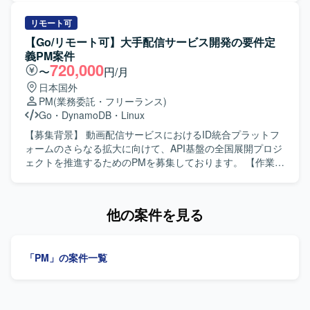
環境となります。
た開発プロセスをご担当いただきます。現在は要件定義フ
ェーズであり、概要設計以降の設計、開発、テストなど一
リモート可
連の工程に携わっていただきます。プロジェクトリーダー
【Go/リモート可】大手配信サービス開発の要件定
またはPMとして、関連メンバーと連携しながら大規模シス
義PM案件
テム統合を推進していただきます。 【求める人物像】 大規
720,000
〜
円/月
模システムにおける開発経験を活かし、関係者と円滑にコ
日本国外
ミュニケーションを取りながらプロジェクトをリードして
PM
(業務委託・フリーランス)
いただける方を求めています。金融、証券、クレジットカ
Go
・
DynamoDB
・
Linux
ードなどの業務知識を活かし、要件や業務フローを正しく
理解した上で設計やレビューができる方が望ましいです。
【募集背景】 動画配信サービスにおけるID統合プラットフ
【ポジションの魅力】 大規模なシステム統合プロジェクト
ォームのさらなる拡大に向けて、API基盤の全国展開プロジ
に上流工程から参画でき、金融系システムの知見を深めな
ェクトを推進するためのPMを募集しております。 【作業内
がらPLやPMとしての経験を積むことができます。長期にわ
容】 動画配信サービス向けID統合プラットフォームにおい
たるプロジェクトのため、要件定義以降の各フェーズを一
て、API基盤の全国展開プロジェクトをリードしていただき
貫して経験できる点も魅力です。 【開発環境】
ます。要件定義フェーズにおける関係各所との仕様調整
他の案件を見る
Java（Spring BootまたはSpring）を中心とした環境での開
や、システム開発プロジェクトにおける進捗管理などPM業
発を行います。今後AWS環境下での開発に携わる可能性も
務を中心にご担当いただきます。インフラエンジニアやア
あります。
プリケーションエンジニアとの技術的なブリッジ役とし
「PM」の案件一覧
て、課題整理や合意形成を行っていただきます。 【求める
人物像】 エンジニア（インフラ/アプリ）間の技術的課題を
正しく汲み取り、円滑な合意形成をリードできる方を求め
ております。曖昧な仕様や未確定な要件に対しても、自ら