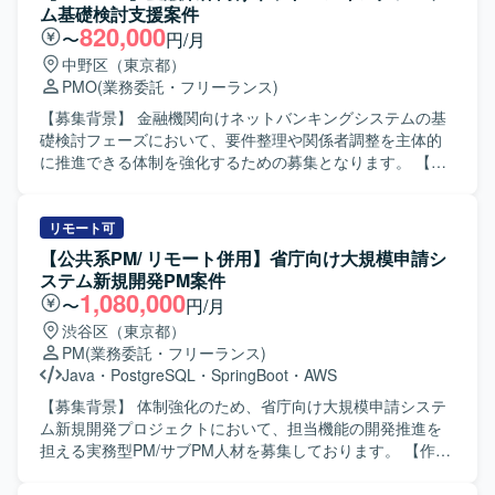
ム基礎検討支援案件
820,000
〜
円/月
中野区（東京都）
PMO
(業務委託・フリーランス)
【募集背景】 金融機関向けネットバンキングシステムの基
礎検討フェーズにおいて、要件整理や関係者調整を主体的
に推進できる体制を強化するための募集となります。 【作
業内容】 金融機関向けネットバンキングシステムにおける
基礎検討フェーズに参画いただきます。ユーザ部門を含む
関係者とのコミュニケーションを通じて、業務要件の整理
リモート可
や課題の抽出・整理を行っていただきます。また、業務遂
【公共系PM/ リモート併用】省庁向け大規模申請シ
行責任者として、要件定義に向けた論点整理や検討推進、
ステム新規開発PM案件
関係部署との合意形成支援など、上流工程全般をリードし
1,080,000
〜
円/月
ていただきます。 【求める人物像】 関係者と円滑にコミュ
渋谷区（東京都）
ニケーションを取りながら、主体的に検討をリードしてい
PM
(業務委託・フリーランス)
ただける方を求めております。金融業界の業務知見を活か
Java
・
PostgreSQL
・
SpringBoot
・
AWS
しつつ、論点整理や資料作成を通じて、構造的に物事を捉
えられる方が望ましいです。また、自立して業務を推進し
【募集背景】 体制強化のため、省庁向け大規模申請システ
つつ、チームメンバーやステークホルダーと協調してプロ
ム新規開発プロジェクトにおいて、担当機能の開発推進を
ジェクトを前進させられる方を歓迎いたします。 【ポジシ
担える実務型PM/サブPM人材を募集しております。 【作業
ョンの魅力】 金融業界向けの大規模システムにおいて、基
内容】 省庁向けの大規模申請システム新規開発において、
礎検討から携わることができ、上流工程での要件整理や企
申請受付に関わるシステム領域の設計・開発推進をご担当