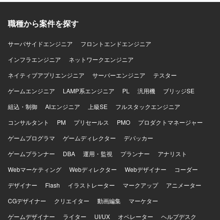
関係者にヒアリングを行い、主体的にプロジェクトを前進
させられる方が望ましいです。新しい技術に関心を持ち、
職種から案件を探す
モダンな技術スタックやビッグデータ開発に積極的に取り
組める方にマッチするポジションです。エンタメ領域のサ
ービスに興味があり、テレビや動画配信コンテンツが好き
サーバサイドエンジニア
フロントエンドエンジニア
な方ですと、より楽しんで業務に取り組んでいただけま
インフラエンジニア
ネットワークエンジニア
す。 【ポジションの魅力】 大規模トラフィックを扱う動画
配信サービスのID統合プラットフォームにおいて、API基盤
ネイティブアプリエンジニア
サーバーエンジニア
テスター
の全国レベルでの展開プロジェクトに上流から参画してい
ゲームエンジニア
ただけます。インフラからアプリケーションまで幅広い技
LAMP系エンジニア
PL
汎用機
ブリッジSE
術領域のエンジニアと協働しながら、モダンなクラウド環
組込・制御
AIエンジニア
上級SE
フルスタックエンジニア
境やビッグデータ関連技術に触れつつPMとしてのスキルを
高められる環境です。エンタメ分野のサービス開発に関わ
コンサルタント
PM
プリセールス
PMO
プロダクトマネージャー
れる点も魅力です。 【開発環境】 AWS（EC2、ECS、S3、
ゲームプログラマ
ゲームディレクター
デバッカー
Cloudwatch、DynamoDB、Redshift、Athena、ALB）、
Go（bone、echo）、Python、Node.js、Git、Ansible、
ゲームプランナー
DBA
運用・監視
プランナー
アナリスト
Terraform、SQL、NoSQL、Linux、Windowsといったモダ
Webマーケティング
ンな技術スタックで開発を行っております。
Webディレクター
Webデザイナー
コーダー
デザイナー
Flash
イラストレーター
マークアップ
アニメーター
CGデザイナー
クリエイター
動画編集
マーケター
ゲームデザイナー
ライター
UI/UX
オペレーター
ヘルプデスク