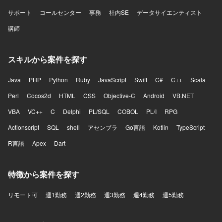
サポート
コールセンター
事務
社内SE
データサイエンティスト
講師
スキルから案件を探す
Java
PHP
Python
Ruby
JavaScript
Swift
C#
C++
Scala
Perl
Cocos2d
HTML
CSS
Objective-C
Android
VB.NET
VBA
VC++
C
Delphi
PL/SQL
COBOL
PL/I
RPG
Actionscript
SQL
shell
アセンブラ
Go言語
Kotlin
TypeScript
R言語
Apex
Dart
特徴から案件を探す
リモート可
週1勤務
週2勤務
週3勤務
週4勤務
週5勤務