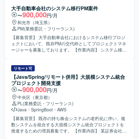
画検討の経験を深めていただけます。業務遂行責任者とし
いただきます。利用者増加に伴う手続負荷の軽減と業務効
大手自動車会社のシステム移行PM案件
て裁量を持って動くことができるため、PM／PMOや上流工
率化を目的としたシステムの開発を進めていただきます。
900,000
〜
円/月
程のスキルをさらに強化したい方にとって、キャリア形成
具体的には、担当機能の開発推進、進捗・課題・リスク管
和光市（埼玉県）
上も大きな経験となるポジションです。 【開発環境】 本案
理、仕様整理や不明点の確認、論点整理、元請への報告、
PM
(業務委託・フリーランス)
件は主に基礎検討および要件整理フェーズの業務となるた
関係者調整、他チームや関連部署との横断調整、各種資料
め、特定の技術スタックよりも業務知見と上流工程スキル
作成などを行っていただきます。 【求める人物像】 複数部
【募集背景】 大手自動車会社におけるシステム移行プロジ
が重視される環境となります。
門・複数組織が関わる大規模案件の中で、主体的に論点を
ェクトにおいて、既存PMの交代枠としてプロジェクトマネ
整理しながら関係者と円滑にコミュニケーションを取り、
ージャーを募集しております。 【作業内容】 システム移行
自走してプロジェクトを推進できる方を求めております。
プロジェクトにおいて、PMとしての一切の業務をご担当い
また、業務システム開発における一連の工程を理解し、ド
ただきます。プロジェクト計画の策定、関係者との調整、
キュメント作成を通じて情報をわかりやすく整理できる方
進捗および課題管理、品質管理など、円滑なシステム移行
リモート可
が望ましいです。 【ポジションの魅力】 省庁向けの大規模
の完遂に向けたマネジメント業務を遂行していただきま
【Java/Spring/リモート併用】大規模システム統合
申請システムという社会的インパクトの大きい案件に参画
す。 【求める人物像】 大規模システム移行の経験を活か
プロジェクト開発支援
いただけます。利用者増加に伴う業務課題の解決に直結す
し、自走して主体的にプロジェクトを推進できる方を求め
900,000
〜
円/月
るシステム開発の中核を担えるため、上流からのプロジェ
ております。関係者と円滑にコミュニケーションを取りな
中央区（東京都）
クトマネジメント経験を積むことができます。複数本部に
がら、状況に応じて柔軟に判断・対応いただける方が望ま
PL
(業務委託・フリーランス)
よる合同開発体制のもとで、横断的な調整力やマネジメン
しいです。 【ポジションの魅力】 大手自動車会社のシステ
Java
・
SpringBoot
・
AWS
トスキルを高められる環境です。 【開発環境】 Flutter、
ム移行という大規模かつ重要度の高いプロジェクトに携わ
Java、TypeScript、SpringBoot、PostgreSQL、React、
ることができます。PMとして裁量を持ってプロジェクトを
【募集背景】 既存の持ち株会システムの老朽化に伴い、複
AWS などを用いた環境での開発となります。
リードでき、これまでのマネジメント経験を存分に活かし
数システムを統合する大規模システム統合プロジェクトを
ていただける環境です。 【開発環境】 詳細な開発環境につ
推進するための増員募集です。 【作業内容】 某証券会社向
いては、プロジェクト内の既存体制やシステムに準拠した
けに稼働している3つの既存持ち株会システムの統合に向け