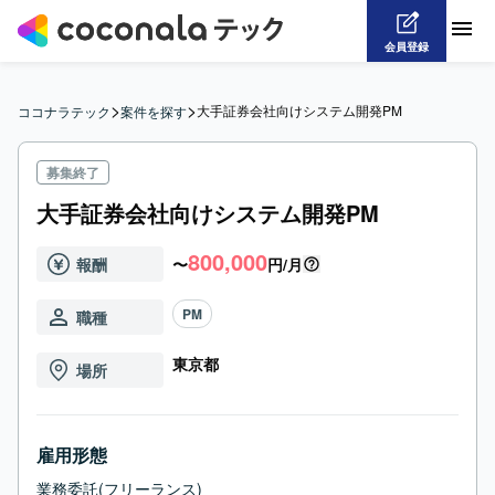
会員登録
>
>
大手証券会社向けシステム開発PM
ココナラテック
案件を探す
募集終了
大手証券会社向けシステム開発PM
800,000
報酬
〜
円/月
PM
職種
東京都
場所
雇用形態
業務委託(フリーランス)