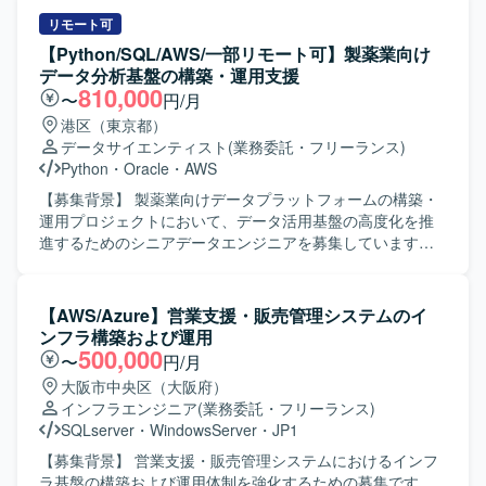
バ群で構成されたシステム全体の設計・構築・移行を行っ
おけるCOおよびPP領域の知見を深めることができます。標
テムとのCSVやAPIを用いたデータ連携の調査およびテスト
て頂きます。
準機能とアドオン機能の両面から要件整理や設計・検証に
を実施いたします。ユーザとの調整やベンダーコントロー
リモート可
携わることで、上流工程から一連のプロセスを経験できる
ルを行いながら、システムの安定稼働と改善を進めていた
【Python/SQL/AWS/一部リモート可】製薬業向け
点が魅力です。 【開発環境】 SAP S/4HANA環境上でのCO
だきます。 【求める人物像】 コミュニケーションを取りな
データ分析基盤の構築・運用支援
およびPPモジュール、ABAPによるアドオン開発・デバッグ
がらユーザやベンダーと円滑に調整ができる方を求めてお
810,000
〜
円/月
を行う構成となっています。
ります。長期的な参画を前提に、業務を通じてSAPをはじ
港区（東京都）
めとした新しい技術習得に前向きに取り組んでいただける
データサイエンティスト
(業務委託・フリーランス)
方が望ましいです。 【ポジションの魅力】 大手企業向け物
Python
・
Oracle
・
AWS
流システムの保守開発に携わることで、業務知見とシステ
ム運用・改善の両面で経験を積むことができます。外部シ
【募集背景】 製薬業向けデータプラットフォームの構築・
ステムとのデータ連携やユーザ調整など、上流から下流ま
運用プロジェクトにおいて、データ活用基盤の高度化を推
で幅広い工程に関わることでスキルの幅を広げていただけ
進するためのシニアデータエンジニアを募集しています。
ます。今後SAP領域へのキャリア拡大を目指す方にとって
【作業内容】 製薬業向けデータプラットフォームの構築・
も成長の機会がある案件です。 【開発環境】 詳細な開発環
運用プロジェクトにおいて、AWS・Snowflakeを活用したデ
境は別途お打ち合わせ時に共有させていただきます。
ータパイプラインの設計・開発・最適化を担当していただ
【AWS/Azure】営業支援・販売管理システムのイ
きます。SQLを用いた大規模データ処理、データパイプラ
ンフラ構築および運用
インの構築・運用、システム間データ連携の実現に加え、
500,000
〜
円/月
従来型データウェアハウスとモダンデータスタック双方の
大阪市中央区（大阪府）
知見を活かしながら、データ活用基盤の高度化を推進して
インフラエンジニア
(業務委託・フリーランス)
いただきます。関係者と連携しながらデータ統合およびデ
SQLserver
・
WindowsServer
・
JP1
ータ活用基盤の構築を推進していただきます。 【求める人
物像】 大規模データ処理やデータパイプライン設計に主体
【募集背景】 営業支援・販売管理システムにおけるインフ
的に取り組み、関係者と連携しながらデータ活用基盤の高
ラ基盤の構築および運用体制を強化するための募集です。