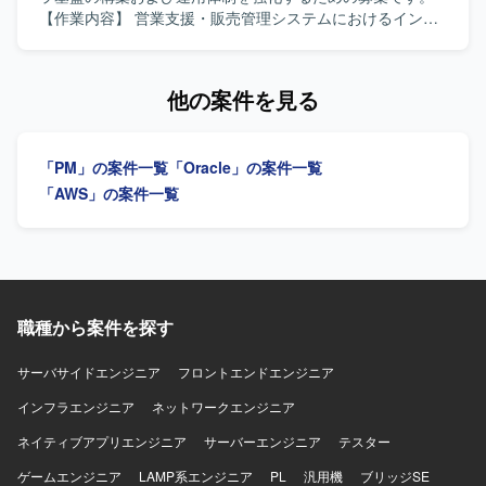
度化をリードしていただける方を求めています。 【ポジシ
【作業内容】 営業支援・販売管理システムにおけるインフ
ョンの魅力】 製薬業向けのデータ分析基盤において、従来
ラ構築および運用支援をご担当いただきます。AWS・
型データウェアハウスとモダンデータスタックを組み合わ
AliCloud・Azure上でのサーバー運用、アプリケーションお
せた先進的なデータプラットフォーム構築に関わることが
よびJP1ジョブのデプロイ、GrafanaやCloudWatchを用いた
他の案件を見る
でき、データエンジニアとしての専門性を高めていただけ
監視運用、Webシステム開発環境の構築・保守運用、SQL
ます。 【開発環境】 AWS、Snowflake、Databricks、
Serverの保守運用などを行っていただきます。 【求める人
DBT、Fivetran、Oracle、Python、PL/SQLなどを用いたデ
物像】 主体的に課題解決へ取り組める方、自ら考え行動し
「PM」の案件一覧
「Oracle」の案件一覧
ータプラットフォーム環境です。
つつ周囲と連携しながら業務を推進できる方、新しい技術
に積極的にチャレンジできる方を求めています。 【ポジシ
「AWS」の案件一覧
ョンの魅力】 複数のクラウドプラットフォーム上でのサー
バー運用や監視運用、デプロイ業務を通じて、インフラ構
築から運用まで一貫した経験を積むことができる環境で
す。大規模なシステム基盤の運用ノウハウやIaCなどの最新
技術に触れながらスキルアップを図ることができます。
【開発環境】 AWS、AliCloud、Azure、Windows Server、
職種から案件を探す
Microsoft SQL Server、JP1、Grafana、CloudWatch、Git、
Terraform、Ansible、PowerShell、GitHub Actionsなどの環
サーバサイドエンジニア
フロントエンドエンジニア
境で業務を行います。
インフラエンジニア
ネットワークエンジニア
ネイティブアプリエンジニア
サーバーエンジニア
テスター
ゲームエンジニア
LAMP系エンジニア
PL
汎用機
ブリッジSE