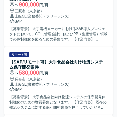
ース環境の整備、バックアップ処理の設計・設定を担当し
900,000
〜
円/月
て頂きます。加えて、システム全体の観点で移行計画およ
三鷹市（東京都）
び手順書の整理を行い、機能試験・障害試験・性能試験の
上級SE
(業務委託・フリーランス)
計画立案と実施、ならびに本番環境への移行作業まで一連
SAP
の工程をご担当頂きます。 【求める人物像】 インフラ全体
を俯瞰しながら、自ら課題を整理し設計や手順に落とし込
【募集背景】 大手電機メーカーにおけるSAP導入プロジェ
める方を求めております。不足しているスキルについて
クトにおいて、CO（管理会計）およびPP（生産管理）領域
も、指導を受けながら主体的にキャッチアップし、着実に
での体制強化を図るための募集です。 【作業内容】
業務を遂行して頂ける方にマッチしたポジションです。関
CO（管理会計）およびPP（生産管理）領域における
連部門やベンダーとのコミュニケーションを円滑に行い、
S/4HANA導入プロジェクトで、外部設計以降の各工程をご
協調性を持ってプロジェクトを推進して頂ける方を歓迎い
担当いただきます。具体的には、標準機能およびアドオン
リモート可
たします。 【ポジションの魅力】 ストレージ更改からサー
機能に関する要件整理や外部設計、エラー発生時の原因分
【SAP/リモート可】大手食品会社向け物流システ
バ、ミドルウェア、データベースまでを含む大規模なイン
析と修正方針の検討、ABAPアドオンのデバッグ結果を踏ま
ム保守開発案件
フラ更改プロジェクトに参画して頂けます。設計変更から
えた不具合判定などを行っていただきます。また、管理会
580,000
〜
円/月
試験、移行実施まで一通りの工程を経験できるため、イン
計および生産管理に関する業務フロー理解をもとに、関連
調布市（東京都）
フラエンジニアとしてのスキルセットを広く深く強化して
トランザクションの確認や業務部門との認識合わせなども
上級SE
(業務委託・フリーランス)
頂ける環境です。将来的なリーダーや上流工程へのステッ
行っていただきます。 【求める人物像】 自身のタスクに責
SAP
プアップを目指す方にも、実務を通じて経験を積める案件
任感を持ち、主体的に業務を遂行できる方を求めていま
となっております。 【開発環境】 Linuxベースのサーバ環
す。関係者とのコミュニケーションを円滑に行いながら、
【募集背景】 大手食品会社向け物流システムの保守開発体
境上で、ストレージおよびクラスタミドルウェア、Oracle
課題に対して前向きに取り組んでいただける方を歓迎いた
制強化のための増員募集となります。 【作業内容】 既存の
データベースを組み合わせたインフラ基盤を扱って頂きま
します。 【ポジションの魅力】 大手電機メーカー向けの大
物流システムに対する保守開発業務を担当していただきま
す。バックアップ環境や各種試験環境も含め、複数のサー
規模SAP導入案件に参画いただくことで、S/4HANA環境に
す。設計からテストまでの一連の工程に参画し、外部シス