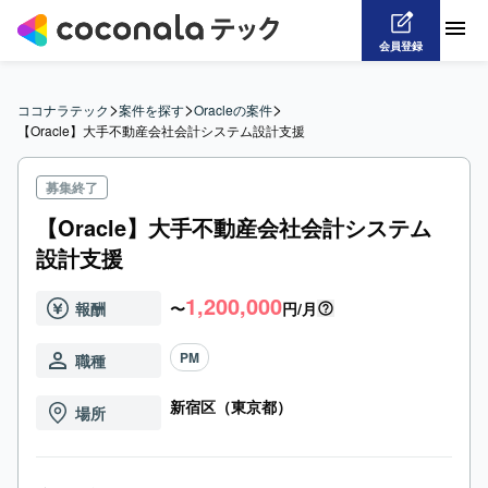
会員登録
>
>
>
ココナラテック
案件を探す
Oracleの案件
【Oracle】大手不動産会社会計システム設計支援
募集終了
【Oracle】大手不動産会社会計システム
設計支援
1,200,000
報酬
〜
円/月
PM
職種
新宿区（東京都）
場所