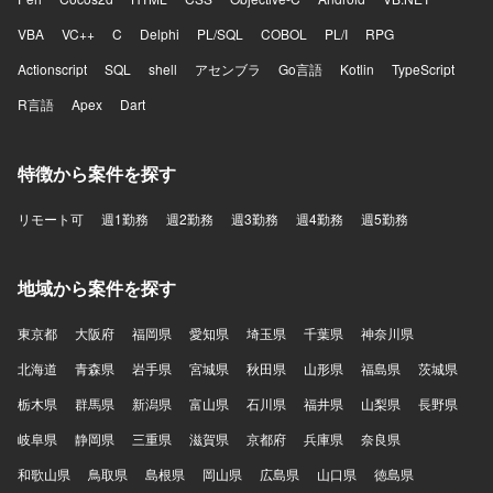
VBA
VC++
C
Delphi
PL/SQL
COBOL
PL/I
RPG
Actionscript
SQL
shell
アセンブラ
Go言語
Kotlin
TypeScript
R言語
Apex
Dart
特徴から案件を探す
リモート可
週1勤務
週2勤務
週3勤務
週4勤務
週5勤務
地域から案件を探す
東京都
大阪府
福岡県
愛知県
埼玉県
千葉県
神奈川県
北海道
青森県
岩手県
宮城県
秋田県
山形県
福島県
茨城県
栃木県
群馬県
新潟県
富山県
石川県
福井県
山梨県
長野県
岐阜県
静岡県
三重県
滋賀県
京都府
兵庫県
奈良県
和歌山県
鳥取県
島根県
岡山県
広島県
山口県
徳島県