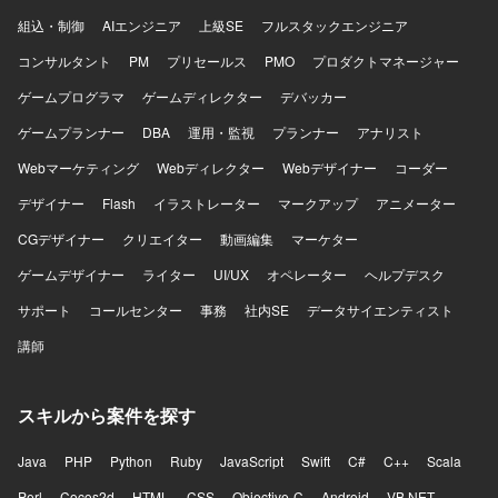
組込・制御
AIエンジニア
上級SE
フルスタックエンジニア
コンサルタント
PM
プリセールス
PMO
プロダクトマネージャー
ゲームプログラマ
ゲームディレクター
デバッカー
ゲームプランナー
DBA
運用・監視
プランナー
アナリスト
Webマーケティング
Webディレクター
Webデザイナー
コーダー
デザイナー
Flash
イラストレーター
マークアップ
アニメーター
CGデザイナー
クリエイター
動画編集
マーケター
ゲームデザイナー
ライター
UI/UX
オペレーター
ヘルプデスク
サポート
コールセンター
事務
社内SE
データサイエンティスト
講師
スキルから案件を探す
Java
PHP
Python
Ruby
JavaScript
Swift
C#
C++
Scala
Perl
Cocos2d
HTML
CSS
Objective-C
Android
VB.NET