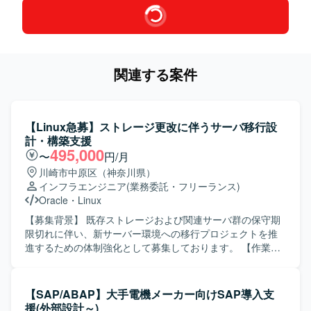
関連する案件
【Linux急募】ストレージ更改に伴うサーバ移行設
計・構築支援
495,000
〜
円/月
川崎市中原区（神奈川県）
インフラエンジニア
(業務委託・フリーランス)
Oracle
・
Linux
【募集背景】 既存ストレージおよび関連サーバ群の保守期
限切れに伴い、新サーバー環境への移行プロジェクトを推
進するための体制強化として募集しております。 【作業内
容】 ストレージ本体切替に伴うインフラ全体への影響整理
および設計変更を実施して頂きます。ラック実装や電源接
続などの物理作業を含むサーバ基盤の構築、サーバミドル
【SAP/ABAP】大手電機メーカー向けSAP導入支
ウェア（クラスタ構成など）の設計変更、Oracleデータベ
援(外部設計～)