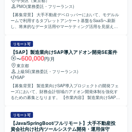
中央区（東京都）
双方を理解し、エンドユーザーの多様な要望に対して冷静
PMO
(業務委託・フリーランス)
かつ柔軟に対応できる方を求めております。関係者とのコ
ミュニケーションを通じて合意形成を図り、プロジェクト
【募集背景】 大手不動産デベロッパーにおいて、モデルル
を前向きに推進できる方にご活躍いただきたいと考えてお
ームで利用するタブレットアンケート基盤をSaaSへ刷新
ります。 【ポジションの魅力】 大手メーカーの重要プロジ
し、将来的なデータ活用やマーケティング活用を見据えた
ェクト立ち上げフェーズから参画でき、会計領域における
システム導入を進めるためのプロジェクトになります。
SAP導入の上流工程を主導的に経験していただけます。管
【作業内容】 発注サイドDX部門の立場で、アンケート基盤
理会計の専門性を活かしつつ、エンドとの要件調整や若手
導入プロジェクトの要件定義リードおよび導入推進を行っ
リモート可
メンバーのマネジメントなど、上流マネジメントスキルも
ていただきます。 具体的には、顧客および業務部門との要
【SAP】製造業向けSAP導入アドオン開発SE案件
磨くことができる環境です。 【開発環境】 SAP FI/CO を中
件整理、SaaSベンダーとの調整・コントロール、システム
600,000
〜
円/月
心とした会計領域のSAP環境を前提としたプロジェクトと
開発における課題管理・変更管理、各種資料作成などを担
東京都
なります。
当していただきます。 【求める人物像】 関係者と円滑にコ
上級SE
(業務委託・フリーランス)
ミュニケーションを取りながら、発注サイドの立場で主体
SAP
的にプロジェクトをリードしていただける方を求めていま
す。 【ポジションの魅力】 大手不動産デベロッパーのDX推
【募集背景】 製造業向けSAP導入プロジェクトの開発フェ
進に直接関わり、アンケートデータの活用やマーケティン
ーズにおいて、財務会計領域のアドオン開発体制を強化す
グ高度化を見据えた基盤構築に上流から携わることができ
るための募集となります。 【作業内容】 製造業向けSAP導
ます。SaaS導入や顧客接点システムに関する経験を広げる
入プロジェクトにおける財務会計領域のアドオン開発をご
ことができる環境です。 【開発環境】 アンケート基盤
担当いただきます。コンサルタントとコミュニケーション
SaaSおよび関連する顧客接点システム群を対象としたシス
をとりながら要件を整理し、基本設計書の作成やロジック
リモート可
テム導入プロジェクトとなります。
設計を行っていただきます。また、結合テストフェーズで
【Java/SpringBoot/フルリモート】大手不動産投
発生する障害の調査・原因分析・修正対応や、仕様変更に
資会社向け社内ツールシステム開発・運用保守