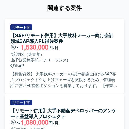
関連する案件
リモート可
【SAP/リモート併用】大手飲料メーカー向け会計
領域SAP導入PL補佐案件
1,530,000
〜
円/月
港区（東京都）
PL
(業務委託・フリーランス)
SAP
【募集背景】 大手飲料メーカーの会計領域におけるSAP導
入プロジェクト立ち上げフェーズを支援するため、管理会
計に強いPL補佐ポジションを募集しております。 【作業内
容】 大手飲料メーカー向け会計領域のSAP導入プロジェク
トにおいて、要件定義前の立ち上げフェーズから参画して
いただきます。財務会計寄りの元請PLを管理会計の知見で
リモート可
補完しつつ、エンドユーザーの要件調整・取りまとめを行
【リモート併用】大手不動産デベロッパーのアンケ
い、要望を受け止めながら最適解を提案していただきま
ート基盤導入プロジェクト
す。また、元請SIer側の若手メンバーのマネジメントもご担
1,080,000
〜
円/月
当いただきます。 【求める人物像】 管理会計と財務会計の