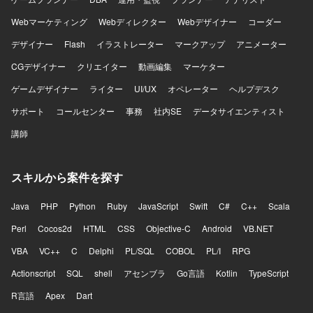
Webマーケティング
Webディレクター
Webデザイナー
コーダー
デザイナー
Flash
イラストレーター
マークアップ
アニメーター
CGデザイナー
クリエイター
動画編集
マーケター
ゲームデザイナー
ライター
UI/UX
オペレーター
ヘルプデスク
サポート
コールセンター
事務
社内SE
データサイエンティスト
講師
スキルから案件を探す
Java
PHP
Python
Ruby
JavaScript
Swift
C#
C++
Scala
Perl
Cocos2d
HTML
CSS
Objective-C
Android
VB.NET
VBA
VC++
C
Delphi
PL/SQL
COBOL
PL/I
RPG
Actionscript
SQL
shell
アセンブラ
Go言語
Kotlin
TypeScript
R言語
Apex
Dart