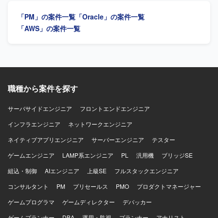
まで幅広い経験を積むことができます。 【開発環境】
し、自走して主体的にプロジェクトを推進できる方を求め
「PM」の案件一覧
「Oracle」の案件一覧
Java、SpringBoot、SQLを用いたWebシステムの開発環境
ております。関係者と円滑にコミュニケーションを取りな
となります。一部でPythonを利用したシステムも存在して
がら、状況に応じて柔軟に判断・対応いただける方が望ま
「AWS」の案件一覧
おり、スキルに応じて担当いただく可能性があります。
しいです。 【ポジションの魅力】 大手自動車会社のシステ
ム移行という大規模かつ重要度の高いプロジェクトに携わ
ることができます。PMとして裁量を持ってプロジェクトを
リードでき、これまでのマネジメント経験を存分に活かし
ていただける環境です。 【開発環境】 詳細な開発環境につ
いては、プロジェクト内の既存体制やシステムに準拠した
職種から案件を探す
環境となります。
サーバサイドエンジニア
フロントエンドエンジニア
インフラエンジニア
ネットワークエンジニア
ネイティブアプリエンジニア
サーバーエンジニア
テスター
ゲームエンジニア
LAMP系エンジニア
PL
汎用機
ブリッジSE
組込・制御
AIエンジニア
上級SE
フルスタックエンジニア
コンサルタント
PM
プリセールス
PMO
プロダクトマネージャー
ゲームプログラマ
ゲームディレクター
デバッカー
ゲームプランナー
DBA
運用・監視
プランナー
アナリスト