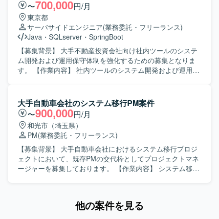
伴う設計書修正および改修対応も実施していただきます。
700,000
〜
円/月
【求める人物像】 財務会計領域の業務知識と開発経験を活
東京都
かし、自ら要件を深掘りしながら主体的に設計を進められ
サーバサイドエンジニア
(業務委託・フリーランス)
る方を求めています。コンサルタントや周囲のメンバーと
Java
・
SQLserver
・
SpringBoot
積極的にコミュニケーションを取り、状況に応じて柔軟に
動ける協調性の高い方が望ましいです。 【ポジションの魅
【募集背景】 大手不動産投資会社向け社内ツールのシステ
力】 製造業向けの大規模SAP導入プロジェクトに参画する
ム開発および運用保守体制を強化するための募集となりま
ことで、財務会計領域のアドオン開発経験を集中的に積む
す。 【作業内容】 社内ツールのシステム開発および運用保
ことができます。コンサルタントと近い立ち位置で要件整
守をご担当いただきます。具体的には、不具合修正や要
理から関与できるため、上流工程スキルや設計力の強化に
望・課題に対する改善開発、システムのリソースおよびパ
つながります。 【開発環境】 SAP環境上でのアドオン開発
フォーマンス監視、異常発生時の対応、バージョンアップ
大手自動車会社のシステム移行PM案件
プロジェクトとなります。
対応などを行っていただきます。また、関連システムのデ
900,000
〜
円/月
ータ移行対応にも携わっていただきます。リーダーのサポ
和光市（埼玉県）
ートポジションとして、状況に応じて主体的に動いていた
PM
(業務委託・フリーランス)
だきます。 【求める人物像】 基本設計以降の工程を自走し
て遂行できる方を求めております。チームメンバーやリー
【募集背景】 大手自動車会社におけるシステム移行プロジ
ダーと連携しながらも、自ら課題を発見し主体的に対応で
ェクトにおいて、既存PMの交代枠としてプロジェクトマネ
きる方、コミュニケーションを取りながら柔軟に業務を進
ージャーを募集しております。 【作業内容】 システム移行
められる方にマッチするポジションです。 【ポジションの
プロジェクトにおいて、PMとしての一切の業務をご担当い
魅力】 大手企業向けシステムの開発から運用保守まで一貫
ただきます。プロジェクト計画の策定、関係者との調整、
して関わることができ、改善開発やバージョンアップ対応
進捗および課題管理、品質管理など、円滑なシステム移行
他の案件を見る
を通じて継続的なスキルアップが可能です。少人数チーム
の完遂に向けたマネジメント業務を遂行していただきま
のため、リーダーのサポートをしながら設計・開発・運用
す。 【求める人物像】 大規模システム移行の経験を活か