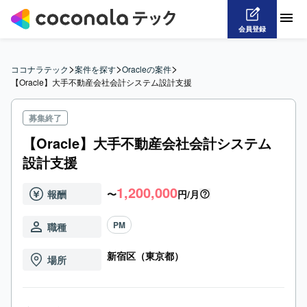
会員登録
>
>
>
ココナラテック
案件を探す
Oracleの案件
【Oracle】大手不動産会社会計システム設計支援
募集終了
【Oracle】大手不動産会社会計システム
設計支援
1,200,000
報酬
〜
円/月
PM
職種
新宿区（東京都）
場所