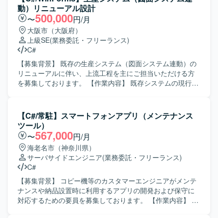
ASP.netが利用されております。
修や不具合対応に加え、業務要望に基づく機能追加なども
動）リニューアル設計
行っていただきます。 【求める人物像】 システムの現状を
500,000
〜
円/月
理解しながら、関係者と円滑にコミュニケーションを取
大阪市（大阪府）
り、自発的に改善提案や課題解決に取り組んでいただける
上級SE
(業務委託・フリーランス)
方を求めております。既存システムの保守・改善業務に対
C#
して粘り強く取り組める方にマッチする環境です。 【ポジ
ションの魅力】 基幹となる販売管理システムに長期的に関
【募集背景】 既存の生産システム（図面システム連動）の
わることで、業務知識と技術スキルの両面を深めていただ
リニューアルに伴い、上流工程を主にご担当いただける方
けます。要件確認からリリースまで一貫して携わることが
を募集しております。 【作業内容】 既存システムの現行調
できるため、上流から下流までの経験を積むことができま
査を行い、機能洗い出しやGUIのゼロベース再構築を実施し
す。 【開発環境】 C#（.NET）、VB.NETなどのオープン系
ていただきます。モック画面の設計および開発を行い、現
言語を用いた販売管理システムの開発・保守環境となりま
行システム（C#／WinForms）の調査分析を通じて基本設
【C#/常駐】スマートフォンアプリ（メンテナンス
す。
計、詳細設計、モック画面開発までをご担当いただきま
ツール）
す。設計完了後は製造フェーズへ移行する想定です。 【求
567,000
〜
円/月
める人物像】 PGとしての実装よりも上流工程の経験を得意
海老名市（神奈川県）
とし、顧客折衝を含むコミュニケーションを円滑に行って
サーバサイドエンジニア
(業務委託・フリーランス)
いただける方を求めております。 【ポジションの魅力】 現
C#
行システムの分析からGUIのゼロベース再構築まで一連の上
流工程に携わることができ、設計フェーズ完了後は製造フ
【募集背景】 コピー機等のカスタマーエンジニアがメンテ
ェーズにも関わることで、上流から下流まで一貫した経験
ナンスや納品設置時に利用するアプリの開発および保守に
を積むことができます。 【開発環境】 C#／WinFormsを用
対応するための要員を募集しております。 【作業内容】 コ
いたシステムの現行解析およびモック画面開発を行いま
ピー機等のカスタマーエンジニアがメンテナンスや納品設