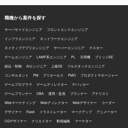
ラウド版プロダクトの技術的な方向性をリードしながら、
モダンな技術スタックを用いた開発に携わっていただけま
す。業務アプリケーション領域におけるクラウドサービス
職種から案件を探す
の設計・推進経験を積むことができるポジションです。
【開発環境】 バックエンド：C#／.NET、フロントエンド：
サーバサイドエンジニア
フロントエンドエンジニア
TypeScript(React)、クラウド：Azure 等の環境で開発を行
インフラエンジニア
っております。
ネットワークエンジニア
ネイティブアプリエンジニア
サーバーエンジニア
テスター
ゲームエンジニア
LAMP系エンジニア
PL
汎用機
ブリッジSE
組込・制御
AIエンジニア
上級SE
フルスタックエンジニア
コンサルタント
PM
プリセールス
PMO
プロダクトマネージャー
ゲームプログラマ
ゲームディレクター
デバッカー
ゲームプランナー
DBA
運用・監視
プランナー
アナリスト
Webマーケティング
Webディレクター
Webデザイナー
コーダー
デザイナー
Flash
イラストレーター
マークアップ
アニメーター
CGデザイナー
クリエイター
動画編集
マーケター