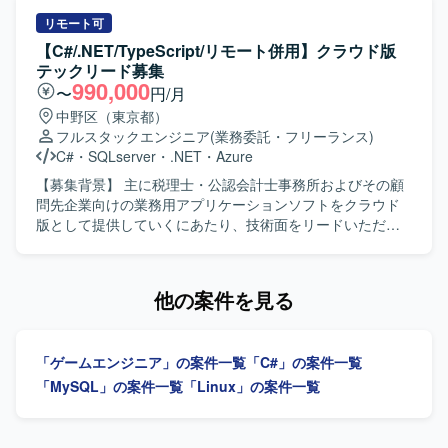
す。
置時に利用するスマートフォンアプリの開発および保守に
携わって頂きます。市場で発生した問題の再現、ログを用
リモート可
いた原因解析、ソフトウェアの修正などを行って頂きま
【C#/.NET/TypeScript/リモート併用】クラウド版
す。 【求める人物像】 ユーザーの業務を理解しながら主体
テックリード募集
的に問題解決に取り組んで頂ける方を求めております。顧
990,000
〜
円/月
客とのコミュニケーションを取りながら、柔軟に調整や改
中野区（東京都）
善提案を行って頂ける方が望ましいです。 【ポジションの
フルスタックエンジニア
(業務委託・フリーランス)
魅力】 現場で利用されるメンテナンスツールの開発および
C#
・
SQLserver
・
.NET
・
Azure
保守を通じて、業務効率化や品質向上に直接貢献して頂け
ます。市場からのフィードバックをもとにした改善サイク
【募集背景】 主に税理士・公認会計士事務所およびその顧
ルに継続的に携わることで、保守開発の経験を幅広く積ん
問先企業向けの業務用アプリケーションソフトをクラウド
で頂けます。 【開発環境】 C#を用いたスマートフォンアプ
版として提供していくにあたり、技術面をリードいただけ
リ開発環境での保守開発を行って頂きます。.NET MAUIや
るテックリード人材を募集しております。 【作業内容】 税
Xamarinなどの関連技術を用いた開発を行う可能性がござい
理士・公認会計士事務所およびその顧問先企業向けの業務
ます。
用クラウドアプリケーションの開発において、バックエン
他の案件を見る
ドを中心とした設計・実装の技術リードを行っていただき
ます。アーキテクチャ設計や設計方針の決定、コードレビ
ューや品質向上に向けた取り組みなどを推進していただき
「ゲームエンジニア」の案件一覧
「C#」の案件一覧
ます。 【求める人物像】 設計方針を自ら定めて周囲に共有
しながら、レビューや技術選定を通じて開発チームをリー
「MySQL」の案件一覧
「Linux」の案件一覧
ドしていただける方を求めております。若手メンバーの育
成や、技術的な判断を言語化してわかりやすく伝えること
ができる方ですと望ましいです。 【ポジションの魅力】 ク