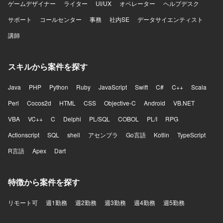
ゲームデザイナー
ライター
UI/UX
オペレーター
ヘルプデスク
サポート
コールセンター
事務
社内SE
データサイエンティスト
講師
スキルから案件を探す
Java
PHP
Python
Ruby
JavaScript
Swift
C#
C++
Scala
Perl
Cocos2d
HTML
CSS
Objective-C
Android
VB.NET
VBA
VC++
C
Delphi
PL/SQL
COBOL
PL/I
RPG
Actionscript
SQL
shell
アセンブラ
Go言語
Kotlin
TypeScript
R言語
Apex
Dart
特徴から案件を探す
リモート可
週1勤務
週2勤務
週3勤務
週4勤務
週5勤務