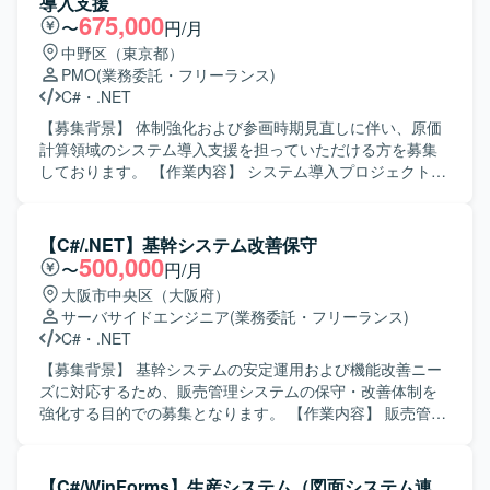
導入支援
675,000
〜
円/月
中野区（東京都）
PMO
(業務委託・フリーランス)
C#
・
.NET
【募集背景】 体制強化および参画時期見直しに伴い、原価
計算領域のシステム導入支援を担っていただける方を募集
しております。 【作業内容】 システム導入プロジェクトに
おいて、原価計算領域の詳細設計工程から参画していただ
きます。 会計および生産管理に関連する原価計算領域にお
ける業務支援を中心に対応していただきます。 プロジェク
【C#/.NET】基幹システム改善保守
トリーダーの補佐として、設計内容の整理や関係者との調
500,000
〜
円/月
整などを行っていただきます。 【求める人物像】 会計や生
大阪市中央区（大阪府）
産管理の業務を理解しながら、システム導入に主体的に関
サーバサイドエンジニア
(業務委託・フリーランス)
わっていただける方を求めております。 リーダー補佐とし
C#
・
.NET
て周囲とコミュニケーションを取りつつ、責任感を持って
業務を推進いただける方を歓迎いたします。 【ポジション
【募集背景】 基幹システムの安定運用および機能改善ニー
の魅力】 管理会計・原価計算領域に特化した業務知識を活
ズに対応するため、販売管理システムの保守・改善体制を
かしつつ、システム導入プロジェクトの上流工程に関わる
強化する目的での募集となります。 【作業内容】 販売管理
ことができます。 リーダー補佐ポジションとして、マネジ
システムの保守対応および機能改善対応をご担当いただき
メント寄りの経験を積みながら業務支援スキルを高めてい
ます。具体的には、要件確認から設計、開発、テスト、リ
ただけます。 【開発環境】 開発言語としてC#.net、
リースまで一連の工程をお任せいたします。既存機能の改
【C#/WinForms】生産システム（図面システム連