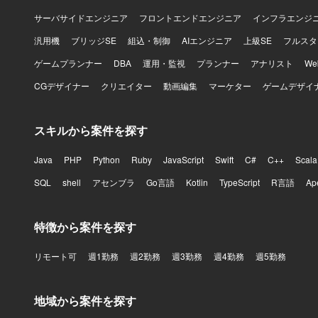
サーバサイドエンジニア
フロントエンドエンジニア
インフラエンジ
汎用機
ブリッジSE
組込・制御
AIエンジニア
上級SE
フルスタ
ゲームプランナー
DBA
運用・監視
プランナー
アナリスト
W
CGデザイナー
クリエイター
動画編集
マーケター
ゲームデザイ
スキルから案件を探す
Java
PHP
Python
Ruby
JavaScript
Swift
C#
C++
Scala
SQL
shell
アセンブラ
Go言語
Kotlin
TypeScript
R言語
Ap
特徴から案件を探す
リモート可
週1勤務
週2勤務
週3勤務
週4勤務
週5勤務
地域から案件を探す