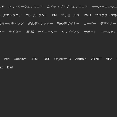
ニア
ネットワークエンジニア
ネイティブアプリエンジニア
サーバーエンジニ
ックエンジニア
コンサルタント
PM
プリセールス
PMO
プロダクトマネ
ebマーケティング
Webディレクター
Webデザイナー
コーダー
デザイナー
ナー
ライター
UI/UX
オペレーター
ヘルプデスク
サポート
コールセン
Perl
Cocos2d
HTML
CSS
Objective-C
Android
VB.NET
VBA
ex
Dart