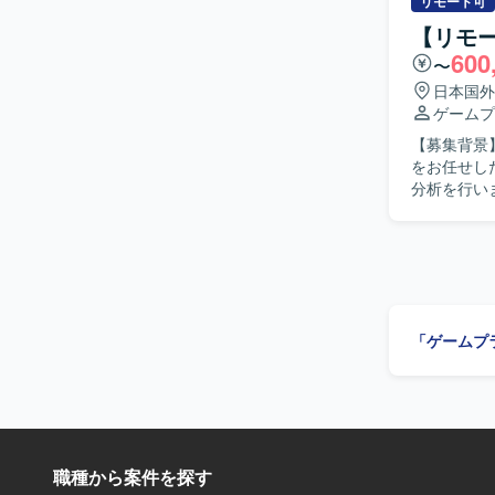
解しながら
リモート可
発、インフ
ュニケーシ
【リモ
ながら、企画
目指していただける方です。 【ポジシ
600
語はJava
〜
やバトル部
用し、バージ
ム運営全体
日本国外
デザインやキャラ設
ゲームプ
ム開発環境
【募集背景
て業務を行
をお任せしたい背景がございます
分析を行い
結果に基づ
込み資料を
アントとの
【求める人
関係者と円
課題を特定し、改善
「ゲームプ
ルゲームの
主体的に関
リードプランナ
ュアルゲー
う環境で業
職種から案件を探す