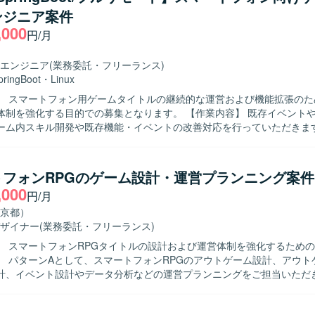
環境で職能にこだわらず幅広い業務に携わることにやりがいを感じてい
ンジニア案件
IPや有力IPによる大規模ゲーム開発から
,000
ゲーム開発まで、多様なプロジェクトに企画初期段階から運用・海外展
円/月
ることができます。IPの価値最大化を目指したものづくりを経験でき、
と高度な運用ノウハウを生かした長期的なヒットタイトル創出に携わる
エンジニア
(業務委託・フリーランス)
的に価値創出を行うカルチャーの中で、大きな裁量を持って挑戦できる
pringBoot
・
Linux
】 ゲーム開発に最適な機材を含む環境が整備されており、ご希望に応じ
】 スマートフォン用ゲームタイトルの継続的な運営および機能拡張のた
参加、R&D等の技術投資が行われます。快適なオフィス環境やリラクゼ
化する目的での募集となります。 【作業内容】 既存イベントや機能の運用
も備えた開発環境となっております。
ーム内スキル開発や既存機能・イベントの改善対応を行っていただきま
要望を受けてゲーム内の各イベントやキャンペーンページ等の改修対応
検出されたバグの調査・修正や、ユーザーからの問い合わせがあった箇
担当していただきます。 非定常業務としては、ゲーム内新機能や新イベ
トフォンRPGのゲーム設計・運営プランニング案件
ただきます。開発環境の改善として、デバッグツールの新機能の開発や
,000
円/月
装および既存機能の改修を行います。さらに、ゲーム内イベントや販売
ツールの作成や、新規開発におけるデータ投入ツールの作成も担当して
京都）
ラの保守・運用管理として、セキュリティ脆弱性への対応および対策の
ザイナー
(業務委託・フリーランス)
アの定期アップデートおよびパッチ適用、サーバー負荷に応じたリソー
】 スマートフォンRPGタイトルの設計および運営体制を強化するため
行っていただきます。 【求める人物像】 コミュニケーションを取りな
】 パターンAとして、スマートフォンRPGのアウトゲーム設計、アウト
思考でのものづくりができる方を求めています。既存の枠組みを壊して
計、イベント設計やデータ分析などの運営プランニングをご担当いただ
っていく気概がある方を歓迎いたします。推進力や積極性があり、受け
して、スマートフォンRPGのバトル設計、バトルのレベルデザイン設計
工数と効果のバランスを取れる方にマッチするポジションです。 【ポジションの
担当いただきます。 【求める人物像】 ゲームの世界観や企画意図を理
営中のスマートフォン用ゲームタイトルに深く関わりながら、機能改善か