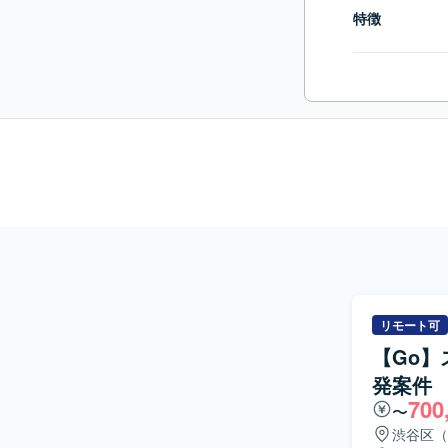
特徴
リモート可
【Go
発案件
700
〜
渋谷区（