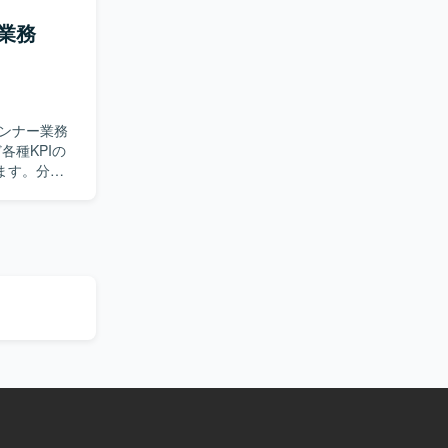
者とのコミ
クトに感じ
験の向上を
業務
arDBを使
じて、ゲー
するレベル
盤を利用し
ンナー業務
ます。分析
よび着地見
す。クライ
だきます。
。社内外の
数値を基に
のプロセスに
レクターや
資料作成を行