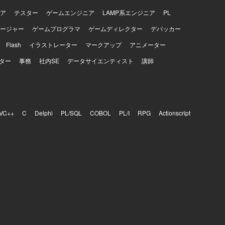
ア
テスター
ゲームエンジニア
LAMP系エンジニア
PL
ージャー
ゲームプログラマ
ゲームディレクター
デバッカー
Flash
イラストレーター
マークアップ
アニメーター
ター
事務
社内SE
データサイエンティスト
講師
VC++
C
Delphi
PL/SQL
COBOL
PL/I
RPG
Actionscript