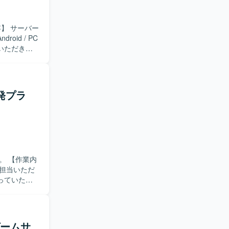
id / PC
いただきま
種対応など
ながら、チ
発プラ
のバックエ
に関わるこ
【開発
 Go を採
ールも活用しなが
業内
担当いただ
っていただ
含めた他プ
に課題を発
を楽しみ、
ゲームサ