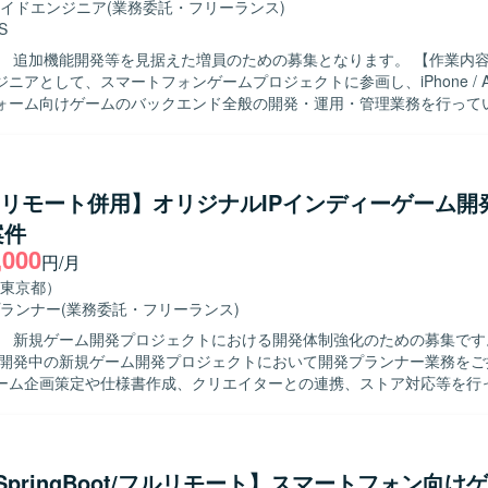
イドエンジニア
(業務委託・フリーランス)
S
追加機能開発等を見据えた増員のための募集となります。 【作業内容】 サーバー
ニアとして、スマートフォンゲームプロジェクトに参画し、iPhone / Andro
ォーム向けゲームのバックエンド全般の開発・運用・管理業務を行って
イトルのバックエンド領域において、機能追加や改善対応、運用上の各
像】 新しい技術やツールに積極的に触れ、自発的にキ
プしていく姿勢をお持ちの方を求めています。また、他職種とも連携し
育てていく意識をお持ちの方が望ましいです。 【ポジションの魅力】 超大型
ty/リモート併用】オリジナルIPインディーゲーム開
プロジェクトにおいて、マルチプラットフォーム展開・3Dゲームタイトル
案件
携わることができます。高トラフィックなゲームサービスの開発・運用
,000
ーラビリティや信頼性を意識した設計・実装の経験を積むことができます。 
円/月
フラとして AWS / GCP などのパブリッククラウドを利用し、開発言語は
東京都）
Claude Code、Codex、GitHub Copilot、Cursor などのAI系ツ
ランナー
(業務委託・フリーランス)
めていきます。
 新規ゲーム開発プロジェクトにおける開発体制強化のための募集です。 【作
で開発中の新規ゲーム開発プロジェクトにおいて開発プランナー業務をご
ーム企画策定や仕様書作成、クリエイターとの連携、ストア対応等を行
規模なチームでの開発となり、将来的に他セクションや新規タイトルを
の異動や、マネジメントへのミッション変更なども可能です。 【求める人物像】
ゲームやアドベンチャーゲームへの強い興味や知見をお持ちで、主体的
ながら業務を推進いただける方を求めています。チームでのものづくり
a/SpringBoot/フルリモート】スマートフォン向け