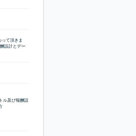
わって頂きま
酬設計とデー
バトル及び報酬設
方