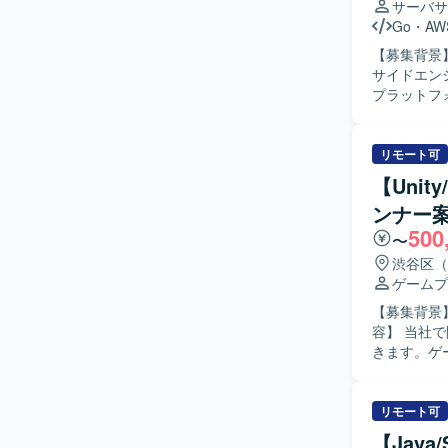
サーバサ
Go
・
AW
【募集背景】 
サイドエンジ
プラットフ
す。新規タ
を担当していただきます。 【求める人物
ャッチアッ
リモート可
ームでサービスを
【Uni
IPの新規
ンナー
ンド開発に
500
とで、スケ
〜
環境】 イン
渋谷区（
用しています。
ゲームプ
ら開発を進
【募集背景】
容】 当社
きます。ゲ
きます。小
ロジェクトへ
インディー
リモート可
見し解決し
【Jav