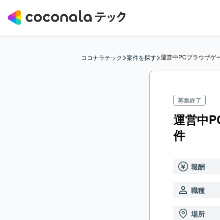
>
>
運営中PCブラウザゲ
ココナラテック
案件を探す
募集終了
運営中
件
報酬
職種
場所