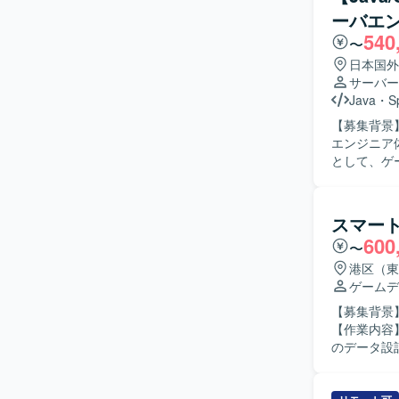
少数精鋭な
ーバエ
を歓迎いたします。 【ポジションの魅力】 オリジナル
540
インディー
〜
通貫で関わ
日本国外
の開発体制
サーバー
ます。自律
Java
・
S
【開発環境
【募集背景
材や勉強会
エンジニア体制を強
ペースなど
として、ゲ
企画部門の
す。QAで
査・修正も
スマー
を行ってい
600
〜
の新機能実
データ集計
港区（東
す。インフ
ゲームデ
ミドルウェ
【募集背景
びインスタンス最適化も
【作業内容
がらユーザ
のデータ設
良い形に持
ターンBと
ならない方、
などのバランス調整をご
魅力】 運