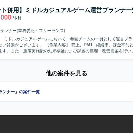
、自ら主体的に提案や設計を進めていただける方を求めています。関係
ラ運用まで幅広い領域を担当できる環境です。ユーザーの反応をダイレ
ョンを大切にしながら、データ分析やバランス調整を通じてユーザー体
ート併用】ミドルカジュアルゲーム運営プランナー
部門とも連携してサービスの価値向上に貢献していただけます。 【開発環境】 言
ョンの魅力】 スマートフォンRPGにおけるアウトゲーム
,000
、フレームワークはSpring Boot 3を利用しております。データベースはPol
円/月
分の中核設計に関わることができ、イベント設計やデータ分析などを通
ョン管理にはGitLab、監視にはZabbixを利用しております。
への影響度の高い業務に携わることができます。プレイヤー体験に直結
計にも深く関与していただけます。 【開発環境】 スマートフォン向けゲー
ランナー
(業務委託・フリーランス)
において、アウトゲームおよびバトル設計に必要な各種ツールや分析基
】 ミドルカジュアルゲームにおいて、参画チームの一員として運営プラ
っていただきます。
。 【作業内容】 売上、DAU、継続率、課金率など各種KPIの
ます。また、施策実施後の効果検証および課題の整理・改善提案を行い
く運営施策や改善案の企画立案を担当します。週次・月次の売上予測お
作成します。クライアント向けレポートおよび提案資料の作成を行いま
折衝、要件整理・調整を行い、一連の運営業務を主体的に推進していた
他の案件を見る
物像】 クライアントの要望を整理し提案・説明できる方を求めています
滑にコミュニケーションをとれる方を歓迎いたします。能動的に動き、
案を立案できる方を求めています。 【ポジションの魅力】 ミドルカジュア
ランナー」の案件一覧
運営において、KPI分析から施策立案、クライアントへの提案まで一連
わることができます。データドリブンな運営に携わりながら、運営ディ
ーとしてのキャリア形成にもつなげていただけます。 【開発環境】 ミドルカジ
ムの運営プロジェクトにおいて、各種KPIデータを活用した分析および
務を進めていただきます。