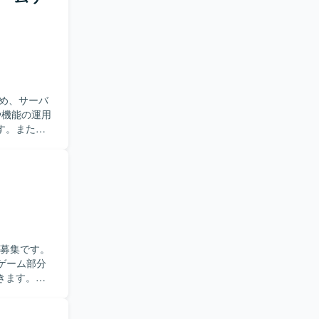
ただける方
開まで一気
国内最大級
ことができ
環境です。
て必要な機
め、サーバ
ーションス
す。また、
を行いま
所に対する調
ントの開発
管理ツール
物に関する
いただきま
実施、OS・
ス調整およ
の募集です。
ゲーム部分
でも、より
きます。パ
身の姿勢に
、キャラ設計
ら新機能開