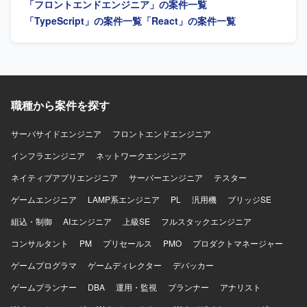
「フロントエンドエンジニア」の案件一覧
した開発経験を積むことができます。 【開発環境】 バック
エンドはJava（Springboot）、フロントエンドは
「TypeScript」の案件一覧
「React」の案件一覧
TypeScript（React）、インフラはAWS、データベースは
PostgreSQLを使用します。
職種から案件を探す
サーバサイドエンジニア
フロントエンドエンジニア
インフラエンジニア
ネットワークエンジニア
ネイティブアプリエンジニア
サーバーエンジニア
テスター
ゲームエンジニア
LAMP系エンジニア
PL
汎用機
ブリッジSE
組込・制御
AIエンジニア
上級SE
フルスタックエンジニア
コンサルタント
PM
プリセールス
PMO
プロダクトマネージャー
ゲームプログラマ
ゲームディレクター
デバッカー
ゲームプランナー
DBA
運用・監視
プランナー
アナリスト