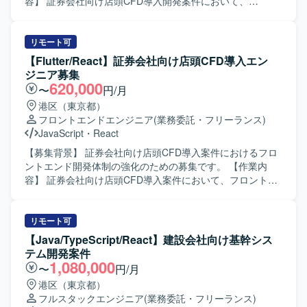
す。CordovaとAWSを活用したフロントエンド開発経験を
容】 証券会社向け店頭CFD導入開発案件において、
深められる環境です。 【開発環境】 Cordovaを用いたフロ
Cordovaを用いたフロントエンド開発を担当していただきま
ントエンド開発環境で、GitHubによるソースコード管理を
す。基本設計からテストまでの工程を一貫して対応してい
行っております。インフラにはAWSを利用した構成となっ
ただきます。 【求める人物像】 チームで円滑にコミュニケ
リモート可
ております。
ーションをとりながら問題解決ができる方を求めておりま
【Flutter/React】証券会社向け店頭CFD導入エン
す。前向きでキャッチアップや技術向上に積極的な方です
ジニア募集
と望ましいです。 【ポジションの魅力】 金融業界向けの案
620,000
〜
円/月
件に携わることで、証券取引に関する知見やFintech領域で
港区（東京都）
の経験を積むことができます。基本設計からテストまで一
フロントエンドエンジニア
(業務委託・フリーランス)
貫した工程を担当することで、上流から下流まで幅広い開
JavaScript
・
React
発スキルを身に付けていただけます。 【開発環境】
Cordova, GitHub, AWS
【募集背景】 証券会社向け店頭CFD導入案件におけるフロ
ントエンド開発体制の強化のための募集です。 【作業内
容】 証券会社向け店頭CFD導入案件において、フロントエ
ンド開発をご担当いただきます。FlutterおよびReactを用い
た画面実装を中心に、チームメンバーと連携しながら要件
に基づく機能開発や改修を行っていただきます。 【求める
リモート可
人物像】 システム開発経験が豊富で、Flutterでの開発経験
【Java/TypeScript/React】建設会社向け基幹シス
を活かして主体的に手を動かしていただける方を求めてお
テム開発案件
ります。Gitを用いたチーム開発フローに慣れており、コミ
1,080,000
〜
円/月
ュニケーションを取りながら課題解決に取り組める方が望
港区（東京都）
ましいです。金融ドメインへの学習意欲が高い方も歓迎い
フルスタックエンジニア
(業務委託・フリーランス)
たします。 【ポジションの魅力】 金融業界向けの証券シス