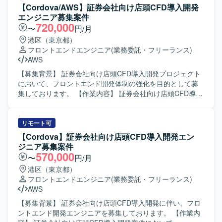
【Cordova/AWS】証券会社向け店頭CFD導入開発
エンジニア募集案件
720,000
〜
円/月
港区（東京都）
フロントエンドエンジニア
(業務委託・フリーランス)
AWS
【募集背景】 証券会社向け店頭CFD導入開発プロジェクト
において、フロントエンド開発体制の強化を目的として募
集しております。 【作業内容】 証券会社向け店頭CFD導入
開発案件にて、Cordovaを用いたフロントエンド開発をご担
当いただきます。基本設計からテストまで一連の工程を対
応いただきます。GitHubを用いたソースコード管理や、
リモート可
AWS環境と連携した開発作業も行っていただきます。 【求
【Cordova】証券会社向け店頭CFD導入開発エン
める人物像】 チームで円滑にコミュニケーションを取りな
ジニア募集案件
がら問題解決に取り組める方を求めております。前向きに
570,000
〜
円/月
キャッチアップや技術向上に積極的な方を歓迎いたしま
港区（東京都）
す。証券取引や金融ドメインへの関心が高く、自ら学ぶ姿
フロントエンドエンジニア
(業務委託・フリーランス)
勢をお持ちの方ですとよりご活躍いただけます。 【ポジシ
AWS
ョンの魅力】 金融業界向けの店頭CFDという専門性の高い
領域での開発に携わることができ、パスキー認証などの認
【募集背景】 証券会社向け店頭CFD導入開発に伴い、フロ
証技術やテックリード的な役割にもチャレンジいただけま
ントエンド開発エンジニアを募集しております。 【作業内