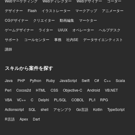
Webマーケティング
Webディレクター
Webデザイナー
コーダー
デザイナー
Flash
イラストレーター
マークアップ
アニメーター
CGデザイナー
クリエイター
動画編集
マーケター
ゲームデザイナー
ライター
UI/UX
オペレーター
ヘルプデスク
サポート
コールセンター
事務
社内SE
データサイエンティスト
講師
スキルから案件を探す
Java
PHP
Python
Ruby
JavaScript
Swift
C#
C++
Scala
Perl
Cocos2d
HTML
CSS
Objective-C
Android
VB.NET
VBA
VC++
C
Delphi
PL/SQL
COBOL
PL/I
RPG
Actionscript
SQL
shell
アセンブラ
Go言語
Kotlin
TypeScript
R言語
Apex
Dart