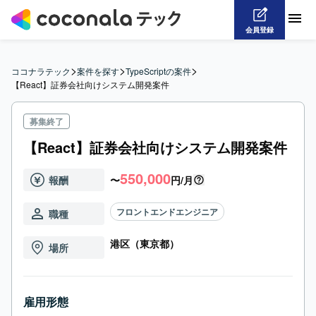
会員登録
>
>
>
ココナラテック
案件を探す
TypeScriptの案件
【React】証券会社向けシステム開発案件
募集終了
【React】証券会社向けシステム開発案件
550,000
報酬
〜
円/月
フロントエンドエンジニア
職種
港区（東京都）
場所
雇用形態