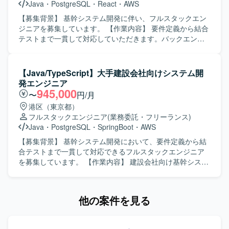
Java
・
PostgreSQL
・
React
・
AWS
テムに携わることで、FXやCFD、株取引といった専門的な
ドメイン知識を習得しながら、FlutterやReactを用いたフロ
【募集背景】 基幹システム開発に伴い、フルスタックエン
ントエンド開発スキルを高めていただけます。リードエン
ジニアを募集しています。 【作業内容】 要件定義から結合
ジニアやCI/CD構築など、上流や技術的リードにチャレンジ
テストまで一貫して対応していただきます。バックエンド
できる環境です。 【開発環境】 Flutter、React、Git を用い
およびフロントエンドの開発をご担当いただきます。 【求
たソースコード管理およびブランチ運用、コードレビュー
める人物像】 前向きにキャッチアップや技術向上に取り組
を取り入れたチーム開発環境です。CI/CD環境を構築・活用
める方を求めています。 【ポジションの魅力】 要件定義か
【Java/TypeScript】大手建設会社向けシステム開
しながら継続的なデリバリーを行っております。
ら結合テストまで、システム開発の一連の工程に携わるこ
発エンジニア
とができます。 【開発環境】 バックエンドは
945,000
〜
円/月
Java（SpringBoot）、フロントエンドは
港区（東京都）
TypeScript（React）、インフラはAWS、データベースは
フルスタックエンジニア
(業務委託・フリーランス)
PostgreSQLを使用します。
Java
・
PostgreSQL
・
SpringBoot
・
AWS
【募集背景】 基幹システム開発において、要件定義から結
合テストまで一貫して対応できるフルスタックエンジニア
を募集しています。 【作業内容】 建設会社向け基幹システ
ム開発において、要件定義から結合テストまでをご担当い
ただきます。バックエンドおよびフロントエンドの開発に
幅広く対応いただきます。 【求める人物像】 前向きにキャ
他の案件を見る
ッチアップや技術向上に取り組める方を求めています。
【ポジションの魅力】 バックエンドからフロントエンドま
で幅広い領域に携わり、要件定義から結合テストまで一貫