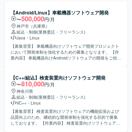
【Android/Linux】車載機器ソフトウェア開発
500,000
〜
円/月
神戸市（兵庫県）
組込・制御
(業務委託・フリーランス)
Java
・
Linux
【募集背景】 車載機器向けソフトウェア開発プロジェクト
において開発体制を強化するための募集となります。 【作
業内容】 車載機器向けAndroidソフトウェアの開発をご担当
いただきます。Linux環境上での開発を行い、shellスクリプ
トや各種コマンドを用いた開発・検証を実施いたします。
JavaおよびC言語を用いた機能実装や改修、動作確認、不具
【C++/組込】検査装置向けソフトウェア開発
合解析などを行っていただきます。 【求める人物像】 車載
810,000
〜
円/月
機器分野の技術習得に前向きに取り組んでいただける方を
神奈川県
求めております。チームメンバーと円滑にコミュニケーシ
組込・制御
(業務委託・フリーランス)
ョンを取りながら、自発的に課題解決に取り組める方が望
VC++
・
Linux
ましいです。 【ポジションの魅力】 車載機器向けの
Android開発に携わることで、組込分野とモバイル技術の両
【募集背景】 検査装置向けソフトウェアの機能拡張および
面でスキルを高めていただけます。Linux環境での開発経験
品質向上のため、継続的な開発体制を強化する目的で募集
を積むことで、今後のキャリアの幅を広げていただけるポ
しております。 【作業内容】 検査装置向けソフトウェアの
ジションです。 【開発環境】 Androidプラットフォーム上
基本設計から実装、テストまで一連の工程をご担当いただ