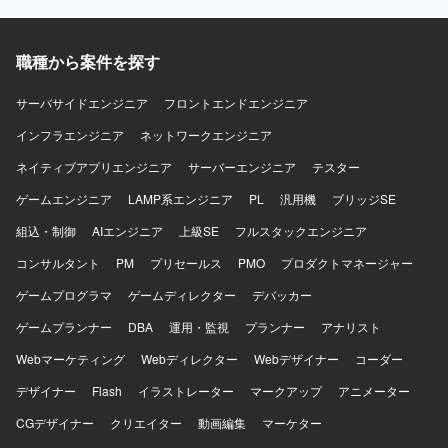
ジェクトにおいて、C++からC#へのマイグレーション後の
再設計や新規機能開発に携わることができます。アーキテ
クチャ再設計に注力できる環境であり、C#の知識や開発経
職種から案件を探す
験を活かしながら組込み開発のような領域にも関わること
ができます。 【開発環境】 C++で作られていたターミナル
サーバサイドエンジニア
フロントエンドエンジニア
アプリをC#へ置き換えた環境で、C#を使った組込み開発の
インフラエンジニア
ようなイメージのシステムを対象として開発していただき
ネットワークエンジニア
ます。
ネイティブアプリエンジニア
サーバーエンジニア
テスター
ゲームエンジニア
LAMP系エンジニア
PL
汎用機
ブリッジSE
組込・制御
AIエンジニア
上級SE
フルスタックエンジニア
コンサルタント
PM
プリセールス
PMO
プロダクトマネージャー
ゲームプログラマ
ゲームディレクター
デバッカー
ゲームプランナー
DBA
運用・監視
プランナー
アナリスト
Webマーケティング
Webディレクター
Webデザイナー
コーダー
デザイナー
Flash
イラストレーター
マークアップ
アニメーター
CGデザイナー
クリエイター
動画編集
マーケター