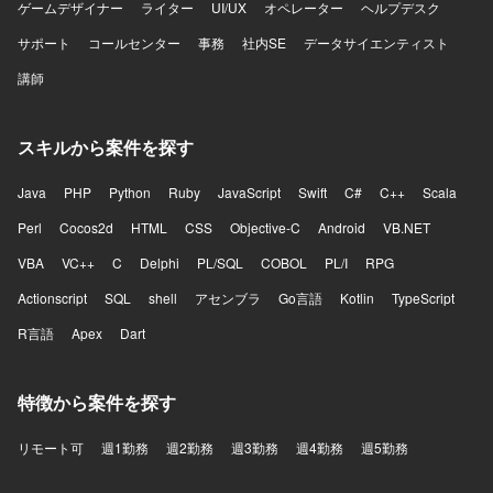
ゲームデザイナー
ライター
UI/UX
オペレーター
ヘルプデスク
サポート
コールセンター
事務
社内SE
データサイエンティスト
講師
スキルから案件を探す
Java
PHP
Python
Ruby
JavaScript
Swift
C#
C++
Scala
Perl
Cocos2d
HTML
CSS
Objective-C
Android
VB.NET
VBA
VC++
C
Delphi
PL/SQL
COBOL
PL/I
RPG
Actionscript
SQL
shell
アセンブラ
Go言語
Kotlin
TypeScript
R言語
Apex
Dart
特徴から案件を探す
リモート可
週1勤務
週2勤務
週3勤務
週4勤務
週5勤務