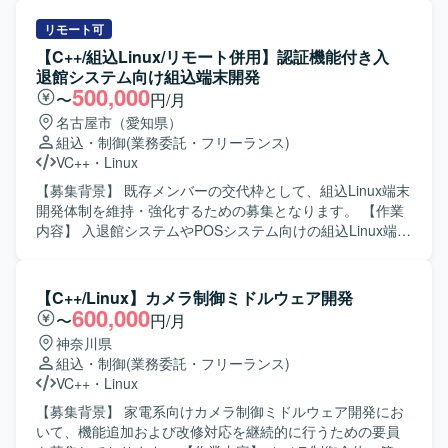
での開発となり、Linux環境にてJavaおよびC言語を用いた
きます。組込ソフトウェアとしてデバイスやメモリ、カメ
開発を行います。shellスクリプトや各種Linuxコマンドを用
ラなどハードウェアとの連携や制御を行う機能の開発を進
リモート可
いた開発・検証環境が整備されています。
めていただきます。 【求める人物像】 主体的に課題を発見
【C++/組込Linux/リモート併用】認証機能付き入
し行動できる方、周囲と円滑にコミュニケーションを取り
退館システム向け組込端末開発
ながら開発を進められる方を求めております。 【ポジショ
500,000
〜
円/月
ンの魅力】 検査装置という専門性の高い領域で、組込開発
名古屋市（愛知県）
スキルやマルチスレッドプログラミング、画像処理関連の
組込・制御
(業務委託・フリーランス)
技術などを実務を通じて習得・強化していただけます。上
VC++
・
Linux
流工程から一貫して関わることで、ソフトウェア全体の構
造理解も深めていただけます。 【開発環境】 C++および
【募集背景】 既存メンバーの交代枠として、組込Linux端末
Visual Studioを用いた組込ソフトウェア開発環境での作業と
開発体制を維持・強化するための募集となります。 【作業
なります。Linux環境での開発やテスト環境構築、Qtや画像
内容】 入退館システムやPOSシステム向けの組込Linux端末
処理ライブラリなどを利用するケースもございます。
において、カード認証・顔認証などの認証機能を中心とし
た機能開発を担当していただきます。基本設計からテス
ト・評価まで一連の工程を実施していただきます。 【求め
【C++/Linux】カメラ制御ミドルウェア開発
る人物像】 組込開発における基本設計からテストまでを主
600,000
〜
円/月
体的に担える方を求めています。認証機能など新しい技術
神奈川県
要素にも前向きに取り組み、周囲と協調しながら開発を進
組込・制御
(業務委託・フリーランス)
めていただける方が望ましいです。 【ポジションの魅力】
VC++
・
Linux
入退館やPOSなど実利用シーンに近い組込端末の開発に携
わることができ、認証技術や組込Linuxに関する知見を深め
【募集背景】 家電系向けカメラ制御ミドルウェア開発にお
ることができます。基本設計から評価まで幅広い工程に関
いて、機能追加および改修対応を継続的に行うための要員