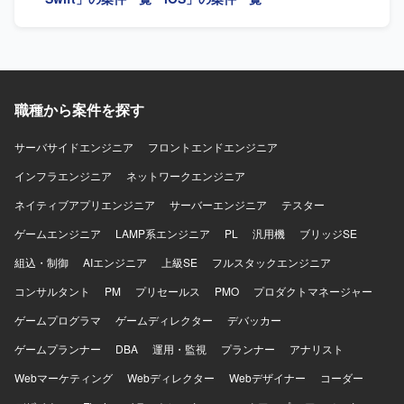
めます。インフラにはGoogle Cloudを用い、gRPCや
ションの魅力】 プロダクト拡大フェーズにおいて、アーキ
Protocol Buffersによる通信、BitriseやGitHub Actions、
テクチャ刷新や技術選定を主導し、AIツールも活用しなが
Cloud Buildを用いたCI/CDを構築しています。Terraformに
ら開発効率化に携われます。 【開発環境】 Swift、Kotlin、
よる構成管理、CrashlyticsやCloud Monitoringなどのモニタ
Go、GCP、GitHub Actions、Cloud Build、Terraform、
リング基盤、BigQueryやLooker Studioによる分析基盤、
BigQuery、Looker Studio、Claude、Codex、Cursor、
AutifyによるQA自動化、ClaudeやGitHub CopilotなどのAIツ
Gemini、GitHub Copilotを使用します。開発手法はアジャイ
職種から案件を探す
ール群、GitHub・Slack・Notion・Figmaを組み合わせたモ
ルです。
ダンな開発環境で、アジャイル開発を実践しています。
サーバサイドエンジニア
フロントエンドエンジニア
インフラエンジニア
ネットワークエンジニア
ネイティブアプリエンジニア
サーバーエンジニア
テスター
ゲームエンジニア
LAMP系エンジニア
PL
汎用機
ブリッジSE
組込・制御
AIエンジニア
上級SE
フルスタックエンジニア
コンサルタント
PM
プリセールス
PMO
プロダクトマネージャー
ゲームプログラマ
ゲームディレクター
デバッカー
ゲームプランナー
DBA
運用・監視
プランナー
アナリスト
Webマーケティング
Webディレクター
Webデザイナー
コーダー