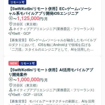
後続工程まで広く関わっていただけます。業務系モバイル
装、テストまで一連の工程をご担当いただきます。また、
リモート可
アプリや位置情報・写真登録などの機能を通じて、現場業
開発に関連する各種ドキュメントの作成も実施いただきま
【Swift/Kotlin/リモート併用】EC×ゲーム×ソーシ
務の効率化や安全性向上に貢献できる点が魅力です。今
す。 【求める人物像】 モバイルアプリ開発において主体的
ャル系モバイルアプリ開発iOSエンジニア
後、AI開発支援ツールを活用した開発手法の検討にも関与
に設計から実装、テストまで対応できる方を求めておりま
1,125,000
〜
円/月
いただける可能性があります。 【開発環境】
す。関係者とコミュニケーションを取りながら、品質とユ
渋谷区（東京都）
iOS（iPhone）向けアプリケーション開発環境を想定してお
ーザビリティを意識した開発ができる方を歓迎いたしま
ネイティブアプリエンジニア
(業務委託・フリーランス)
り、Swiftを用いた開発を行います。バックエンドではJava
す。 【ポジションの魅力】 金融系ネットバンキングサービ
Swift
・
GCP
／Spring Boot、フロントエンドではReact等の技術スタッ
スの開発に関わることで、大規模なユーザーを持つサービ
クと連携する想定です。また、AI開発支援ツールの活用を
スのモバイルアプリ開発経験を積むことができます。
【募集背景】 EC×ゲーム×ソーシャルが融合したモバイルプ
検討している環境です。
iOS/Androidいずれかの専門性を活かしつつ、金融ドメイン
ロダクトにおいて、iOSを軸にAndroidまで領域を広げる
の知見も深めていただけます。 【開発環境】 iOS/Android
「二刀流」スタイルのエンジニアとして、AIを活用した開
向けモバイルアプリ開発環境（Objective-C、Swiftを用いた
発体制をさらに強化していくための募集です。 【作業内
開発が想定されます）。
容】 職能混合チーム（PdM・デザイナー・エンジニア・
QA）に加わり、仕様検討からリリース・効果分析まで一貫
NEW
リモート可
してご担当いただきます。Swiftを用いたiOSアプリの設計・
【Swift/Kotlin/リモート併用】AI活用モバイルアプ
開発・保守・運用を中心に、SwiftUIによるUI実装やアーキ
リ開発案件
テクチャ設計を含めた実装・運用全般を担っていただきま
1,000,000
〜
円/月
す。あわせて、Kotlinを用いたAndroidアプリ開発にも関与
渋谷区（東京都）
し、Jetpack ComposeによるUI実装など、iOS側の知見を活
ネイティブアプリエンジニア
(業務委託・フリーランス)
かした両OSでの開発を行っていただきます。Claudeなどの
Swift
・
GCP
・
UI/UX
AIツールを活用しながら実装計画の策定、コード生成、レ
ビューの効率化を進め、モバイルアーキテクチャの設計や
【募集背景】 モバイルアーキテクチャの刷新と、AIを活用