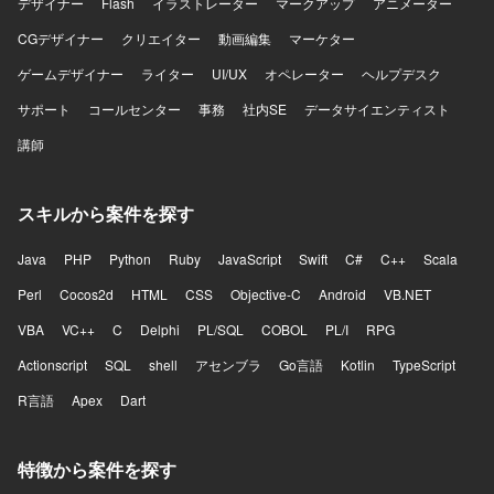
デザイナー
Flash
イラストレーター
マークアップ
アニメーター
CGデザイナー
クリエイター
動画編集
マーケター
ゲームデザイナー
ライター
UI/UX
オペレーター
ヘルプデスク
サポート
コールセンター
事務
社内SE
データサイエンティスト
講師
スキルから案件を探す
Java
PHP
Python
Ruby
JavaScript
Swift
C#
C++
Scala
Perl
Cocos2d
HTML
CSS
Objective-C
Android
VB.NET
VBA
VC++
C
Delphi
PL/SQL
COBOL
PL/I
RPG
Actionscript
SQL
shell
アセンブラ
Go言語
Kotlin
TypeScript
R言語
Apex
Dart
特徴から案件を探す