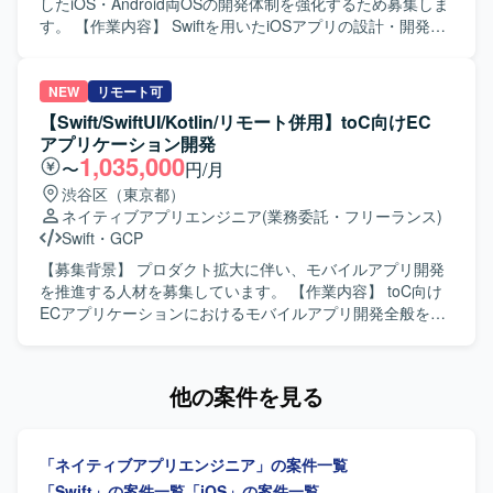
ドメイン分離による開発並列性向上に向けた刷新を推進し
したiOS・Android両OSの開発体制を強化するため募集しま
ていただきます。また、PdM・デザイナーと連携しつつ、
す。 【作業内容】 Swiftを用いたiOSアプリの設計・開発・
事業数値やKPIに基づいた機能開発、リリース後の効果分析
保守・運用を担当します。SwiftUIによるUI実装、Kotlinを用
までを通してプロダクト開発全般に関わっていただきま
いたAndroidアプリ開発、AIツールを活用した実装計画・コ
す。 【求める人物像】 プロダクトのミッションやバリュー
ード生成・レビューの効率化を行います。要件定義からリ
NEW
リモート可
に共感し、EC体験の可能性に興味をお持ちの方を求めてい
リース、効果分析まで一貫して担当し、モバイルアーキテ
【Swift/SwiftUI/Kotlin/リモート併用】toC向けEC
ます。変化の大きい環境の中でも挑戦を楽しみ、ソフトウ
クチャの設計・刷新も推進します。 【求める人物像】 プロ
アプリケーション開発
ェアを軸に大きなチャレンジをしたいと考えている方にマ
ダクトの価値向上に向けて、オーナーシップを持ち挑戦を
1,035,000
〜
円/月
ッチします。事業や顧客に近い距離で数値やユーザーの声
続けられる方を求めています。変化の速い環境で、チーム
渋谷区（東京都）
を捉えながら、主体的に開発をリードしていける方を歓迎
と連携しながら成果創出に取り組める方に適したポジショ
ネイティブアプリエンジニア
(業務委託・フリーランス)
します。 【ポジションの魅力】 少数精鋭のチームにおい
ンです。 【ポジションの魅力】 モバイルアーキテクチャの
Swift
・
GCP
て、自ら設計したモバイルアーキテクチャの上でプロダク
設計や技術選定に深く関与できます。AIを活用したiOS・
トが動く手触りを持ちながら開発できる環境です。AI活用
Android両OSの開発プロセスを構築し、複雑なEC・ゲー
【募集背景】 プロダクト拡大に伴い、モバイルアプリ開発
を前提としたiOS・Android両OSの「二刀流」開発プロセス
ム・ソーシャル領域における高難度な技術課題に取り組め
を推進する人材を募集しています。 【作業内容】 toC向け
を自ら設計し、AI時代のモバイル開発の在り方を実践しな
ます。 【開発環境】 Swift、Kotlin、Go、SwiftUI、Jetpack
ECアプリケーションにおけるモバイルアプリ開発全般をご
がら探求していくことができます。EC×ゲーム×ソーシャル
Compose、Google Cloud、gRPC、Protocol Buffers、
支援いただきます。iOSおよびAndroidアプリの実装から運
が組み合わさった複雑なドメインで、高度な状態管理やパ
Bitrise、GitHub Actions、Terraform、BigQuery、Figmaな
用、アーキテクチャ刷新の主導、技術選定・設計判断を担
フォーマンス最適化に取り組むことで、エンジニアとして
どを使用します。
当していただきます。AIツールを活用した実装計画策定、
他の案件を見る
の技術力を大きく高めていただけます。 【開発環境】
コード生成、レビュー効率化にも取り組んでいただきま
Swift、Kotlin、Goを用いた開発を行い、UIフレームワーク
す。PdM・デザイナーと連携し、事業数値・KPIに基づいて
としてSwiftUIやJetpack Composeを採用しています。
開発を推進していただきます。 【求める人物像】 複雑性の
Android Architecture ComponentsやMVVMなどのアーキテ
「ネイティブアプリエンジニア」の案件一覧
高いアプリケーション開発に主体的に取り組み、関係者と
クチャを活用し、XcodeおよびAndroid Studio上で開発を進
連携しながら開発を推進できる方を求めています。 【ポジ
「Swift」の案件一覧
「iOS」の案件一覧