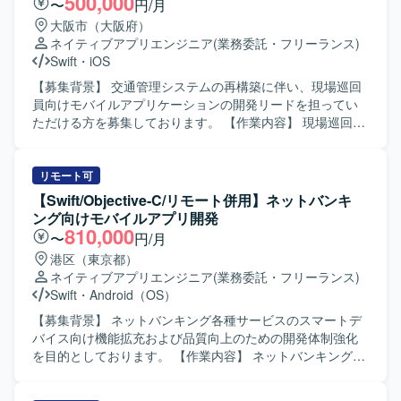
500,000
〜
円/月
大阪市（大阪府）
ネイティブアプリエンジニア
(業務委託・フリーランス)
Swift
・
iOS
【募集背景】 交通管理システムの再構築に伴い、現場巡回
員向けモバイルアプリケーションの開発リードを担ってい
ただける方を募集しております。 【作業内容】 現場巡回員
向けiPhoneアプリ開発支援をご担当いただきます。iOSアプ
リ開発における基本設計やSwiftを用いた開発、設計方針・
開発方針の整理、仕様調整や技術課題の整理、レビュー対
リモート可
応などを実施していただきます。また、開発メンバーへの
【Swift/Objective-C/リモート併用】ネットバンキ
技術的なリードを行い、後続の詳細設計、製造、テスト工
ング向けモバイルアプリ開発
程まで一貫して対応していただきます。アプリでは点検情
810,000
〜
円/月
報登録、交通状況入力、写真登録、現場報告などの機能を
港区（東京都）
想定しております。 【求める人物像】 モバイルアプリ開発
ネイティブアプリエンジニア
(業務委託・フリーランス)
において主体的に設計方針や開発方針を整理し、関係者と
Swift
・
Android（OS）
円滑にコミュニケーションを取りながら仕様調整や技術課
題整理を推進できる方を求めております。開発メンバーを
【募集背景】 ネットバンキング各種サービスのスマートデ
技術面からリードしつつ、品質や生産性の向上に意欲的に
バイス向け機能拡充および品質向上のための開発体制強化
取り組んでいただける方が望ましいです。 【ポジションの
を目的としております。 【作業内容】 ネットバンキング各
魅力】 交通インフラ領域の重要なシステム再構築プロジェ
種サービスについて、スマートデバイス（iOS/Android）向
クトにおいて、モバイル開発リーダーとして上流工程から
けアプリケーションの開発を行います。詳細設計から実