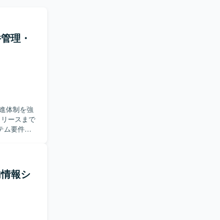
件管理・
進体制を強
テム要件定
けては、外
ストの管理
。 【求
進できる方
内情報シ
すい説明や
を高いレベ
クト推進の