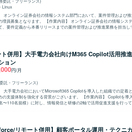
業務委託・フリーランス)
nuxおよびSQLを活用したシステムの要件定義および設計・開発経験を生
・
Linux
す。
】 オンライン証券会社の情報システム部門において、案件管理および推
す。 【作業内容】 オンライン証券会社の情報システム部門の社
て、要件定義から本番リリースまでの案件管理および推進業務を担当し
務要件のヒアリングを行い、システム要件定義書やプロジェクト計画書の
計からテストフェーズにかけては外部ベンダーへの委託案件に対し、進捗
などのベンダーコントロールを実施していただきます。 また、社内品質
行っていただきます。 【求める人物像】 関係者との円滑なコミュニケ
ト併用】大手電力会社向けM365 Copilot活用推
図りながら、主体的に案件を推進していただける方を求めております。 
ション
理業務に丁寧かつ責任感を持って取り組める方にマッチするポジションです
,000
魅力】 オンライン証券ビジネスにおけるシステム開発案件に上流工程か
円/月
義からリリースまで一連のプロジェクトマネジメントに携わることができ
クホルダーと連携しながら、ベンダーコントロールや品質管理の実務経
務委託・フリーランス)
境およびSQLを利用したシステム開発プロジェク
 大手電力会社においてMicrosoft365 Copilotを導入した組織での定
ていただきます。
制を強化する背景がございます。 【作業内容】 Copilotを導入した特定の
0名〜110名規模）に対し、情報発信と研修の2軸で活用促進支援を行っ
は、Teams上での定期的な情報発信を通じたCopilot利用促進、情報
進行管理、Copilotの活用術やTips、最新アップデート情報の検証・
ーションを生む活性化施策の立案などを実施していただきます。また、
まえたハンズオン研修の企画、研修内容のすり合わせと構成案の作成、
esforce/リモート併用】顧客ポータル運用・テクニ