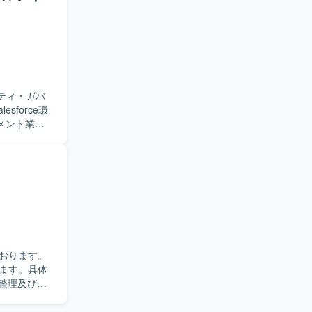
組み、組織
求めており
ンツを作成
です。ま
力のある方を
リティ・ガバ
画のスキルを高
ダイレクト
メント業務
拡大が見込
、ベストプ
ョンです。
ンバー育成
などのM365製
評価や安全
だける方を求め
とマネジメ
やガバナンスを
くメンバー
おります。
力です。
ます。具体
環境において、権
の整理及び優
ていただき
料作成、各