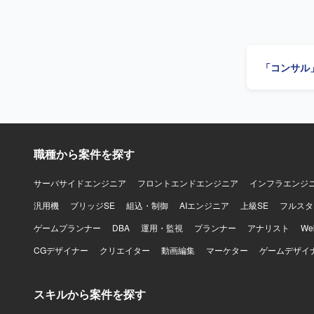
種会議の準
ていただき
テム導入に
る人物像】
「コンサル
【ポジション
ュリティア
境です。セ
な経験を積むことができます。 【
テンプレー
職種から案件を探す
サーバサイドエンジニア
フロントエンドエンジニア
インフラエンジ
汎用機
ブリッジSE
組込・制御
AIエンジニア
上級SE
フルスタ
ゲームプランナー
DBA
運用・監視
プランナー
アナリスト
W
CGデザイナー
クリエイター
動画編集
マーケター
ゲームデザイ
スキルから案件を探す