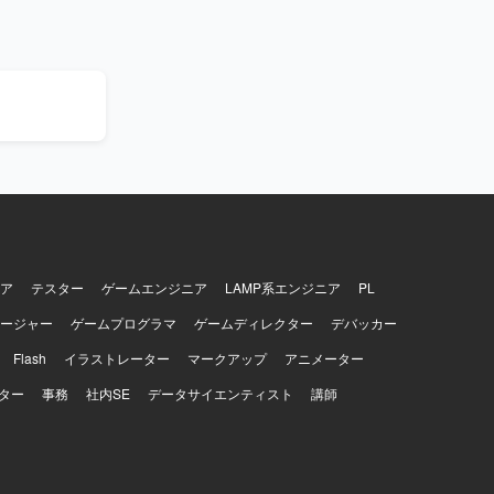
管理も行っ
リや、シス
【求め
おります。
活動や、セキ
ができる環
がら実践的
す。
ア
テスター
ゲームエンジニア
LAMP系エンジニア
PL
ージャー
ゲームプログラマ
ゲームディレクター
デバッカー
Flash
イラストレーター
マークアップ
アニメーター
ター
事務
社内SE
データサイエンティスト
講師