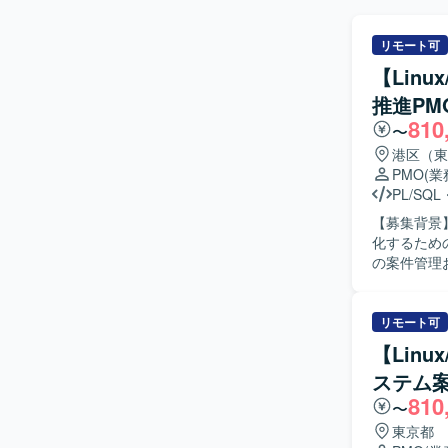
リモート可
【Lin
推進PM
810
〜
港区（東
PMO
(
PL/SQL
【募集背景
化するための社員代替
の案件管理
義書やプロ
部ベンダー
を行います
リモート可
める人物像
【Lin
を求めてお
ステム
調整ができる方が望ましいです。
810
テム案件を
〜
ルで身につ
東京都
中核に関わる経験を積むこ