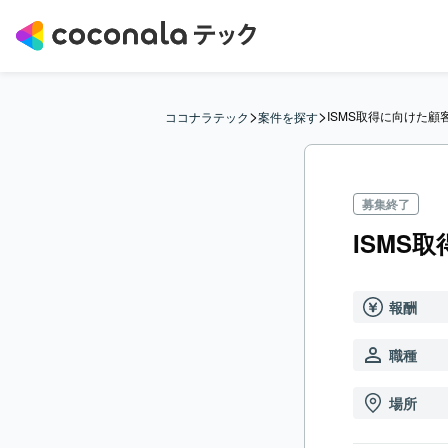
>
>
ISMS取得に向けた顧
ココナラテック
案件を探す
募集終了
ISMS
報酬
職種
場所