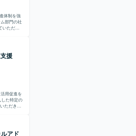
かしてご対応
進体制を強
ていただき
作成を行い
・課題・品
管理部門に
進支援
ドキュメン
。 【ポ
ら関与で
ます。 複
験を積むこ
着と活用促進を
ていただきま
発信スケジュ
調査、双方向
現場の業務
オンライン
カルアド