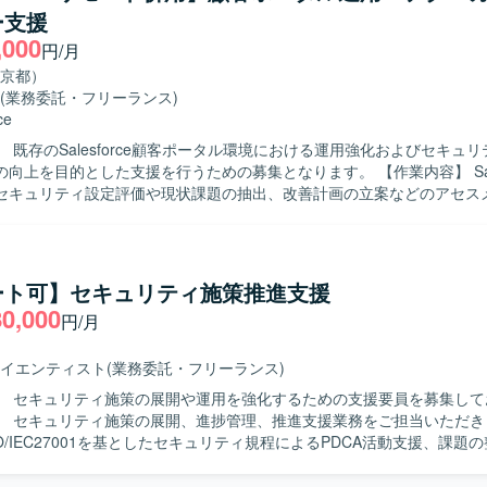
や講師・サポート対応も担当していただきます。元請け正社員とペアを
ー支援
ただきます。 【求める人物像】 Microsoft365 CopilotやM365製
,000
心を持ち、最新情報のキャッチアップや検証に前向きに取り組める方を
円/月
的な内容を分かりやすく整理し、ユーザー目線で情報発信や研修コンテ
京都）
コミュニケーションを通じて組織の活性化をリードできる方が望ましい
(業務委託・フリーランス)
して主体的に計画を立て、関係者と連携しながらタスクをやり切る自走
ce
進を現場に近い立場でリードでき、
 既存のSalesforce顧客ポータル環境における運用強化およびセキュ
oft365 Copilotの活用事例やナレッジを蓄積しながら、情報発信や研修企
を目的とした支援を行うための募集となります。 【作業内容】 Salesforce環
けます。ユーザーとの距離が近く、利用状況の変化やフィードバックを
セキュリティ設定評価や現状課題の抽出、改善計画の立案などのアセス
ら施策を改善できるため、成果や貢献度を実感しやすい環境です。今後
ただきます。また、先方運用チームへの技術支援やテクニカル相談対応
pilot活用支援領域で、PMとしてのキャリアや専門性を強化できるポジシ
の提供などの技術相談・伴走支援を実施していただきます。さらに、メ
Microsoft365 CopilotおよびTeams, Word, Excel, PowerPoint
ランスファーを通じたナレッジ共有を行い、システム運用面での妥当性
た環境で業務を行っていただきます。
ドバイスなどのガバナンス支援にも携わっていただきます。 【求める人物像】
ート可】セキュリティ施策推進支援
orceに関する豊富な知見をもち、自ら課題を抽出し改善提案まで推進いた
80,000
円/月
運用チームや関係者と円滑にコミュニケーションを取りながら、技術面
にリードいただける方が望ましいです。 【ポジションの魅力】 Service
よびExperience Cloudを中心とした大規模環境において、セキュリティ
イエンティスト
(業務委託・フリーランス)
程から運用支援まで一貫して関わることができます。技術支援だけでな
】 セキュリティ施策の展開や運用を強化するための支援要員を募集して
ルトランスファーを通じて組織全体のレベルアップに貢献できる点も魅
】 セキュリティ施策の展開、進捗管理、推進支援業務をご担当いただき
ervice CloudおよびExperience Cloudを中心としたSalesforce
O/IEC27001を基としたセキュリティ規程によるPDCA活動支援、課題
キュリティ設計などの運用・改善業務を行います。
、課題解決のためのサポート、規程や様式など必要ツールの作成を行っ
、顧客や関連組織からの問い合わせ対応、助言、支援、報告書などの資