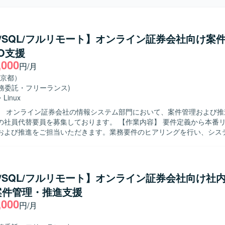
ux/SQL/フルリモート】オンライン証券会社向け案
O支援
,000
円/月
京都）
業務委託・フリーランス)
・
Linux
】 オンライン証券会社の情報システム部門において、案件管理および推
要員を募集しております。 【作業内容】 要件定義から本番リリースまで
および推進をご担当いただきます。業務要件のヒアリングを行い、シス
ジェクト計画書を作成していただきます。設計からテストフェーズにか
への委託に伴うベンダーコントロールを実施し、進捗・課題・品質・コ
。また、社内の品質管理部門に対して品質状況の報告を行っていただきます
】 関係者と円滑にコミュニケーションを取りながら、主体的に案件を推
ux/SQL/フルリモート】オンライン証券会社向け社
ります。状況変化に柔軟に対応しつつ、ドキュメントを用いた分かりや
案件管理・推進支援
 【ポジションの魅力】 オンライン証券ビジネスにおけるシス
,000
上流工程から一貫して担当することで、業務知識とシステム知識の双方
円/月
けることができます。ベンダーコントロールや品質報告など、プロジェ
とができます。 【開発環境】 Web系システムを対象とした環境にお