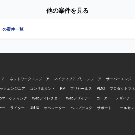
備（アジェンダ作成等）、ファシリテート、議事録作成、スケジュール
他の案件を見る
ます。さらに、セキュリティに関するアセスメント、運用、アドバイザ
関するセキュリティリスク評価、アドバイザリにも携わっていただきます。 
 ホスピタリティがあり、丁寧なコミュニケーションを取れる方を求めて
」の案件一覧
の魅力】 ISO/IEC27001に基づくセキュリティマネジメントのPDCA
セスメント、リスク評価など上流から運用まで幅広い領域に携わること
キュリティ施策推進の中核メンバーとして、顧客や関連組織と連携しな
開発環境】 セキュリティ施策推進に関する各種ツールや文書
トを活用しながら、セキュリティ規程に基づくPDCA活動を行う環境で
ニア
ネットワークエンジニア
ネイティブアプリエンジニア
サーバーエンジニ
ックエンジニア
コンサルタント
PM
プリセールス
PMO
プロダクトマネ
ebマーケティング
Webディレクター
Webデザイナー
コーダー
デザイナー
ナー
ライター
UI/UX
オペレーター
ヘルプデスク
サポート
コールセン