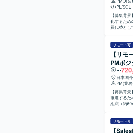
PMO
(
いて、Li
PL/SQL
いただきま
【募集背景
化するための増員募集となりま
員代替とし
ます。 業
ます。 設
質・コスト
リモート可
対して品質状況の報告を
【リモー
ーションを
PMポジ
ト作成や管
720
ジションの
〜
き、要件定
日本国外
数のステー
PM
(業
とができる環境です。 【開発環境】 Linux環
【募集背景】
トに参画し
推進するための支援体
組織（約6
す。具体的に
ールの策定と
コミュニケ
リモート可
ニーズを踏
【Sal