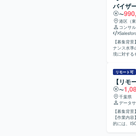
研修の運営
バイザ
のDX推進をバックアップしてい
990
品に強い関
〜
ます。専門
港区（東
できる方、
コンサル
た、PMと
Salesfor
歓迎いたします。 【ポジションの魅力】 大手企業のDX推
【募集背景】
Micros
ナンス水準の向上
めていただ
境に対する
に感じなが
を行ってい
まれるCo
ラクティス
【開発環境】 主に
やスキルト
リモート可
品を活用し
性に関するア
【リモ
Salesf
1,0
〜
ています。
ントの両面で主体的
千葉県
Cloudお
データサ
含む上流工
【募集背景
育成やスキ
【作業内容
【開発環境】 S
的には、IS
限管理やセ
先順位づけ
ます。また