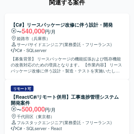
関連する案件
【C#】リースパッケージ改修に伴う設計・開発
540,000
〜
円/月
姫路市（兵庫県）
サーバサイドエンジニア
(業務委託・フリーランス)
C#
・
SQLserver
【募集背景】 リースパッケージの機能拡張および既存機能
の改善対応のための増員となります。 【作業内容】 リース
パッケージ改修に伴う設計・製造・テストを実施いたしま
す。 C# を用いたアプリケーション改修を行います。
SQLServer を用いたデータ処理・調査・改修を行います。
仕様調整や課題対応など、関係者とのコミュニケーション
リモート可
を伴う開発業務を担当していただきます。 【求める人物
【React/C#/リモート併用】工事進捗管理システム
像】 主体的に課題を発見し、能動的に行動できる方を求め
開発案件
ております。 関係者と円滑にコミュニケーションを取りな
500,000
〜
円/月
がら開発を進められる方を歓迎いたします。 【ポジション
千代田区（東京都）
の魅力】 業務パッケージの改修を通じて、アプリケーショ
フルスタックエンジニア
(業務委託・フリーランス)
ンとデータベース双方のスキルを磨くことができます。 仕
C#
・
SQLserver
・
React
様調整や課題対応にも関わることで、上流工程の経験を積