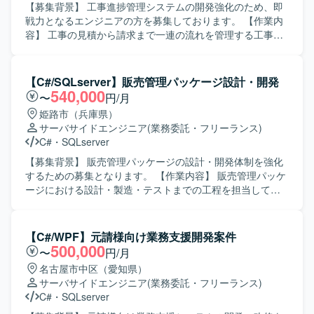
むことができます。 【開発環境】 C# および SQLServer を
【募集背景】 工事進捗管理システムの開発強化のため、即
用いたアプリケーション開発環境となります。
戦力となるエンジニアの方を募集しております。 【作業内
容】 工事の見積から請求まで一連の流れを管理する工事進
捗管理システムにおいて、プログラミングおよび単体テス
トを実施していただきます。画面側をReact、サーバー側を
C#で実装されたWebシステムの機能追加や改修、品質確認
【C#/SQLserver】販売管理パッケージ設計・開発
などを行っていただきます。 【求める人物像】 Reactの実
540,000
〜
円/月
装難易度が高い状況のため、Reactを中心としたフロントエ
姫路市（兵庫県）
ンド開発に強みをお持ちの方を求めております。技術に対
サーバサイドエンジニア
(業務委託・フリーランス)
して前向きにキャッチアップできる方、技術レビューに対
C#
・
SQLserver
しても折れずに改善に取り組めるメンタル面の強さをお持
ちの方です。若くて真面目なメンバーと協調しながら、自
【募集背景】 販売管理パッケージの設計・開発体制を強化
律的に手を動かしていただける方を歓迎いたします。 【ポ
するための募集となります。 【作業内容】 販売管理パッケ
ジションの魅力】 ReactとC#を用いたWebシステム開発に
ージにおける設計・製造・テストまでの工程を担当してい
おいて、フロントエンドとサーバーサイド双方の実装経験
ただきます。 【求める人物像】 設計から製造、テストまで
を積むことができます。技術水準の高いリーダーやフォロ
一貫して対応できる方を求めております。 【ポジションの
ー担当エンジニアと共に開発を行うことで、コード品質や
魅力】 販売管理パッケージの開発に上流から携わることが
【C#/WPF】元請様向け業務支援開発案件
設計力の向上が期待できます。 【開発環境】 フロントエン
でき、継続的な参画の可能性もございます。 【開発環境】
500,000
〜
円/月
ドにReact、サーバーサイドにC#、データベースにSQL
C#(WEB)、SQLServerを利用した環境での開発となりま
名古屋市中区（愛知県）
Serverを利用したWebシステムとなります。
す。
サーバサイドエンジニア
(業務委託・フリーランス)
C#
・
SQLserver