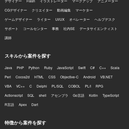
デザイナー
Flash
イラストレーター
マークアップ
アニメーター
CGデザイナー
クリエイター
動画編集
マーケター
ゲームデザイナー
ライター
UI/UX
オペレーター
ヘルプデスク
サポート
コールセンター
事務
社内SE
データサイエンティスト
講師
スキルから案件を探す
Java
PHP
Python
Ruby
JavaScript
Swift
C#
C++
Scala
Perl
Cocos2d
HTML
CSS
Objective-C
Android
VB.NET
VBA
VC++
C
Delphi
PL/SQL
COBOL
PL/I
RPG
Actionscript
SQL
shell
アセンブラ
Go言語
Kotlin
TypeScript
R言語
Apex
Dart
特徴から案件を探す