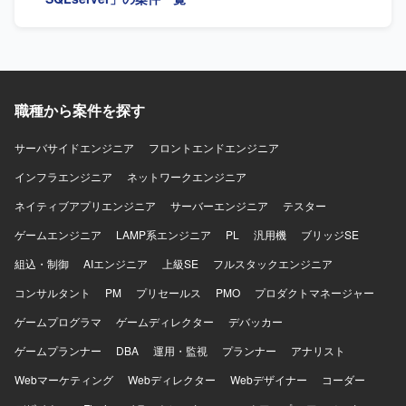
ら下流まで一連の工程を経験できるため、設計スキルとマ
ネジメントスキルの双方を高めていただけます。リース業
務に関するドメイン知識も習得することができます。 【開
発環境】 C#、SQLServerを中心としたリースパッケージシ
ステムの開発環境となります。
職種から案件を探す
サーバサイドエンジニア
フロントエンドエンジニア
インフラエンジニア
ネットワークエンジニア
ネイティブアプリエンジニア
サーバーエンジニア
テスター
ゲームエンジニア
LAMP系エンジニア
PL
汎用機
ブリッジSE
組込・制御
AIエンジニア
上級SE
フルスタックエンジニア
コンサルタント
PM
プリセールス
PMO
プロダクトマネージャー
ゲームプログラマ
ゲームディレクター
デバッカー
ゲームプランナー
DBA
運用・監視
プランナー
アナリスト
Webマーケティング
Webディレクター
Webデザイナー
コーダー