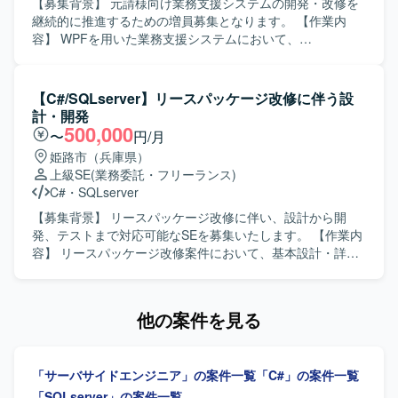
【募集背景】 元請様向け業務支援システムの開発・改修を
継続的に推進するための増員募集となります。 【作業内
容】 WPFを用いた業務支援システムにおいて、
MVVM(Model View ViewModel)パターンでの詳細設計を担
当していただきます。詳細設計に基づき、単体テスト仕様
書および結合テスト仕様書を作成していただきます。 【求
【C#/SQLserver】リースパッケージ改修に伴う設
める人物像】 WPFおよびMVVMパターンの特性を理解し、
計・開発
仕様を丁寧に読み解きながら設計書やテスト仕様書を着実
500,000
〜
円/月
に作成できる方を求めています。チームメンバーとコミュ
姫路市（兵庫県）
ニケーションを取りながら、主体的に課題整理や品質向上
上級SE
(業務委託・フリーランス)
に取り組んでいただける方が望ましいです。 【ポジション
C#
・
SQLserver
の魅力】 WPFとMVVMパターンを前提とした開発プロジェ
クトに参画することで、デスクトップアプリケーション開
【募集背景】 リースパッケージ改修に伴い、設計から開
発における設計スキルやテスト設計スキルを高めていただ
発、テストまで対応可能なSEを募集いたします。 【作業内
けます。長期想定の案件のため、ドメイン知識や設計ノウ
容】 リースパッケージ改修案件において、基本設計・詳細
ハウを蓄積しながら安定的にご活躍いただけます。 【開発
設計、C#およびSQLServerを用いた開発、単体・結合テス
環境】 開発言語はC#、フレームワークとしてWPFおよび
トなど一連の工程をご担当いただきます。3年生レベルのプ
MVVMパターンを利用します。データベースにはSQL
ログラマを取りまとめながら、品質を担保した開発推進を
他の案件を見る
Server を使用し、開発ツールとしてVisualStudio2017およ
行っていただきます。 【求める人物像】 周囲と円滑にコミ
びSQL Server Management Studio(SSMS)を利用します。
ュニケーションを取りながら、能動的に課題抽出や改善提
案ができる方を求めております。メンバーをリードし、状
「サーバサイドエンジニア」の案件一覧
「C#」の案件一覧
況に応じて柔軟に立ち回れる方にマッチしたポジションで
す。 【ポジションの魅力】 パッケージ改修における上流か
「SQLserver」の案件一覧