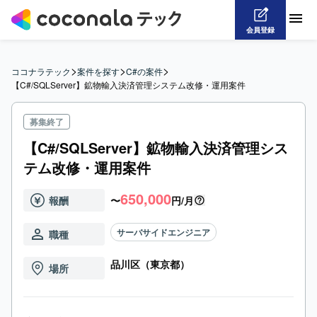
会員登録
>
>
>
ココナラテック
案件を探す
C#の案件
【C#/SQLServer】鉱物輸入決済管理システム改修・運用案件
募集終了
【C#/SQLServer】鉱物輸入決済管理シス
テム改修・運用案件
650,000
報酬
〜
円/月
サーバサイドエンジニア
職種
品川区（東京都）
場所