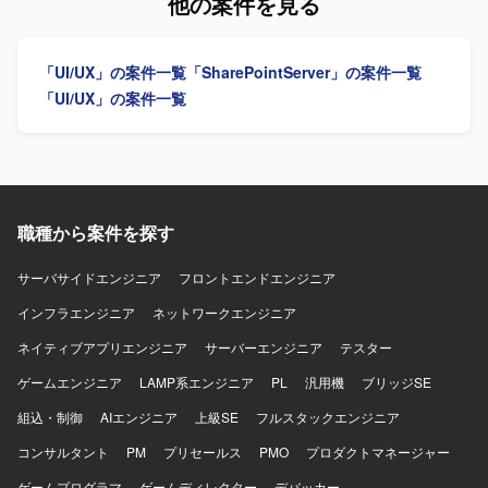
他の案件を見る
やすさの両立を意識してデザイン品質を高めていただける
す。 各種AIツールを活用した動くプロトタイプの作成・検
方を想定しています。ディレクター／PMとのコミュニケー
証を行っていただきます。 ユーザーインタビューや定量デ
ションを大切にしながら、主体的に改善提案ができる方に
ータをもとにした仮説検証や、リリース後の改善施策立案
「UI/UX」の案件一覧
「SharePointServer」の案件一覧
フィットするポジションです。 【ポジションの魅力】 請求
を行っていただきます。 グロースを見据えたLP、オンボー
書発行システムという業務基盤となるWebアプリケーショ
ディング、初回・継続利用体験の改善を行っていただきま
「UI/UX」の案件一覧
ンの刷新プロジェクトにおいて、要件定義段階からUI/UX設
す。 デザインシステムやコンポーネント設計の整備、エン
計に深く関わることができ、画面デザインの方針やデザイ
ジニアと協働した実装連携・品質担保を行っていただきま
ンシステムの構築にも影響力を発揮していただけます。機
す。 【求める人物像】 抽象的な事業仮説やユーザー課題を
能過多・情報量の多い業務システムに対して、ユーザビリ
自ら理解し、プロダクトの勝ち筋を高速に検証・構築して
ティを高める設計に挑戦できる環境です。 【開発環境】
いくことを能動的に楽しめる方を求めています。 【ポジシ
FigmaやAdobe XDなどのデザインツールを用いたUIデザイ
ョンの魅力】 AIを活用したHR領域の新規プロダクトにおい
職種から案件を探す
ン環境を想定しております。フロントエンドとしてReact等
て、0→1フェーズから体験設計を主導しながら、事業やプ
を意識したデザイン知識が活かせるプロジェクトです。
ロダクトの勝ち筋づくりに深く関わることができます。
サーバサイドエンジニア
フロントエンドエンジニア
【開発環境】 Figmaや各種AIツールを活用しながらプロト
インフラエンジニア
タイプを作成・検証していただきます。
ネットワークエンジニア
ネイティブアプリエンジニア
サーバーエンジニア
テスター
ゲームエンジニア
LAMP系エンジニア
PL
汎用機
ブリッジSE
組込・制御
AIエンジニア
上級SE
フルスタックエンジニア
コンサルタント
PM
プリセールス
PMO
プロダクトマネージャー
ゲームプログラマ
ゲームディレクター
デバッカー