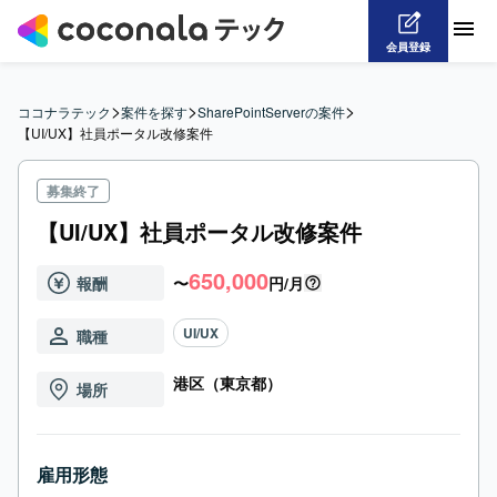
会員登録
>
>
>
ココナラテック
案件を探す
SharePointServerの案件
【UI/UX】社員ポータル改修案件
募集終了
【UI/UX】社員ポータル改修案件
650,000
報酬
〜
円/月
UI/UX
職種
港区（東京都）
場所
雇用形態