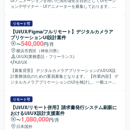
しながらプロダクトの立ち上げと改善を推進していただき
UIアニメーションを用いた演出強化を目的としてUIモーシ
ます。 ・ユーザーインタビューや定量データに基づく仮説
ョンデザイナー・UIアニメーターを募集しております。
検証、リリース後の効果検証および改善施策の立案を行っ
【作業内容】 英会話アプリにおいて、学習体験を気持ちよ
ていただきます。 ・グロースを見据えたLP、オンボーディ
くするUI演出の設計および制作をご担当いただきます。UI
ング、初回体験、継続利用体験の改善に取り組んでいただ
はシンプル寄りであるため、アニメーションによって「手
リモート可
きます。 ・デザインシステムやコンポーネント設計の整備
触り」や「コミカルさ・おしゃれさ」を補う方針です。 ・
【UI/UX/Figma/フルリモート】デジタルカメラア
および運用を行っていただきます。 ・エンジニアと協働
どこにUIアニメーションを入れるべきかを含め、演出箇
プリケーションUI設計案件
し、実装連携や仕様調整、UIの品質担保を行っていただき
所・タイミング・強弱を体験設計の観点から提案する業務
540,000
〜
円/月
ます。 【求める人物像】 ・チームでの成果創出を重視し、
・UIアニメーションの設計～制作～調整まで一貫した対応
横浜市西区（神奈川県）
関係部署と連携しながら制作を進行できる方を想定してお
・開発メンバーとすり合わせながら、制作物をスムーズに
UI/UX
(業務委託・フリーランス)
ります。 ・作って終わりではなく、届けて・試して・改善
実装へつなげるための方式や受け渡し形式の整理 ・モバイ
UI/UX
するプロセスに喜びを感じられる方を求めております。 ・
ルアプリ向けのマイクロインタラクションを中心としたUI
ユーザー視点に立ち、成果に対して責任感を持ってクリエ
アニメーションデザイン業務 ・ボタンタップ、押下フィー
【募集背景】 デジタルカメラアプリケーションのUI/UX設
イティブに取り組める方を歓迎いたします。 ・広告とプロ
ドバック、状態変化などのマイクロインタラクション制作
計業務強化のための要員募集となります。 【作業内容】 デ
ダクトなど領域を横断して価値発揮したい方を想定してお
・画面遷移におけるUIトランジション設計 ・ローディング
ジタルカメラアプリケーションのUIを検討し、一般ユーザ
ります。 ・構造的に事象を捉え、ボトルネックを特定しな
アニメーションの制作 ・チェックイン、称号更新など仕様
向け展開を想定したUIの仕様・設計検討を行って頂きま
がら改善に取り組める方を求めております。 ・限られた情
側の演出要素に対するアニメーション提案および制作 ・用
す。Figmaなどのツールを用いて画面設計やプロトタイプ作
報から仮説を立て、高速でPDCAを回せる方を歓迎いたしま
途、尺、ループ有無、トリガー条件、優先度などを含む演
成を行い、ユーザビリティを意識したUI/UX設計に携わって
リモート可
す。 ・自ら手を動かし、事業数字に責任を持って取り組め
出一覧の整理 ・Lottie（.json）形式でのアニメーションデ
頂きます。 【求める人物像】 UI/UX仕様を自ら検討し、顧
【UI/UX/リモート併用】請求書発行システム刷新に
る方を想定しております。 【ポジションの魅力】 ・AIを活
ータ制作および状態別バリエーション制作 ・用途（画面や
客に対してわかりやすく提案できる方を求めております。
おけるUI/UX設計支援案件
用したHR領域の新規プロダクトにおいて、0→1フェーズか
状態）、尺（秒数目安）、ループ有無、トリガー条件など
関係者と円滑にコミュニケーションを取りながら業務を推
1,080,000
〜
円/月
ら体験設計をリードできる環境です。 ・事業責任者やプロ
をまとめた演出仕様メモの作成 ・可能であれば、β版・12
進できる方にマッチするポジションです。 【ポジションの
日本国外
ダクトマネージャー、エンジニア、マーケティングメンバ
月版などフェーズごとの段階導入を想定した優先度付き演
魅力】 デジタルカメラ分野におけるアプリケーション