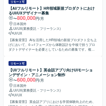
リモート可
【AI/フルリモート】HR領域新規プロダクトにおけ
るUI/UXデザイナー募集
800,000
〜
円/月
日本国外
UI/UX
(業務委託・フリーランス)
UI/UX
【募集背景】 AIを活用したHR領域の新規プロダクト立ち上
げにおいて、0→1フェーズから体験設計を中核で担うプロ
ダクトデザイナーを必要としているための募集です。複数
のWebサービス立ち上げやグロースの知見を活かしつつ、
新しいユーザー体験を創出していきたいと考えておりま
す。 【作業内容】 ・AIを活用したHR領域の新規プロダク
リモート可
トにおけるUX設計、情報設計、UIデザインを行っていただ
【UI/フルリモート】英会話アプリ向けUIモーショ
きます。 ・ユーザー課題、事業課題、マーケット仮説を踏
ンデザイン・アニメーション制作
まえた体験設計をリードしていただきます。 ・Figmaを用
600,000
〜
円/月
いたワイヤーフレーム作成、UIデザイン、プロトタイプ作
日本国外
成を行っていただきます。 ・v0、Lovable、Claude Code、
UI/UX
(業務委託・フリーランス)
Cursor等のAIツールを活用した動くプロトタイプの作成と
UI/UX
検証を行っていただきます。 ・事業責任者、プロダクトマ
ネージャー、エンジニア、マーケティングメンバーと連携
【募集背景】 英会話アプリにおける学習体験向上のため、