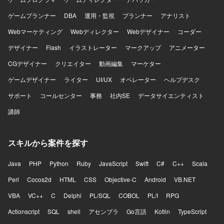
ゲームプランナー
DBA
運用・監視
プランナー
アナリスト
Webマーケティング
Webディレクター
Webデザイナー
コーダー
デザイナー
Flash
イラストレーター
マークアップ
アニメーター
CGデザイナー
クリエイター
動画編集
マーケター
ゲームデザイナー
ライター
UI/UX
オペレーター
ヘルプデスク
サポート
コールセンター
事務
社内SE
データサイエンティスト
講師
スキルから案件を探す
Java
PHP
Python
Ruby
JavaScript
Swift
C#
C++
Scala
Perl
Cocos2d
HTML
CSS
Objective-C
Android
VB.NET
VBA
VC++
C
Delphi
PL/SQL
COBOL
PL/I
RPG
Actionscript
SQL
shell
アセンブラ
Go言語
Kotlin
TypeScript