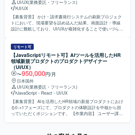
UI/UX
(業務委託・フリーランス)
ーと密に連携しながら、事業開発・プロダクト開発・マー
出リストの作成 【求める人物像】 仕様が固まる前段階で
UI/UX設計に携わることで、一般ユーザ向けサービスの使い
UI/UX
ケティングを一体で推進する経験を積むことができます。
も、ラフな要件からどのように動かすと良いかを主体的に
勝手向上に直接貢献できる案件です。Figmaなどの最新ツー
・抽象度の高い事業仮説やユーザー課題から、「どのよう
提案できる方を求めております。デザイナー、PM、エンジ
ルを活用しながら、UI/UX設計スキルをさらに高めて頂けま
【募集背景】 かけ・請求書発行システムの刷新プロジェク
な体験にすべきか」を定義し、検証を重ねながらプロダク
ニアと密に連携しながら、最短でアウトプットを形にして
す。 【開発環境】 Figma、GitHub、JIRA、PowerPointを中
トにおいて、現場要望を詰め込んだ結果、画面設計・導線
トの勝ち筋をつくっていく経験ができます。 ・Figmaや各
いける方にご活躍いただきたいと考えております。 【ポジ
心とした環境で作業して頂きます。
設計に難航しており、UI/UXが複雑化することで使いづらく
種AIツールを活用しながら、デザインとプロトタイピング
ションの魅力】 学習体験に直結するUIアニメーションを裁
なる懸念が顕在化しているため、社内に不足しているUI/UX
を高速に回す実践的なスキルを磨くことができます。 【開
量高く設計・制作できるポジションです。シンプルなUIに
設計の知見を補う専門人材を求めております。 【作業内
発環境】 ・Figmaを中心としたUIデザインおよびプロトタ
対して演出で体験価値を引き上げる設計が求められるた
容】 要件定義フェーズに参画し、仕様理解を踏まえたUI設
リモート可
イピング環境を想定しております。 ・v0、Lovable、
め、モバイルアプリのマイクロインタラクションやUIモー
計を実施していただきます。ディレクター作成の既存また
【JavaScript/リモート可】AIツールを活用したHR
Claude Code、Cursor等のAIツールを併用しながらプロト
ション設計のスキルを深く磨くことができます。開発メン
は簡易なワイヤーフレームをベースに、ユーザー視点で画
領域新規プロダクトのプロダクトデザイナー
タイプの作成と検証を行う環境です。
バーとの協業を通じて、実装前提を踏まえた現実的かつク
面構成・導線を整理し、UIコンポーネント設計や操作フロ
（UI/UX）
リエイティブな表現提案にも携わっていただけます。 【開
ーの最適化を行っていただきます。各画面単位でのビジュ
950,000
〜
円/月
発環境】 Figma、After Effects、Notion、Slackなどのツー
アルデザイン作成、レイアウト設計、配色・UIパーツ設
日本国外
ルを利用して業務を行います。
計、操作性を考慮したインタラクション設計（必要に応じ
UI/UX
(業務委託・フリーランス)
て簡易モック作成）を対応していただきます。機能過多・
JavaScript
・
React
・
UI/UX
画面過密状態に対する整理・改善提案や、ユーザビリティ
向上に向けた設計見直しを行い、ディレクター／PMと連携
【募集背景】 AIを活用したHR領域の新規プロダクトにおけ
しながらエンジニア実装を見据えたデザイン仕様をアウト
る0→1フェーズにて、プロダクトの体験設計を中核から担
プットしていただきます。 【求める人物像】 要件が固まり
っていただくポジションです。 【作業内容】 ユーザー課
きっていない状況でもディレクターと並走しながら柔軟に
題、事業課題、マーケット仮説を踏まえたUX/UI・体験設計
検討を進められる方を求めております。複雑な業務要件を
を行っていただきます。 Figmaを用いたワイヤーフレー
踏まえて情報整理や画面構成を行いながら、一貫性と使い
ム、UIデザイン、プロトタイプの作成を行っていただきま