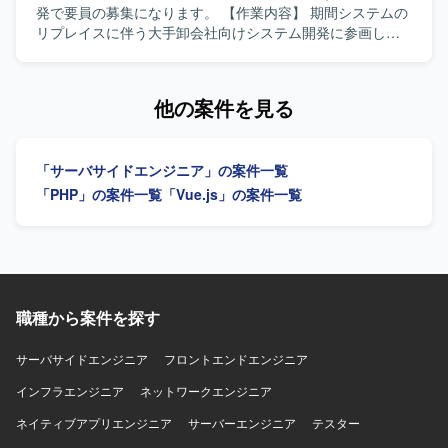
たWebアプリおよびハンディアプリの開発環境となりま
発で要員の募集になります。 【作業内容】 期間システムの
す。
リプレイスに伴う大手卸会社向けシステム開発に参画し、
基本設計から開発テストまで一貫して担当していただきま
す。バックエンドもしくはフロントエンドを担当領域とし
て、既存システムからの機能移行や改修、新機能実装など
他の案件を見る
を行っていただきます。 【求める人物像】 基本設計からテ
ストまで主体的に対応し、関係者とコミュニケーションを
取りながら着実に開発を進めていただける方を求めており
「サーバサイドエンジニア」の案件一覧
ます。 【ポジションの魅力】 大手卸会社向けのシステム開
発に長期で参画でき、フロントエンドとバックエンドのい
「PHP」の案件一覧
「Vue.js」の案件一覧
ずれの領域でも開発経験を積むことができます。リプレイ
ス案件のため、既存システムの理解から新システムへの移
行まで一連のプロセスに関わることができます。 【開発環
境】 フロントエンドはVue.js、バックエンドはJavaとSQL
を用いたシステム開発になります。
職種から案件を探す
サーバサイドエンジニア
フロントエンドエンジニア
インフラエンジニア
ネットワークエンジニア
ネイティブアプリエンジニア
サーバーエンジニア
テスター