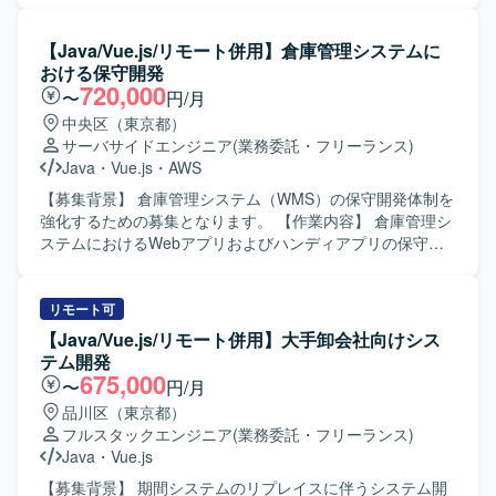
TypeScriptを用いたWebアプリケーション開発をご担当いた
だきます。製造実行システム（MES）導入フェーズにおけ
【Java/Vue.js/リモート併用】倉庫管理システムに
る基本設計からテストまでの工程を担当し、必要に応じて
おける保守開発
顧客との打合せにも参加いただきます。既に参画している
720,000
〜
円/月
PM/PLおよびBPメンバーと連携しながら、現場帳票の業務
中央区（東京都）
を理解したうえでシステム要件への落とし込みや実装を進
サーバサイドエンジニア
(業務委託・フリーランス)
めていただきます。 【求める人物像】 製造業の業務や現場
Java
・
Vue.js
・
AWS
帳票の役割を理解しながら、自ら主体的に課題を整理し提
案・実装までつなげられる方を求めております。チームメ
【募集背景】 倉庫管理システム（WMS）の保守開発体制を
ンバーや顧客と円滑にコミュニケーションを取りつつ、基
強化するための募集となります。 【作業内容】 倉庫管理シ
本設計以降の工程を着実に推進いただける方が望ましいで
ステムにおけるWebアプリおよびハンディアプリの保守開
す。 【ポジションの魅力】 製造業の現場DXを推進する大規
発として、機能追加や改修対応を行っていただきます。基
模プロジェクトに参画でき、MES導入や現場帳票のシステ
本設計以降の工程を担当し、既存機能の改善や新機能の追
ム化といった上流から一連の工程に関わることができま
加開発を実施していただきます。 【求める人物像】 基本設
リモート可
す。プロジェクトにはPM/PLやBPメンバーが複数参画して
計から一人称で開発を進められる方を求めております。周
【Java/Vue.js/リモート併用】大手卸会社向けシス
おり、フォロー体制の中で製造業向けシステム開発の知見
囲とコミュニケーションを取りながら主体的に課題解決に
テム開発
やスキルを体系的に習得できる環境です。 【開発環境】 フ
取り組める方ですと望ましいです。 【ポジションの魅力】
675,000
〜
円/月
ロントエンドはTypeScript（JavaScript）とVue.js、バック
倉庫管理システムという業務基幹に近い領域に携わること
品川区（東京都）
エンドはTypeScript（JavaScript）とNode.jsを用い、デー
で、業務知識とWebアプリ・モバイル開発スキルの双方を
フルスタックエンジニア
(業務委託・フリーランス)
タベースにPostgreSQL、インフラにAWSを利用した構成と
高めていただけます。長期予定の案件のため、腰を据えて
Java
・
Vue.js
なっております。
継続的にシステム改善に関わることができます。 【開発環
境】 Java、Vue.js、React、Android-kotlin、AWS を利用し
【募集背景】 期間システムのリプレイスに伴うシステム開