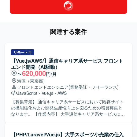
関連する案件
リモート可
【Vue.js/AWS/】通信キャリア系サービス フロント
エンド開発（AI駆動）
620,000
〜
円/月
港区（東京都）
フロントエンドエンジニア
(業務委託・フリーランス)
JavaScript
・
Vue.js
・
AWS
【募集背景】 通信キャリア系サービスにおいて既存サイト
の機能強化および開発生産性向上を図るための増員募集と
なります。 【作業内容】 大手通信キャリア系サービスにお
ける既存サイトの追加機能開発を担当していただきます。
Vue.jsベースのフロントエンド実装に加え、GitHub Copilot
などのAI支援ツールを活用したAI駆動開発を行います。要件
【PHP/Laravel/Vue.js】大手スポーツ小売業の仕入