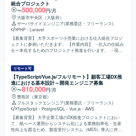
や依頼内容をプロンプトへ構造化し実装へつなげるほか、
統合プロジェクト
アジャイル開発体制の中で継続的なサービス改善、仕様整
500,000
〜
円/月
理や技術的な提案、AI生成物のレビューおよび品質担保も
大阪市中央区（大阪府）
行っていただきます。 【求める人物像】 AI支援ツールを積
サーバサイドエンジニア
(業務委託・フリーランス)
極的に活用しながら、自ら学習・改善していける方を求め
PHP
・
Laravel
ています。アジャイルな開発スタイルに柔軟に対応でき、
関係者と円滑にコミュニケーションを取りながら主体的に
【募集背景】 大手スポーツ小売業における仕入統合プロジ
提案・推進いただける方が望ましいです。 【ポジションの
ェクトに参画いただきます。 【作業内容】 ・仕入の仕組み
魅力】 AI駆動開発を前提とした環境で、最新のAI支援ツー
を一本化するためのプロジェクト推進を行います。 ・現行
ルを活用しながらフロントエンド開発に携わることができ
基幹システムの複雑な構造の理解と分析を行います。 ・複
ます。大規模な通信キャリア系サービスに関わることで、
数のサブシステム間のデータ連携およびデータ整合性の確
サービス改善の効果を実感しやすく、アジャイル開発の経
保を行います。 ・仕入データの統合作業を実施します。
リモート可
験をさらに深めることができます。 【開発環境】 Vue.js /
【求める人物像】 ・基幹システムや周辺サブシステムの構
【TypeScript/Vue.js/フルリモート】顧客工場DX推
AWS / GitHub Copilot / Scrum（アジャイル）
造理解に主体的に取り組める方を求めています。 ・データ
進における基本設計～開発エンジニア募集
整合性に留意しながら粘り強く業務を遂行できる方を求め
810,000
〜
円/月
ています。 【ポジションの魅力】 ・大規模小売業の仕入業
豊島区（東京都）
務全体を俯瞰しながら統合プロジェクトに携わることがで
フルスタックエンジニア
(業務委託・フリーランス)
きます。 ・複数システム間のデータ連携・統合の経験を積
TypeScript
・
PostgreSQL
・
Vue.js
・
AWS
むことができます。 【開発環境】 ・PHP（Laravel） ・
Vue.js
【募集背景】 大手企業工場のDX推進プロジェクトにおい
て、紙ベース運用からシステム化による業務効率化・生産
性向上を図るため、製造実行システム（MES）導入に伴う
開発体制を強化する背景がございます。 【作業内容】