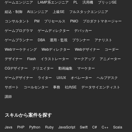
ゲームエンジニア
LAMP系エンジニア
PL
汎用機
ブリッジSE
組込・制御
AIエンジニア
上級SE
フルスタックエンジニア
コンサルタント
PM
プリセールス
PMO
プロダクトマネージャー
ゲームプログラマ
ゲームディレクター
デバッカー
ゲームプランナー
DBA
運用・監視
プランナー
アナリスト
Webマーケティング
Webディレクター
Webデザイナー
コーダー
デザイナー
Flash
イラストレーター
マークアップ
アニメーター
CGデザイナー
クリエイター
動画編集
マーケター
ゲームデザイナー
ライター
UI/UX
オペレーター
ヘルプデスク
サポート
コールセンター
事務
社内SE
データサイエンティスト
講師
スキルから案件を探す
Java
PHP
Python
Ruby
JavaScript
Swift
C#
C++
Scala