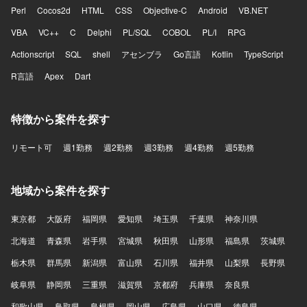
Perl
Cocos2d
HTML
CSS
Objective-C
Android
VB.NET
VBA
VC++
C
Delphi
PL/SQL
COBOL
PL/I
RPG
Actionscript
SQL
shell
アセンブラ
Go言語
Kotlin
TypeScript
R言語
Apex
Dart
特徴から案件を探す
リモート可
週1勤務
週2勤務
週3勤務
週4勤務
週5勤務
地域から案件を探す
東京都
大阪府
福岡県
愛知県
埼玉県
千葉県
神奈川県
北海道
青森県
岩手県
宮城県
秋田県
山形県
福島県
茨城県
栃木県
群馬県
新潟県
富山県
石川県
福井県
山梨県
長野県
岐阜県
静岡県
三重県
滋賀県
京都府
兵庫県
奈良県
和歌山県
鳥取県
島根県
岡山県
広島県
山口県
徳島県