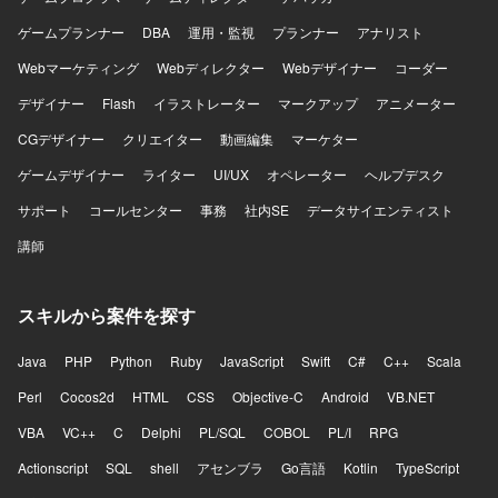
っています。AIエディター（CursorもしくはKiro）などのAI
ツールを積極的に活用した開発環境です。
ゲームプランナー
DBA
運用・監視
プランナー
アナリスト
Webマーケティング
Webディレクター
Webデザイナー
コーダー
デザイナー
Flash
イラストレーター
マークアップ
アニメーター
CGデザイナー
クリエイター
動画編集
マーケター
ゲームデザイナー
ライター
UI/UX
オペレーター
ヘルプデスク
サポート
コールセンター
事務
社内SE
データサイエンティスト
講師
スキルから案件を探す
Java
PHP
Python
Ruby
JavaScript
Swift
C#
C++
Scala
Perl
Cocos2d
HTML
CSS
Objective-C
Android
VB.NET
VBA
VC++
C
Delphi
PL/SQL
COBOL
PL/I
RPG
Actionscript
SQL
shell
アセンブラ
Go言語
Kotlin
TypeScript