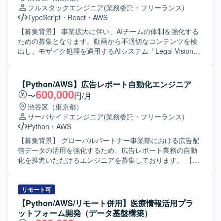
仕様を正確に理解し、自ら課題を抽出して改善提案ができ
フルスタックエンジニア
(業務委託・フリーランス)
る方、チーム開発において協調性を持って取り組める方に
TypeScript
・
React
・
AWS
ご活躍いただける環境です。 【ポジションの魅力】 既存サ
ービスの保守開発を通じて、AWSを中心としたクラウドネ
【募集背景】 事業拡大に伴い、AIチームの体制を強化する
イティブなバックエンド開発経験を積むことができます。
ための募集となります。動画から不適切なコンテンツを検
クライアントとの直接的なコミュニケーションを通じて、
出し、モザイク処理を適用するAIシステム「Legal Vision」
要件定義から実装まで一連の工程に携わることができるた
のWebアプリケーション開発・運用を推進していただきま
め、上流から下流まで幅広い経験を得られます。 【開発環
す。 【作業内容】 React による動画編集UI(プレビュー・タ
境】 バックエンドはAWS LambdaとPythonを中心に構成さ
イムライン・セグメンテーション編集等)の設計・開発を行
【Python/AWS】広告レポート自動化エンジニア
れており、データベースにはDynamoDBやRDSを利用して
っていただきます。FastAPI によるAPIサーバーの設計・開
600,000
〜
円/月
おります。メッセージキューとしてSQSを使用し、フロン
発・運用や、AWS Batch / S3 を用いた動画処理パイプライ
渋谷区（東京都）
トエンドはFlutterで実装されています。
ンとのシームレスな連携を担当していただきます。セグメ
サーバサイドエンジニア
(業務委託・フリーランス)
ンテーション結果(ポリゴン)の可視化・編集機能の実装、モ
Python
・
AWS
ザイク動画生成のワーカー連携・ジョブステータス管理、
既存システムのパフォーマンスやUXの改善・最適化なども
【募集背景】 グローバルパートナー事業部における広告配
行っていただきます。AIチームおよびプロダクト開発チー
信データの活用を強化するため、広告レポート業務の自動
ムと連携しながら機能開発を進めていただきます。 【求め
化を推進いただけるエンジニアを募集しております。 【作
る人物像】 自ら課題を発見し、主体的に提案・改善を行い
業内容】 クライアント企業のゲームアプリに関する広告配
ながらプロダクトの成長に関わっていただける方を求めて
信データの収集・集計・レポート業務をご担当いただきま
います。動画処理やAI連携など新しい技術領域に積極的に
す。具体的には、各広告媒体の広告APIを利用した配信デー
リモート可
挑戦し、チームと協力して開発を推進できる方が望ましい
タの取得およびWebスクレイピングによるデータ収集、取
【Python/AWS/リモート併用】医療情報活用プラ
です。 【ポジションの魅力】 少数精鋭の開発体制の中で、
得データの整形・集計、DBへの保存、レポートへの反映、
ットフォーム開発（データ基盤構築）
フロントエンドからバックエンド、インフラまで一貫して
スプレッドシートのレポート枠作成と調整、予算超過アラ