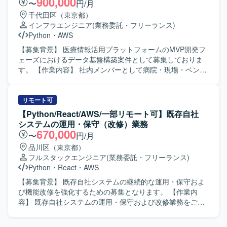
900,000
〜
円/月
関わることができるポジションです。動画処理やAI推論と
ートなど各種ツールの作成、内部BIツールのダッシュボー
千代田区（東京都）
連携した先進的なプロダクト開発に携わりながら、ユーザ
ド作成、外部クライアントへのデータ送信などを行ってい
インフラエンジニア
(業務委託・フリーランス)
ーであるクリエイターに直結する価値提供を行うことがで
ただきます。 【求める人物像】 広告配信データの特性を理
Python
・
AWS
きます。プロダクトの成長フェーズにおいて、技術選定や
解しながら、自動化や効率化の観点で主体的に改善提案が
アーキテクチャ設計にも関与できる環境です。 【開発環
できる方を求めております。また、関係者とのコミュニケ
【募集背景】 医療情報活用プラットフォームのMVP開発フ
境】 TypeScript / Python を用いた開発環境となります。フ
ーションを通じて要件を整理し、着実に開発・運用までや
ェーズにおけるデータ基盤構築案件として募集しておりま
ロントエンドは React、バックエンドは FastAPI を採用し
りきる姿勢をお持ちの方が望ましいです。 【ポジションの
す。 【作業内容】 社内メンバーとして病院・現場・ベンダ
ています。インフラは AWS(S3 / ECS / Batch) と Docker、
魅力】 大規模な広告配信データを扱いながら、レポート自
ーとの橋渡し役を担い、ベンダーに伴走しながらプロジェ
GitHub を利用し、ffmpeg / OpenCV による動画処理連携を
動化やツール開発を通じて業務プロセス全体の効率化に貢
クトをコントロールしていただきます。AWS S3を中心とし
行っています。
献できるポジションです。データ基盤からレポーティング
たデータレイクを構築し、Icebergによるデータカタログ化
リモート可
まで一連の流れに携わることで、データエンジニアリング
やIAM等の権限管理設計・対応を実施していただきます。来
【Python/React/AWS/一部リモート可】既存自社
やアナリティクスの知見を広く深めていただけます。 【開
年3月までに最低限稼働させることを目標としたMVPフェー
システムの運用・保守（改修）業務
発環境】 言語はPythonとSQLを中心に、一部で
ズでの対応となります。 【求める人物像】 関係者と円滑に
670,000
〜
円/月
GoogleAppScriptを使用いたします。インフラおよびDBに
コミュニケーションを取りながら病院・現場・ベンダーと
品川区（東京都）
はAWS（EC2、S3、Athena）を利用し、Jenkinsや
の橋渡し役を担っていただける方を求めております。MVP
フルスタックエンジニア
(業務委託・フリーランス)
Redash、Git Hub、Visual Studio Codeなどのツールを用い
フェーズにおける手運用を前提とした状況でも主体的に課
Python
・
React
・
AWS
て開発・運用を行っております。
題を整理し、ベンダーと協調しながら推進いただける方が
望ましいです。 【ポジションの魅力】 医療情報活用プラッ
【募集背景】 既存自社システムの継続的な運用・保守およ
トフォームの立ち上げフェーズに関わり、AWSを用いたデ
び機能改修を強化するための募集となります。 【作業内
ータレイクやIceberg形式のデータ基盤構築をリードしてい
容】 既存自社システムの運用・保守および改修業務をご担
ただけます。病院や現場、ベンダーとの調整を通じて、医
当いただきます。ソースコード解析を行い仕様書を再構築
療業界特有のデータ利活用に関する知見も蓄積していただ
していただきます。ビジネスロジックの抽出・整理を行っ