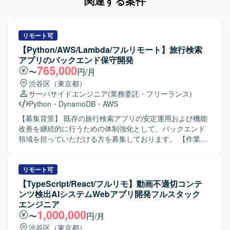
関連する案件
リモート可
【Python/AWS/Lambda/フルリモート】旅行検索
アプリのバックエンド保守開発
765,000
〜
円/月
渋谷区（東京都）
サーバサイドエンジニア
(業務委託・フリーランス)
Python
・
DynamoDB
・
AWS
【募集背景】 既存の旅行検索アプリの安定運用および機能
改善を継続的に行うための体制強化として、バックエンド
領域を担っていただける方を募集しております。 【作業内
容】 既存旅行検索アプリのバックエンド保守および改修を
ご担当いただきます。クライアントとのデイリーMTGに参
加し、要件や仕様の確認を行いながら、AWS Lambdaや
リモート可
Pythonを用いて機能追加や修正を実施していただきます。
【TypeScript/React/フルリモ】動画不適切コンテ
また、仕様調整の打ち合わせに参加し、要件を踏まえた設
ンツ検出AIシステムWebアプリ開発フルスタック
計や実装方針の検討にも関わっていただきます。 【求める
エンジニア
人物像】 クライアントとのコミュニケーションを取りなが
1,000,000
〜
円/月
ら主体的に開発を進められる方を求めております。要件や
渋谷区（東京都）