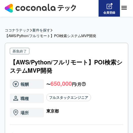
会員登録
>
>
ココナラテック
案件を探す
【AWS/Python/フルリモート】POI検索システムMVP開発
募集終了
【AWS/Python/フルリモート】POI検索シ
ステムMVP開発
650,000
報酬
〜
円/月
フルスタックエンジニア
職種
東京都
場所