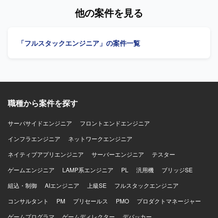
けます。 【開発環境】 言語はPythonを中心とし、AWS S3
ていただきます。技術的負債の解消に向けた改善提案を実
他の案件を見る
などのクラウドサービスを利用したデータレイク環境上で
施していただきます。AIツールを活用した効率的な開発を
Iceberg形式のデータを扱います。Databricksまたは
推進していただきます。 【求める人物像】 最新技術（特に
Snowflakeとの連携を行う構成となります。
AIツールやIDE）への感度が高く、積極的にキャッチアッ
「フルスタックエンジニア」の案件一覧
プ・導入できる方を求めています。「なぜ？」を深掘り
し、サービスをより良くするための課題解決を楽しめる方
を歓迎します。レガシーコードに対して前向きに取り組
み、紐解くことにやりがいを感じられる方を求めていま
す。チームと協力しながら自律的に考え行動できるセルフ
スターターな方を求めています。タスク待ちではなく主体
職種から案件を探す
的にやるべきことを見つけて課題解決に取り組める方、サ
ービス運営のための問題解決に積極的に関与できる方を歓
迎します。 【ポジションの魅力】 既存自社システムの運
サーバサイドエンジニア
フロントエンドエンジニア
用・保守から改修まで幅広い工程に関わることができ、フ
インフラエンジニア
ネットワークエンジニア
ルスタックなスキルを活かしていただけます。AIツールを
活用した開発スタイルを実践できるため、最新の開発トレ
ネイティブアプリエンジニア
サーバーエンジニア
テスター
ンドを取り入れながらスキルアップを図れる環境です。技
ゲームエンジニア
術的負債の解消やアーキテクチャ改善など、上流からの技
LAMP系エンジニア
PL
汎用機
ブリッジSE
術的な改善提案にも携わることができます。 【開発環境】
組込・制御
AIエンジニア
上級SE
フルスタックエンジニア
PythonおよびReactを用いたWebアプリケーション開発環境
となります。AWS上のLambdaやECSを活用したシステム構
コンサルタント
PM
プリセールス
PMO
プロダクトマネージャー
成となります。Git/GitHubを用いたモダンなチーム開発を行
ゲームプログラマ
ゲームディレクター
デバッカー