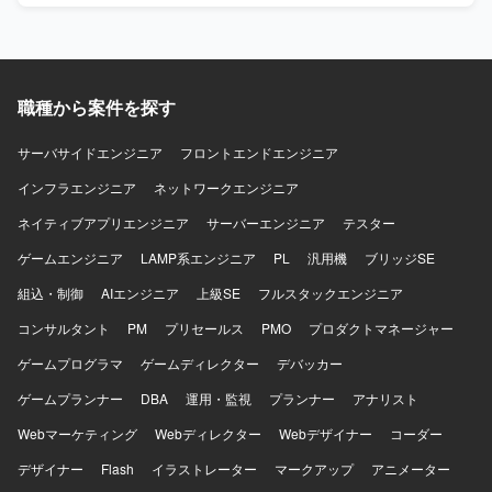
社との仕様・スケジュール調整を行っていただきます。提
案・報告資料の作成や、設計・コードレビューを通じた品
質担保もお任せいたします。既存の要件定義成果物や引き
継ぎ資料のキャッチアップも行っていただきます。 【求め
職種から案件を探す
る人物像】 曖昧な課題を自ら整理し、たたき台を作って前
に進められる方を求めております。実装だけでなく、ドキ
ュメントや資料作成、関係者調整もプロジェクトの価値と
サーバサイドエンジニア
フロントエンドエンジニア
捉えられる方を歓迎いたします。顧客およびチーム双方と
インフラエンジニア
ネットワークエンジニア
丁寧に連携し、多数の関係者を尊重しながら進められる方
を想定しております。ドメイン知識や業務ロジックを素早
ネイティブアプリエンジニア
サーバーエンジニア
テスター
くキャッチアップし、設計に落とし込める方、品質課題や
ゲームエンジニア
ボトルネックを自発的に発見し、解決までの道筋を示せる
LAMP系エンジニア
PL
汎用機
ブリッジSE
方にご活躍いただけます。 【ポジションの魅力】 経理向け
組込・制御
AIエンジニア
上級SE
フルスタックエンジニア
SaaSの追加機能および新規システム開発において、設計フ
ェーズからテストまで一貫して関わることができるポジシ
コンサルタント
PM
プリセールス
PMO
プロダクトマネージャー
ョンです。多数のステークホルダーと連携しながら、設計
ゲームプログラマ
ゲームディレクター
デバッカー
品質の担保とプロジェクト推進を主導する経験を積むこと
ができます。Ruby on RailsやAWS、生成AIを活用した開
ゲームプランナー
DBA
運用・監視
プランナー
アナリスト
発・PoCなど、モダンな技術スタックを活かした上流工程
Webマーケティング
中心の業務に携わることができます。 【開発環境】 バック
Webディレクター
Webデザイナー
コーダー
エンドはGo、Ruby on Rails、Unicorn、Nginx、
デザイナー
Flash
イラストレーター
マークアップ
アニメーター
PostgreSQL、Redis、Docker、Elasticsearchなどを利用し