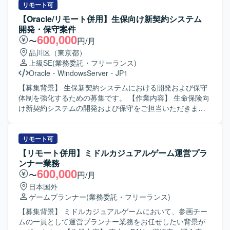
リモート可
【Oracle/リモート併用】生保向け新契約システム
開発・保守案件
600,000
〜
円/月
品川区（東京都）
上級SE
(業務委託・フリーランス)
Oracle
・
WindowsServer
・
JP1
【募集背景】 生保新契約システムにおける開発および保守
体制を強化するための募集です。 【作業内容】 生命保険向
け新契約システムの開発および保守をご担当いただきま
す。顧客担当社員と直接やり取りを行いながら、要件の整
理や仕様調整を行い、上流工程を中心に対応を進めていた
だきます。案件リーダーとして要件作成や取り纏め、チー
リモート可
ム内の担当割りなども行っていただきます。 【求める人物
【リモート併用】ミドルカジュアルゲーム運営プラ
像】 顧客担当社員とのやり取りを円滑に進められる高いコ
ンナー業務
ミュニケーション能力をお持ちの方を求めています。生命
600,000
〜
円/月
保険業務に対する理解を持ち、主体的に課題を整理しなが
日本国外
ら周囲と協調してプロジェクトを推進できる方が望ましい
ゲームプランナー
(業務委託・フリーランス)
です。 【ポジションの魅力】 大規模な生命保険向け新契約
システムに携わることで、業務知見と上流工程の経験をさ
【募集背景】 ミドルカジュアルゲームにおいて、参画チー
らに深めていただけます。顧客担当社員との直接折衝や案
ムの一員として運営プランナー業務をお任せしたい背景が