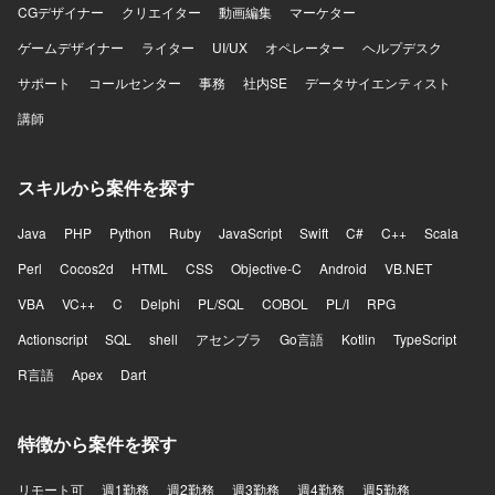
ております。フロントエンドはTypeScript、React、
CGデザイナー
クリエイター
動画編集
マーケター
Redux、styled-components、Storybook、Webpackなどを
ゲームデザイナー
ライター
UI/UX
オペレーター
ヘルプデスク
利用しております。インフラはAWS（EC2、RDS、
ElastiCache、S3、ElasticsearchService、Lambda、
サポート
コールセンター
事務
社内SE
データサイエンティスト
ElasticBeanstalkなど）、Ansible、Datadog、CircleCI、
講師
Engine Yardなどを利用しております。その他、GitHub、
Slack、JIRA、Notionなどのツールを利用しております。
スキルから案件を探す
Java
PHP
Python
Ruby
JavaScript
Swift
C#
C++
Scala
Perl
Cocos2d
HTML
CSS
Objective-C
Android
VB.NET
VBA
VC++
C
Delphi
PL/SQL
COBOL
PL/I
RPG
Actionscript
SQL
shell
アセンブラ
Go言語
Kotlin
TypeScript
R言語
Apex
Dart
特徴から案件を探す
リモート可
週1勤務
週2勤務
週3勤務
週4勤務
週5勤務