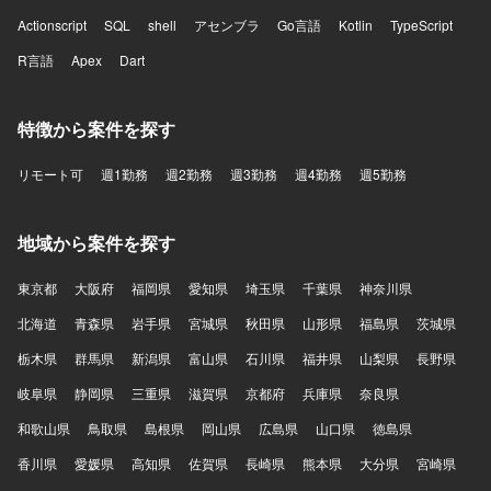
Actionscript
SQL
shell
アセンブラ
Go言語
Kotlin
TypeScript
R言語
Apex
Dart
特徴から案件を探す
リモート可
週1勤務
週2勤務
週3勤務
週4勤務
週5勤務
地域から案件を探す
東京都
大阪府
福岡県
愛知県
埼玉県
千葉県
神奈川県
北海道
青森県
岩手県
宮城県
秋田県
山形県
福島県
茨城県
栃木県
群馬県
新潟県
富山県
石川県
福井県
山梨県
長野県
岐阜県
静岡県
三重県
滋賀県
京都府
兵庫県
奈良県
和歌山県
鳥取県
島根県
岡山県
広島県
山口県
徳島県
香川県
愛媛県
高知県
佐賀県
長崎県
熊本県
大分県
宮崎県