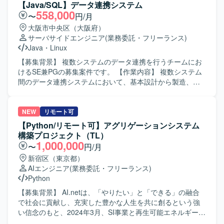
きながら、Windows向けに最適化した形で実装していただ
PythonやSQLを用いたバッチ開発・移行の実務経験を積む
ストアドプロシージャ／ファンクションの設計・実装を担
【Java/SQL】データ連携システム
きます。
ことができます。既存資産の移行と新規バッチ開発の双方
当していただきます。 ・カーソル処理・例外処理・トラン
558,000
〜
円/月
に携わることで、設計から運用まで一連のプロセスを経験
ザクション制御、および索引設計や実行計画確認などの性
大阪市中央区（大阪府）
できる環境です。 【開発環境】 Windowsサーバー環境上
能チューニングを実施していただきます。 ・DataSpider、
サーバサイドエンジニア
(業務委託・フリーランス)
で、PythonおよびSQLを用いたバッチ開発・運用を行いま
Informatica、Talend、SSIS、Synclogic等のETL／データ連
Java
・
Linux
す。既存環境としてLinuxサーバーも取り扱います。
携ツールを用いたジョブ設計～実装～運用を行っていただ
きます。 ・バッチ処理の設計およびスケジューラとの連携
【募集背景】 複数システムのデータ連携を行うチームにお
設定を行っていただきます。 ・JDBC/ODBCコネクタや
けるSE兼PGの募集案件です。 【作業内容】 複数システム
SaaS連携製品を用いた接続設定・マッピング・ジョブ定義
間のデータ連携システムにおいて、基本設計から製造、テ
を行っていただきます。 ・JOIN・集約・サブクエリを含む
ストまで一連の開発工程をご担当いただきます。Javaおよ
SQLの読解／作成およびテーブル設計（正規化／非正規
びSQLを用いて、連携ロジックの実装や改修を行っていた
化）を行っていただきます。 【求める人物像】 ・データベ
だきます。 【求める人物像】 基本設計から製造、テストま
NEW
リモート可
ースやデータ連携に関する知見を活かしながら、自ら主体
で自走して対応できる方を求めています。データ連携の特
【Python/リモート可】アグリゲーションシステム
的に課題を発見し解決に取り組んでいただける方を求めて
性を理解し、丁寧に検証しながら開発を進められる方が望
構築プロジェクト（TL）
います。 ・関連メンバーとコミュニケーションを取りなが
ましいです。 【ポジションの魅力】 複数システムのデータ
1,000,000
〜
円/月
ら、ドキュメントや仕様を整理しつつ着実に作業を進めて
連携を扱うため、幅広いシステムとの連携経験を積むこと
新宿区（東京都）
いただける方を想定しています。 【ポジションの魅力】 ・
ができます。先々でPG等の増員が予定されており、長期的
AIエンジニア
(業務委託・フリーランス)
データHUB構想の基盤づくりに携わることで、データ連
に継続しながらスキルアップが期待できる環境です。 【開
Python
携・データ基盤領域における上流から実装まで一連の経験
発環境】 Java、SQL（PL/SQLやストアド）、Linux、
を積むことができます。 ・OracleDBおよび各種ETLツール
Biz/Browser などを用いた開発環境です。
【募集背景】 AI.netは、「やりたい」と「できる」の融合
を用いた大規模なデータ連携の実務経験を通じて、SQLチ
で社会に貢献し、充実した豊かな人生を共に創るという強
ューニングやデータモデリングのスキルを高めていただけ
い信念のもと、2024年3月、SI事業と再生可能エネルギー
ます。 【開発環境】 ・OracleDB／PL/SQL ・各種ETL／デ
（太陽光発電所）開発を担うグループ企業の統合により誕