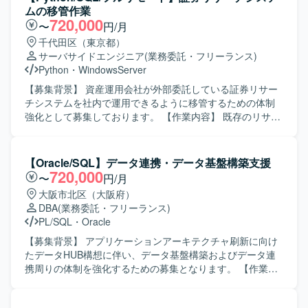
書き換え作業を行っていただきます。 既存バッチの移行に
ムの移管作業
加え、移行後システムに必要となる新規バッチの開発も担
720,000
〜
円/月
当していただきます。移行テストの計画・実施、リリース
千代田区（東京都）
作業、移行後の運用対応も含め、一連の開発ライフサイク
サーバサイドエンジニア
(業務委託・フリーランス)
ルを通じてご参画いただきます。 【求める人物像】 業務要
Python
・
WindowsServer
件に対して主体的に取り組み、責任感を持って対応してい
ただける方を求めています。進捗状況や成果物、問題発生
【募集背景】 資産運用会社が外部委託している証券リサー
時の状況について、適切なタイミングで報告・説明が行え
チシステムを社内で運用できるように移管するための体制
るコミュニケーション力をお持ちの方を歓迎いたします。
強化として募集しております。 【作業内容】 既存のリサー
株式情報を取り扱う業務であるため、高い倫理観を持ち、
チシステムにおけるバッチプログラムを、Linuxサーバーか
取り扱う情報の重要性を理解したうえで行動できる方を求
らWindowsサーバーへ移行していただきます。具体的に
めています。 【ポジションの魅力】 証券リサーチという金
は、既存バッチのPythonへの書き換え、移行に伴うテスト
【Oracle/SQL】データ連携・データ基盤構築支援
融領域のシステムに携わることで、ドメイン知識と技術ス
の実施、リリース作業および運用対応を行っていただきま
720,000
〜
円/月
キルの両面を高めていただけます。既存システムの移管と
す。あわせて、必要に応じて新規バッチの設計・開発・テ
大阪市北区（大阪府）
新規バッチ開発の両方を経験できるため、レガシー資産の
ストもご対応いただきます。 【求める人物像】 業務要件に
DBA
(業務委託・フリーランス)
理解からモダナイズまで、一連のプロセスを通してスキル
対して主体的かつ責任感を持って取り組んでいただける方
PL/SQL
・
Oracle
アップが可能です。 PythonやSQLを活用したバッチ開発に
を求めております。適切なタイミングで進捗や成果、問題
加え、生成AIの活用経験を積む機会もあり、今後のキャリ
発生時の状況を分かりやすく報告・説明できる方を歓迎い
【募集背景】 アプリケーションアーキテクチャ刷新に向け
ア形成に役立つプロジェクトとなっております。 【開発環
たします。また、株式情報を取り扱うにあたり、高い倫理
たデータHUB構想に伴い、データ基盤構築およびデータ連
境】 OSはWindows環境をベースとし、PythonおよびSQL
観をお持ちの方を想定しております。 【ポジションの魅
携周りの体制を強化するための募集となります。 【作業内
を用いたバッチプログラムの開発を行います。既存のLinux
力】 証券領域におけるリサーチシステムの移管プロジェク
容】 ・データHUB構想におけるデータ基盤の設計・構築支
環境からの移管に伴い、Linux上のスクリプト資産を読み解
トに関わることで、金融ドメインの知見を深めながら、
援を行っていただきます。 ・OracleDB／PL/SQLを用いた