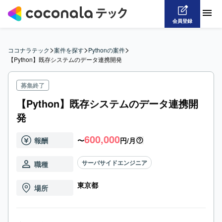
会員登録
>
>
>
ココナラテック
案件を探す
Pythonの案件
【Python】既存システムのデータ連携開発
募集終了
【Python】既存システムのデータ連携開
発
600,000
報酬
〜
円/月
サーバサイドエンジニア
職種
東京都
場所