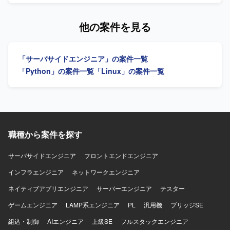
ータ連携ツール（DataSpider、Informatica、Talend、
生しました。 【作業内容】 AIテックリードや国、自治体、
SSIS、Synclogic 等） ・JDBC/ODBCコネクタ、SaaS連携
大学、電力会社、メーカーとスピード感をもち連携しなが
他の案件を見る
製品
ら、研究開発の加速、顧客体験の革新、未来を拓くAI技術
に関する業務領域に対応していただきます。 具体的には、
最新の科学論文と生成AI技術を駆使したPoC開発、AIアプリ
「サーバサイドエンジニア」の案件一覧
ケーションの設計・実装・テスト、LLMの技術探求、AIチ
ャットボットの開発、プロンプトエンジニアリングの実践
「Python」の案件一覧
「Linux」の案件一覧
などを行っていただきます。 当社およびグループ会社が展
開するクラウドソリューションの企画段階から参画いただ
き、PoCを経てローンチまでを担当していただきます。
【求める人物像】 新しい状況を学び、それに適応できる有
能な人材を求めています。常に影響型リーダーシップを発
揮し、あいまいさを許容しながら積極的な行動がとれ、協
職種から案件を探す
調性があり、探究心をもっている方を歓迎いたします。成
果をあげるために必要なスキルを備え、礼儀正しく謙虚で
サーバサイドエンジニア
フロントエンドエンジニア
ある方を求めています。 【ポジションの魅力】 太陽光発電
インフラエンジニア
所ソリューションや蓄電所ソリューションに関するクラウ
ネットワークエンジニア
ドソリューションの企画からPoC、ローンチまで一連のプ
ネイティブアプリエンジニア
サーバーエンジニア
テスター
ロセスに関わることができます。 【開発環境】 生成AI技術
やLLMを活用したPoC開発およびAIアプリケーション開発を
ゲームエンジニア
LAMP系エンジニア
PL
汎用機
ブリッジSE
行っていただきます。
組込・制御
AIエンジニア
上級SE
フルスタックエンジニア