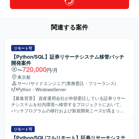
関連する案件
リモート可
【Python/SQL】証券リサーチシステム移管バッチ
開発案件
720,000
〜
円/月
東京都
サーバサイドエンジニア
(業務委託・フリーランス)
Python
・
WindowsServer
【募集背景】 資産運用会社が外部委託している証券リサー
チシステムを社内環境へ移管するプロジェクトにおいて、
バッチプログラムの移行および新規開発ニーズが高まって
いるための募集です。 【作業内容】 既存の証券リサーチシ
ステムにおけるバッチ処理の移管作業を担当していただき
ます。具体的には、Linuxサーバー上で稼働しているバッチ
リモート可
プログラムをWindowsサーバー環境へ移行し、Pythonへの
【Python/SQL/フルリモート】証券リサーチシステ