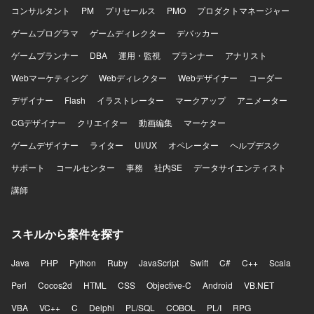
コンサルタント
PM
プリセールス
PMO
プロダクトマネージャー
ゲームプログラマ
ゲームディレクター
デバッカー
ゲームプランナー
DBA
運用・監視
プランナー
アナリスト
Webマーケティング
Webディレクター
Webデザイナー
コーダー
デザイナー
Flash
イラストレーター
マークアップ
アニメーター
CGデザイナー
クリエイター
動画編集
マーケター
ゲームデザイナー
ライター
UI/UX
オペレーター
ヘルプデスク
サポート
コールセンター
事務
社内SE
データサイエンティスト
講師
スキルから案件を探す
Java
PHP
Python
Ruby
JavaScript
Swift
C#
C++
Scala
Perl
Cocos2d
HTML
CSS
Objective-C
Android
VB.NET
VBA
VC++
C
Delphi
PL/SQL
COBOL
PL/I
RPG