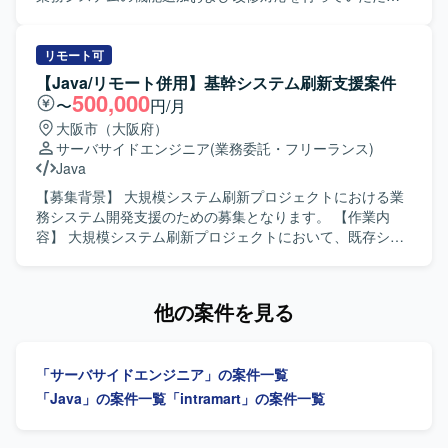
開発との協業を通じてコミュニケーション力やマネジメン
ます。基本設計から製造、テストまで一貫して担当してい
ト力も磨いていただけます。生成AIの業務活用にも取り組
ただきます。既存機能の改善および不具合対応を行ってい
めるため、最新技術の活用経験を積むことができます。
ただきます。各種レビューやドキュメント作成も対応して
リモート可
【開発環境】 Javaを用いたWebアプリケーション開発環境
いただきます。 【求める人物像】 開発経験が豊富で周囲と
【Java/リモート併用】基幹システム刷新支援案件
となっております。ApacheおよびRDBを利用したシステム
円滑にコミュニケーションを取りながら主体的に動いてい
500,000
〜
円/月
構成の中で、設計からテストまで一貫した開発経験を積ん
ただける方を求めています。既存システムの仕様を理解し
大阪市（大阪府）
でいただけます。
ながら改善提案を行っていただける方が望ましいです。
サーバサイドエンジニア
(業務委託・フリーランス)
【ポジションの魅力】 基本設計からテストまで一貫して担
Java
当できるため、上流から下流まで幅広い工程の経験を積む
ことができます。既存システムの機能追加や改善を通じて
【募集背景】 大規模システム刷新プロジェクトにおける業
業務知識と技術力の両面を高めていただけます。 【開発環
務システム開発支援のための募集となります。 【作業内
境】 Java、Spring Boot、SQL、AWS、Gitなどを用いた
容】 大規模システム刷新プロジェクトにおいて、既存シス
Webシステム開発環境になります。
テムの機能分離およびサービス化に伴う業務システム開発
をご担当いただきます。要件定義、設計、開発、テストま
で一貫して対応いただきます。 【求める人物像】 システム
他の案件を見る
開発プロジェクトにおいて自ら主体的に技術調査や検証、
課題解決に取り組んでいただける方を求めています。長期
的に参画し、品質向上や生産性向上に向けた取り組みにも
「サーバサイドエンジニア」の案件一覧
前向きに関わっていただける方が望ましいです。 【ポジシ
ョンの魅力】 大規模システム刷新プロジェクトに長期的に
「Java」の案件一覧
「intramart」の案件一覧
携わることで、要件定義からテストまで一連の工程を通じ
た開発経験を積むことができます。既存システムの機能分