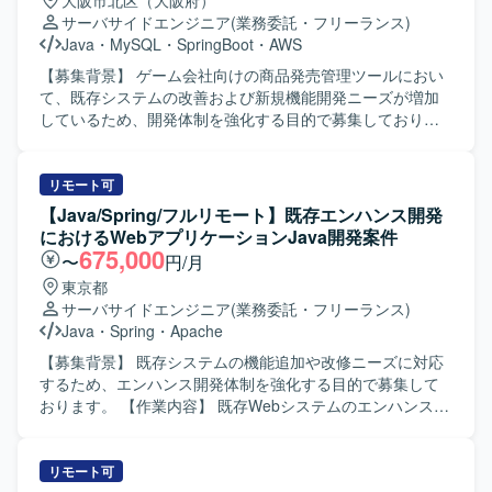
大阪市北区（大阪府）
サーバサイドエンジニア
(業務委託・フリーランス)
Java
・
MySQL
・
SpringBoot
・
AWS
【募集背景】 ゲーム会社向けの商品発売管理ツールにおい
て、既存システムの改善および新規機能開発ニーズが増加
しているため、開発体制を強化する目的で募集しておりま
す。 【作業内容】 既存の商品発売管理ツールおよび関連シ
ステムに対し、改善要望対応や不具合修正、新規機能開発
を行っていただきます。要件をもとに詳細設計書を作成
リモート可
し、Javaを用いた実装およびJUnit等によるテストを実施し
【Java/Spring/フルリモート】既存エンハンス開発
ていただきます。既存機能の改修と新規機能追加の双方に
におけるWebアプリケーションJava開発案件
携わっていただきます。 【求める人物像】 自立して設計か
675,000
〜
円/月
ら開発、テストまで一貫して対応できる方を求めておりま
東京都
す。与えられたタスクに対して主体的に課題を整理し、周
サーバサイドエンジニア
(業務委託・フリーランス)
囲と連携しながら着実に推進できる方を歓迎いたします。
Java
・
Spring
・
Apache
【ポジションの魅力】 複数の関連システムに携わること
で、設計から開発、テストまで一連の工程を経験すること
【募集背景】 既存システムの機能追加や改修ニーズに対応
ができます。Javaを中心としつつ、ReactやTypeScript、
するため、エンハンス開発体制を強化する目的で募集して
AWSなどモダンな技術にも触れられる環境のため、フルス
おります。 【作業内容】 既存Webシステムのエンハンス開
タック志向のスキルアップが期待できます。 【開発環境】
発において、Javaを用いた設計〜テストまでの一連の工程
Java、Spring Boot、JavaScript、React、Next.js、
を担当していただきます。既存機能の追加・改修を中心
TypeScript、JUnit、Jest、MySQL、AWS各種サービスを利
に、ApacheやRDBを考慮した設計・実装、他者成果物のレ
リモート可