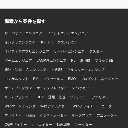
離やサービス化といったモダナイゼーションに関わること
で、設計力や技術調査力、課題解決力を高めていただけま
す。 【開発環境】 Javaを用いたWebアプリケーション開発
環境を想定した業務となります。
職種から案件を探す
サーバサイドエンジニア
フロントエンドエンジニア
インフラエンジニア
ネットワークエンジニア
ネイティブアプリエンジニア
サーバーエンジニア
テスター
ゲームエンジニア
LAMP系エンジニア
PL
汎用機
ブリッジSE
組込・制御
AIエンジニア
上級SE
フルスタックエンジニア
コンサルタント
PM
プリセールス
PMO
プロダクトマネージャー
ゲームプログラマ
ゲームディレクター
デバッカー
ゲームプランナー
DBA
運用・監視
プランナー
アナリスト
Webマーケティング
Webディレクター
Webデザイナー
コーダー
デザイナー
Flash
イラストレーター
マークアップ
アニメーター
CGデザイナー
クリエイター
動画編集
マーケター