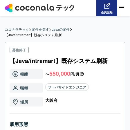
会員登録
>
>
>
ココナラテック
案件を探す
Javaの案件
【Java/intramart】既存システム刷新
募集終了
【Java/intramart】既存システム刷新
550,000
報酬
〜
円/月
サーバサイドエンジニア
職種
大阪府
場所
雇用形態