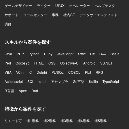
ゲームデザイナー
ライター
UI/UX
オペレーター
ヘルプデスク
サポート
コールセンター
事務
社内SE
データサイエンティスト
講師
スキルから案件を探す
Java
PHP
Python
Ruby
JavaScript
Swift
C#
C++
Scala
Perl
Cocos2d
HTML
CSS
Objective-C
Android
VB.NET
VBA
VC++
C
Delphi
PL/SQL
COBOL
PL/I
RPG
Actionscript
SQL
shell
アセンブラ
Go言語
Kotlin
TypeScript
R言語
Apex
Dart
特徴から案件を探す
リモート可
週1勤務
週2勤務
週3勤務
週4勤務
週5勤務