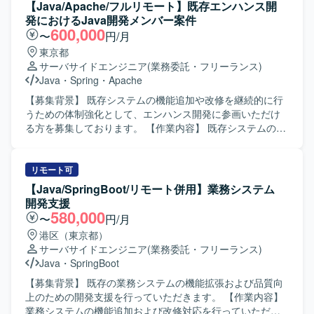
用したWebアプリケーション開発環境となります。
ビュー、課題やリスクの抽出と改善推進などを行っていた
【Java/Apache/フルリモート】既存エンハンス開
だきます。また、生成AIを活用した業務効率化も適宜検討
発におけるJava開発メンバー案件
しながら進めていただきます。 【求める人物像】 自発的に
600,000
〜
円/月
課題やリスクを発見し、関係者を巻き込みながら解決に動
東京都
ける方を求めております。顧客に対して分かりやすく説明
サーバサイドエンジニア
(業務委託・フリーランス)
できるコミュニケーション力を持ち、新しい領域にも主体
Java
・
Spring
・
Apache
的にキャッチアップできる方にご活躍いただきたいと考え
ております。 【ポジションの魅力】 既存システムのエンハ
【募集背景】 既存システムの機能追加や改修を継続的に行
ンス開発を通じて、上流からテストまで一貫したWebアプ
うための体制強化として、エンハンス開発に参画いただけ
リケーション開発経験を積むことができます。他者成果物
る方を募集しております。 【作業内容】 既存システムのエ
のレビューや顧客との調整を通じて、技術スキルだけでな
ンハンス開発におけるJavaを用いたWeb開発を担当してい
くコミュニケーション力や課題解決力も高めていくことが
ただきます。設計からテストまでの一連の工程に携わって
できます。生成AIを活用した新しい開発スタイルにチャレ
いただきます。既存システムの機能追加や改修を中心に、
リモート可
ンジできる環境です。 【開発環境】 Javaを中心としたWeb
能動的なコミュニケーションや課題解決を行いながら、生
【Java/SpringBoot/リモート併用】業務システム
アプリケーション開発環境のもと、ApacheやRDBを利用し
成AIの活用も行っていただきます。設計から開発まではオ
開発支援
たシステムの機能追加・改修を行っております。Spring系
フショアでの開発体制と連携して進めていただきます。
580,000
〜
円/月
フレームワークなどを用いた開発スタイルに触れる機会も
【求める人物像】 指示待ちではなく、自発的に発信や議論
港区（東京都）
ございます。
ができるマインドをお持ちの方を求めております。課題や
サーバサイドエンジニア
(業務委託・フリーランス)
リスクを自ら抽出し、周囲を巻き込みながら解決を推進で
Java
・
SpringBoot
きる方、知らない領域にも主体的にキャッチアップし、臨
機応変に対応できる方を歓迎いたします。 【ポジションの
【募集背景】 既存の業務システムの機能拡張および品質向
魅力】 既存システムのエンハンス開発を通じて、設計から
上のための開発支援を行っていただきます。 【作業内容】
テストまで一連の工程を経験できる環境です。オフショア
業務システムの機能追加および改修対応を行っていただき