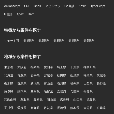
Actionscript
SQL
shell
アセンブラ
Go言語
Kotlin
TypeScript
R言語
Apex
Dart
特徴から案件を探す
リモート可
週1勤務
週2勤務
週3勤務
週4勤務
週5勤務
地域から案件を探す
東京都
大阪府
福岡県
愛知県
埼玉県
千葉県
神奈川県
北海道
青森県
岩手県
宮城県
秋田県
山形県
福島県
茨城県
栃木県
群馬県
新潟県
富山県
石川県
福井県
山梨県
長野県
岐阜県
静岡県
三重県
滋賀県
京都府
兵庫県
奈良県
和歌山県
鳥取県
島根県
岡山県
広島県
山口県
徳島県
香川県
愛媛県
高知県
佐賀県
長崎県
熊本県
大分県
宮崎県