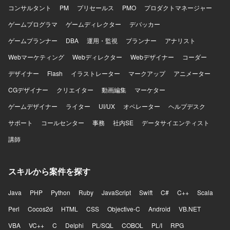
ど
コンサルタント
PM
プリセールス
PMO
プロダクトマネージャー
ゲームプログラマ
ゲームディレクター
デバッカー
ゲームプランナー
DBA
運用・監視
プランナー
アナリスト
Webマーケティング
Webディレクター
Webデザイナー
コーダー
デザイナー
Flash
イラストレーター
マークアップ
アニメーター
CGデザイナー
クリエイター
動画編集
マーケター
ゲームデザイナー
ライター
UI/UX
オペレーター
ヘルプデスク
サポート
コールセンター
事務
社内SE
データサイエンティスト
講師
スキルから案件を探す
Java
PHP
Python
Ruby
JavaScript
Swift
C#
C++
Scala
Perl
Cocos2d
HTML
CSS
Objective-C
Android
VB.NET
VBA
VC++
C
Delphi
PL/SQL
COBOL
PL/I
RPG