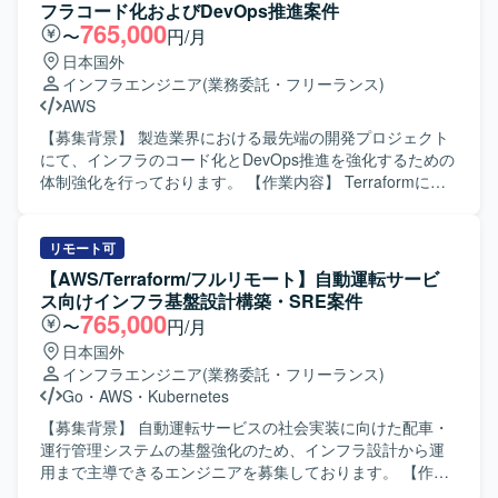
基盤およびインフラ基盤構成になります。
だきます。 本番運用を想定したモデル管理、デプロイ、監
フラコード化およびDevOps推進案件
視、ログ収集、障害対応、性能改善までを一貫して対応し
765,000
〜
円/月
ていただきます。 CI/CD、IaC、コンテナ等を活用した開
日本国外
発・運用基盤の整備や、AWS環境における権限・セキュリ
インフラエンジニア
(業務委託・フリーランス)
ティ設計もご担当いただきます。 要件整理、アーキテクチ
AWS
ャ設計、実装、テスト、運用設計までの一連の工程を推進
していただきます。 【求める人物像】 モデル開発だけでな
【募集背景】 製造業界における最先端の開発プロジェクト
く、実運用を見据えたシステム全体の設計・構築ができる
にて、インフラのコード化とDevOps推進を強化するための
方を求めております。 機械学習、クラウド、アプリケーシ
体制強化を行っております。 【作業内容】 Terraformによ
ョン、インフラ、運用を横断的に理解し、要件が固まりき
る環境構築とコード管理を行っていただきます。
っていない状況でも技術的な論点整理や実現方式の検討を
OpenClaw（Open-Crow）を動作させる環境のTerraformコ
主体的に進められる方が望ましいです。 長期的な保守性、
ード作成およびコードレビュー対応、Terraformのアプライ
リモート可
拡張性、セキュリティを意識して設計できる方を歓迎いた
作業と、それに伴う関係各所への連携・通知・調整を実施
【AWS/Terraform/フルリモート】自動運転サービ
します。 【ポジションの魅力】 機械学習モデルの構築にと
していただきます。 また、CI/CDおよび評価運用の仕組み
ス向けインフラ基盤設計構築・SRE案件
どまらず、データ前処理から学習、評価、推論、再学習、
化として、開発・運用基盤における効率的なCIプロセスの
765,000
〜
円/月
モデル管理、監視、障害対応までを含めたMLシステム全体
設計および実装、開発環境（コードエディター）の整備と
日本国外
の設計・構築に携わることができます。 AWS SageMaker
ドキュメント化、クラウド上のWeb操作からコードエディ
インフラエンジニア
(業務委託・フリーランス)
をはじめとしたクラウドサービスやマイクロサービスを組
ターへの移行に伴う拡張機能やツールの設定・検証、手順
Go
・
AWS
・
Kubernetes
み合わせた先進的なアーキテクチャに関わる機会があり、
書や仕様書の作成・アップデートのサポートを行っていた
MLOps やインフラ、セキュリティを含めた横断的なスキル
だきます。 【求める人物像】 インフラのコード化や
【募集背景】 自動運転サービスの社会実装に向けた配車・
を高めていただけます。 【開発環境】 AWS 環境（AWS
DevOpsに主体的に取り組み、チームと連携しながら開発全
運行管理システムの基盤強化のため、インフラ設計から運
SageMaker 等）を活用した機械学習システムおよびMLOps
体の生産性向上に貢献していただける方を求めておりま
用まで主導できるエンジニアを募集しております。 【作業
基盤を想定しております。
す。 【ポジションの魅力】 生成AIを活用した最先端技術に
内容】 自動運転サービスに必要なシステムの開発やサービ