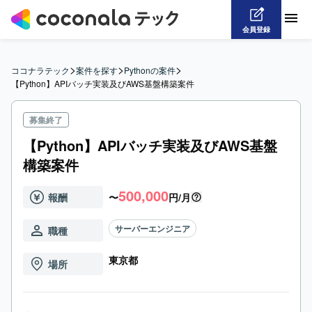
会員登録
>
>
>
ココナラテック
案件を探す
Pythonの案件
【Python】APIバッチ実装及びAWS基盤構築案件
募集終了
【Python】APIバッチ実装及びAWS基盤
構築案件
500,000
報酬
〜
円/月
サーバーエンジニア
職種
東京都
場所