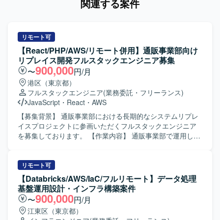
関連する案件
リモート可
【React/PHP/AWS/リモート併用】通販事業部向け
リプレイス開発フルスタックエンジニア募集
900,000
〜
円/月
港区（東京都）
フルスタックエンジニア
(業務委託・フリーランス)
JavaScript
・
React
・
AWS
【募集背景】 通販事業部における長期的なシステムリプレ
イスプロジェクトに参画いただくフルスタックエンジニア
を募集しております。 【作業内容】 通販事業部で運用して
いる既存システムのリプレイスにおいて、フロントエンド
からバックエンドまで一貫した開発業務を担当していただ
きます。プロジェクト立ち上げ段階から参画し、アーキテ
リモート可
クチャ設計や実装方針の検討にも関わっていただきます。
【Databricks/AWS/IaC/フルリモート】データ処理
長期的なリプレイス計画に基づき、段階的な機能移行や改
基盤運用設計・インフラ構築案件
善を行っていただきます。 【求める人物像】 変化を楽しみ
900,000
〜
円/月
ながら主体的に行動し、チーム内外にポジティブな影響を
江東区（東京都）
与えられる方を求めております。技術的好奇心だけでなく