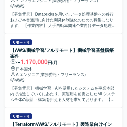
インフラエンジニア
(業務委託・フリーランス)
事業への貢献を強く意識し、失敗を恐れず挑戦し、その経
AWS
験から得た学びを共有できる方にご活躍いただきたいと考
えております。HRTの精神を大切にしながら、状況に応じ
【募集背景】 Databricksを用いたデータ処理基盤への移行
てリーダーシップを発揮してプロジェクトを前に進めてい
および本番適用に向けた開発体制強化のための募集になり
ただきます。 【ポジションの魅力】 長期的なリプレイスプ
ます。 【作業内容】 大手自動車関連企業向けデータ処理基
ロジェクトの立ち上げから携わることができ、システム全
盤において、Databricksを用いた設計・構築をご担当いただ
体のアーキテクチャ設計や技術選定に関わる経験を積むこ
きます。 既存のSnowflakeベースのシステムで満たせてい
とができます。フロントエンドからバックエンド、インフ
なかった要件をDatabricksで実現するため、本番適用に向け
リモート可
ラまで幅広い技術領域に関与できるため、フルスタックエ
た運用設計およびインフラ基盤構築を行っていただきま
【AWS/機械学習/フルリモート】機械学習基盤構築
ンジニアとしてのスキルを大きく伸ばしていただけます。
す。 具体的には、各サービス開発者に対するDatabricks移
案件
【開発環境】 Reactを中心としたフロントエンド環境と、
行に向けた支援や各種調整、Databricks環境での運用設計お
1,170,000
〜
円/月
PHP／Ruby／Go／Python などを用いたバックエンド環境
よび運用手順書の作成、AWSおよびTerraform等を用いたイ
日本国外
を想定しております。AWSまたはGCP上にインフラを構築
ンフラ基盤環境の構築などを実施していただきます。 【求
AIエンジニア
(業務委託・フリーランス)
し、IaCを用いた構成管理を行っていただきます。Next.js
める人物像】 関係部署や開発者とのコミュニケーションを
AWS
や AppRouter などのモダンな技術スタックを取り入れた開
円滑に行いながら、主体的に課題整理と調整を進めていた
発も行っていただく可能性があります。
だける方を求めております。 【ポジションの魅力】
【募集背景】 機械学習・AIを活用したシステムを事業本部
Databricksを中心とした最新のデータ処理基盤の設計・構築
内で推進していくにあたり、実運用を前提としたMLシステ
に携わることができ、大規模分散処理基盤の知見を深める
ム全体の設計・構築を担える人材を求めております。 【作
ことができます。 また、運用設計からインフラ構築まで一
業内容】 AWS SageMaker 等を活用した機械学習システム
連の工程に関わることで、クラウドデータ基盤エンジニア
の設計・構築をご担当いただきます。 機械学習パイプライ
としてのスキルを幅広く磨いていただけます。 【開発環
ンの構築や、API、バッチ処理、データ基盤、ストレージ、
リモート可
境】 Databricks, AWS, Terraform などを用いたデータ処理
監視などを組み合わせたアーキテクチャ設計を行っていた
【Terraform/AWS/フルリモート】製造業向けイン