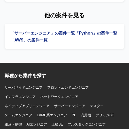
触れながら、大手製造業向けの影響力の大きい基盤開発に
ス提供を支えるインフラ基盤の設計・構築・運用を担当し
携わることができます。単なるインフラ維持管理にとどま
ていただきます。 サービス立ち上げの初期フェーズから参
他の案件を見る
らず、CI/CDの仕組み化やエディター環境の整備など、
画し、アーキテクト設計や基本設計（主にセキュリティや
DevOpsの推進者として開発全体の仕組みづくりを主導して
可観測性などの非機能要件）を実施していただきます。 そ
いただけます。 【開発環境】 Terraformを用いたインフラ
の後はインフラエンジニア/SREとして、環境の構築および
「サーバーエンジニア」の案件一覧
「Python」の案件一覧
コード化および主要クラウドサービス（AWSなど）上での
最適化を主導していただきます。 具体的には、開発および
環境構築・運用を行う開発環境となっております。
サービス提供基盤のアーキテクト設計や基本設計、DevOps
「AWS」の案件一覧
環境の設計・構築、SREとして環境の自動化や最適化など
を行っていただきます。 【求める人物像】 自ら主体的にサ
ービス基盤づくりに取り組み、非機能要件を意識した設
計・改善ができる方を求めております。 長期的なサービス
展開を見据え、チームと協調しながら継続的な改善に取り
組める方が望ましいです。 【ポジションの魅力】 サービス
職種から案件を探す
として安全かつ継続的に運用するための基盤づくりに深く
関わることができます。 スモールスタートから5年スパンで
サーバサイドエンジニア
フロントエンドエンジニア
の大規模展開を見据えたプロジェクトであり、立ち上げフ
インフラエンジニア
ェーズから仕様検討やアーキテクチャ設計に関与できま
ネットワークエンジニア
す。 移動支援や地域交通の維持、ドライバー不足などの社
ネイティブアプリエンジニア
サーバーエンジニア
テスター
会課題の解決に直結する社会インフラ領域に挑戦できる点
も大きな魅力です。 【開発環境】 クラウド：AWS または
ゲームエンジニア
LAMP系エンジニア
PL
汎用機
ブリッジSE
GCP 基盤：EKS + マネージドサービス 言語：Go / React な
組込・制御
AIエンジニア
上級SE
フルスタックエンジニア
ど（予定） その他：マイクロサービス、データ処理設計 な