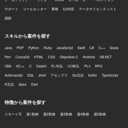
サポート
コールセンター
事務
社内SE
データサイエンティスト
講師
スキルから案件を探す
Java
PHP
Python
Ruby
JavaScript
Swift
C#
C++
Scala
Perl
Cocos2d
HTML
CSS
Objective-C
Android
VB.NET
VBA
VC++
C
Delphi
PL/SQL
COBOL
PL/I
RPG
Actionscript
SQL
shell
アセンブラ
Go言語
Kotlin
TypeScript
R言語
Apex
Dart
特徴から案件を探す
リモート可
週1勤務
週2勤務
週3勤務
週4勤務
週5勤務