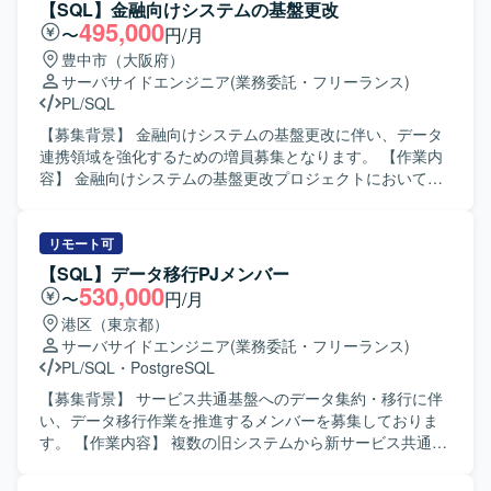
ステム環境での開発・保守となります。Oracle関連技術を
テムの開発業務をご担当いただきます。カルテベンダーか
【SQL】金融向けシステムの基盤更改
利用したシステムが想定されます。
ら提供される連携仕様に基づき、連携システムの設定を行
495,000
〜
円/月
い、正しく動作しているかを確認いたします。設定のみで
豊中市（大阪府）
は対応しきれないケースにおいては、プログラム修正を行
サーバサイドエンジニア
(業務委託・フリーランス)
い仕様どおりの連携を実現していただきます。また、稼働
PL/SQL
施設で連携処理に関する問い合わせが発生した際には、ロ
グやデータを確認しながら原因調査および対応方針の検討
【募集背景】 金融向けシステムの基盤更改に伴い、データ
を実施していただきます。 【求める人物像】 複数の病院を
連携領域を強化するための増員募集となります。 【作業内
同時に担当するため、作業の優先順位を自ら整理し、必要
容】 金融向けシステムの基盤更改プロジェクトにおいて、
に応じて周囲と相談しながら進められる方を求めておりま
データ連携処理の設計・製造・テストをご担当いただきま
す。医療分野というクリティカルな領域のシステムである
す。バッチシステムの開発やデータ連携ロジックの実装、
ことを理解し、些細な点であっても独断で判断せず、適切
既存処理の改善および検証などを行っていただきます。
リモート可
にエスカレーションや相談ができる方が望ましいです。デ
【求める人物像】 データ連携やバッチ処理に主体的に取り
【SQL】データ移行PJメンバー
ータ連携のテストなど単調になりがちな作業に対しても、
組み、関係者とのコミュニケーションを取りながら粘り強
530,000
〜
円/月
着実かつ丁寧に継続して取り組める方を歓迎いたします。
く業務を進めていただける方を求めています。 【ポジショ
港区（東京都）
【ポジションの魅力】 医療現場を支える基幹システムのデ
ンの魅力】 金融系システムの基盤更改に携わることで、大
サーバサイドエンジニア
(業務委託・フリーランス)
ータ連携に携わることで、医療業務の効率化や安全性向上
規模なデータ連携処理の設計・開発経験を積むことがで
PL/SQL
・
PostgreSQL
に直接貢献できるポジションです。電子カルテや各種部門
き、SQLおよびETLツールのスキルを高めていただけます。
システムとの連携仕様に深く関わることで、医療情報シス
【開発環境】 SQLおよびETLツール（Data Stage、
【募集背景】 サービス共通基盤へのデータ集約・移行に伴
テム特有のデータ構造や業務フローへの理解を深めること
DataSpider）を用いたデータ連携・バッチ処理の開発環境
い、データ移行作業を推進するメンバーを募集しておりま
ができます。また、複数施設を担当することで、さまざま
となります。
す。 【作業内容】 複数の旧システムから新サービス共通基
な運用形態や要望に触れながら、要件解釈力やトラブルシ
盤へのデータ集約・移行において、データ移行リーダーの
ューティング能力を伸ばすことができます。 【開発環境】
指示のもと、マッピング定義書の作成補助、移行SQLやス