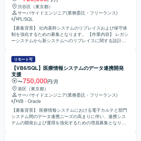
渋谷区（東京都）
サーバサイドエンジニア
(業務委託・フリーランス)
PL/SQL
【募集背景】 社内基幹システムのリプレイスおよび保守体
制を強化するための募集となります。 【作業内容】 レガシ
ーシステムから新システムへのリプレイスに関する設計・
開発・移行作業をご担当いただきます。既存の基幹システ
ムに対する保守、改修、問合せ対応、障害発生時の調査お
よび原因究明、改善対応なども実施いただきます。業務担
リモート可
当者との調整を行いながら、仕様整理や影響範囲の確認、
【VB6/SQL】医療情報システムのデータ連携開発
テスト計画およびテスト実施、リリース後のフォローまで
支援
一連の作業をお願いいたします。 【求める人物像】 関係者
750,000
〜
円/月
と円滑にコミュニケーションを取りながら主体的に動いて
港区（東京都）
いただける方を求めております。既存システムの仕様を自
サーバサイドエンジニア
(業務委託・フリーランス)
らキャッチアップし、課題に対して粘り強く対応できる方
VB
・
Oracle
が望ましいです。 【ポジションの魅力】 基幹システムのリ
プレイスおよび保守を通じて、上流から下流まで一貫した
【募集背景】 医療情報システムにおける電子カルテと部門
業務に携わることができます。長期的な保守・改善を通じ
システム間のデータ連携ニーズの高まりに伴い、連携シス
て業務理解と技術力を同時に高めることができ、SQLや
テムの開発および運用を強化するための増員募集となりま
PL/SQLを活用したシステム開発・保守の経験を深められま
す。 【作業内容】 電子カルテと各種部門システム間でやり
す。 【開発環境】 SQLおよびPL/SQLを中心とした基幹シ
取りされる依頼情報や患者情報などを対象とした連携シス