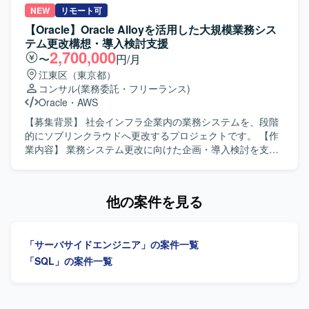
XSLTやSQL、VB6を用いた連携システム開発環境となって
クリプトの開発、データ検証、リハーサルおよび本番移行
NEW
リモート可
おり、データ連携設定とプログラム修正を組み合わせた開
作業をご担当いただきます。 現行システムおよび新基盤の
【Oracle】Oracle Alloyを活用した大規模業務シス
発スタイルで作業を行っていただきます。
テーブル定義を確認し、新旧データ項目のマッピング定義
テム更改構想・導入検討支援
書の作成・更新、仕様不明点の洗い出しおよび照会を行っ
2,700,000
〜
円/月
ていただきます。 指示や仕様に基づき、データ抽出・変
江東区（東京都）
換・登録のためのSQLクエリの作成・修正、データクレン
コンサル
(業務委託・フリーランス)
ジング処理や変換ロジックの実装を行っていただきます。
Oracle
・
AWS
移行前後での件数照合やデータ整合性確認用クエリの作成
と実行、テスト環境での移行テストおよび不整合データの
【募集背景】 社会インフラ企業内の業務システムを、段階
抽出・報告を行っていただきます。 移行タイムチャートに
的にソブリンクラウドへ更改するプロジェクトです。 【作
沿ったリハーサルおよび本番データ移行時のSQL実行作
業内容】 業務システム更改に向けた企画・導入検討を支援
業、手順書に沿った運用立ち会い、実行時のエラーログ確
します。他システムへの導入企画、提案ストーリーや論
認や発生課題の一次切り分け・報告もご担当いただきま
点、見積前提条件、開発プロセスの整理を行います。
す。 【求める人物像】 データ構造やテーブル設計を正確に
Oracle Alloyを活用した構成検討、各チームとの要件整理、
他の案件を見る
理解しながら粘り強く検証作業を進められる方を求めてお
ITPC審査向け資料および上層部向け上申資料の作成・説明
ります。 リーダーや設計担当とコミュニケーションを取り
を担当します。 【求める人物像】 関係者と連携しながら論
つつ、指示や仕様を踏まえて自律的にSQL実装や検証を進
点や要件を整理し、上層部向けに分かりやすく説明できる
「サーバサイドエンジニア」の案件一覧
められる方が望ましいです。 【ポジションの魅力】 複数シ
方を求めています。 【ポジションの魅力】 大規模な業務シ
ステムを対象とした大規模なデータ移行プロジェクトに参
ステム更改において、構想・企画検討から導入検討まで幅
「SQL」の案件一覧
画し、共通基盤化に伴うデータ構造変更への対応を通じ
広く携われます。 【開発環境】 Oracle Alloy、Oracle、OCI
て、データ移行やSQL実装に関する実務経験を幅広く積む
を活用します。
ことができます。 データマッピング、移行実装、検証、移