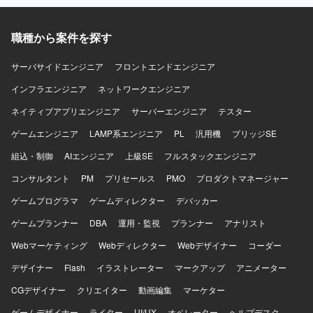
行本番対応まで一連の工程に携わることで、データ移行プ
ロジェクト全体の流れを理解できるポジションです。 【開
発環境】 各種RDBMS環境上でのSQL実装およびデータ検証
職種から案件を探す
を中心とした環境になります。
サーバサイドエンジニア
フロントエンドエンジニア
インフラエンジニア
ネットワークエンジニア
ネイティブアプリエンジニア
サーバーエンジニア
テスター
ゲームエンジニア
LAMP系エンジニア
PL
汎用機
ブリッジSE
組込・制御
AIエンジニア
上級SE
フルスタックエンジニア
コンサルタント
PM
プリセールス
PMO
プロダクトマネージャー
ゲームプログラマ
ゲームディレクター
デバッカー
ゲームプランナー
DBA
運用・監視
プランナー
アナリスト
Webマーケティング
Webディレクター
Webデザイナー
コーダー
デザイナー
Flash
イラストレーター
マークアップ
アニメーター
CGデザイナー
クリエイター
動画編集
マーケター
ゲームデザイナー
ライター
UI/UX
オペレーター
ヘルプデスク