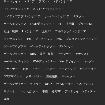
サーバサイドエンジニア
フロントエンドエンジニア
インフラエンジニア
ネットワークエンジニア
ネイティブアプリエンジニア
サーバーエンジニア
テスター
ゲームエンジニア
LAMP系エンジニア
PL
汎用機
ブリッジSE
組込・制御
AIエンジニア
上級SE
フルスタックエンジニア
コンサルタント
PM
プリセールス
PMO
プロダクトマネージャー
ゲームプログラマ
ゲームディレクター
デバッカー
ゲームプランナー
DBA
運用・監視
プランナー
アナリスト
Webマーケティング
Webディレクター
Webデザイナー
コーダー
デザイナー
Flash
イラストレーター
マークアップ
アニメーター
CGデザイナー
クリエイター
動画編集
マーケター
ゲームデザイナー
ライター
UI/UX
オペレーター
ヘルプデスク
サポート
コールセンター
事務
社内SE
データサイエンティスト
講師