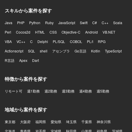
スキルから案件を探す
Java
PHP
Python
Ruby
JavaScript
Swift
C#
C++
Scala
Perl
Cocos2d
HTML
CSS
Objective-C
Android
VB.NET
VBA
VC++
C
Delphi
PL/SQL
COBOL
PL/I
RPG
Actionscript
SQL
shell
アセンブラ
Go言語
Kotlin
TypeScript
R言語
Apex
Dart
特徴から案件を探す
リモート可
週1勤務
週2勤務
週3勤務
週4勤務
週5勤務
地域から案件を探す
東京都
大阪府
福岡県
愛知県
埼玉県
千葉県
神奈川県
北海道
青森県
岩手県
宮城県
秋田県
山形県
福島県
茨城県