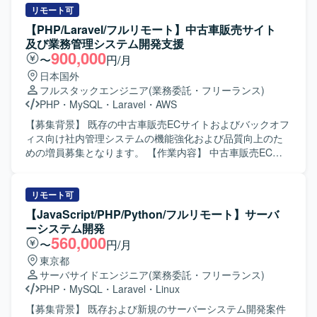
基本設計からテストまで一貫してご担当いただきます。既
リモート可
存機能の改善や追加開発を行い、ベンチマークを重視しな
【PHP/Laravel/フルリモート】中古車販売サイト
がら機能よりも速度を落とさないようパフォーマンスを意
及び業務管理システム開発支援
識した開発を行っていただきます。また、週1回のミーティ
900,000
〜
円/月
ングで開発要望の優先度を決定し、それに基づいて実装・
日本国外
改修を進めていただきます。 【求める人物像】 Webアプ
フルスタックエンジニア
(業務委託・フリーランス)
リ・ネイティブアプリ双方の特性を理解し、フロントエン
PHP
・
MySQL
・
Laravel
・
AWS
ドからバックエンド、DBまで一貫した開発に主体的に取り
組んでいただける方を求めています。既存システムのブラ
【募集背景】 既存の中古車販売ECサイトおよびバックオフ
ッシュアップにおいて、速度やパフォーマンスを意識した
ィス向け社内管理システムの機能強化および品質向上のた
改善提案ができる方です。チーム内のミーティングでの優
めの増員募集となります。 【作業内容】 中古車販売ECサ
先度決定に積極的に参加し、柔軟にコミュニケーションを
イトおよび社内管理システムに対する追加機能開発、不具
取って開発を推進できる方が望ましいです。 【ポジション
合対応、パフォーマンスチューニング、マイグレーション
の魅力】 チャット、タスク管理、資料管理など多機能なビ
対応を行っていただきます。 バックエンドおよびフロント
リモート可
ジネスコミュニケーションツールの開発に携わることで、
エンドの設計（テスト設計を含みます）、開発、テスト、
【JavaScript/PHP/Python/フルリモート】サーバ
Webアプリとネイティブアプリ双方の知見を深めることが
リリースまで一貫してご担当いただきます。 あわせて、コ
ーシステム開発
できます。フロントエンドからバックエンド、DBまで一貫
ードレビューおよびテスト仕様書レビューを実施していた
560,000
〜
円/月
して担当することで、フルスタックなスキルセットを磨く
だきます。 非IT部門のビジネスユーザーと連携し、開発す
東京都
ことができます。性能改善やベンチマークを重視した開発
る機能の仕様策定を行っていただきます。 チケット管理を
サーバサイドエンジニア
(業務委託・フリーランス)
を通じて、高トラフィックなサービス運用に必要な経験も
通じた開発メンバーの進捗管理およびビジネスサイドへの
PHP
・
MySQL
・
Laravel
・
Linux
身につけることができます。 【開発環境】 PHP / Laravel、
進捗報告もお任せいたします。 【求める人物像】 スピード
React、React Native、Docker、MySQLを用いたWebアプ
よりも品質を重視して開発を進められる方を求めておりま
【募集背景】 既存および新規のサーバーシステム開発案件