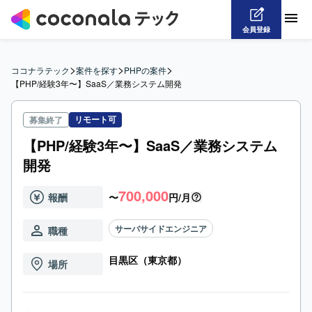
会員登録
>
>
>
ココナラテック
案件を探す
PHPの案件
【PHP/経験3年〜】SaaS／業務システム開発
リモート可
募集終了
【PHP/経験3年〜】SaaS／業務システム
開発
700,000
報酬
〜
円/月
サーバサイドエンジニア
職種
目黒区（東京都）
場所