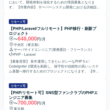
リおよびネイティブアプリの開発環境です。
す。 チームメンバーやビジネスユーザーと積極的にコミュ
において、開発体制を強化するための増員募集となりま
ニケーションを取りながら、自律的に課題解決に取り組め
す。 【作業内容】 サーバーシステム開発における詳細設計
る方が望ましいです。 【ポジションの魅力】 100ヵ国以上
からテスト工程までをご担当いただきます。 各種プログラ
で利用される大規模なECサービスと、そのバックオフィス
ミング言語やフレームワークを用いた機能実装、改修対
システムの開発に携わることで、グローバルなユーザーを
応、単体・結合テストの実施および品質確保に向けた改善
リモート可
意識した機能改善やパフォーマンスチューニングの経験を
対応などを行っていただきます。 【求める人物像】 チーム
【PHP/Laravel/フルリモート】PHP移行・刷新プ
積むことができます。 バックエンドからフロントエンドま
での開発において円滑なコミュニケーションを取りながら
ロジェクト
で幅広い領域に関わりつつ、仕様策定や進捗管理など上流
主体的に動いていただける方を求めております。 新しい技
648,000
〜
円/月
寄りの業務にもチャレンジしていただけます。 【開発環
術やクラウドサービスの習得に前向きに取り組み、自ら情
中央区（東京都）
境】 PHP、Laravel、FuelPHP、JavaScript、TypeScript、
報収集しながらキャッチアップできる方に適したポジショ
サーバサイドエンジニア
(業務委託・フリーランス)
React.js、Vue.js、jQuery、MySQL、Redis、AWS、
ンとなります。 【ポジションの魅力】 複数の言語やフレー
PHP
・
Laravel
Backlog、Slack を用いた環境です。
ムワーク、クラウドサービスを活用した開発に携わること
で、サーバーサイド全般のスキルを幅広く習得していただ
【募集背景】 長年運用してきたレガシーなPHP 5.x /
けます。 詳細設計からテストまで一連の工程を経験できる
CodeIgniter 2環境を刷新し、保守性や信頼性の高いシステ
ため、上流から下流までの開発プロセスを通じてスキルア
ム基盤へ移行するためのプロジェクトになります。 【作業
ップを図ることができます。 【開発環境】
内容】 現行システム（PHP5 / CodeIgniter 2）のソースコー
JavaScript（React）、PHP（Laravel）、Python、Perl
ド解析および仕様の紐解きを行います。PHP 8.x への段階
MySQL、PostgreSQL Linux／Unix AWS、Azure Git
的移行またはリプレイスに向けた移行計画の策定をサポー
リモート可
トします。次期フレームワークの選定支援を行い、選定さ
【PHP/リモート可】SNS型ファンクラブのPHPエ
れたフレームワークを用いた基盤設計および実装を担当し
ンジニア募集
ます。レガシーコードのリファクタリングやE2Eテスト自動
700,000
〜
円/月
化の実装にも取り組んでいただきます。 【求める人物像】
東京都