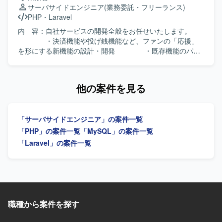
レガシー環境のコード解析やリファクタリングに前向きに
サーバサイドエンジニア
(業務委託・フリーランス)
取り組める方を求めております。チームメンバーと積極的
PHP
・
Laravel
に対話しながら活動し、知識共有やメンバーの成長にも関
心を持って伴走いただける方を歓迎いたします。技術的な
内 容：自社サービスの開発全般をお任せいたします。
内容を分かりやすく言語化し、説明・提案できる方が望ま
・決済機能や投げ銭機能など、ファンの「応援」
しいです。 【ポジションの魅力】 レガシーなPHP環境から
を形にする新機能の設計・開発 ・既存機能のパフ
モダンなPHP 8.xおよびフレームワークへの移行に主体的に
ォーマンス改善、リファクタリング ・企画チーム
関わることができるため、移行計画策定から基盤設計、実
と連携した、新機能の要件定義・仕様策定・開発 環 境：
装、テスト自動化まで幅広い経験を積むことができます。
言語/FW: PHP (Laravel), JavaScript インフラ/DB:
他の案件を見る
既存システムの改善と刷新を通じて、保守性や信頼性向上
AWS (EC2, Aurora MySQL, Redis, Lambda) ツー
に貢献できるポジションです。 【開発環境】 PHP 5.x /
ル: Docker, Git, JIRA, Slack ※ユーザー数拡大に伴
CodeIgniter 2 から PHP 8.x への移行を前提とした環境での
い、パフォーマンス強化及び開発体験向上のため、Next.js
「サーバサイドエンジニア」の案件一覧
開発になります。次期フレームワークとしてLaravelや
やGoの導入も検討中です。 AIツール：Claude
Symfony等のMVCフレームワークを検討し、E2Eテスト自
Code, Cursor, Codex, Gemini など スクラム開発
「PHP」の案件一覧
「MySQL」の案件一覧
動化にPlaywright等のツールを利用いたします。
（JIRAを利用） チーム構成：7名（ディレクター2名、エン
「Laravel」の案件一覧
ジニア4名、アシスタント2名）
職種から案件を探す