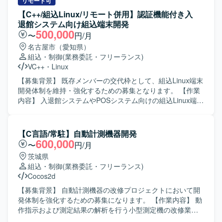
した組み込み開発を行います。
ラなどハードウェアとの連携や制御を行う機能の開発を進
リモート可
めていただきます。 【求める人物像】 主体的に課題を発見
【C++/組込Linux/リモート併用】認証機能付き入
し行動できる方、周囲と円滑にコミュニケーションを取り
退館システム向け組込端末開発
ながら開発を進められる方を求めております。 【ポジショ
500,000
〜
円/月
ンの魅力】 検査装置という専門性の高い領域で、組込開発
名古屋市（愛知県）
スキルやマルチスレッドプログラミング、画像処理関連の
組込・制御
(業務委託・フリーランス)
技術などを実務を通じて習得・強化していただけます。上
VC++
・
Linux
流工程から一貫して関わることで、ソフトウェア全体の構
造理解も深めていただけます。 【開発環境】 C++および
【募集背景】 既存メンバーの交代枠として、組込Linux端末
Visual Studioを用いた組込ソフトウェア開発環境での作業と
開発体制を維持・強化するための募集となります。 【作業
なります。Linux環境での開発やテスト環境構築、Qtや画像
内容】 入退館システムやPOSシステム向けの組込Linux端末
処理ライブラリなどを利用するケースもございます。
において、カード認証・顔認証などの認証機能を中心とし
た機能開発を担当していただきます。基本設計からテス
ト・評価まで一連の工程を実施していただきます。 【求め
【C言語/常駐】自動計測機器開発
る人物像】 組込開発における基本設計からテストまでを主
600,000
〜
円/月
体的に担える方を求めています。認証機能など新しい技術
茨城県
要素にも前向きに取り組み、周囲と協調しながら開発を進
組込・制御
(業務委託・フリーランス)
めていただける方が望ましいです。 【ポジションの魅力】
Cocos2d
入退館やPOSなど実利用シーンに近い組込端末の開発に携
わることができ、認証技術や組込Linuxに関する知見を深め
【募集背景】 自動計測機器の改修プロジェクトにおいて開
ることができます。基本設計から評価まで幅広い工程に関
発体制を強化するための募集になります。 【作業内容】 動
わることで、上流から下流まで一貫した経験を積むことが
作指示および測定結果の解析を行う小型測定機の改修業務
できます。 【開発環境】 組込Linux環境上でC++を用いた開
を担当していただきます。基本設計から詳細設計、プログ