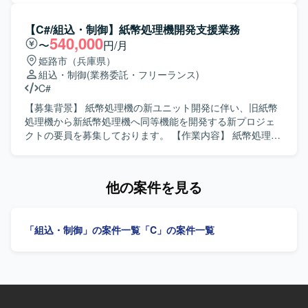
発を行います。認証機能としてカード認証・顔認証などの
ラミング、結合テストまで一連の工程に携わっていただき
機能を実装・評価していただきます。
ます。 【求める人物像】 C言語での開発経験を活かしなが
【C#/組込・制御】紙幣処理機開発支援業務
ら、計測機器分野の開発に主体的に取り組んでいただける
540,000
〜
円/月
方を求めております。設計からテストまで責任感を持って
姫路市（兵庫県）
対応し、チーム内で積極的にコミュニケーションが取れる
組込・制御
(業務委託・フリーランス)
方が望ましいです。 【ポジションの魅力】 小型測定機とい
C#
う専門性の高いプロダクトの改修に携わることで、組込み
系および計測機器開発の知見を深めていただけます。上流
【募集背景】 紙幣処理機の新ユニット開発に伴い、旧紙幣
工程からテストまで幅広く経験できるため、エンジニアと
処理機から新紙幣処理機へ同等機能を開発する新プロジェ
してのスキルアップが期待できます。 【開発環境】 C言語
クトの要員を募集しております。 【作業内容】 紙幣処理機
を用いた自動計測機器向けソフトウェア開発環境になりま
の新ユニット開発において、旧紙幣処理機から新紙幣処理
す。
機への同等機能開発を行っていただきます。C++で作られて
いたターミナルアプリをC#へ置き換える作業は完了してお
他の案件を見る
り、置き換えたC#のソースに対する再設計や新規機能追加
などの開発フェーズを担当していただきます。作業工程と
しては設計、開発、テストをご担当いただきます。 【求め
「組込・制御」の案件一覧
「C」の案件一覧
る人物像】 設計上の課題を改善できる提案力をお持ちの方
を求めております。客先とのコミュニケーションを取りな
がら、提案やアサーティブコミュニケーションを行い、主
体的に業務を推進していただける方が望ましいです。 【ポ
ジションの魅力】 旧システムから新システムへの移行プロ
ジェクトにおいて、C++からC#へのマイグレーション後の