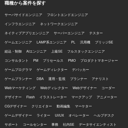
職種から案件を探す
再設計や新規機能開発に携わることができます。アーキテ
クチャ再設計に注力できる環境であり、C#の知識や開発経
験を活かしながら組込み開発のような領域にも関わること
サーバサイドエンジニア
フロントエンドエンジニア
ができます。 【開発環境】 C++で作られていたターミナル
インフラエンジニア
ネットワークエンジニア
アプリをC#へ置き換えた環境で、C#を使った組込み開発の
ようなイメージのシステムを対象として開発していただき
ネイティブアプリエンジニア
サーバーエンジニア
テスター
ます。
ゲームエンジニア
LAMP系エンジニア
PL
汎用機
ブリッジSE
組込・制御
AIエンジニア
上級SE
フルスタックエンジニア
コンサルタント
PM
プリセールス
PMO
プロダクトマネージャー
ゲームプログラマ
ゲームディレクター
デバッカー
ゲームプランナー
DBA
運用・監視
プランナー
アナリスト
Webマーケティング
Webディレクター
Webデザイナー
コーダー
デザイナー
Flash
イラストレーター
マークアップ
アニメーター
CGデザイナー
クリエイター
動画編集
マーケター
ゲームデザイナー
ライター
UI/UX
オペレーター
ヘルプデスク
サポート
コールセンター
事務
社内SE
データサイエンティスト