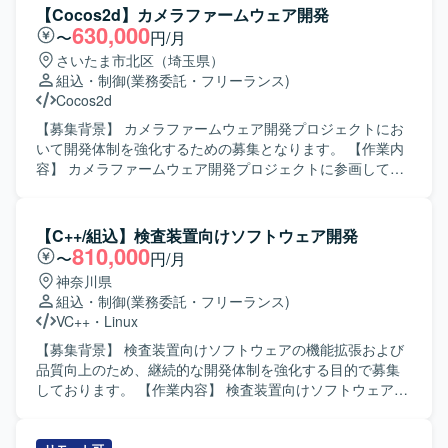
【Cocos2d】カメラファームウェア開発
630,000
〜
円/月
さいたま市北区（埼玉県）
組込・制御
(業務委託・フリーランス)
Cocos2d
【募集背景】 カメラファームウェア開発プロジェクトにお
いて開発体制を強化するための募集となります。 【作業内
容】 カメラファームウェア開発プロジェクトに参画してい
ただきます。ご経験やプロジェクト状況に応じて、ミドル
ウェアからドライバ層までの詳細設計、実装、テストをご
担当いただきます。 【求める人物像】 組み込み開発領域に
【C++/組込】検査装置向けソフトウェア開発
興味を持ち、自ら学習しながら主体的に開発に取り組んで
810,000
〜
円/月
いただける方を求めています。チームメンバーと円滑にコ
神奈川県
ミュニケーションを取りながら成果物の品質向上に努めて
組込・制御
(業務委託・フリーランス)
いただける方が望ましいです。 【ポジションの魅力】 カメ
VC++
・
Linux
ラ製品向けファームウェア開発に携わることで、ミドルウ
ェアからドライバまで幅広いレイヤーの技術経験を積むこ
【募集背景】 検査装置向けソフトウェアの機能拡張および
とができます。長期的なプロジェクトの中で、組み込み開
品質向上のため、継続的な開発体制を強化する目的で募集
発スキルを継続的に向上させることができます。 【開発環
しております。 【作業内容】 検査装置向けソフトウェアの
境】 C言語およびC++を用いたカメラ向けファームウェア開
基本設計から実装、テストまで一連の工程をご担当いただ
発環境となります。RTOSやICEなどのツール・環境を利用
きます。組込ソフトウェアとしてデバイスやメモリ、カメ