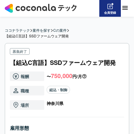
会員登録
>
>
>
ココナラテック
案件を探す
Cの案件
【組込C言語】SSDファームウェア開発
募集終了
【組込C言語】SSDファームウェア開発
750,000
報酬
〜
円/月
組込・制御
職種
神奈川県
場所
雇用形態