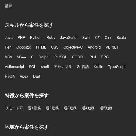
講師
スキルから案件を探す
Java
PHP
Python
Ruby
JavaScript
Swift
C#
C++
Scala
Perl
Cocos2d
HTML
CSS
Objective-C
Android
VB.NET
VBA
VC++
C
Delphi
PL/SQL
COBOL
PL/I
RPG
Actionscript
SQL
shell
アセンブラ
Go言語
Kotlin
TypeScript
R言語
Apex
Dart
特徴から案件を探す
リモート可
週1勤務
週2勤務
週3勤務
週4勤務
週5勤務
地域から案件を探す