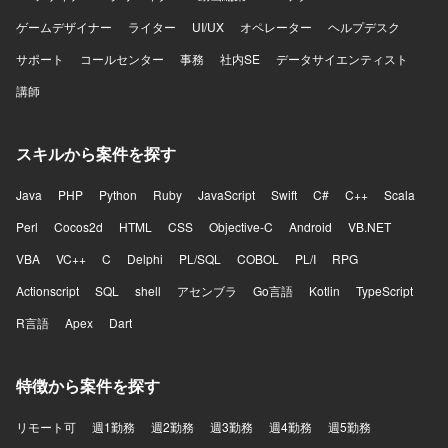
ゲームデザイナー
ライター
UI/UX
オペレーター
ヘルプデスク
サポート
コールセンター
事務
社内SE
データサイエンティスト
講師
スキルから案件を探す
Java
PHP
Python
Ruby
JavaScript
Swift
C#
C++
Scala
Perl
Cocos2d
HTML
CSS
Objective-C
Android
VB.NET
VBA
VC++
C
Delphi
PL/SQL
COBOL
PL/I
RPG
Actionscript
SQL
shell
アセンブラ
Go言語
Kotlin
TypeScript
R言語
Apex
Dart
特徴から案件を探す
リモート可
週1勤務
週2勤務
週3勤務
週4勤務
週5勤務