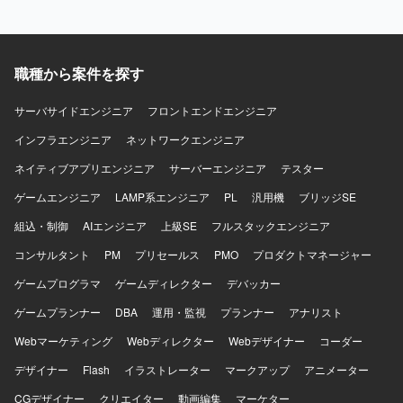
境】 PHP、MySQL、Git、svnを使用します。
職種から案件を探す
サーバサイドエンジニア
フロントエンドエンジニア
インフラエンジニア
ネットワークエンジニア
ネイティブアプリエンジニア
サーバーエンジニア
テスター
ゲームエンジニア
LAMP系エンジニア
PL
汎用機
ブリッジSE
組込・制御
AIエンジニア
上級SE
フルスタックエンジニア
コンサルタント
PM
プリセールス
PMO
プロダクトマネージャー
ゲームプログラマ
ゲームディレクター
デバッカー
ゲームプランナー
DBA
運用・監視
プランナー
アナリスト
Webマーケティング
Webディレクター
Webデザイナー
コーダー
デザイナー
Flash
イラストレーター
マークアップ
アニメーター
CGデザイナー
クリエイター
動画編集
マーケター