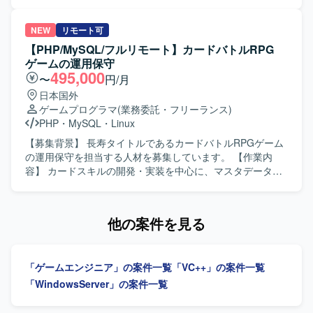
質管理業務となります。
おける課題整理、構造把握、改善方針の策定を行います。
AI開発支援ツールを開発工程へ組み込むための設計、AI出力
の品質担保設計、PoCから本番適用条件の定義および運用
NEW
リモート可
定着を推進します。あわせて、進捗・課題・品質管理を行
【PHP/MySQL/フルリモート】カードバトルRPG
い、現場と管理職の橋渡しを担います。 【求める人物像】
ゲームの運用保守
組み込み開発の制約を理解したうえでAI活用を工程へ落と
495,000
〜
円/月
し込み、PoCで終わらせず本番運用まで推進できる方を求
日本国外
めています。関係者への説明力と資料化力をお持ちの方を
ゲームプログラマ
(業務委託・フリーランス)
歓迎します。 【ポジションの魅力】 設計から実装、レビュ
PHP
・
MySQL
・
Linux
ー、テスト・デバッグまでの開発プロセス全体を対象に、
チームで再現可能なAI活用の運用モデル構築に携われま
【募集背景】 長寿タイトルであるカードバトルRPGゲーム
す。 【開発環境】 GitHub Copilot、Microsoft Copilot、
の運用保守を担当する人材を募集しています。 【作業内
Claude CodeなどのAI開発支援ツールを活用します。
容】 カードスキルの開発・実装を中心に、マスタデータの
用意・設定、必要に応じたソースコードの作成・追加、動
作確認・デバッグ、テスト後の修正対応、本番環境へのリ
リースを行います。キャンペーンやイベント開催時には、
他の案件を見る
LP作成などの簡単な作業も担当します。 【求める人物像】
決められたフローに沿って正確に作業を進め、スピードと
正確性のバランスを意識しながら、地道な反復作業にも根
「ゲームエンジニア」の案件一覧
「VC++」の案件一覧
気強く取り組める方を求めています。 【ポジションの魅
力】 確立された手順に沿ってカードスキルの作成・運用に
「WindowsServer」の案件一覧
集中できる環境です。既存のコードやレギュレーションと
向き合いながら、着実に業務を進められます。 【開発環