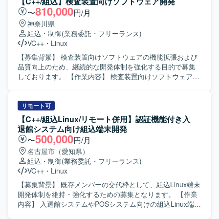
【C++/組込】検査装置向けソフトウェア開発
810,000
〜
円/月
神奈川県
組込・制御
(業務委託・フリーランス)
VC++
・
Linux
【募集背景】 検査装置向けソフトウェアの機能拡張および
品質向上のため、継続的な開発体制を強化する目的で募集
しております。 【作業内容】 検査装置向けソフトウェアの
基本設計から実装、テストまで一連の工程をご担当いただ
きます。組込ソフトウェアとしてデバイスやメモリ、カメ
ラなどハードウェアとの連携や制御を行う機能の開発を進
リモート可
めていただきます。 【求める人物像】 主体的に課題を発見
【C++/組込Linux/リモート併用】認証機能付き入
し行動できる方、周囲と円滑にコミュニケーションを取り
退館システム向け組込端末開発
ながら開発を進められる方を求めております。 【ポジショ
500,000
〜
円/月
ンの魅力】 検査装置という専門性の高い領域で、組込開発
名古屋市（愛知県）
スキルやマルチスレッドプログラミング、画像処理関連の
組込・制御
(業務委託・フリーランス)
技術などを実務を通じて習得・強化していただけます。上
VC++
・
Linux
流工程から一貫して関わることで、ソフトウェア全体の構
造理解も深めていただけます。 【開発環境】 C++および
【募集背景】 既存メンバーの交代枠として、組込Linux端末
Visual Studioを用いた組込ソフトウェア開発環境での作業と
開発体制を維持・強化するための募集となります。 【作業
なります。Linux環境での開発やテスト環境構築、Qtや画像
内容】 入退館システムやPOSシステム向けの組込Linux端末
処理ライブラリなどを利用するケースもございます。
において、カード認証・顔認証などの認証機能を中心とし