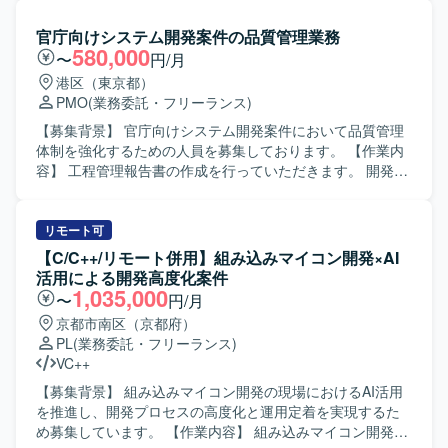
た機能開発を担当していただきます。基本設計からテス
ト・評価まで一連の工程を実施していただきます。 【求め
官庁向けシステム開発案件の品質管理業務
る人物像】 組込開発における基本設計からテストまでを主
580,000
〜
円/月
体的に担える方を求めています。認証機能など新しい技術
港区（東京都）
要素にも前向きに取り組み、周囲と協調しながら開発を進
PMO
(業務委託・フリーランス)
めていただける方が望ましいです。 【ポジションの魅力】
入退館やPOSなど実利用シーンに近い組込端末の開発に携
【募集背景】 官庁向けシステム開発案件において品質管理
わることができ、認証技術や組込Linuxに関する知見を深め
体制を強化するための人員を募集しております。 【作業内
ることができます。基本設計から評価まで幅広い工程に関
容】 工程管理報告書の作成を行っていただきます。 開発チ
わることで、上流から下流まで一貫した経験を積むことが
ームに対する品質管理や品質強化のための各種ヒアリング
できます。 【開発環境】 組込Linux環境上でC++を用いた開
を実施していただきます。 品質管理表の作成を行っていた
発を行います。認証機能としてカード認証・顔認証などの
だきます。 レビュー記録表の分析など品質に関わる各種ド
リモート可
機能を実装・評価していただきます。
キュメントの分析作業を行っていただきます。 【求める人
【C/C++/リモート併用】組み込みマイコン開発×AI
物像】 開発案件での品質管理に主体的に取り組んでいただ
活用による開発高度化案件
ける方を求めております。 開発チームや関係者と積極的に
1,035,000
〜
円/月
コミュニケーションを取りながら業務を進められる方を求
京都市南区（京都府）
めております。 状況の変化に応じて臨機応変に対応できる
PL
(業務委託・フリーランス)
方を歓迎いたします。 【ポジションの魅力】 官庁向けシス
VC++
テム開発案件における品質管理業務を通じて、大規模案件
での品質向上に貢献していただけます。 品質管理に関する
【募集背景】 組み込みマイコン開発の現場におけるAI活用
ドキュメント作成や分析を幅広く経験できる環境です。
を推進し、開発プロセスの高度化と運用定着を実現するた
【開発環境】 官庁向けシステム開発プロジェクト内での品
め募集しています。 【作業内容】 組み込みマイコン開発に