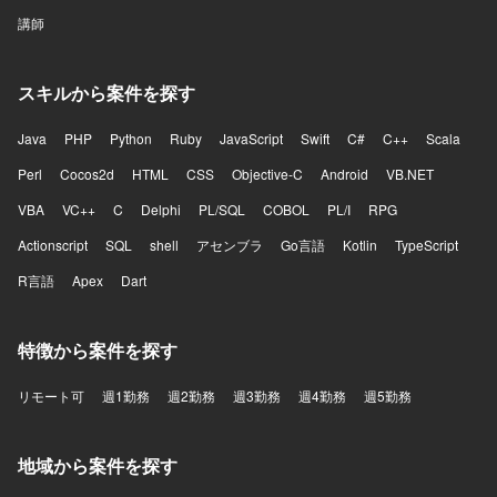
講師
スキルから案件を探す
Java
PHP
Python
Ruby
JavaScript
Swift
C#
C++
Scala
Perl
Cocos2d
HTML
CSS
Objective-C
Android
VB.NET
VBA
VC++
C
Delphi
PL/SQL
COBOL
PL/I
RPG
Actionscript
SQL
shell
アセンブラ
Go言語
Kotlin
TypeScript
R言語
Apex
Dart
特徴から案件を探す
リモート可
週1勤務
週2勤務
週3勤務
週4勤務
週5勤務
地域から案件を探す