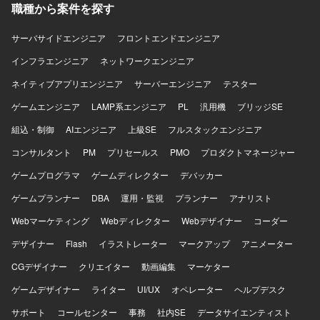
職種から案件を探す
分析から施策立案、クライアントへの提案まで一連のプロ
セスに主体的に関わることができます。データドリブンな
運営に携わりながら、運営ディレクターやリードプランナ
サーバサイドエンジニア
フロントエンドエンジニア
ーとしてのキャリア形成にもつなげていただけます。 【開
インフラエンジニア
ネットワークエンジニア
発環境】 ミドルカジュアルゲームの運営プロジェクトにお
いて、各種KPIデータを活用した分析および資料作成を行う
ネイティブアプリエンジニア
サーバーエンジニア
テスター
環境で業務を進めていただきます。
ゲームエンジニア
LAMP系エンジニア
PL
汎用機
ブリッジSE
組込・制御
AIエンジニア
上級SE
フルスタックエンジニア
コンサルタント
PM
プリセールス
PMO
プロダクトマネージャー
ゲームプログラマ
ゲームディレクター
デバッカー
ゲームプランナー
DBA
運用・監視
プランナー
アナリスト
Webマーケティング
Webディレクター
Webデザイナー
コーダー
デザイナー
Flash
イラストレーター
マークアップ
アニメーター
CGデザイナー
クリエイター
動画編集
マーケター
ゲームデザイナー
ライター
UI/UX
オペレーター
ヘルプデスク
サポート
コールセンター
事務
社内SE
データサイエンティスト