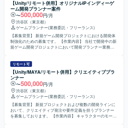
いたします。また、コンシューマゲーム開発環境の運用保
【Unity/リモート併用】オリジナルIPインディーゲ
守サポートとして、担当ツールやジョブの不具合調査や修
ーム開発プランナー案件
正対応のサポートも行っていただきます。 【求める人物
500,000
〜
円/月
像】 ゲーム開発を支える開発環境やツール開発に意欲的に
渋谷区（東京都）
取り組める方を求めております。開発フローの効率化や自
ゲームプランナー
(業務委託・フリーランス)
動化に関心を持ち、主体的に改善提案を行っていただける
方ですと望ましいです。 【ポジションの魅力】 コンシュー
【募集背景】 新規ゲーム開発プロジェクトにおける開発体
マゲーム開発を支える基盤となるツールやスクリプトの開
制強化のための募集です。 【作業内容】 当社で開発中の新
発に携わることができ、開発チーム全体の生産性向上に直
規ゲーム開発プロジェクトにおいて開発プランナー業務を
接貢献できるポジションです。ゲーム開発フローや各種開
ご担当いただきます。ゲーム企画策定や仕様書作成、クリ
発ツールに関する知見を広く深めることができます。 【開
エイターとの連携、ストア対応等を行っていただきます。
発環境】 C#、Python、cmd、powershell、Gitなどを用いた
小規模なチームでの開発となり、将来的に他セクションや
リモート可
コンシューマゲーム開発環境向けのツールおよびスクリプ
新規タイトルを含めた他プロジェクトへの異動や、マネジ
【Unity/MAYA/リモート併用】クリエイティブプラ
ト開発となります。
メントへのミッション変更なども可能です。 【求める人物
ンナー
像】 インディーゲームやアドベンチャーゲームへの強い興
500,000
〜
円/月
味や知見をお持ちで、主体的に課題を発見し解決しながら
渋谷区（東京都）
業務を推進いただける方を求めています。チームでのもの
ゲームプランナー
(業務委託・フリーランス)
づくりを楽しみ、少数精鋭な環境で職能にこだわらず幅広
い業務に携わることにやりがいを感じていただける方を歓
【募集背景】 新規プロジェクトおよび複数の開発ラインに
迎いたします。 【ポジションの魅力】 オリジナルIPや有力
おいて、クリエイティブ発注や要件定義を担うプランナー
IPによる大規模ゲーム開発からインディーゲーム開発ま
を募集しております。 【作業内容】 キャラクターのモーシ
で、多様なプロジェクトに企画初期段階から運用・海外展
ョン仕様策定や発注業務、マップのレベルデザイン業務な
開まで一気通貫で関わることができます。IPの価値最大化
ど、クリエイティブ制作に関わる要件定義および発注業務