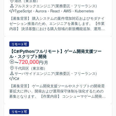
港区（東京都）
フルスタックエンジニア
(業務委託・フリーランス)
TypeScript
・
Aurora
・
React
・
AWS
・
Kubernetes
【募集背景】 購入システムの案件増加対応およびモダナイ
ゼーション推進のため、エンジニアを募集します。 【作業
内容】 決済基盤における購入領域の新規機能追加、運用保
守、改善開発を担当します。プロジェクトのリードから設
計、開発までを一貫して担当します。現行システムの開発
およびモダナイゼーションに必要な作業をチームで進めま
リモート可
す。 【求める人物像】 積極的にコミュニケーションを取
【C#/Python/フルリモート】ゲーム開発支援ツー
り、課題の発見、分析、提案、解決に関心を持って取り組
ル・スクリプト開発
める方を求めます。チーム開発の経験があり、生成AIを含
720,000
〜
円/月
む新しい技術への挑戦を継続できる方を歓迎します。 【ポ
千代田区（東京都）
ジションの魅力】 国内有数の決済トラフィックを支えるプ
サーバサイドエンジニア
(業務委託・フリーランス)
ラットフォームのモダナイゼーションに携わり、決済基盤
C#
の刷新に関する経験を積むことができます。 【開発環境】
PHP、TypeScript、React、Next.js、Golangを使用します。
【募集背景】 ゲーム開発支援ツールやスクリプトの開発需
インフラはKubernetes、AWS、Amazon Aurora MySQLで
要拡大に伴い、開発および運用保守体制を強化するための
す。Mac、JetBrains IDE、VSCode、GitHub、Docker、
募集となります。 【作業内容】 コンシューマゲーム開発環
GitHub Actions、Datadog、Terraform、ChatGPT、Claude
境向けの各種ツールおよびスクリプトの開発・改善を行っ
Codeを利用します。
ていただきます。C#やPython、cmd、powershellなどを用
いて、開発フローを支援するための機能追加や改善を実施
リモート可