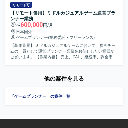
を目指したものづくりを経験でき、国内最大級の開発体制
をご担当いただきます。新規プロジェクトを中心に、超大
リモート可
と高度な運用ノウハウを生かした長期的なヒットタイトル
型IPを活用したマルチプラットフォーム展開の3Dゲームに
【リモート併用】ミドルカジュアルゲーム運営プラ
創出に携わることができます。自律的に価値創出を行うカ
関わっていただく想定です。 【求める人物像】 世界を震撼
ンナー業務
ルチャーの中で、大きな裁量を持って挑戦できる環境で
させるサービスを作るということに本気で取り組んでくれ
600,000
〜
円/月
す。 【開発環境】 ゲーム開発に最適な機材を含む環境が整
る方を求めております。ゲーム全般が好きでやりこんでい
日本国外
備されており、ご希望に応じて必要な機材や勉強会参加、
る方、ベンチャーマインドを持ちながら自走できる方、常
ゲームプランナー
(業務委託・フリーランス)
R&D等の技術投資が行われます。快適なオフィス環境やリ
により良いモノづくりを追求できる方、チームワークを重
ラクゼーションスペースなども備えた開発環境となってお
んじる方、新作ゲームが出るたびにプレイするようにして
【募集背景】 ミドルカジュアルゲームにおいて、参画チー
ります。
いる方にマッチするポジションです。 【ポジションの魅
ムの一員として運営プランナー業務をお任せしたい背景が
力】 超大型IPを用いたマルチプラットフォーム展開の3Dゲ
ございます。 【作業内容】 売上、DAU、継続率、課金率な
ームにおいて、クリエイティブ面からプロジェクトに深く
ど各種KPIの分析を行います。また、施策実施後の効果検証
関わることができます。複数の開発ラインがあるため、ご
および課題の整理・改善提案を行います。分析結果に基づ
自身の強みやご経験に応じて柔軟に参画先を検討できる環
く運営施策や改善案の企画立案を担当します。週次・月次
他の案件を見る
境です。 【開発環境】 MayaやPhotoshopなどのクリエイ
の売上予測および着地見込み資料を作成します。クライア
ティブ系ツールや、Unityを用いた演出系の組み込み、タイ
ント向けレポートおよび提案資料の作成を行います。クラ
ムライン機能などを使用する環境です。
イアントとの折衝、要件整理・調整を行い、一連の運営業
「ゲームプランナー」の案件一覧
務を主体的に推進していただきます。 【求める人物像】 ク
ライアントの要望を整理し提案・説明できる方を求めてい
ます。社内外の関係者と円滑にコミュニケーションをとれ
る方を歓迎いたします。能動的に動き、数値を基に課題を
特定し、改善案を立案できる方を求めています。 【ポジシ
ョンの魅力】 ミドルカジュアルゲームの運営において、KPI