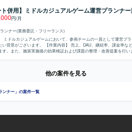
担当していただきます。 非定常業務としては、ゲーム内新機能や新イベ
ただきます。開発環境の改善として、デバッグツールの新機能の開発や
ート併用】ミドルカジュアルゲーム運営プランナー
装および既存機能の改修を行います。さらに、ゲーム内イベントや販売
,000
円/月
ツールの作成や、新規開発におけるデータ投入ツールの作成も担当して
ラの保守・運用管理として、セキュリティ脆弱性への対応および対策の
アの定期アップデートおよびパッチ適用、サーバー負荷に応じたリソー
ランナー
(業務委託・フリーランス)
行っていただきます。 【求める人物像】 コミュニケーションを取りな
】 ミドルカジュアルゲームにおいて、参画チームの一員として運営プラ
思考でのものづくりができる方を求めています。既存の枠組みを壊して
。 【作業内容】 売上、DAU、継続率、課金率など各種KPIの
っていく気概がある方を歓迎いたします。推進力や積極性があり、受け
ます。また、施策実施後の効果検証および課題の整理・改善提案を行い
工数と効果のバランスを取れる方にマッチするポジションです。 【ポジションの
く運営施策や改善案の企画立案を担当します。週次・月次の売上予測お
営中のスマートフォン用ゲームタイトルに深く関わりながら、機能改善か
作成します。クライアント向けレポートおよび提案資料の作成を行いま
ラ運用まで幅広い領域を担当できる環境です。ユーザーの反応をダイレ
折衝、要件整理・調整を行い、一連の運営業務を主体的に推進していた
部門とも連携してサービスの価値向上に貢献していただけます。 【開発環境】 言
他の案件を見る
物像】 クライアントの要望を整理し提案・説明できる方を求めています
、フレームワークはSpring Boot 3を利用しております。データベースはPol
滑にコミュニケーションをとれる方を歓迎いたします。能動的に動き、
ョン管理にはGitLab、監視にはZabbixを利用しております。
案を立案できる方を求めています。 【ポジションの魅力】 ミドルカジュア
ランナー」の案件一覧
運営において、KPI分析から施策立案、クライアントへの提案まで一連
わることができます。データドリブンな運営に携わりながら、運営ディ
ーとしてのキャリア形成にもつなげていただけます。 【開発環境】 ミドルカジ
ムの運営プロジェクトにおいて、各種KPIデータを活用した分析および
務を進めていただきます。