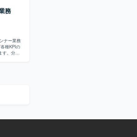
ントの開発
管理ツール
業務
物に関する
いただきま
実施、OS・
ス調整およ
ンナー業務
でも、より
身の姿勢に
ます。分析
よび着地見
ら新機能開
す。クライ
クトに感じ
だきます。
。社内外の
arDBを使
数値を基に
のプロセスに
レクターや
資料作成を行