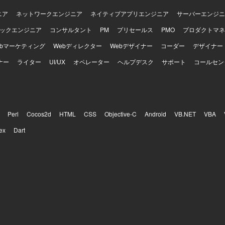
ニア
ネットワークエンジニア
ネイティブアプリエンジニア
サーバーエンジニ
ックエンジニア
コンサルタント
PM
プリセールス
PMO
プロダクトマネ
ebマーケティング
Webディレクター
Webデザイナー
コーダー
デザイナー
ナー
ライター
UI/UX
オペレーター
ヘルプデスク
サポート
コールセン
Perl
Cocos2d
HTML
CSS
Objective-C
Android
VB.NET
VBA
ex
Dart