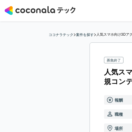
>
>
人気スマホ向け3Dア
ココナラテック
案件を探す
募集終了
人気ス
規コン
報酬
職種
場所