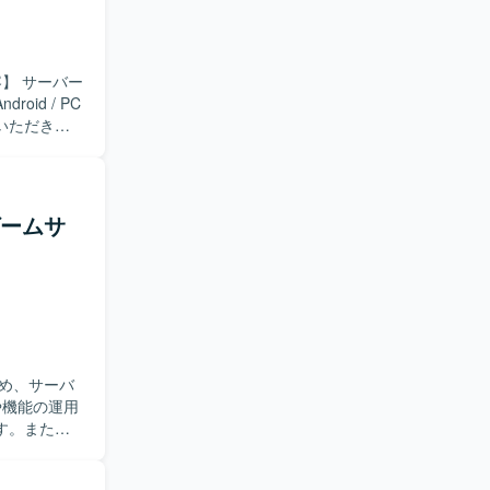
id / PC
いただきま
種対応など
ながら、チ
ゲームサ
のバックエ
に関わるこ
【開発
 Go を採
ールも活用しなが
め、サーバ
す。また、
を行いま
所に対する調