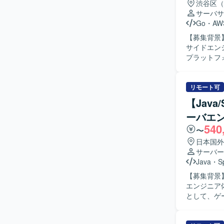
渋谷区（
サーバサ
Go
・
AW
【募集背景】 
サイドエンジ
プラットフ
す。新規タ
を担当していただきます。 【求める人物
ャッチアッ
リモート可
ームでサービスを
【Jav
IPの新規
ーバエ
ンド開発に
540
とで、スケ
〜
環境】 イン
日本国外
用しています。
サーバー
ら開発を進
Java
・
S
【募集背景
エンジニア体制を強
として、ゲ
企画部門の
す。QAで