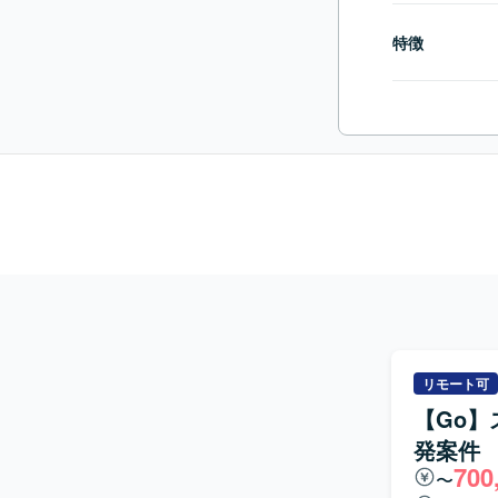
特徴
リモート可
【Go
発案件
700
〜