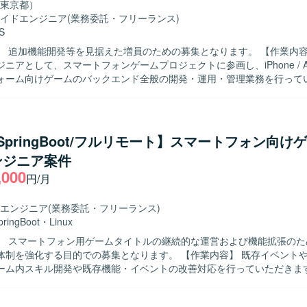
東京都）
イドエンジニア
(業務委託・フリーランス)
S
追加機能開発等を見据えた増員のための募集となります。 【作業内容】 サーバー
ニアとして、スマートフォンゲームプロジェクトに参画し、iPhone / Andro
ォーム向けゲームのバックエンド全般の開発・運用・管理業務を行って
イトルのバックエンド領域において、機能追加や改善対応、運用上の各
像】 新しい技術やツールに積極的に触れ、自発的にキ
プしていく姿勢をお持ちの方を求めています。また、他職種とも連携し
育てていく意識をお持ちの方が望ましいです。 【ポジションの魅力】 超大型
a/SpringBoot/フルリモート】スマートフォン向け
プロジェクトにおいて、マルチプラットフォーム展開・3Dゲームタイトル
ンジニア案件
携わることができます。高トラフィックなゲームサービスの開発・運用
,000
ーラビリティや信頼性を意識した設計・実装の経験を積むことができます。 
円/月
フラとして AWS / GCP などのパブリッククラウドを利用し、開発言語は
Claude Code、Codex、GitHub Copilot、Cursor などのAI系ツ
エンジニア
(業務委託・フリーランス)
めていきます。
pringBoot
・
Linux
】 スマートフォン用ゲームタイトルの継続的な運営および機能拡張のた
化する目的での募集となります。 【作業内容】 既存イベントや機能の運用
ーム内スキル開発や既存機能・イベントの改善対応を行っていただきま
要望を受けてゲーム内の各イベントやキャンペーンページ等の改修対応
検出されたバグの調査・修正や、ユーザーからの問い合わせがあった箇