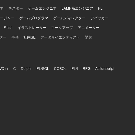
ア
テスター
ゲームエンジニア
LAMP系エンジニア
PL
ージャー
ゲームプログラマ
ゲームディレクター
デバッカー
Flash
イラストレーター
マークアップ
アニメーター
ター
事務
社内SE
データサイエンティスト
講師
VC++
C
Delphi
PL/SQL
COBOL
PL/I
RPG
Actionscript