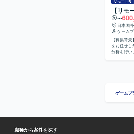
査・修正も
リモート可
を行ってい
【リモ
の新機能実
600
〜
データ集計
す。インフ
日本国外
ミドルウェ
ゲームプ
びインスタンス最適化も
【募集背景
がらユーザ
をお任せしたい背景がございます
良い形に持
分析を行い
ならない方、
結果に基づ
魅力】 運
込み資料を
発、インフ
アントとの
ながら、企画
【求める人
語はJava
関係者と円
用し、バージ
課題を特定し、改善
「ゲームプ
ルゲームの
主体的に関
リードプランナ
ュアルゲー
う環境で業
職種から案件を探す