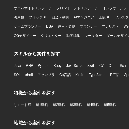
サーバサイドエンジニア
フロントエンドエンジニア
インフラエンジ
汎用機
ブリッジSE
組込・制御
AIエンジニア
上級SE
フルスタ
ゲームプランナー
DBA
運用・監視
プランナー
アナリスト
W
CGデザイナー
クリエイター
動画編集
マーケター
ゲームデザイ
スキルから案件を探す
Java
PHP
Python
Ruby
JavaScript
Swift
C#
C++
Scala
SQL
shell
アセンブラ
Go言語
Kotlin
TypeScript
R言語
Ap
特徴から案件を探す
リモート可
週1勤務
週2勤務
週3勤務
週4勤務
週5勤務
地域から案件を探す