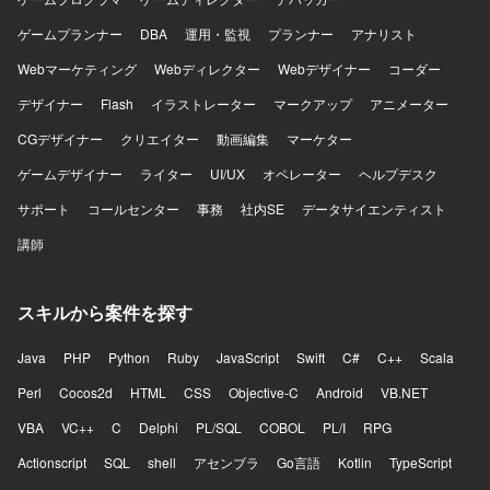
ゲームプランナー
DBA
運用・監視
プランナー
アナリスト
Webマーケティング
Webディレクター
Webデザイナー
コーダー
デザイナー
Flash
イラストレーター
マークアップ
アニメーター
CGデザイナー
クリエイター
動画編集
マーケター
ゲームデザイナー
ライター
UI/UX
オペレーター
ヘルプデスク
サポート
コールセンター
事務
社内SE
データサイエンティスト
講師
スキルから案件を探す
Java
PHP
Python
Ruby
JavaScript
Swift
C#
C++
Scala
Perl
Cocos2d
HTML
CSS
Objective-C
Android
VB.NET
VBA
VC++
C
Delphi
PL/SQL
COBOL
PL/I
RPG
Actionscript
SQL
shell
アセンブラ
Go言語
Kotlin
TypeScript