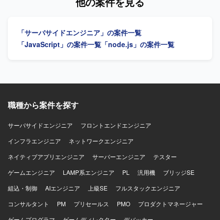
他の案件を見る
ーズから参画できるため、前例のないゲーム量産基盤をゼ
を行っていただきます。 【求める人物像】 基本設計からテ
ロから設計構築でき、大きな裁量を持って開発に取り組め
ストまで主体的に対応し、関係者とコミュニケーションを
ます。AIコーディングツール前提の開発スタイルを最前線
取りながら着実に開発を進めていただける方を求めており
「サーバサイドエンジニア」の案件一覧
で実践でき、今後の開発の標準形をつくり上げていくフェ
ます。 【ポジションの魅力】 大手卸会社向けのシステム開
ーズに携わることができます。少人数体制ならではのスピ
発に長期で参画でき、フロントエンドとバックエンドのい
「JavaScript」の案件一覧
「node.js」の案件一覧
ード感があり、意思決定から実装、リリースまでを迅速に
ずれの領域でも開発経験を積むことができます。リプレイ
進められる環境です。 【開発環境】 開発言語・フレームワ
ス案件のため、既存システムの理解から新システムへの移
ークはJavaScript / TypeScriptを使用いたします。開発ツー
行まで一連のプロセスに関わることができます。 【開発環
ルとしてAIコーディングツール（Claude Code、Codex
境】 フロントエンドはVue.js、バックエンドはJavaとSQL
CLI（OpenAI））を利用いたします。
を用いたシステム開発になります。
職種から案件を探す
サーバサイドエンジニア
フロントエンドエンジニア
インフラエンジニア
ネットワークエンジニア
ネイティブアプリエンジニア
サーバーエンジニア
テスター
ゲームエンジニア
LAMP系エンジニア
PL
汎用機
ブリッジSE
組込・制御
AIエンジニア
上級SE
フルスタックエンジニア
コンサルタント
PM
プリセールス
PMO
プロダクトマネージャー
ゲームプログラマ
ゲームディレクター
デバッカー