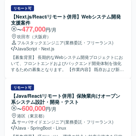
リモート可
【Next.js/React/リモート併用】Webシステム開発
支援案件
477,000
〜
円/月
吹田市（大阪府）
フルスタックエンジニア
(業務委託・フリーランス)
JavaScript
・
Next.js
【募集背景】 長期的なWebシステム開発プロジェクトにお
いて、フロントエンドおよびバックエンド開発体制を強化
するための募集となります。 【作業内容】 既存および新規
Webシステムのフロントエンド開発をNext.js/Reactを用い
てご担当いただきます。バックエンドについてはPHPを用
いたWebアプリケーション開発を行っていただき、API連携
リモート可
や画面とのデータ連携も実装いただきます。Gitを用いたチ
【Java/React/リモート併用】保険業向けオープン
ーム開発プロセスに参加し、コードレビューやブランチ運
系システム設計・開発・テスト
用ルールに沿った開発を行います。Dockerを利用した開発
600,000
〜
円/月
環境の構築やコンテナベースでの動作確認も実施いただき
港区（東京都）
ます。仕様駆動開発やAI駆動開発の考え方を取り入れなが
サーバサイドエンジニア
(業務委託・フリーランス)
ら、AI活用を意識した設計・実装にも携わっていただきま
Java
・
SpringBoot
・
Linux
す。 【求める人物像】 フロントエンドとバックエンドの両