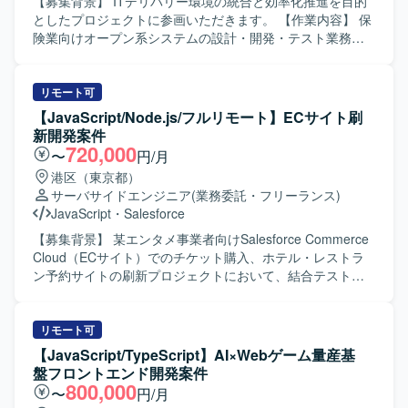
面で主体的に開発を進められる方を求めています。チーム
【募集背景】 ITデリバリー環境の統合と効率化推進を目的
メンバーとのコミュニケーションを大切にしながら、Gitを
としたプロジェクトに参画いただきます。 【作業内容】 保
前提とした開発フローに順応できる方を歓迎いたします。
険業向けオープン系システムの設計・開発・テスト業務を
新しい技術やAIを活用した開発手法に興味を持ち、自ら学
担当いただきます。バックエンド開発者として、アプリケ
びながら提案や改善を行っていただける方にマッチする環
ーションスペシャリストの役割も担いながら、ITデリバリ
境です。 【ポジションの魅力】 Next.js/ReactとPHPを組み
ー環境の統合と効率化に向けたシステム開発に携わってい
リモート可
合わせたWebシステム開発に継続的に関わることで、フロ
ただきます。 【求める人物像】 アジャイルな開発スタイル
【JavaScript/Node.js/フルリモート】ECサイト刷
ントエンド・バックエンド双方のスキルを高めていただけ
に柔軟に対応し、関係者と協調しながら主体的に開発を推
新開発案件
ます。Dockerを用いたコンテナ開発環境での実務経験や、
進していただける方を求めています。 【ポジションの魅
720,000
〜
円/月
AI駆動開発に関する知見を深められる点も特徴となりま
力】 保険業向けの大規模なオープン系システム開発に携わ
港区（東京都）
す。長期的な参画を通じて、仕様検討から実装・改善まで
ることで、バックエンドからフロントエンドまで幅広い技
サーバサイドエンジニア
(業務委託・フリーランス)
一貫して携われる機会があります。 【開発環境】
術スタックを活用しながら、ITデリバリー環境の統合や効
JavaScript
・
Salesforce
Next.js/Reactを用いたWebフロントエンド開発環境と、
率化に貢献する経験を積むことができます。 【開発環境】
PHPベースのバックエンド開発環境となります。Gitを利用
Java、Spring Boot、Node.js、JavaScript／TypeScript、
【募集背景】 某エンタメ事業者向けSalesforce Commerce
したソースコード管理を行い、Dockerによるコンテナ化さ
React、Angular、Next.js、Linux環境
Cloud（ECサイト）でのチケット購入、ホテル・レストラ
れた開発環境で作業を進めていただきます。仕様駆動開発
ン予約サイトの刷新プロジェクトにおいて、結合テストフ
やAI駆動開発の取り組みも行っており、これらの技術要素
ェーズで発生しているバグ改修に人員不足が生じているた
を取り入れた開発スタイルとなります。
め、増員を行っています。 【作業内容】 某エンタメ事業者
向けに導入しているSalesforce Commerce Cloud（ECサイ
リモート可
ト）内で、チケット購入、ホテル・レストラン予約サイト
【JavaScript/TypeScript】AI×Webゲーム量産基
の刷新対応を行っていただきます。現在は結合テストフェ
盤フロントエンド開発案件
ーズで発生しているバグ改修が中心となり、設計書を読み
800,000
〜
円/月
込み仕様を理解いただいた上で、改修箇所の調査・解析か