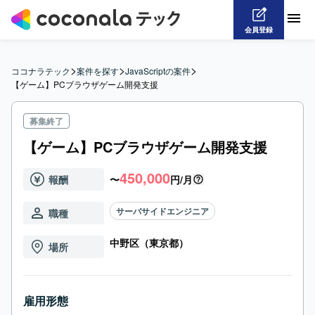
会員登録
>
>
>
ココナラテック
案件を探す
JavaScriptの案件
【ゲーム】PCブラウザゲーム開発支援
募集終了
【ゲーム】PCブラウザゲーム開発支援
450,000
報酬
〜
円/月
サーバサイドエンジニア
職種
中野区（東京都）
場所
雇用形態