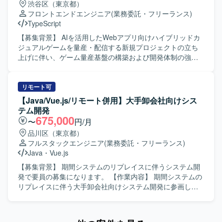
渋谷区（東京都）
ら実装、テストまで一連の工程を担当していただきます。
フロントエンドエンジニア
(業務委託・フリーランス)
開発はNode.js上でJavaScriptを使用して実施します。 【求
TypeScript
める人物像】 設計書から仕様を素早く理解し、自ら課題を
発見して主体的に動ける方を求めています。フットワーク
【募集背景】 AIを活用したWebアプリ向けハイブリッドカ
軽く、関係者と能動的にコミュニケーションをとりなが
ジュアルゲームを量産・配信する新規プロジェクトの立ち
ら、バグ改修や機能改善を着実に進めていただける方が望
上げに伴い、ゲーム量産基盤の構築および開発体制の強化
ましいです。 【ポジションの魅力】 エンタメ領域のECサ
を目的に、フロントエンドエンジニアを募集しておりま
イト刷新プロジェクトに参画し、チケット購入やホテル・
す。 【作業内容】 継続的なゲーム開発・配信を支える開発
レストラン予約など多様な機能に関わることができます。
基盤の構築をご担当いただきます。AIコーディングツール
リモート可
結合テストフェーズにおけるバグ改修を通じて、既存機能
を前提とした新しい開発スタイルを取り入れながら、機能
【Java/Vue.js/リモート併用】大手卸会社向けシス
の理解や改修スキルを高めつつ、Node.js上でのJavaScript
要求を満たすシステムの設計・開発に加え、ゲーム量産を
テム開発
開発経験をさらに積むことができます。 【開発環境】
支える共通基盤の設計・実装に携わっていただきます。ま
675,000
〜
円/月
Salesforce Commerce Cloudを基盤としたECサイトにおい
た、ご自身で企画・設計したゲームを実際に開発し、両ス
品川区（東京都）
て、Node.js上でJavaScriptを用いた開発を行います。
トアへ配信していただくことも可能なポジションです。
フルスタックエンジニア
(業務委託・フリーランス)
【求める人物像】 技術への高い興味関心があり自発的にキ
Java
・
Vue.js
ャッチアップできる方、自発的にコミュニケーションを取
りプロジェクトを進められる方、常により良いモノづくり
【募集背景】 期間システムのリプレイスに伴うシステム開
を追求できる方を求めております。 【ポジションの魅力】
発で要員の募集になります。 【作業内容】 期間システムの
開発基盤の構築に携わりながらご自身でもゲーム開発を担
リプレイスに伴う大手卸会社向けシステム開発に参画し、
当していただき、開発したゲームをスピーディーにストア
基本設計から開発テストまで一貫して担当していただきま
へリリースしユーザーへ届ける経験を数多く積める環境で
す。バックエンドもしくはフロントエンドを担当領域とし
す。AIを活用したゲーム量産プロジェクトの立ち上げフェ
て、既存システムからの機能移行や改修、新機能実装など