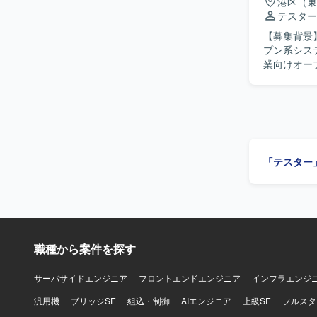
港区（東
テスター
【募集背景
プン系システ
業向けオー
務知識を活
ト計画の作
トごとのテスト
分野の知識
求めていま
善提案なども前向
「テスター
の大規模オ
ルを同時に
や自動化推進にも関与できる
プリケーシ
プロセスに
職種から案件を探す
サーバサイドエンジニア
フロントエンドエンジニア
インフラエンジ
汎用機
ブリッジSE
組込・制御
AIエンジニア
上級SE
フルスタ