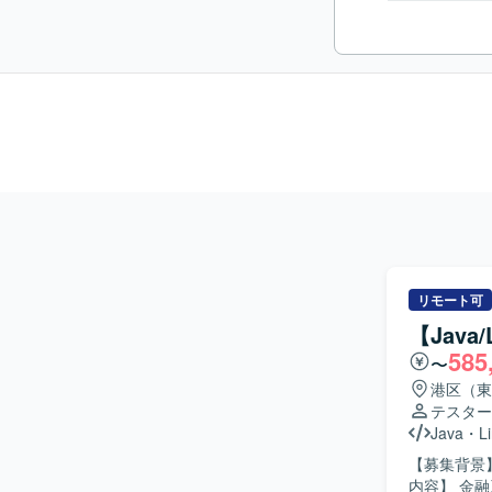
リモート可
【Jav
585
〜
港区（東
テスター
Java
・
L
【募集背景】
内容】 金