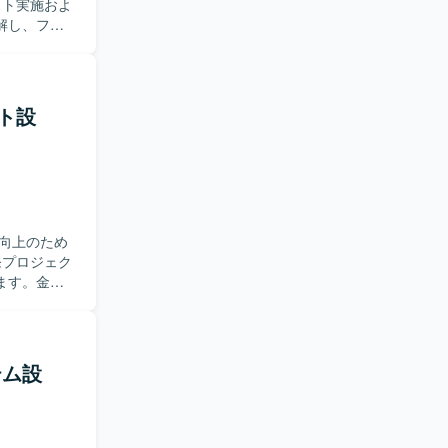
スト経験を積
解し、ファ
【開発
の自動化テス
erを利用して
務を担当して
ケーション
ト設
システムの
験できるた
びテスト自動
向上のため
ます。金融
成、実施お
円滑に連携
シ
テム設
経験を深めて
ら、テスト