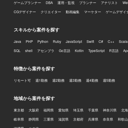
ゲームプランナー
DBA
運用・監視
プランナー
アナリスト
W
CGデザイナー
クリエイター
動画編集
マーケター
ゲームデザイ
スキルから案件を探す
Java
PHP
Python
Ruby
JavaScript
Swift
C#
C++
Scala
SQL
shell
アセンブラ
Go言語
Kotlin
TypeScript
R言語
Ap
特徴から案件を探す
リモート可
週1勤務
週2勤務
週3勤務
週4勤務
週5勤務
地域から案件を探す
東京都
大阪府
福岡県
愛知県
埼玉県
千葉県
神奈川県
北海
岐阜県
静岡県
三重県
滋賀県
京都府
兵庫県
奈良県
和歌山