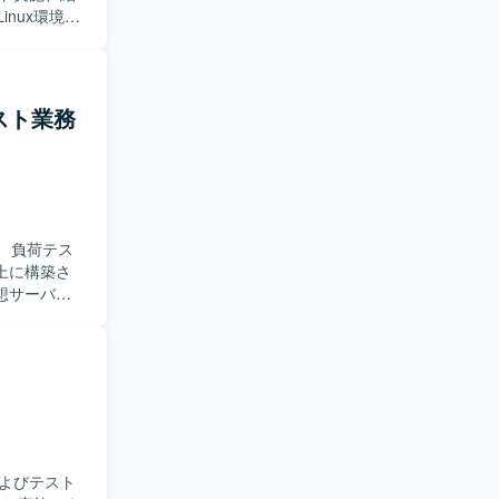
nux環境で
出しやテス
ュニケーシ
スト業務
向上に寄与
ト工程の経験
て、負荷テス
想サーバー
仕様書（テ
オに基づき、
までを担当し
証にも携わ
らボトルネ
躍いただけ
よびテスト
ハウを習得