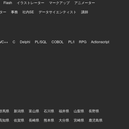
Flash
イラストレーター
マークアップ
アニメーター
ター
事務
社内SE
データサイエンティスト
講師
VC++
C
Delphi
PL/SQL
COBOL
PL/I
RPG
Actionscript
群馬県
新潟県
富山県
石川県
福井県
山梨県
長野県
高知県
佐賀県
長崎県
熊本県
大分県
宮崎県
鹿児島県