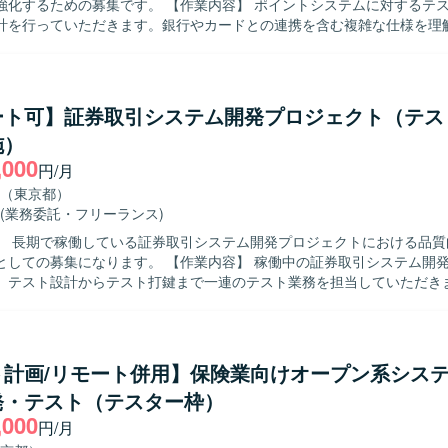
集です。 【作業内容】 ポイントシステムに対するテスト実施およ
ます。IBMCloud環境での実務経験や、APIを用いた大規模な負荷テ
計を行っていただきます。銀行やカードとの連携を含む複雑な仕様を理
今後のインフラ・テストエンジニアとしての市場価値向上が期待できます。 
API連携を踏まえたテスト観点の洗い出しやテストケース作成、E2E等
MCloud上の仮想サーバー環境を対象とし、負荷テストツールとしてJmet
施、テスト結果の整理および不具合起票・管理などの品質管理・QA業
・実施を行っていただきます。
解し、抜け漏れのないテス
体的に進められる方を求めています。開発メンバーや関係者とコミュニ
ート可】証券取引システム開発プロジェクト（テス
質向上の観点で改善提案ができる方です。 【ポジションの魅力】 ポイントシ
施）
ける銀行・カード連携など、多数の外部システムとの連携を伴う大規模
,000
携わることができます。テスト設計から自動化まで一連のQA業務を経
円/月
ジニアとしてのスキル向上が期待できます。 【開発環境】 ポイントシステム
（東京都）
たファイル連携およびAPI連携を含むシステム環境でのテスト設計およ
(業務委託・フリーランス)
用していただきます。
】 長期で稼働している証券取引システム開発プロジェクトにおける品質
ります。 【作業内容】 稼働中の証券取引システム開発プロジェク
、テスト設計からテスト打鍵まで一連のテスト業務を担当していただき
有の業務仕様を理解しながら、テスト観点の洗い出しやテストケース作
行っていただきます。 【求める人物像】 指示待ちにならず能動的に動
めています。コミュニケーション力があり、チームメンバーや関係者と
直な人柄で周囲と協調しながら業務を進められる方を歓迎いたします。 【ポジ
ト計画/リモート併用】保険業向けオープン系シス
】 証券・FXなど金融分野の業務知識や、大規模金融システムのテスト
発・テスト（テスター枠）
環境です。長期的な参画が見込まれるため、ドメイン知見を蓄積しなが
,000
質向上のための提案力を高めていくことができます。 【開発環境】 証券取引シ
円/月
プロジェクトにおけるテストフェーズの環境での作業となります。