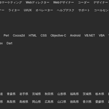
ebマーケティング
Webディレクター
Webデザイナー
コーダー
デザイナー
ナー
ライター
UI/UX
オペレーター
ヘルプデスク
サポート
コールセン
Perl
Cocos2d
HTML
CSS
Objective-C
Android
VB.NET
VBA
ex
Dart
道
青森県
岩手県
宮城県
秋田県
山形県
福島県
茨城県
栃木県
県
鳥取県
島根県
岡山県
広島県
山口県
徳島県
香川県
愛媛県