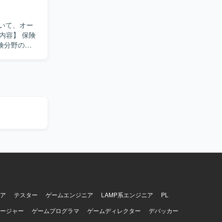
いて、オー
険分野の業
に対するテス
、スプリン
だける方を
に行い、改
してのスキ
ロセス改善
ジャイル開発
ア
テスター
ゲームエンジニア
LAMP系エンジニア
PL
ージャー
ゲームプログラマ
ゲームディレクター
デバッカー