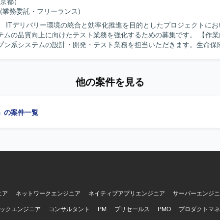
京都）
(業務委託・フリーランス)
】 ITデリバリー環境の統合と効率化推進を目的としたプロジェクトにお
ムの品質向上に向けたテスト業務を強化するための募集です。 【作業内容】 保険
プン系システムの設計・開発・テスト業務を担当いただきます。生命保
かしながら、Webアプリケーションやモバイルアプリケーション、API
成やテスト実施を行っていただきます。アジャイル開発プロセスのもと
活動に参画し、品質確保に貢献していただきます。 【求める人物像】 生命保険
他の案件を見る
とアジャイル開発の経験を活かして主体的に品質向上に取り組んでいた
す。チームメンバーや関係者と協調しながらコミュニケーションを円滑
きに行っていただける方が望ましいです。 【ポジションの魅力】 保険業向け
」の案件一覧
ープン系システムに関わることで、ドメイン知識とテストエンジニアと
高めていただけます。アジャイルデリバリーモデルの現場で、テストプ
環境です。 【開発環境】 オープン系システムを対象としたWebア
ョンおよびモバイルアプリケーション、APIのテスト環境において、ア
沿って作業していただきます。
ニア
ネットワークエンジニア
ネイティブアプリエンジニア
サーバーエンジニ
ックエンジニア
コンサルタント
PM
プリセールス
PMO
プロダクトマネ