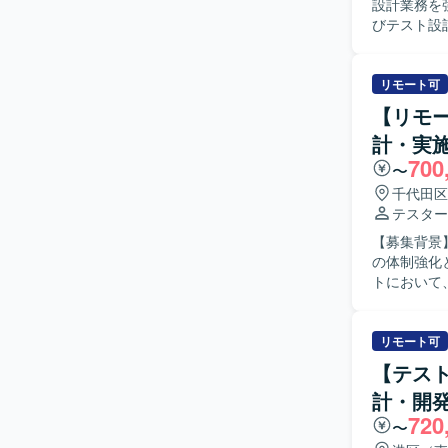
設計業務を強化するための募
していただけ
びテスト設
むことで、
イル連携や
環境】 IB
ト設計・実
テスト計画
いただきます。 【求める人物像】 複雑な仕様や業務フローを自ら理
リモート可
ト設計を主
【リモ
を取りながら、品
計・実
ステムにお
700
品質管理に
〜
め、品質保証エン
千代田区
を対象とし
テスター
化環境を利
【募集背景
の体制強化としての募集にな
トにおいて
システム特
よび結果の整理・報告を
ける方を求
リモート可
できる方、素
【テス
ョンの魅力
計・開
いただける
720
設計スキルや品
〜
ステム開発