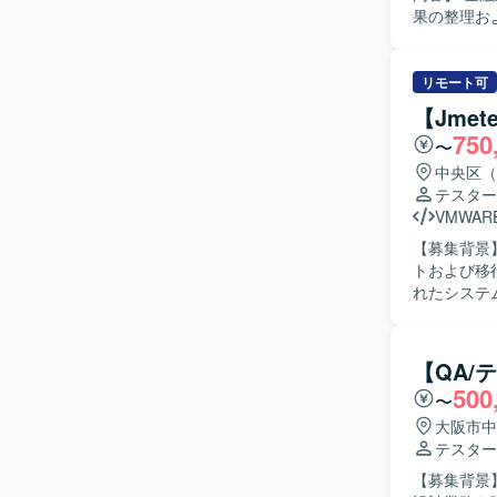
果の整理お
の開発経験
トケースの作成にも携わ
き、与えら
リモート可
ョンを取りな
【Jme
の魅力】 
750
〜
できるポジ
中央区（
テスター
VMWAR
【募集背景
トおよび移行作業を
れたシステ
移行に先立
ストケース
Jmete
【QA/
ていただき
500
〜
っていただきます。 【求める人物像】 テスト計画か
連携しなが
大阪市中
ックを論理
テスター
ます。 【ポジションの魅力】 大規模な基盤システムに対する仮想サーバー移行と負荷テストに
【募集背景
一貫して携