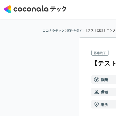
>
>
【テスト設計】エンタ
ココナラテック
案件を探す
募集終了
【テス
報酬
職種
場所