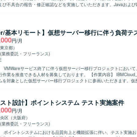
よび不具合の報告・修正確認などを実施していただきます。JavaおよびLi
を活かし、関連する仕様や設計内容を理解したうえでテスト観点の洗い
っていただきます。 【求める人物像】 自発的に一人称で動くことがで
れたタスクに対して主体的に取り組める方を求めています。周囲とコミ
がら、テスト品質の向上に貢献していただける方が望ましいです。 【ポジション
ter/基本リモート】仮想サーバー移行に伴う負荷テ
金融系システムの結合テスト工程に関わることで、大規模システムの品質
,000
円/月
ションです。JavaおよびLinux環境での開発スキルを活かしつつ、テス
を深めることができます。 【開発環境】 Java Linux
東京都）
(業務委託・フリーランス)
E
】 VMWareサービス終了に伴う仮想サーバー移行プロジェクトにおい
推進できる人材を募集しております。 【作業内容】 IBMCloud上に構築さ
ムを対象とした仮想サーバー移行プロジェクトに参画いただきます。仮
ち、基盤システムに対する負荷テスト・性能テストの計画立案やテスト
）の作成を行っていただきます。大量のAPI呼び出しを想定したシナリ
rなどの負荷ツールを用いたテスト実行および結果の整理・分析、改善提案
テスト設計】ポイントシステム テスト実施案件
ます。その後、テスト結果を踏まえた移行作業の支援や関連する技術検
,000
円/月
ら実行までを主体的にリードし、関係者と
ら課題やリスクを整理できる方を求めております。負荷テストの結果か
央区（大阪府）
的に分析し、改善に向けた提案やコミュニケーションが行える方にご活
(業務委託・フリーランス)
】 ポイントシステムにおける品質向上と機能拡張に伴い、テスト実施お
わることで、クラウド環境における性能検証や移行プロジェクトのノウ