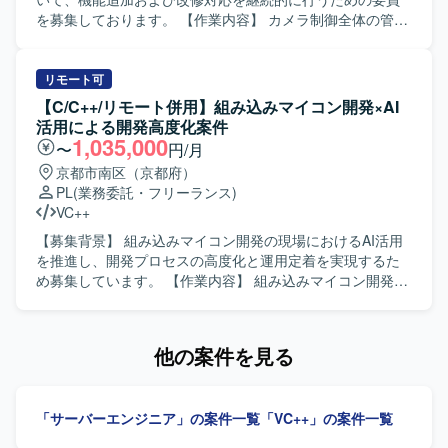
わることで、上流から下流まで一貫した経験を積むことが
を募集しております。 【作業内容】 カメラ制御全体の管
できます。 【開発環境】 組込Linux環境上でC++を用いた開
理、動画および静止画シーケンス制御、画像データフロー
発を行います。認証機能としてカード認証・顔認証などの
の制御を行っていただきます。各機能（イメージャー、レ
機能を実装・評価していただきます。
ンズ制御、露出制御、認識など）と密に連携し、1フレーム
リモート可
の画像データを整えていくための信号整理をマイクロ秒単
【C/C++/リモート併用】組み込みマイコン開発×AI
位で実施いたします。完全な新規開発ではなく、既存のベ
活用による開発高度化案件
ースソフトに対して機能追加や修正を行っていただきま
1,035,000
〜
円/月
す。基本設計、詳細設計、プログラミング、結合テスト、
京都市南区（京都府）
総合テストまで一貫してご対応いただきます。 【求める人
PL
(業務委託・フリーランス)
物像】 能動的に作業を進めることができ、長期的に継続し
VC++
て取り組んでいただける方を求めております。日本語で技
術的なコミュニケーションが円滑に行え、仕様書を正確に
【募集背景】 組み込みマイコン開発の現場におけるAI活用
理解できる方を歓迎いたします。 【ポジションの魅力】 カ
を推進し、開発プロセスの高度化と運用定着を実現するた
メラ制御におけるコアとなるミドルウェア開発に携わるこ
め募集しています。 【作業内容】 組み込みマイコン開発に
とができ、イメージャーやレンズ制御など複数の機能と連
おける課題整理、構造把握、改善方針の策定を行います。
携しながら高精度な画像処理制御を経験することができま
AI開発支援ツールを開発工程へ組み込むための設計、AI出力
す。長期的なプロジェクトの中で、組込C++開発スキルやリ
の品質担保設計、PoCから本番適用条件の定義および運用
他の案件を見る
アルタイム制御に関する知見を深めていただけます。 【開
定着を推進します。あわせて、進捗・課題・品質管理を行
発環境】 OSはLinux環境となり、組込C++を用いたカメラ
い、現場と管理職の橋渡しを担います。 【求める人物像】
制御ミドルウェアの開発を行います。
組み込み開発の制約を理解したうえでAI活用を工程へ落と
「サーバーエンジニア」の案件一覧
「VC++」の案件一覧
し込み、PoCで終わらせず本番運用まで推進できる方を求
めています。関係者への説明力と資料化力をお持ちの方を