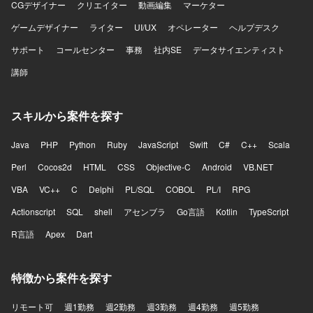
CGデザイナー
クリエイター
動画編集
マーケター
ゲームデザイナー
ライター
UI/UX
オペレーター
ヘルプデスク
サポート
コールセンター
事務
社内SE
データサイエンティスト
講師
スキルから案件を探す
Java
PHP
Python
Ruby
JavaScript
Swift
C#
C++
Scala
Perl
Cocos2d
HTML
CSS
Objective-C
Android
VB.NET
VBA
VC++
C
Delphi
PL/SQL
COBOL
PL/I
RPG
Actionscript
SQL
shell
アセンブラ
Go言語
Kotlin
TypeScript
R言語
Apex
Dart
特徴から案件を探す
リモート可
週1勤務
週2勤務
週3勤務
週4勤務
週5勤務