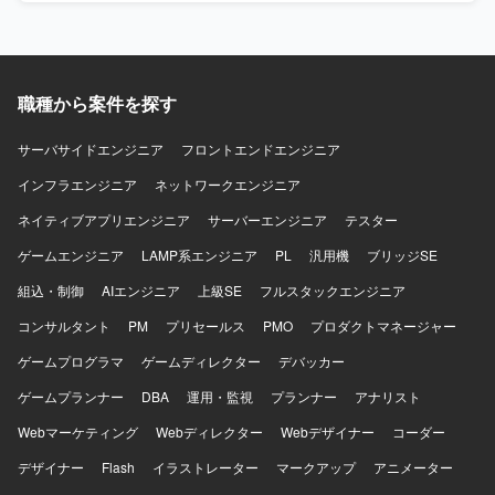
歓迎します。 【ポジションの魅力】 設計から実装、レビュ
ー、テスト・デバッグまでの開発プロセス全体を対象に、
チームで再現可能なAI活用の運用モデル構築に携われま
す。 【開発環境】 GitHub Copilot、Microsoft Copilot、
職種から案件を探す
Claude CodeなどのAI開発支援ツールを活用します。
サーバサイドエンジニア
フロントエンドエンジニア
インフラエンジニア
ネットワークエンジニア
ネイティブアプリエンジニア
サーバーエンジニア
テスター
ゲームエンジニア
LAMP系エンジニア
PL
汎用機
ブリッジSE
組込・制御
AIエンジニア
上級SE
フルスタックエンジニア
コンサルタント
PM
プリセールス
PMO
プロダクトマネージャー
ゲームプログラマ
ゲームディレクター
デバッカー
ゲームプランナー
DBA
運用・監視
プランナー
アナリスト
Webマーケティング
Webディレクター
Webデザイナー
コーダー
デザイナー
Flash
イラストレーター
マークアップ
アニメーター