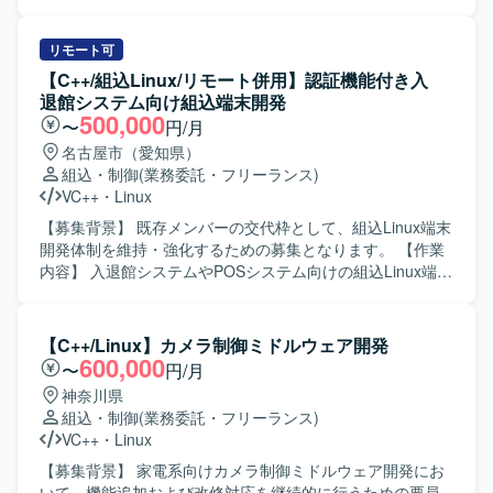
開発環境となります。
基本設計から実装、テストまで一連の工程をご担当いただ
きます。組込ソフトウェアとしてデバイスやメモリ、カメ
ラなどハードウェアとの連携や制御を行う機能の開発を進
リモート可
めていただきます。 【求める人物像】 主体的に課題を発見
【C++/組込Linux/リモート併用】認証機能付き入
し行動できる方、周囲と円滑にコミュニケーションを取り
退館システム向け組込端末開発
ながら開発を進められる方を求めております。 【ポジショ
500,000
〜
円/月
ンの魅力】 検査装置という専門性の高い領域で、組込開発
名古屋市（愛知県）
スキルやマルチスレッドプログラミング、画像処理関連の
組込・制御
(業務委託・フリーランス)
技術などを実務を通じて習得・強化していただけます。上
VC++
・
Linux
流工程から一貫して関わることで、ソフトウェア全体の構
造理解も深めていただけます。 【開発環境】 C++および
【募集背景】 既存メンバーの交代枠として、組込Linux端末
Visual Studioを用いた組込ソフトウェア開発環境での作業と
開発体制を維持・強化するための募集となります。 【作業
なります。Linux環境での開発やテスト環境構築、Qtや画像
内容】 入退館システムやPOSシステム向けの組込Linux端末
処理ライブラリなどを利用するケースもございます。
において、カード認証・顔認証などの認証機能を中心とし
た機能開発を担当していただきます。基本設計からテス
ト・評価まで一連の工程を実施していただきます。 【求め
【C++/Linux】カメラ制御ミドルウェア開発
る人物像】 組込開発における基本設計からテストまでを主
600,000
〜
円/月
体的に担える方を求めています。認証機能など新しい技術
神奈川県
要素にも前向きに取り組み、周囲と協調しながら開発を進
組込・制御
(業務委託・フリーランス)
めていただける方が望ましいです。 【ポジションの魅力】
VC++
・
Linux
入退館やPOSなど実利用シーンに近い組込端末の開発に携
わることができ、認証技術や組込Linuxに関する知見を深め
【募集背景】 家電系向けカメラ制御ミドルウェア開発にお
ることができます。基本設計から評価まで幅広い工程に関
いて、機能追加および改修対応を継続的に行うための要員