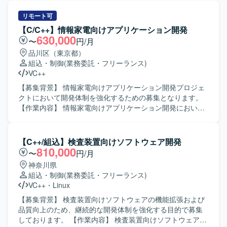
リモート可
【C/C++】情報家電向けアプリケーション開発
630,000
〜
円/月
品川区（東京都）
組込・制御
(業務委託・フリーランス)
VC++
【募集背景】 情報家電向けアプリケーション開発プロジェ
クトにおいて開発体制を強化するための募集となります。
【作業内容】 情報家電向けアプリケーション開発におい
て、詳細設計から開発、単体・結合・総合テストまで一連
の工程をご担当いただきます。発生したバグの解析および
修正も行っていただきます。 【求める人物像】 コミュニケ
【C++/組込】検査装置向けソフトウェア開発
ーションを取りながら協調して作業を進められる方を求め
810,000
〜
円/月
ております。自ら課題を見つけ主体的に行動しながら品質
神奈川県
向上に取り組んでいただける方が望ましいです。 【ポジシ
組込・制御
(業務委託・フリーランス)
ョンの魅力】 情報家電向けのプロダクト開発に携わること
VC++
・
Linux
で、ユーザーに近い領域での開発経験を積むことができま
す。C/C++を用いた開発スキルに加え、リアルタイム通信や
【募集背景】 検査装置向けソフトウェアの機能拡張および
Audio処理などの知識を身に付ける機会があります。 【開発
品質向上のため、継続的な開発体制を強化する目的で募集
環境】 C/C++、Visual Studio、GitHub（Git）などを用いた
しております。 【作業内容】 検査装置向けソフトウェアの