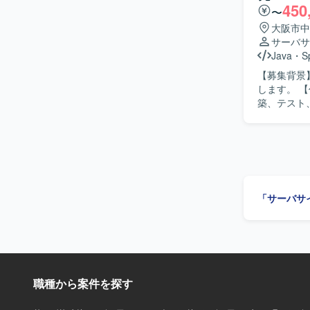
450
ただけます。 【開発環境】 Java、Spring、SQL、AI（Cloud Code）などを用
〜
ム開発環境
大阪市中
サーバサ
Java
・
S
【募集背景
します。 【作業内容】 ガス会社向けポータルサイト開発において、詳細設計から開発および構
築、テスト、運用
告などを正確かつ
社向けのポ
きます。 【開発環境】 Javaを用いた業務システム開発環境となります。インフラとして
Windows
「サーバサ
職種から案件を探す