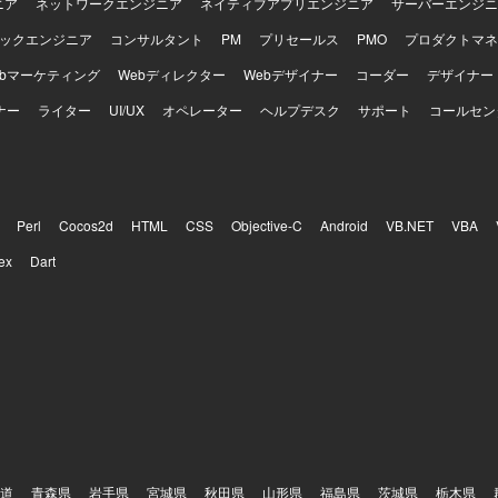
ニア
ネットワークエンジニア
ネイティブアプリエンジニア
サーバーエンジニ
ックエンジニア
コンサルタント
PM
プリセールス
PMO
プロダクトマネ
ebマーケティング
Webディレクター
Webデザイナー
コーダー
デザイナー
ナー
ライター
UI/UX
オペレーター
ヘルプデスク
サポート
コールセン
Perl
Cocos2d
HTML
CSS
Objective-C
Android
VB.NET
VBA
ex
Dart
道
青森県
岩手県
宮城県
秋田県
山形県
福島県
茨城県
栃木県