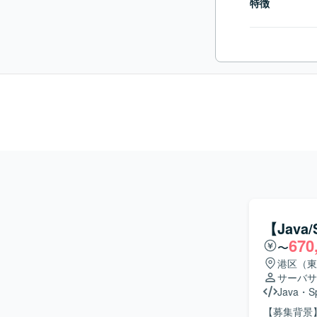
特徴
【Jav
670
〜
港区（東
サーバサ
Java
・
S
【募集背景】