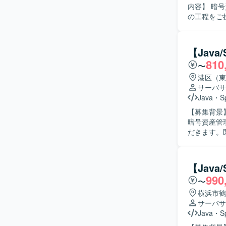
内容】 暗
の工程をご
単体・結合テス
システムの
関係者と円
【Jav
られる方が望ましいです。 【ポジション
810
〜
通じて、ド
トエンドま
港区（東
ンです。 【開発環境】 Java、Spring、JavaScript、JSP、React.js、git、AWS 等を用いたWeb
サーバサ
アプリケー
Java
・
S
【募集背景】
暗号資産管
だきます。
どを行っていただきます。 【求める人物
向上に積極
に動ける方が望ましいです。 【ポジ
【Java
に携わるこ
990
〜
す。Jav
す。 【開発環境】 Java、Spring、Javascript、JSP、React.js、git、AWS 等を利用した環境で
横浜市鶴
す。
サーバサ
Java
・
S