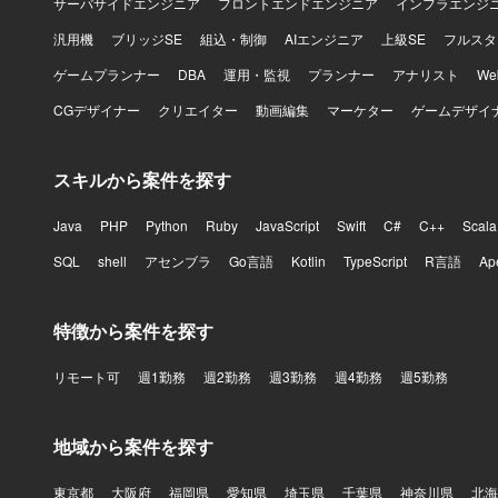
サーバサイドエンジニア
フロントエンドエンジニア
インフラエンジ
汎用機
ブリッジSE
組込・制御
AIエンジニア
上級SE
フルスタ
ゲームプランナー
DBA
運用・監視
プランナー
アナリスト
W
CGデザイナー
クリエイター
動画編集
マーケター
ゲームデザイ
スキルから案件を探す
Java
PHP
Python
Ruby
JavaScript
Swift
C#
C++
Scala
SQL
shell
アセンブラ
Go言語
Kotlin
TypeScript
R言語
Ap
特徴から案件を探す
リモート可
週1勤務
週2勤務
週3勤務
週4勤務
週5勤務
地域から案件を探す
東京都
大阪府
福岡県
愛知県
埼玉県
千葉県
神奈川県
北海