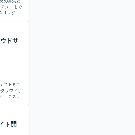
めの募集と
クタリングを
ス管理を行い
ョンのコンテ
がら開発を
ラウドサ
取り組める
ockerな
。 【開
/GitHubに
施いたしま
テストまで
計、テスト
種ドキュメ
施いたしま
サイト開
を積むこと
にも触れてい