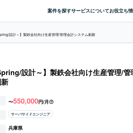
案件を探す
サービスについて
お役立ち情
/Spring/設計～】製鉄会社向け生産管理/管理会計システム刷新
a/Spring/設計～】製鉄会社向け生産管理/
刷新
550,000
〜
円/月
サーバサイドエンジニア
兵庫県