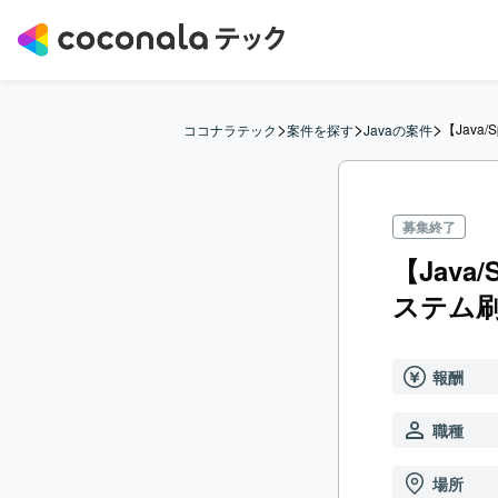
>
>
>
【Java
ココナラテック
案件を探す
Javaの案件
募集終了
【Jav
ステム
報酬
職種
場所