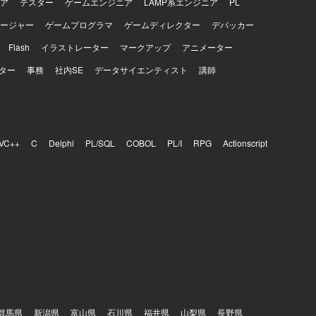
ア
テスター
ゲームエンジニア
LAMP系エンジニア
PL
ージャー
ゲームプログラマ
ゲームディレクター
デバッカー
Flash
イラストレーター
マークアップ
アニメーター
ター
事務
社内SE
データサイエンティスト
講師
VC++
C
Delphi
PL/SQL
COBOL
PL/I
RPG
Actionscript
群馬県
新潟県
富山県
石川県
福井県
山梨県
長野県