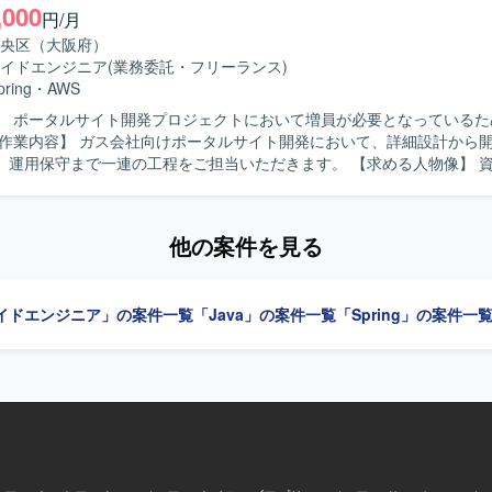
,000
いたWebシステ
円/月
です。
央区（大阪府）
イドエンジニア
(業務委託・フリーランス)
pring
・
AWS
】 ポータルサイト開発プロジェクトにおいて増員が必要となっているた
保守まで一連の工程をご担当いただきます。 【求める人物像】 資料作成や報
丁寧に進めていただける方を求めております。 【ポジションの魅力】 ガス会
ータルサイト開発を通じて、業務系の大規模システムに関わる経験を積
他の案件を見る
、Linux、AWSを利用いたします。
イドエンジニア」の案件一覧
「Java」の案件一覧
「Spring」の案件一