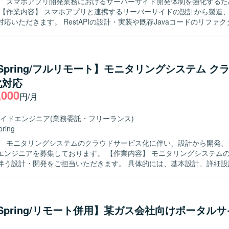
】 スマホアプリ開発業務におけるサーバーサイド開発体制を強化するた
応いただきます。 RestAPIの設計・実装や既存Javaコードのリファ
きます。 Git/GitHubを用いたチーム開発環境下で、レビューやソー
を進めていただきます。 Dockerを用いたサーバーサイドアプリケーシ
を実施していただきます。 【求める人物像】 設計からテストまで主体的
る方を求めております。 チームメンバーとコミュニケーションを取りな
a/Spring/フルリモート】モニタリングシステム ク
方を歓迎いたします。 既存コードの改善やリファクタリングに前向きに
化対応
】 サーバーサイド開発の上流から下流まで一貫し
,000
ができ、設計力・実装力ともに経験を積んでいただけます。 RestAPIやD
円/月
サーバーサイド技術を活かしつつ、継続的な改善にも関わっていただけます
vaおよびSpring Frameworkを用いたサーバーサイド開発を行います。 Git
イドエンジニア
(業務委託・フリーランス)
ョン管理のもと、Dockerを利用したコンテナ環境で開発・テストを実
pring
】 モニタリングシステムのクラウドサービス化に伴い、設計から開発、
募集しております。 【作業内容】 モニタリングシステムのクラウドサ
伴う設計・開発をご担当いただきます。 具体的には、基本設計、詳細設
、プログラミング、単体テスト、結合・総合テスト、リリースおよび各
っていただきます。開発ではAI（Cloud Code）を活用して製造を実
a/Spring/リモート併用】某ガス会社向けポータル
スまで一連の工程に携わることができ、設計からテストまで幅広い経験
AI（Cloud Code）を活用した開発に関わることで、新しい開発手法