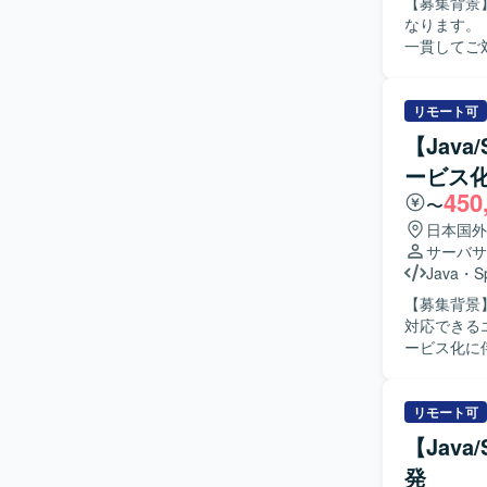
【募集背景
なります。 【作業内容】 スマホアプリと連携するサーバーサイドの設計から製造、テストまで
一貫してご対
行っていただ
ながら開発
ナ環境構築や動作確認
リモート可
に対応でき
【Jav
進められる
ービス
方ですと望ましいです。 【ポジションの魅力
450
て携わること
〜
どモダンな
日本国外
発環境】 Ja
サーバサ
よるバージ
Java
・
S
す。
【募集背景
対応できるエンジニアを
ービス化に
設計の実施
ント作成を行
す。 【求める人物像】 主体的にコミュニケーションを取りながら業務を推進できる方を求めて
リモート可
おります。 【ポジションの魅力】 モニタリングシステムのクラウドサービス化という上流工程
【Jav
からリリー
発
ができます。