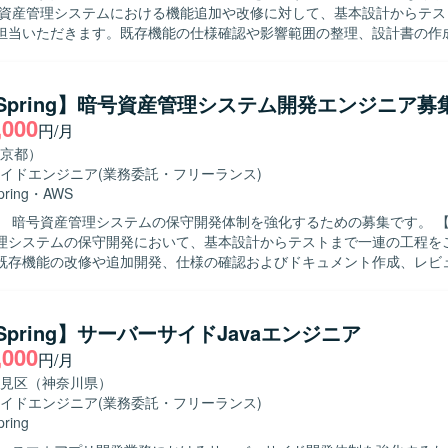
号資産管理システムにおける機能追加や改修に対して、基本設計からテス
担当いただきます。既存機能の仕様確認や影響範囲の整理、設計書の作
トの実施および不具合対応などを行っていただきます。 【求める人物像】 既存
仕様を自らキャッチアップし、主体的に課題解決へ取り組める方を求め
滑にコミュニケーションを取りながら、品質と生産性の両立を意識して
a/Spring】暗号資産管理システム開発エンジニア募
の魅力】 暗号資産領域における金融システムの開発を
,000
円/月
メイン知識と技術スキルの両面を高めることができます。バックエンド
で幅広い技術に携わることができ、中長期的なキャリア形成にもつなが
京都）
イドエンジニア
(業務委託・フリーランス)
ション開発環境です。
pring
・
AWS
 暗号資産管理システムの保守開発体制を強化するための募集です。 【作業内容】
理システムの保守開発において、基本設計からテストまで一連の工程を
既存機能の改修や追加開発、仕様の確認およびドキュメント作成、レビ
像】 前向きに業務へ取り組み、キャッチアップや技術
的な方を求めています。関係者と円滑にコミュニケーションを取りなが
ションの魅力】 金融業界向け暗号資産管理システムの開発
/Spring】サーバーサイドJavaエンジニア
とで、セキュリティや高信頼性が求められる領域での開発経験を積むこ
,000
円/月
aを中心としたバックエンドからフロントエンドまで幅広い技術スタックに
見区（神奈川県）
イドエンジニア
(業務委託・フリーランス)
pring