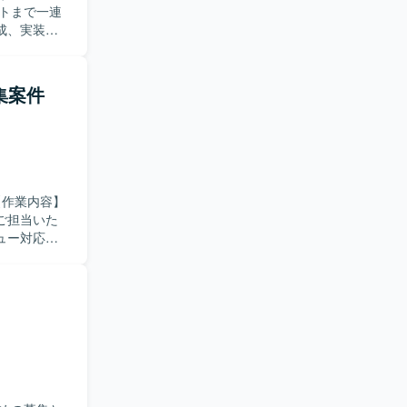
トまで一連
成、実装、
ています。
開発を進め
集案件
からフロン
るポジショ
ご担当いた
ュー対応な
ら、自律的
とができま
触れられま