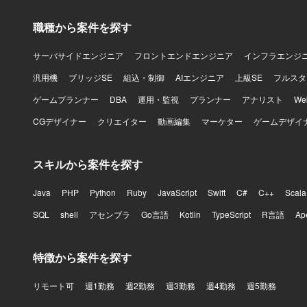
職種から案件を探す
サーバサイドエンジニア
フロントエンドエンジニア
インフラエンジ
汎用機
ブリッジSE
組込・制御
AIエンジニア
上級SE
フルスタ
ゲームプランナー
DBA
運用・監視
プランナー
アナリスト
W
CGデザイナー
クリエイター
動画編集
マーケター
ゲームデザイ
スキルから案件を探す
Java
PHP
Python
Ruby
JavaScript
Swift
C#
C++
Scala
SQL
shell
アセンブラ
Go言語
Kotlin
TypeScript
R言語
Ap
特徴から案件を探す
リモート可
週1勤務
週2勤務
週3勤務
週4勤務
週5勤務