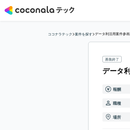
>
>
データ利活用案件参画
ココナラテック
案件を探す
募集終了
データ
報酬
職種
場所