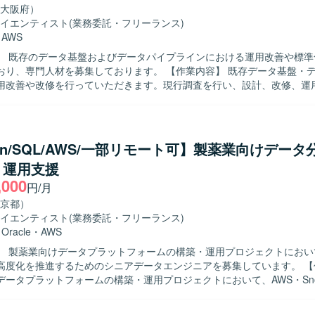
ュボードの実装まで一貫して推進し、Bizチーム・プロダクトチーム・ユ
大阪府）
仮説検証を繰り返し、分析基盤や可視化環境を構築していただきます。 【求め
イエンティスト
(業務委託・フリーランス)
データ基盤およびBI領域において高い実践力を持ち、分析要件からデータ
・
AWS
を求めております。データ品質や保守性を考慮した設計ができ、ユーザ
】 既存のデータ基盤およびデータパイプラインにおける運用改善や標準
データを通じて意思決定を支援できる方が望ましいです。エンドユーザ
人材を募集しております。 【作業内容】 既存データ基盤・データパイプ
ドを設計でき、変化を楽しみつつ要件が固まっていない環境でも前向き
用改善や改修を行っていただきます。現行調査を行い、設計、改修、運
をお持ちの方を歓迎いたします。Biz、PdM、エンジニアと協働しなが
化、標準化検討まで一貫してご担当いただきます。あわせて、成果物の
視しております。 【ポジションの魅力】 生成AIを活用した新規事業
きます。 【求める人物像】 一人称で能動的に業務を推進できる自
に中核メンバーとして関わることができ、定性データの高度な活用やナ
ちの方を求めております。運用改善や標準化に主体的に取り組み、関係
た先進的なテーマに取り組んでいただけます。複数の大企業との契約実
ュメント整備やノウハウ共有を進めていただける方が望ましいです。ま
ダクトの成長とともに自身の技術的・ビジネス的なスキルを高めること
hon/SQL/AWS/一部リモート可】製薬業向けデー
AI 活用など新しい取り組みに前向きに取り組んでいただける方を歓迎い
基盤構築から可視化まで一気通貫で関与できるため、広範なデータエン
・運用支援
ンの魅力】 データ基盤およびデータパイプラインの運用改善から標準化
環境】 BackendではPythonやFastAPI、Prefectを用
,000
関わることができ、全体最適を意識した改善活動に携わることができま
endではTypescriptおよびReact Routerを採用しております。インフ
円/月
や仕組み化を通じて、組織全体のデータ活用の高度化に貢献していただ
Fargate、Aurora、S3、ElastiCacheなどを利用し、Terraformで
京都）
ツールとしてGithub、Slack、Notion、Datadog、Linearを活用し
イエンティスト
(業務委託・フリーランス)
n を用いたデータ処理およびデータパイプラインの設計・実装・運用を行っ
IやAnthropic APIなどの生成AI関連サービスや、Github Copilot、Cursor B
・
Oracle
・
AWS
 などのツールを用いた運用や標準化にも取り組んでいただく想定です。
などの開発支援ツールも積極的に利用できる環境です。
】 製薬業向けデータプラットフォームの構築・運用プロジェクトにおい
度化を推進するためのシニアデータエンジニアを募集しています。 【作業内容】
ータプラットフォームの構築・運用プロジェクトにおいて、AWS・Snow
タパイプラインの設計・開発・最適化を担当していただきます。SQLを
理、データパイプラインの構築・運用、システム間データ連携の実現に