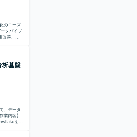
ーザー企業と
る
モデルを設
ー価値を重
化のニーズ
ー視点でダ
に推進でき
用改善、ド
らプロジェク
ドキュメン
レッジ基盤
者と連携し
績がある環
た、自動化
ができま
タ分析基盤
たします。
ジニアリン
検討まで幅
す。ドキュ
ラストラクチャは
けるポジシ
構成管理を行って
ており、
ていただきま
usiness、
て、データ
flakeを活
用いた大規
加え、従来