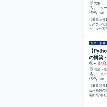
BIダッシ
大阪市（
連携しながら
データサ
人物像】 
Python
計できる方
【募集背景
視しながら
が高まっており、専門
ッシュボー
ラインの運
るマインド
キュメント
トを進められる協調性も重
ト整備や共有を進めていただ
の立ち上げ
走力をお持
リモート可
構築といっ
ながらドキ
境で、プロ
【Pyt
や効率化、
す。データ
の構築
【ポジショ
グの経験を積める点も魅力です。 【開発
810
広い工程に
い、Front
〜
メント整備
AWSを中心に
港区（東
ョンです。 【開発環境】 クラウド環境として AWS 等を利用したデータ基盤上で、SQL や
おります。周辺
データサ
Pytho
OpenAI AP
Python
す。dbt
Devin
【募集背景
活用基盤の高
製薬業向けデ
用したデー
模データ処