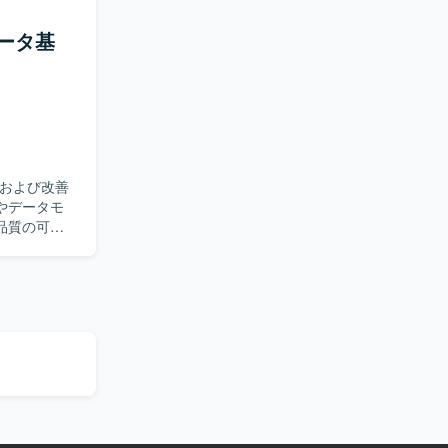
活用基盤の
用基盤の構
データ基
ただける方
ーム構築に
などを用いたデー
築および改善
品質の可視
LTパイプラ
いただきま
ます。技術
部署と丁寧
向上や標準
やETL／
を深めること