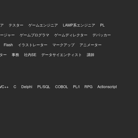
ア
テスター
ゲームエンジニア
LAMP系エンジニア
PL
ージャー
ゲームプログラマ
ゲームディレクター
デバッカー
Flash
イラストレーター
マークアップ
アニメーター
ター
事務
社内SE
データサイエンティスト
講師
VC++
C
Delphi
PL/SQL
COBOL
PL/I
RPG
Actionscript