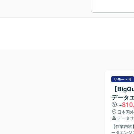
リモート可
【Big
データ
810
〜
日本国外
データサ
【作業内容
ータエンジ