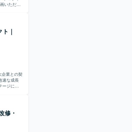
参画いただき
いて働きや
ダクト｜
大企業との契
急速な成長
テージに向
瞰しプロジ
ます。定性
した分析が
・改修・
ディスカッ
する機能の
の構築から