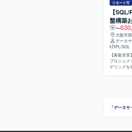
型データウ
リモート可
高度化を推
【SQL/
築を推進していただきます。 【求め
盤構築
主体的に取
630
を求めています。 【ポジションの魅力】 製薬業向けのデー
〜
ウェアハウ
大阪市西
関わることが
データサ
AWS、Snow
PL/SQL
タプラット
【募集背景】
プロジェクトに参画いただきます
デリングを
化と改善、
インの設計
す。成果物の
物像】 指
面のみなら
かつ円滑にコミ
「データサ
タアナリテ
化を通じて
ELTパイ
ができます。 【開発環境】 dbtやSQL、Python等を用いたデータ変換およびパ
を行います