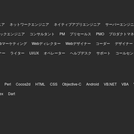
ニア
ネットワークエンジニア
ネイティブアプリエンジニア
サーバーエンジニ
ックエンジニア
コンサルタント
PM
プリセールス
PMO
プロダクトマネ
ebマーケティング
Webディレクター
Webデザイナー
コーダー
デザイナー
ナー
ライター
UI/UX
オペレーター
ヘルプデスク
サポート
コールセン
Perl
Cocos2d
HTML
CSS
Objective-C
Android
VB.NET
VBA
ex
Dart