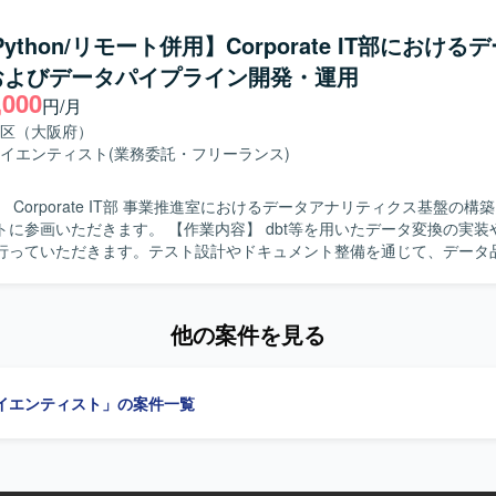
ェアハウスとモダンデータスタック双方の知見を活かしながら、データ
進していただきます。関係者と連携しながらデータ統合およびデータ活
Python/リモート併用】Corporate IT部における
る人物像】 大規模データ処理やデータパイプライン設計に
およびデータパイプライン開発・運用
り組み、関係者と連携しながらデータ活用基盤の高度化をリードしてい
,000
タ分析基盤において、従来型データ
円/月
スとモダンデータスタックを組み合わせた先進的なデータプラットフォ
区（大阪府）
でき、データエンジニアとしての専門性を高めていただけます。 【開発環境】
イエンティスト
(業務委託・フリーランス)
flake、Databricks、DBT、Fivetran、Oracle、Python、PL/SQL
フォーム環境です。
 Corporate IT部 事業推進室におけるデータアナリティクス基盤の構
。 【作業内容】 dbt等を用いたデータ変換の実装やデータモ
行っていただきます。テスト設計やドキュメント整備を通じて、データ
鮮度や整合性の担保、メタデータ整備を推進していただきます。ETL／E
・実装・改善を行い、SQLやPython等を用いたデータ処理を実施して
ドキュメント化とチーム内へのナレッジ共有もご担当いただきます。 【求める人
他の案件を見る
示を待つだけでなく自ら課題を発見して主体的に行動できる方を求めてい
ず事業や業務プロセスへの理解にも強い関心を持てる方、チームや関係
ュニケーションが取れる方にご活躍いただけます。 【ポジションの魅力】 デー
イエンティスト」の案件一覧
ィクス基盤の構築から改善まで一貫して携わることができ、データ品質
全社的な意思決定を支える基盤づくりに貢献できるポジションです。dbt
プラインの設計・実装を通じて、モダンなデータエンジニアリングの知見
イプライン実装
。クラウド環境でのデータ基盤構築・運用を行う可能性があります。