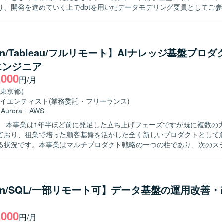
り、開発を進めていく上でdbtを用いたデータモデリング要員としてご
す。 ・複数名が参画しており、参画中の技術者様からも稼働が安定して
 ・BigQuery ・Docker ・dbt ・Composer ・
hon/Tableau/フルリモート】AIナレッジ基盤プロ
エンジニア
,000
円/月
東京都）
イエンティスト
(業務委託・フリーランス)
・
Aurora
・
AWS
】 本事業は1年半ほど前に発足した立ち上げフェーズですが既に複数の
ており、祖業で培った顧客基盤を活かした全く新しいプロダクトとして
る状況です。本事業はマルチプロダクト戦略の一つの柱であり、次のス
ェーズを迎えているため、技術的知見をベースに開発プロセス全体を俯
求めております。 【作業内容】 企業が保有する文章データをAIで構
自のナレッジベースとして活用できるプロダクトの開発に参画いただき
情や要望を含めた分析可能な形に変換し、業界・企業特有の文脈を理解
hon/SQL/一部リモート可】データ基盤の運用改善
ような仕組みを構築していただきます。蓄積されたデータをもとにAIが
トナーとして機能し、製品開発やマーケティング戦略の意思決定を支援
,000
関わっていただきます。顧客のデータ活用を支援するため、データ基盤
円/月