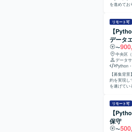
を進めてお
ます。 【ポジションの魅力】 ・フルリモート案件ですので、リラックスした状態で勤務するこ
とができま
すいとお話を伺っております。 【開発環境】
リモート可
GitHub
【Pyt
データ
900
〜
中央区（
データサ
Python
【募集背景
約を実現し
を遂げてい
けた拡大フ
ェクトを牽引できる人材を
造化し、独
リモート可
データを感
【Pyt
可能となる
保守
ションパー
500
高度化にも
〜