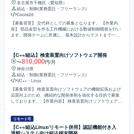
名古屋市千種区（愛知県）
組込・制御
(業務委託・フリーランス)
Cocos2d
【募集背景】 交代枠としての募集となります。 【作業内
容】 部品金型を作る工作機械における数値制御開発を行い
ます。開発チームに所属し、基本設計からテストまで一連
の工程をご担当いただきます。不具合改修および機能改修
を中心に対応いただきます。 【求める人物像】 チームメン
バーと適切にコミュニケーションを取りながら主体的に行
【C++/組込】検査装置向けソフトウェア開発
動し、粘り強く開発や改修業務に取り組んでいただける方
810,000
〜
円/月
を求めています。 【ポジションの魅力】 工作機械向け数値
神奈川県
制御という専門性の高い領域で、設計からテストまで一貫
組込・制御
(業務委託・フリーランス)
して携わることができるため、組込分野でのスキルを着実
VC++
・
Linux
に高めていくことができます。 【開発環境】 C言語を用い
た数値制御装置向け開発環境での作業となります。
【募集背景】 検査装置向けソフトウェアの機能拡張および
品質向上のため、継続的な開発体制を強化する目的で募集
しております。 【作業内容】 検査装置向けソフトウェアの
基本設計から実装、テストまで一連の工程をご担当いただ
きます。組込ソフトウェアとしてデバイスやメモリ、カメ
ラなどハードウェアとの連携や制御を行う機能の開発を進
リモート可
めていただきます。 【求める人物像】 主体的に課題を発見
【C++/組込Linux/リモート併用】認証機能付き入
し行動できる方、周囲と円滑にコミュニケーションを取り
退館システム向け組込端末開発