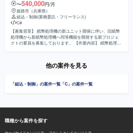
【求める人物像】 既存システムの仕様を理解しながら着実
540,000
〜
円/月
に開発と評価を進めていただける方を求めています。関連
姫路市（兵庫県）
メンバーとコミュニケーションを取りながら、設計からテ
組込・制御
(業務委託・フリーランス)
ストまで責任を持って対応いただける方が望ましいです。
C#
【ポジションの魅力】 店舗サーバを中心とした遊技システ
ムに携わることで、既存システムの改善や機能追加を通じ
【募集背景】 紙幣処理機の新ユニット開発に伴い、旧紙幣
てユーザー要望や現場課題の解決に貢献していただけま
処理機から新紙幣処理機へ同等機能を開発する新プロジェ
す。設計からテストまで幅広い工程を担当することで、上
クトの要員を募集しております。 【作業内容】 紙幣処理機
流設計やリーダー経験のある方はこれまでのスキルを活か
の新ユニット開発において、旧紙幣処理機から新紙幣処理
しつつ、さらなる経験を積んでいただけます。 【開発環
機への同等機能開発を行っていただきます。C++で作られて
境】 開発言語はC言語を用いて行います。Linux環境上でミ
いたターミナルアプリをC#へ置き換える作業は完了してお
他の案件を見る
ドルウェア（Tomcat、Apache等）やDB（PostgreSQL）を
り、置き換えたC#のソースに対する再設計や新規機能追加
利用したシステムの変更開発および評価に携わっていただ
などの開発フェーズを担当していただきます。作業工程と
きます。
しては設計、開発、テストをご担当いただきます。 【求め
「組込・制御」の案件一覧
「C」の案件一覧
る人物像】 設計上の課題を改善できる提案力をお持ちの方
を求めております。客先とのコミュニケーションを取りな
がら、提案やアサーティブコミュニケーションを行い、主
体的に業務を推進していただける方が望ましいです。 【ポ
ジションの魅力】 旧システムから新システムへの移行プロ
ジェクトにおいて、C++からC#へのマイグレーション後の
職種から案件を探す
再設計や新規機能開発に携わることができます。アーキテ
クチャ再設計に注力できる環境であり、C#の知識や開発経
験を活かしながら組込み開発のような領域にも関わること
サーバサイドエンジニア
フロントエンドエンジニア