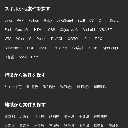
スキルから案件を探す
Java
PHP
Python
Ruby
JavaScript
Swift
C#
C++
Scala
Perl
Cocos2d
HTML
CSS
Objective-C
Android
VB.NET
VBA
VC++
C
Delphi
PL/SQL
COBOL
PL/I
RPG
Actionscript
SQL
shell
アセンブラ
Go言語
Kotlin
TypeScript
R言語
Apex
Dart
特徴から案件を探す
リモート可
週1勤務
週2勤務
週3勤務
週4勤務
週5勤務
地域から案件を探す
東京都
大阪府
福岡県
愛知県
埼玉県
千葉県
神奈川県
北海道
青森県
岩手県
宮城県
秋田県
山形県
福島県
茨城県