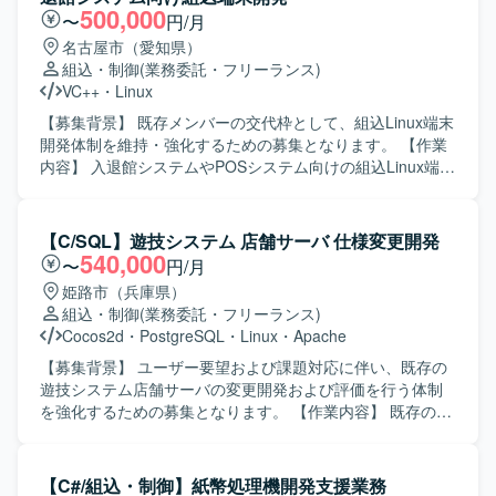
ながら開発を進められる方を求めております。 【ポジショ
500,000
〜
円/月
ンの魅力】 検査装置という専門性の高い領域で、組込開発
名古屋市（愛知県）
スキルやマルチスレッドプログラミング、画像処理関連の
組込・制御
(業務委託・フリーランス)
技術などを実務を通じて習得・強化していただけます。上
VC++
・
Linux
流工程から一貫して関わることで、ソフトウェア全体の構
造理解も深めていただけます。 【開発環境】 C++および
【募集背景】 既存メンバーの交代枠として、組込Linux端末
Visual Studioを用いた組込ソフトウェア開発環境での作業と
開発体制を維持・強化するための募集となります。 【作業
なります。Linux環境での開発やテスト環境構築、Qtや画像
内容】 入退館システムやPOSシステム向けの組込Linux端末
処理ライブラリなどを利用するケースもございます。
において、カード認証・顔認証などの認証機能を中心とし
た機能開発を担当していただきます。基本設計からテス
ト・評価まで一連の工程を実施していただきます。 【求め
【C/SQL】遊技システム 店舗サーバ 仕様変更開発
る人物像】 組込開発における基本設計からテストまでを主
540,000
〜
円/月
体的に担える方を求めています。認証機能など新しい技術
姫路市（兵庫県）
要素にも前向きに取り組み、周囲と協調しながら開発を進
組込・制御
(業務委託・フリーランス)
めていただける方が望ましいです。 【ポジションの魅力】
Cocos2d
・
PostgreSQL
・
Linux
・
Apache
入退館やPOSなど実利用シーンに近い組込端末の開発に携
わることができ、認証技術や組込Linuxに関する知見を深め
【募集背景】 ユーザー要望および課題対応に伴い、既存の
ることができます。基本設計から評価まで幅広い工程に関
遊技システム店舗サーバの変更開発および評価を行う体制
わることで、上流から下流まで一貫した経験を積むことが
を強化するための募集となります。 【作業内容】 既存の遊
できます。 【開発環境】 組込Linux環境上でC++を用いた開
技システム店舗サーバに対して、ユーザー要望や課題対応
発を行います。認証機能としてカード認証・顔認証などの
に基づく仕様変更開発および評価を行います。設計、開
機能を実装・評価していただきます。
発、テストといった一連の工程に携わっていただきます。
【C#/組込・制御】紙幣処理機開発支援業務