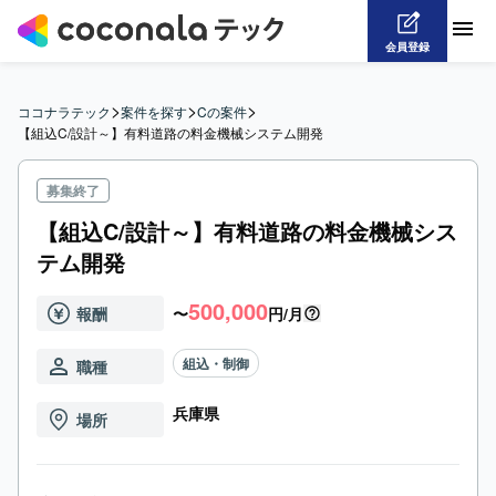
会員登録
>
>
>
ココナラテック
案件を探す
Cの案件
【組込C/設計～】有料道路の料金機械システム開発
募集終了
【組込C/設計～】有料道路の料金機械シス
テム開発
500,000
報酬
〜
円/月
組込・制御
職種
兵庫県
場所