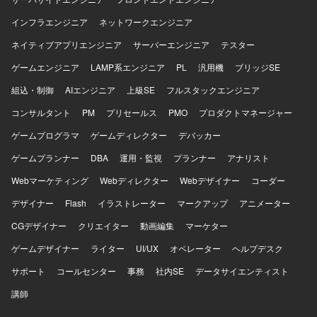
ができます。 【開発環境】 C++で作られていたターミナル
インフラエンジニア
ネットワークエンジニア
アプリをC#へ置き換えた環境で、C#を使った組込み開発の
ようなイメージのシステムを対象として開発していただき
ネイティブアプリエンジニア
サーバーエンジニア
テスター
ます。
ゲームエンジニア
LAMP系エンジニア
PL
汎用機
ブリッジSE
組込・制御
AIエンジニア
上級SE
フルスタックエンジニア
コンサルタント
PM
プリセールス
PMO
プロダクトマネージャー
ゲームプログラマ
ゲームディレクター
デバッカー
ゲームプランナー
DBA
運用・監視
プランナー
アナリスト
Webマーケティング
Webディレクター
Webデザイナー
コーダー
デザイナー
Flash
イラストレーター
マークアップ
アニメーター
CGデザイナー
クリエイター
動画編集
マーケター
ゲームデザイナー
ライター
UI/UX
オペレーター
ヘルプデスク
サポート
コールセンター
事務
社内SE
データサイエンティスト
講師