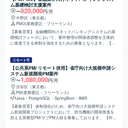
ム基礎検討支援案件
820,000
〜
円/月
中野区（東京都）
PMO
(業務委託・フリーランス)
【募集背景】 金融機関向けネットバンキングシステムの基
礎検討フェーズにおいて、要件整理や関係者調整を主体的
に推進できる体制を強化するための募集となります。 【作
業内容】 金融機関向けネットバンキングシステムにおける
基礎検討フェーズに参画いただきます。ユーザ部門を含む
関係者とのコミュニケーションを通じて、業務要件の整理
リモート可
や課題の抽出・整理を行っていただきます。また、業務遂
【公共系PM/ リモート併用】省庁向け大規模申請シ
行責任者として、要件定義に向けた論点整理や検討推進、
ステム新規開発PM案件
関係部署との合意形成支援など、上流工程全般をリードし
1,080,000
〜
円/月
ていただきます。 【求める人物像】 関係者と円滑にコミュ
渋谷区（東京都）
ニケーションを取りながら、主体的に検討をリードしてい
PM
(業務委託・フリーランス)
ただける方を求めております。金融業界の業務知見を活か
Java
・
PostgreSQL
・
SpringBoot
・
AWS
しつつ、論点整理や資料作成を通じて、構造的に物事を捉
えられる方が望ましいです。また、自立して業務を推進し
【募集背景】 体制強化のため、省庁向け大規模申請システ
つつ、チームメンバーやステークホルダーと協調してプロ
ム新規開発プロジェクトにおいて、担当機能の開発推進を
ジェクトを前進させられる方を歓迎いたします。 【ポジシ
担える実務型PM/サブPM人材を募集しております。 【作業
ョンの魅力】 金融業界向けの大規模システムにおいて、基
内容】 省庁向けの大規模申請システム新規開発において、