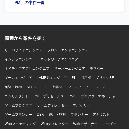
「PM」の案件一覧
ります。
ていただきます。 【求める人物像】 生産管理または生産計
画に関する深い業務理解をお持ちで、自ら主体的にプロジ
ェクトを推進いただける方を求めています。関係者と円滑
にコミュニケーションを取りながら、課題を整理し解決に
導ける方にご参画いただきたいです。 【ポジションの魅
力】 製造業のサプライチェーン計画領域において、最新の
職種から案件を探す
計画ソリューションを活用しながら、意思決定高度化に直
接貢献できるプロジェクトになります。生産系に強い知見
を生かしつつ、デジタルプランニング事業の中心で経験を
サーバサイドエンジニア
フロントエンドエンジニア
積んでいただけます。 【開発環境】 SAP IBPおよびサプラ
インフラエンジニア
ネットワークエンジニア
イチェーン計画関連ツールを用いた環境で作業していただ
きます。
ネイティブアプリエンジニア
サーバーエンジニア
テスター
ゲームエンジニア
LAMP系エンジニア
PL
汎用機
ブリッジSE
組込・制御
AIエンジニア
上級SE
フルスタックエンジニア
コンサルタント
PM
プリセールス
PMO
プロダクトマネージャー
ゲームプログラマ
ゲームディレクター
デバッカー
ゲームプランナー
DBA
運用・監視
プランナー
アナリスト
Webマーケティング
Webディレクター
Webデザイナー
コーダー