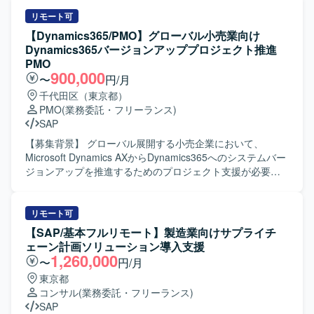
礎検討から携わることができ、上流工程での要件整理や企
申請受付に関わるシステム領域の設計・開発推進をご担当
画検討の経験を深めていただけます。業務遂行責任者とし
いただきます。利用者増加に伴う手続負荷の軽減と業務効
リモート可
て裁量を持って動くことができるため、PM／PMOや上流工
率化を目的としたシステムの開発を進めていただきます。
【Dynamics365/PMO】グローバル小売業向け
程のスキルをさらに強化したい方にとって、キャリア形成
具体的には、担当機能の開発推進、進捗・課題・リスク管
Dynamics365バージョンアッププロジェクト推進
上も大きな経験となるポジションです。 【開発環境】 本案
理、仕様整理や不明点の確認、論点整理、元請への報告、
PMO
件は主に基礎検討および要件整理フェーズの業務となるた
関係者調整、他チームや関連部署との横断調整、各種資料
900,000
〜
円/月
め、特定の技術スタックよりも業務知見と上流工程スキル
作成などを行っていただきます。 【求める人物像】 複数部
千代田区（東京都）
が重視される環境となります。
門・複数組織が関わる大規模案件の中で、主体的に論点を
PMO
(業務委託・フリーランス)
整理しながら関係者と円滑にコミュニケーションを取り、
SAP
自走してプロジェクトを推進できる方を求めております。
また、業務システム開発における一連の工程を理解し、ド
【募集背景】 グローバル展開する小売企業において、
キュメント作成を通じて情報をわかりやすく整理できる方
Microsoft Dynamics AXからDynamics365へのシステムバー
が望ましいです。 【ポジションの魅力】 省庁向けの大規模
ジョンアップを推進するためのプロジェクト支援が必要と
申請システムという社会的インパクトの大きい案件に参画
なっております。 【作業内容】 グローバル展開する小売企
いただけます。利用者増加に伴う業務課題の解決に直結す
業のIT部門を支援し、Microsoft Dynamics AXから
るシステム開発の中核を担えるため、上流からのプロジェ
Dynamics365へのシステムバージョンアッププロジェクト
リモート可
クトマネジメント経験を積むことができます。複数本部に
推進をご担当いただきます。 複数国で並行して進行するプ
【SAP/基本フルリモート】製造業向けサプライチ
よる合同開発体制のもとで、横断的な調整力やマネジメン
ロジェクトにおいて、実行ベンダーの管理や各国事業部門
ェーン計画ソリューション導入支援
トスキルを高められる環境です。 【開発環境】 Flutter、
との連携調整を行い、発生する課題の解決を主導していた
1,260,000
〜
円/月
Java、TypeScript、SpringBoot、PostgreSQL、React、
だきます。 クライアントIT部門の一員としてプロジェクト
東京都
AWS などを用いた環境での開発となります。
全体の統括と推進を担い、課題管理チケットの処理や進捗
コンサル
(業務委託・フリーランス)
管理を通じてプロジェクトを円滑に進行させるための支援
SAP
を行っていただきます。 【求める人物像】 関係者を巻き込