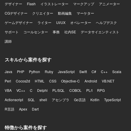
デザイナー
Flash
イラストレーター
マークアップ
アニメーター
CGデザイナー
クリエイター
動画編集
マーケター
ゲームデザイナー
ライター
UI/UX
オペレーター
ヘルプデスク
サポート
コールセンター
事務
社内SE
データサイエンティスト
講師
スキルから案件を探す
Java
PHP
Python
Ruby
JavaScript
Swift
C#
C++
Scala
Perl
Cocos2d
HTML
CSS
Objective-C
Android
VB.NET
VBA
VC++
C
Delphi
PL/SQL
COBOL
PL/I
RPG
Actionscript
SQL
shell
アセンブラ
Go言語
Kotlin
TypeScript
R言語
Apex
Dart
特徴から案件を探す