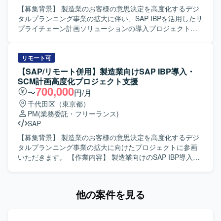
みながら主体的にプロジェクトを推進できる方を求めてお
【募集背景】 製造業のお客様の意思決定を高度化するデジ
ります。 【ポジションの魅力】 グローバルに展開する小売
タルプランニング事業の拡大に伴い、SAP IBPを活用したサ
企業の大規模ERPバージョンアッププロジェクトに参画
プライチェーン計画ソリューションの導入プロジェクトを
し、複数国にまたがるプロジェクト推進やベンダーコント
推進いただけるエンジニア・コンサルタントの募集となり
ロールの経験を積むことができます。 【開発環境】
ます。 【作業内容】 クラウド上での全社的な販売事業計画
Microsoft Dynamics AX、Microsoft Dynamics365を中心と
（S&OP）の立案から実行までの最適化支援を行っていただ
リモート可
したERP環境でのプロジェクトとなります。
きます。 組立/プロセス製造業におけるサプライチェーン計
【SAP/リモート併用】製造業向けSAP IBP導入・
画（PSI）の業務分析を実施し、監視・計画要件の定義など
SCM計画高度化プロジェクト支援
の上流工程を担当していただきます。 クライアントの現場
700,000
〜
円/月
担当者やステークホルダーとの要件調整を行い、リレーシ
千代田区（東京都）
ョンを構築していただきます。 単独でのプロジェクト推
PM
(業務委託・フリーランス)
進、または3〜4名規模のチームを主導していただきます。
SAP
【求める人物像】 高度な専門性と主体性を持ってプロジェ
クトを強力に牽引していただける方を求めています。 現場
【募集背景】 製造業のお客様の意思決定を高度化するデジ
のメンバーやお客様を巻き込んで、裁量を持って主体的に
タルプランニング事業の拡大に向けたプロジェクトに参画
動ける方を求めています。 【ポジションの魅力】 製造業向
いただきます。 【作業内容】 製造業向けのSAP IBP導入お
けのデジタルプランニング領域において、SAP IBPを中心と
よびサプライチェーン計画高度化プロジェクトにおいて、
したサプライチェーン計画ソリューションの導入をリード
生産管理や生産計画領域のシステム導入支援を行っていた
できるポジションです。 上流工程から関わることで、クラ
だきます。組立またはプロセス製造業におけるサプライチ
他の案件を見る
イアントの業務変革や意思決定高度化に直接貢献していた
ェーン計画(PSI)業務を踏まえ、要件整理や計画プロセスの
だけます。 【開発環境】 SAP IBPなどのサプライチェーン
高度化に向けた支援を実施いただきます。プロジェクトの
計画ソリューションを活用したクラウド環境での業務とな
推進や関係者との調整を通じて、計画業務の高度化を図っ