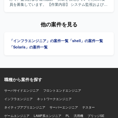
っていただきます。また、WAFやGuardDuty、Security
員を募集しています。 【作業内容】 システム監視およびロ
Hub、Config、IAM、KMSなどを用いたセキュリティ設計、
グ保管に関する作業をご担当いただきます。具体的には、
TerraformやAWS CDKによるIaC実装、GitHub Actionsや
監視対象や監視項目、通知先などを定義するシステム監視
CodePipeline等を用いたコンテナビルドからデプロイまで
設計、収集対象や期間、ローテーション等を整理するログ
他の案件を見る
のCI/CDパイプライン構築も担当いただきます。さらに、オ
設計、ダッシュボードやSeverityルール、対応フロー、クロ
フィスネットワークとクラウドを接続するクラウド側ネッ
ーズ管理、月次報告内容などを含む運用設計を実施してい
トワーク設定や、障害対応、バックアップおよびリスト
ただきます。また、Cloud Watch、Event Bridge、Alarm、
「インフラエンジニア」の案件一覧
「shell」の案件一覧
ア、権限、コスト監視などの運用設計も行っていただきま
OpsItemなど各種コンポーネントの実装を行っていただきま
す。 【求める人物像】 非機能要件から設計、IaC実装、運
す。結合試験および統合試験の中で、コードを読み取りつ
「Solaris」の案件一覧
用設計まで一人で完結できる自走力をお持ちの方を求めて
つ想定通りの動作となっているかを確認し、必要に応じて
おります。セキュリティ、可用性、コストのトレードオフ
修正対応を行っていただきます。 【求める人物像】 AWS環
を判断できる設計センスをお持ちで、顧客や開発、運用の
境での設計・構築および運用設計の経験を活かしつつ、自
間を橋渡しできるコミュニケーション力を発揮いただける
走してコードの読み書きができる方を求めています。結合
方を想定しております。オンプレミス資産の制約を理解し
試験や統合試験の結果を踏まえながら運用手順を整備でき
つつ、AWSマネージドサービスへ適切に置き換える設計判
る主体性のある方、監視ダッシュボードや各種ツールを組
職種から案件を探す
断力をお持ちの方にマッチするポジションです。 【ポジシ
み合わせた運用設計に前向きに取り組める方を歓迎しま
ョンの魅力】 大手鉄道会社向けの高可用性かつ高セキュリ
す。 【ポジションの魅力】 結合試験から統合試験までのフ
サーバサイドエンジニア
フロントエンドエンジニア
ティが求められる基盤を、AWSマネージドサービスを中心
ェーズに継続して参画し、監視および運用周りの設計から
にゼロから設計し構築していく経験を積むことができま
インフラエンジニア
実装までを一貫して担うことができます。AWSネイティブ
ネットワークエンジニア
す。非機能要件定義から設計、IaC実装、運用設計まで幅広
の監視機能や周辺ツールを活用しながら、実運用を見据え
ネイティブアプリエンジニア
サーバーエンジニア
テスター
い工程に関与できるため、クラウドアーキテクトとしての
た仕組みづくりに深く関与できる点が魅力です。 【開発環
スキルを総合的に高めていただけます。また、セキュリテ
境】 AWS環境上で、Cloud Watch、Event Bridge、Alarm、
ゲームエンジニア
LAMP系エンジニア
PL
汎用機
ブリッジSE