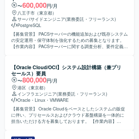
コミュニケーションを取りながら業務を進めることに抵抗
600,000
〜
円/月
がない方を求めています。既存の設計にとらわれず、より
八王子市（東京都）
適切なアーキテクチャを主体的に提案できる方や、スキル
サーバサイドエンジニア
(業務委託・フリーランス)
面で不足があっても臨機応変に動き、キャッチアップして
PostgreSQL
いける方が望ましいです。 【ポジションの魅力】 大規模な
予約サービスのインフラ基盤に携わることで、設計から構
【募集背景】 PACSサーバーの機能追加および既存システム
築、監視・運用まで一連の工程を経験することができま
の安定運用・保守体制を強化するための募集となります。
す。開発チームとの距離が近く、インフラ観点からサービ
【作業内容】 PACSサーバーに関する調査分析、要件定義、
ス改善に関わる機会も多いため、技術力と提案力の双方を
基本設計、詳細設計を行っていただきます。 施設要望に基
高められる環境です。 【開発環境】 Linux系OS上での
づく機能追加や不具合対応を行い、運用・保守まで一貫し
LAMP系ミドルウェアを中心としたインフラ環境となりま
てご担当いただきます。 オンプレまたはクラウド環境を前
【Oracle Cloud/OCI】システム設計構築（兼プリ
す。シェルスクリプトによる運用ツール開発や、Gitを用い
提としたサーバーサイドアーキテクチャ設計や、非機能要
セールス）要員
たバージョン管理、プロビジョニングツールを利用した構
件（性能・可用性・セキュリティ）を考慮した設計も実施
800,000
〜
円/月
成管理などを行っていただきます。
していただきます。 【求める人物像】 関係者と円滑にコミ
港区（東京都）
ュニケーションを取りながら、複数チームや製品間での調
インフラエンジニア
(業務委託・フリーランス)
整を主体的に進められる方を求めています。 サーバーサイ
Oracle
・
Linux
・
VMWARE
ド設計やインフラ周りの知見を活かしながら、安定稼働と
機能拡張の両立に取り組んでいただける方が望ましいで
【募集背景】 Oracle Cloudをベースとしたシステムの販促
す。 【ポジションの魅力】 医療IT領域のPACSサーバーと
に伴い、プリセールスおよびクラウド基盤構築を一体的に
いう専門性の高い分野で、サーバーサイドアーキテクトと
担当いただける方を募集しております。 【作業内容】
して上流工程から一貫して携わることができます。 オンプ
Oracle Cloudをベースとしたシステムの販促において、引
レおよびクラウド双方の知見を活かしつつ、非機能要件設
き合いの来た案件に対する見積や提案などのプリセールス