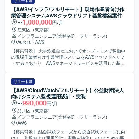
計やインフラ寄りの構築・運用経験も積むことができる環
業務を担当していただきます。また、受注した案件におい
リモート可
境です。 【開発環境】 RDBMSとしてPostgreSQLを利用し
ては、プロジェクトリーダーとしてクラウド基盤の構築や
【AWS/インフラ/フルリモート】現場作業者向け作
たサーバーサイドシステムを対象とした環境となります。
移行作業を推進し、手足要員への指示出しを行っていただ
業管理システムAWSクラウドリフト基盤構築案件
きます。ネットワークのみではなく、監視やバックアッ
1,080,000
〜
円/月
プ、セキュリティ、運用といった非機能要件も含めたクラ
江東区（東京都）
ウドインフラ全体の設計・構築に携わっていただきます。
インフラエンジニア
(業務委託・フリーランス)
【求める人物像】 お客様との仕様調整や認識合わせを主体
Aurora
・
AWS
的に行いながら、クラウド基盤全体を俯瞰して設計・構築
をリードしていただける方を求めております。技術的な知
【募集背景】 大手鉄道会社においてオンプレミスで稼働中
見をもとに提案内容をわかりやすく説明し、関係者と円滑
の現場作業者向け作業管理システムをAWSクラウドへリフ
にコミュニケーションが取れる方を歓迎いたします。 【ポ
トするにあたり、AWSマネージドサービスを活用した基盤
ジションの魅力】 プリセールスから設計・構築まで一連の
構築を推進するための体制強化を行う背景がございます。
フェーズに関わることができ、Oracle Cloud Infrastructure
【作業内容】 現場作業者向け作業管理システムのAWSクラ
を中心としたクラウドインフラの知見を幅広く深めていた
ウドリフトにおいて、基盤チームの一員として非機能要件
リモート可
だけます。お客様との上流工程における調整や提案活動を
の整理からAWS基盤の設計、IaC実装、運用設計までを一気
【AWS/CloudWatch/フルリモート】公益財団法人
通じて、技術力だけでなく提案力やリーダーシップも磨い
通貫で担当いただきます。具体的には、可用性や性能、拡
向けシステム監視運用設計・実装
ていただけるポジションです。 【開発環境】 Oracle Cloud
張性、セキュリティ、運用、コストなどの非機能要件を整
990,000
〜
円/月
Infrastructure(OCI)を中心としたクラウド環境をベースに、
理し、それらを根拠にネットワークやコンテナ基盤、デー
品川区（東京都）
監視やバックアップ、セキュリティ、運用などの非機能要
タベース、認証連携、監視やバックアップなどの基盤設計
インフラエンジニア
(業務委託・フリーランス)
件を考慮したインフラ設計・構築を行っていただきます。
に落とし込んでいただきます。VPCやサブネット、NAT、
AWS
VPCエンドポイントなどのネットワーク設計、ECS on
Fargateを用いたコンテナ基盤設計、Aurora PostgreSQLや
【募集背景】 結合試験フェーズから統合試験フェーズに向
RDS Proxy、ElastiCacheなどを用いたデータ基盤設計を行
けて、監視および運用設計・実装を強化していくための要