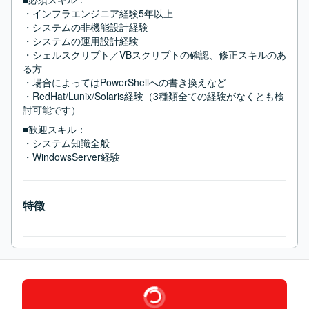
・インフラエンジニア経験5年以上

・システムの非機能設計経験

・システムの運用設計経験

・シェルスクリプト／VBスクリプトの確認、修正スキルのあ
る方

・場合によってはPowerShellへの書き換えなど

・RedHat/Lunix/Solaris経験（3種類全ての経験がなくとも検
討可能です）
■歓迎スキル：
・システム知識全般

・WindowsServer経験
特徴