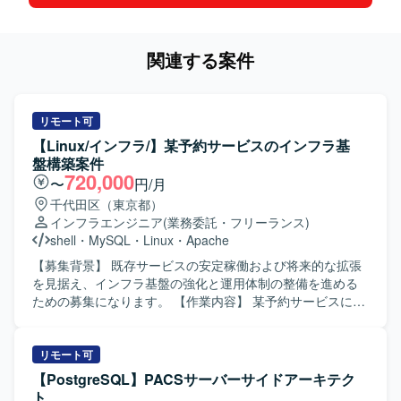
関連する案件
リモート可
【Linux/インフラ/】某予約サービスのインフラ基
盤構築案件
720,000
〜
円/月
千代田区（東京都）
インフラエンジニア
(業務委託・フリーランス)
shell
・
MySQL
・
Linux
・
Apache
【募集背景】 既存サービスの安定稼働および将来的な拡張
を見据え、インフラ基盤の強化と運用体制の整備を進める
ための募集になります。 【作業内容】 某予約サービスにお
けるインフラ基盤の設計・構築を担当していただきます。
インフラ監視や障害発生時の対応を行い、サービスの安定
稼働を支えていただきます。開発チームからの依頼に基づ
リモート可
き、各種ミドルウェアの設定変更やチューニングなどを行
【PostgreSQL】PACSサーバーサイドアーキテク
っていただきます。 【求める人物像】 開発メンバーと直接
ト