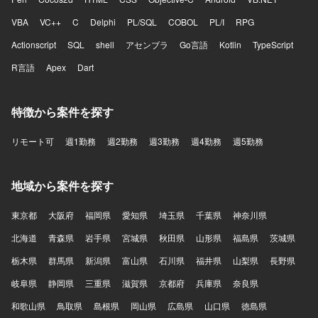
VBA
VC++
C
Delphi
PL/SQL
COBOL
PL/I
RPG
Actionscript
SQL
shell
アセンブラ
Go言語
Kotlin
TypeScript
R言語
Apex
Dart
特徴から案件を探す
リモート可
週1勤務
週2勤務
週3勤務
週4勤務
週5勤務
地域から案件を探す
東京都
大阪府
福岡県
愛知県
埼玉県
千葉県
神奈川県
北海道
青森県
岩手県
宮城県
秋田県
山形県
福島県
茨城県
栃木県
群馬県
新潟県
富山県
石川県
福井県
山梨県
長野県
岐阜県
静岡県
三重県
滋賀県
京都府
兵庫県
奈良県
和歌山県
鳥取県
島根県
岡山県
広島県
山口県
徳島県