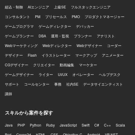
ィサービス群や認証連携、ネットワーク接続など、エンタ
OpsItem、OpsCenterなどのAWSネイティブサービスを中
組込・制御
AIエンジニア
上級SE
フルスタックエンジニア
ープライズ向けの先進的なクラウドアーキテクチャに携わ
心に利用します。運用・タスク管理ツールとして
ることができます。 【開発環境】 AWS（VPC、Subnet、
Redmine、Lanscopeなどを利用します。
コンサルタント
PM
プリセールス
PMO
プロダクトマネージャー
NAT GW、IGW、VPC Endpoints、Route 53、ALB、ECS
on Fargate、ECR、Aurora PostgreSQL、RDS Proxy、
ゲームプログラマ
ゲームディレクター
デバッカー
ElastiCache、S3、EFS、CloudFront、ACM、AWS WAF
ゲームプランナー
DBA
運用・監視
プランナー
アナリスト
v2、IAM、KMS、Secrets Manager、GuardDuty、Security
Hub、AWS Config、CloudTrail、AWS Shield、
Webマーケティング
Webディレクター
Webデザイナー
コーダー
CloudWatch、SNS、SQS、SES、EventBridge）、
デザイナー
Flash
イラストレーター
マークアップ
アニメーター
Terraform、AWS CDK、GitHub Actions、CodePipeline、
OneLoginによるSSO連携、SAML/OIDCによる認証連携な
CGデザイナー
クリエイター
動画編集
マーケター
どの環境で作業いただきます。
ゲームデザイナー
ライター
UI/UX
オペレーター
ヘルプデスク
サポート
コールセンター
事務
社内SE
データサイエンティスト
講師
スキルから案件を探す
Java
PHP
Python
Ruby
JavaScript
Swift
C#
C++
Scala
Perl
Cocos2d
HTML
CSS
Objective-C
Android
VB.NET