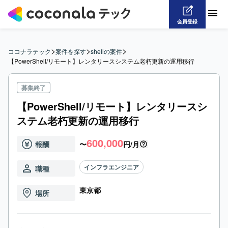
会員登録
>
>
>
ココナラテック
案件を探す
shellの案件
【PowerShell/リモート】レンタリースシステム老朽更新の運用移行
募集終了
【PowerShell/リモート】レンタリースシ
ステム老朽更新の運用移行
600,000
報酬
〜
円/月
インフラエンジニア
職種
東京都
場所