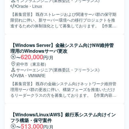
インフラエンジニア
(業務委託・フリーランス)
MaxGaugeやOracleDB、vSphere、Zabbix、Veeamなどを
Oracle
・
Linux
用いたシステム基盤の構築・運用設計・監視設計・バック
アップ設計を推進していただきます。 【求める人物像】 主
【募集背景】 既存ストレージおよび関連サーバ群の保守期
体的に業務を推進し、自ら課題を抽出・改善提案ができる
限切れに伴い、新サーバー環境への移行プロジェクトを推
方を求めています。関係者との円滑なコミュニケーション
進するための体制強化として募集しております。 【作業内
を重視し、報告・連絡・相談を適切なタイミングで行える
容】 ストレージ本体切替に伴うインフラ全体への影響整理
方にマッチするポジションです。ドキュメント作成や設計
および設計変更を実施して頂きます。ラック実装や電源接
内容の説明など、丁寧かつ論理的な説明ができる方を歓迎
続などの物理作業を含むサーバ基盤の構築、サーバミドル
【Windows Server】金融システム向けNW維持管
いたします。 【ポジションの魅力】 大規模かつ長期にわた
ウェア（クラスタ構成など）の設計変更、Oracleデータベ
理用のWindowsサーバ更改
る基幹的な社内システム基盤刷新に携わることで、インフ
ース環境の整備、バックアップ処理の設計・設定を担当し
620,000
〜
円/月
ラ設計から運用設計、監視、バックアップまで幅広い経験
て頂きます。加えて、システム全体の観点で移行計画およ
府中市（東京都）
を積むことができます。MaxGaugeやZabbix、vSphere、
び手順書の整理を行い、機能試験・障害試験・性能試験の
サーバーエンジニア
(業務委託・フリーランス)
Veeamといったプロダクトを活用した実践的なスキルを高
計画立案と実施、ならびに本番環境への移行作業まで一連
VBA
・
VMWARE
められるとともに、大手企業の基盤更改プロジェクトにお
の工程をご担当頂きます。 【求める人物像】 インフラ全体
ける上流から下流までの一連の工程を経験できる点が魅力
を俯瞰しながら、自ら課題を整理し設計や手順に落とし込
【募集背景】 既存の金融システム向けネットワーク維持管
です。 【開発環境】 MaxGauge OracleDB
める方を求めております。不足しているスキルについて
理用サーバ群の更改に伴い、構築フェーズを推進いただけ
vSphere（ESXi） Zabbix Veeam HYCU VCF Operations for
も、指導を受けながら主体的にキャッチアップし、着実に
るリーダークラスの方を募集しております。 【作業内容】
Logs VCF Operations for Network M365 など
業務を遂行して頂ける方にマッチしたポジションです。関
既存案件における複数のWindowsサーバ更改プロジェクト
連部門やベンダーとのコミュニケーションを円滑に行い、
に参画いただきます。要件定義および設計フェーズは完了
協調性を持ってプロジェクトを推進して頂ける方を歓迎い
しており、構築フェーズから参画いただきます。具体的に
【Windows/Linux/AWS】銀行系システム向けイン
たします。 【ポジションの魅力】 ストレージ更改からサー
は、ネットワークを監視するオンプレ監視サーバの更改対
フラ構築・保守案件
バ、ミドルウェア、データベースまでを含む大規模なイン
応、オンプレのCAサーバおよびFTPサーバの仮想化と更改
513,000
〜
円/月