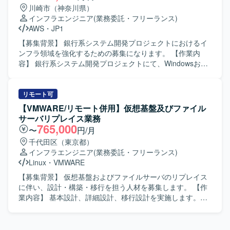
フラ更改プロジェクトに参画して頂けます。設計変更から
対応、ネットワーク機器の構成管理を行うアプライアンス
川崎市（神奈川県）
試験、移行実施まで一通りの工程を経験できるため、イン
サーバをWindows Server 2025上で構築し、コンフィグ管
インフラエンジニア
(業務委託・フリーランス)
フラエンジニアとしてのスキルセットを広く深く強化して
理やリソース管理が適切に行えるよう設定・検証を実施し
AWS
・
JP1
頂ける環境です。将来的なリーダーや上流工程へのステッ
ていただきます。 【求める人物像】 チームの中心となって
プアップを目指す方にも、実務を通じて経験を積める案件
周囲とコミュニケーションを取りながら、構築フェーズを
【募集背景】 銀行系システム開発プロジェクトにおけるイ
となっております。 【開発環境】 Linuxベースのサーバ環
主体的に推進いただける方を求めております。課題発生時
ンフラ領域を強化するための募集になります。 【作業内
境上で、ストレージおよびクラスタミドルウェア、Oracle
にも落ち着いて状況整理を行い、関係者と連携しながら解
容】 銀行系システム開発プロジェクトにて、Windowsおよ
データベースを組み合わせたインフラ基盤を扱って頂きま
決に向けた提案と実行ができる方を歓迎いたします。 【ポ
びLinuxサーバを中心としたインフラの詳細設計、構築、保
す。バックアップ環境や各種試験環境も含め、複数のサー
ジションの魅力】 金融システム向けのネットワーク維持管
守対応をご担当いただきます。AWS環境やJP1、
バ群で構成されたシステム全体の設計・構築・移行を行っ
理基盤の更改に携わることで、大規模かつ高信頼性が求め
Systemwalker、Symfowareなどのミドルウェアを用いた環
リモート可
て頂きます。
られる環境でのサーバ構築経験を積むことができます。複
境の構築や運用も行っていただきます。 【求める人物像】
【VMWARE/リモート併用】仮想基盤及びファイル
数サーバの更改を横断的にリードすることで、リーダーと
周囲と連携しながら主体的に業務を進めていただける方を
サーバリプレイス業務
しての経験値を高めつつ、監視サーバや仮想基盤、ネット
求めています。技術面に加えてコミュニケーション力を発
765,000
〜
円/月
ワーク構成管理といった幅広い技術領域に触れていただけ
揮し、プロジェクトメンバーと円滑に情報共有や調整がで
千代田区（東京都）
ます。 【開発環境】 Windows Server 2016/2025を中心と
きる方が望ましいです。 【ポジションの魅力】 銀行系シス
インフラエンジニア
(業務委託・フリーランス)
したオンプレミス環境、および仮想基盤上でのサーバ構築
テムという大規模かつミッションクリティカルな領域で、
Linux
・
VMWARE
環境を想定しております。監視サーバや構成管理用アプラ
インフラ設計から構築、保守まで一連の工程に関わること
イアンスサーバなど、ネットワーク維持管理に関わる各種
ができます。WindowsやLinuxに加え、AWSや各種ミドルウ
【募集背景】 仮想基盤およびファイルサーバのリプレイス
サーバ群を対象に構築・設定・検証を行っていただきま
ェアの知見を深めながら、インフラエンジニアとしてのス
に伴い、設計・構築・移行を担う人材を募集します。 【作
す。
キルセットを幅広く強化していただけます。 【開発環境】
業内容】 基本設計、詳細設計、移行設計を実施します。仮
Windows、Linux、AWS、JP1、Systemwalker、Symfoware
想基盤およびファイルサーバの構築、テスト、移行、DR試
などを利用したインフラ環境での業務となります。
験を担当します。システム構成図や運用定義書などのドキ
ュメントを作成します。 【求める人物像】 自ら能動的にタ