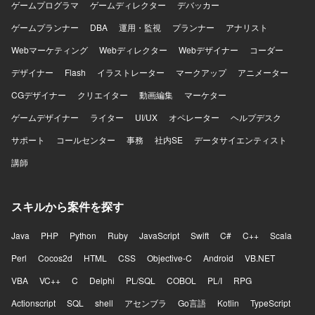
ゲームプログラマ
ゲームディレクター
デバッカー
ゲームプランナー
DBA
運用・監視
プランナー
アナリスト
Webマーケティング
Webディレクター
Webデザイナー
コーダー
デザイナー
Flash
イラストレーター
マークアップ
アニメーター
CGデザイナー
クリエイター
動画編集
マーケター
ゲームデザイナー
ライター
UI/UX
オペレーター
ヘルプデスク
サポート
コールセンター
事務
社内SE
データサイエンティスト
講師
スキルから案件を探す
Java
PHP
Python
Ruby
JavaScript
Swift
C#
C++
Scala
Perl
Cocos2d
HTML
CSS
Objective-C
Android
VB.NET
VBA
VC++
C
Delphi
PL/SQL
COBOL
PL/I
RPG
Actionscript
SQL
shell
アセンブラ
Go言語
Kotlin
TypeScript