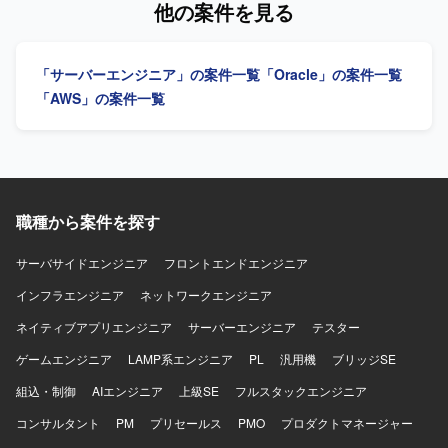
他の案件を見る
スクに取り組める方を求めています。周囲と良質なコミュ
ニケーションを取りながら物事を進められる方を歓迎しま
す。 【ポジションの魅力】 基本設計から構築、移行、DR
「サーバーエンジニア」の案件一覧
「Oracle」の案件一覧
試験まで一連の工程に携わることができます。 【開発環
境】 vSphere、Linux、Windows、VLAN、ルーティング、
「AWS」の案件一覧
Active Directory、PureStorage、Veeamを使用します。
職種から案件を探す
サーバサイドエンジニア
フロントエンドエンジニア
インフラエンジニア
ネットワークエンジニア
ネイティブアプリエンジニア
サーバーエンジニア
テスター
ゲームエンジニア
LAMP系エンジニア
PL
汎用機
ブリッジSE
組込・制御
AIエンジニア
上級SE
フルスタックエンジニア
コンサルタント
PM
プリセールス
PMO
プロダクトマネージャー