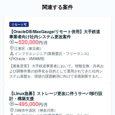
関連する案件
リモート可
【OracleDB/MaxGauge/リモート併用】大手鉄道
事業者向け社内システム更改案件
520,000
〜
円/月
江東区（東京都）
インフラエンジニア
(業務委託・フリーランス)
Oracle
・
VMWARE
【募集背景】 大手鉄道事業者において、情報交換・共有お
よび調整作業の効率化を目的として運用されてきた社内シ
ステム基盤を、現状の課題解消に向けて全面刷新するため
のプロジェクトになります。 【作業内容】 既存社内システ
ム基盤の課題を踏まえ、第6世代となる新社内システム基盤
の設計・構築および各種テストをご担当いただきます。 詳
【Linux急募】ストレージ更改に伴うサーバ移行設
細設計フェーズでは、基本設計・機能設計をインプットと
計・構築支援
して、既存フォーマットを流用しながらマニュアルベース
495,000
〜
円/月
での設計書作成を行います。その後、環境構築、単体テス
川崎市中原区（神奈川県）
ト、結合テスト、総合テストといった工程に順次参画し、