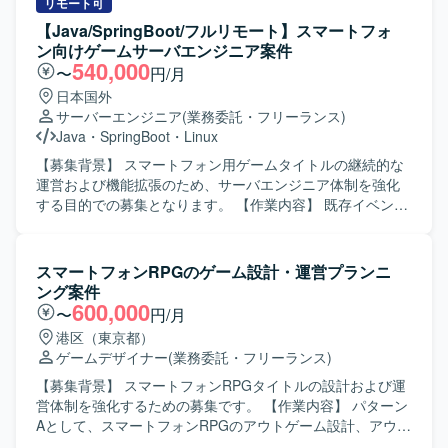
リッククラウドを利用し、開発言語は Go を採用していま
小規模なチームでの開発となり、将来的に他セクションや
リモート可
す。Claude Code、Codex、GitHub Copilot、Cursor などの
新規タイトルを含めた他プロジェクトへの異動や、マネジ
【Java/SpringBoot/フルリモート】スマートフォ
AI系ツールも活用しながら開発を進めていきます。
メントへのミッション変更なども可能です。 【求める人物
ン向けゲームサーバエンジニア案件
像】 インディーゲームやアドベンチャーゲームへの強い興
540,000
〜
円/月
味や知見をお持ちで、主体的に課題を発見し解決しながら
日本国外
業務を推進いただける方を求めています。チームでのもの
サーバーエンジニア
(業務委託・フリーランス)
づくりを楽しみ、少数精鋭な環境で職能にこだわらず幅広
Java
・
SpringBoot
・
Linux
い業務に携わることにやりがいを感じていただける方を歓
迎いたします。 【ポジションの魅力】 オリジナルIPや有力
【募集背景】 スマートフォン用ゲームタイトルの継続的な
IPによる大規模ゲーム開発からインディーゲーム開発ま
運営および機能拡張のため、サーバエンジニア体制を強化
で、多様なプロジェクトに企画初期段階から運用・海外展
する目的での募集となります。 【作業内容】 既存イベント
開まで一気通貫で関わることができます。IPの価値最大化
や機能の運用として、ゲーム内スキル開発や既存機能・イ
を目指したものづくりを経験でき、国内最大級の開発体制
ベントの改善対応を行っていただきます。また、企画部門
と高度な運用ノウハウを生かした長期的なヒットタイトル
の要望を受けてゲーム内の各イベントやキャンペーンペー
スマートフォンRPGのゲーム設計・運営プランニ
創出に携わることができます。自律的に価値創出を行うカ
ジ等の改修対応を行います。QAで検出されたバグの調査・
ング案件
ルチャーの中で、大きな裁量を持って挑戦できる環境で
修正や、ユーザーからの問い合わせがあった箇所に対する
600,000
〜
円/月
す。 【開発環境】 ゲーム開発に最適な機材を含む環境が整
調査・修正も担当していただきます。 非定常業務として
港区（東京都）
備されており、ご希望に応じて必要な機材や勉強会参加、
は、ゲーム内新機能や新イベントの開発を行っていただき
ゲームデザイナー
(業務委託・フリーランス)
R&D等の技術投資が行われます。快適なオフィス環境やリ
ます。開発環境の改善として、デバッグツールの新機能の
ラクゼーションスペースなども備えた開発環境となってお
開発や管理ツールの新機能実装および既存機能の改修を行
【募集背景】 スマートフォンRPGタイトルの設計および運
ります。
います。さらに、ゲーム内イベントや販売物に関するデー
営体制を強化するための募集です。 【作業内容】 パターン
タ集計ツールの作成や、新規開発におけるデータ投入ツー
Aとして、スマートフォンRPGのアウトゲーム設計、アウト
ルの作成も担当していただきます。インフラの保守・運用
ゲーム部分のデータ設計、イベント設計やデータ分析など