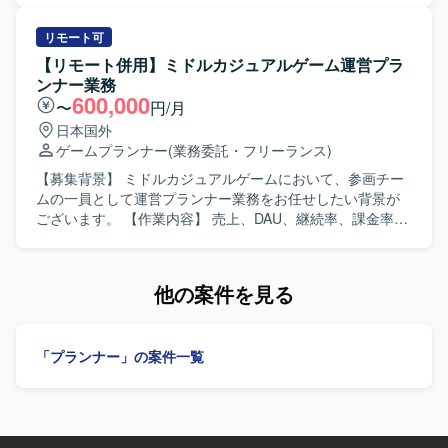
管理として、セキュリティ脆弱性への対応および対策の実
の運営プランニングをご担当いただきます。パターンBとし
施、OS・ミドルウェアの定期アップデートおよびパッチ適
て、スマートフォンRPGのバトル設計、バトルのレベルデ
リモート可
用、サーバー負荷に応じたリソース調整およびインスタン
ザイン設計、キャラ設計などのバランス調整をご担当いた
【リモート併用】ミドルカジュアルゲーム運営プラ
ス最適化も行っていただきます。 【求める人物像】 コミュ
だきます。 【求める人物像】 ゲームの世界観や企画意図を
ンナー業務
ニケーションを取りながらユーザ思考でのものづくりがで
理解しながら、自ら主体的に提案や設計を進めていただけ
600,000
〜
円/月
きる方を求めています。既存の枠組みを壊してでも、より
る方を求めています。関係者とのコミュニケーションを大
日本国外
良い形に持っていく気概がある方を歓迎いたします。推進
切にしながら、データ分析やバランス調整を通じてユーザ
ゲームプランナー
(業務委託・フリーランス)
力や積極性があり、受け身の姿勢にならない方、工数と効
ー体験の向上を目指していただける方です。 【ポジション
果のバランスを取れる方にマッチするポジションです。
の魅力】 スマートフォンRPGにおけるアウトゲームやバト
【募集背景】 ミドルカジュアルゲームにおいて、参画チー
【ポジションの魅力】 運営中のスマートフォン用ゲームタ
ル部分の中核設計に関わることができ、イベント設計やデ
ムの一員として運営プランナー業務をお任せしたい背景が
イトルに深く関わりながら、機能改善から新機能開発、イ
ータ分析などを通じて、ゲーム運営全体への影響度の高い
ございます。 【作業内容】 売上、DAU、継続率、課金率な
ンフラ運用まで幅広い領域を担当できる環境です。ユーザ
業務に携わることができます。プレイヤー体験に直結する
ど各種KPIの分析を行います。また、施策実施後の効果検証
ーの反応をダイレクトに感じながら、企画部門とも連携し
レベルデザインやキャラ設計にも深く関与していただけま
および課題の整理・改善提案を行います。分析結果に基づ
てサービスの価値向上に貢献していただけます。 【開発環
す。 【開発環境】 スマートフォン向けゲーム開発環境にお
く運営施策や改善案の企画立案を担当します。週次・月次
他の案件を見る
境】 言語はJava、フレームワークはSpring Boot 3を利用し
いて、アウトゲームおよびバトル設計に必要な各種ツール
の売上予測および着地見込み資料を作成します。クライア
ております。データベースはPolarDBを使用し、バージョン
や分析基盤を利用して業務を行っていただきます。
ント向けレポートおよび提案資料の作成を行います。クラ
管理にはGitLab、監視にはZabbixを利用しております。
イアントとの折衝、要件整理・調整を行い、一連の運営業
「プランナー」の案件一覧
務を主体的に推進していただきます。 【求める人物像】 ク
ライアントの要望を整理し提案・説明できる方を求めてい
ます。社内外の関係者と円滑にコミュニケーションをとれ
る方を歓迎いたします。能動的に動き、数値を基に課題を
特定し、改善案を立案できる方を求めています。 【ポジシ