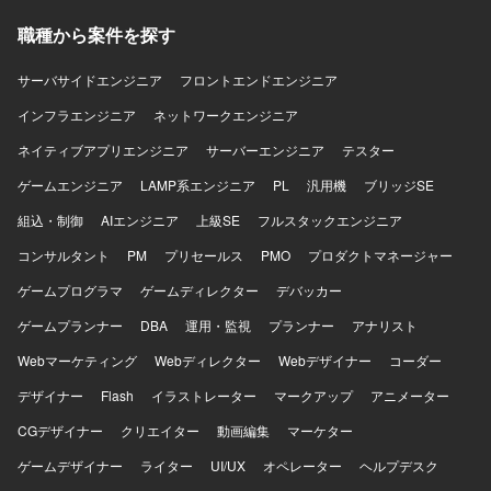
ョンの魅力】 ミドルカジュアルゲームの運営において、KPI
職種から案件を探す
分析から施策立案、クライアントへの提案まで一連のプロ
セスに主体的に関わることができます。データドリブンな
運営に携わりながら、運営ディレクターやリードプランナ
サーバサイドエンジニア
フロントエンドエンジニア
ーとしてのキャリア形成にもつなげていただけます。 【開
インフラエンジニア
ネットワークエンジニア
発環境】 ミドルカジュアルゲームの運営プロジェクトにお
いて、各種KPIデータを活用した分析および資料作成を行う
ネイティブアプリエンジニア
サーバーエンジニア
テスター
環境で業務を進めていただきます。
ゲームエンジニア
LAMP系エンジニア
PL
汎用機
ブリッジSE
組込・制御
AIエンジニア
上級SE
フルスタックエンジニア
コンサルタント
PM
プリセールス
PMO
プロダクトマネージャー
ゲームプログラマ
ゲームディレクター
デバッカー
ゲームプランナー
DBA
運用・監視
プランナー
アナリスト
Webマーケティング
Webディレクター
Webデザイナー
コーダー
デザイナー
Flash
イラストレーター
マークアップ
アニメーター
CGデザイナー
クリエイター
動画編集
マーケター
ゲームデザイナー
ライター
UI/UX
オペレーター
ヘルプデスク