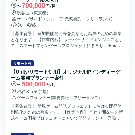
700,000
〜
円/月
渋谷区（東京都）
サーバサイドエンジニア
(業務委託・フリーランス)
Go
・
AWS
【募集背景】 追加機能開発等を見据えた増員のための募集
となります。 【作業内容】 サーバーサイドエンジニアとし
て、スマートフォンゲームプロジェクトに参画し、iPhone /
Android / PC プラットフォーム向けゲームのバックエンド
全般の開発・運用・管理業務を行っていただきます。新規
タイトルのバックエンド領域において、機能追加や改善対
リモート可
応、運用上の各種対応などを担当していただきます。 【求
【Unity/リモート併用】オリジナルIPインディーゲ
める人物像】 新しい技術やツールに積極的に触れ、自発的
ーム開発プランナー案件
にキャッチアップしていく姿勢をお持ちの方を求めていま
500,000
〜
円/月
す。また、他職種とも連携しながら、チームでサービスを
渋谷区（東京都）
育てていく意識をお持ちの方が望ましいです。 【ポジショ
ゲームプランナー
(業務委託・フリーランス)
ンの魅力】 超大型IPの新規プロジェクトにおいて、マルチ
プラットフォーム展開・3Dゲームタイトルのバックエンド
【募集背景】 新規ゲーム開発プロジェクトにおける開発体
開発に携わることができます。高トラフィックなゲームサ
制強化のための募集です。 【作業内容】 当社で開発中の新
ービスの開発・運用に関わることで、スケーラビリティや
規ゲーム開発プロジェクトにおいて開発プランナー業務を
信頼性を意識した設計・実装の経験を積むことができま
ご担当いただきます。ゲーム企画策定や仕様書作成、クリ
す。 【開発環境】 インフラとして AWS / GCP などのパブ
エイターとの連携、ストア対応等を行っていただきます。