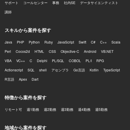
サポート
コールセンター
事務
社内SE
データサイエンティスト
講師
スキルから案件を探す
Java
PHP
Python
Ruby
JavaScript
Swift
C#
C++
Scala
Perl
Cocos2d
HTML
CSS
Objective-C
Android
VB.NET
VBA
VC++
C
Delphi
PL/SQL
COBOL
PL/I
RPG
Actionscript
SQL
shell
アセンブラ
Go言語
Kotlin
TypeScript
R言語
Apex
Dart
特徴から案件を探す
リモート可
週1勤務
週2勤務
週3勤務
週4勤務
週5勤務
地域から案件を探す