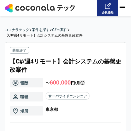
会員登録
>
>
>
ココナラテック
案件を探す
C#の案件
【C#/週4リモート】会計システムの基盤更改案件
募集終了
【C#/週4リモート】会計システムの基盤更
改案件
600,000
報酬
〜
円/月
サーバサイドエンジニア
職種
東京都
場所