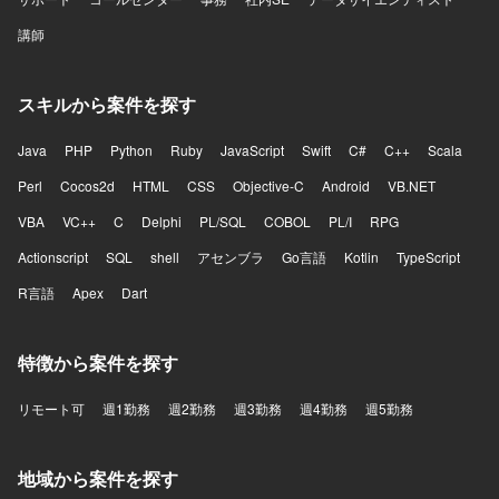
講師
スキルから案件を探す
Java
PHP
Python
Ruby
JavaScript
Swift
C#
C++
Scala
Perl
Cocos2d
HTML
CSS
Objective-C
Android
VB.NET
VBA
VC++
C
Delphi
PL/SQL
COBOL
PL/I
RPG
Actionscript
SQL
shell
アセンブラ
Go言語
Kotlin
TypeScript
R言語
Apex
Dart
特徴から案件を探す
リモート可
週1勤務
週2勤務
週3勤務
週4勤務
週5勤務
地域から案件を探す