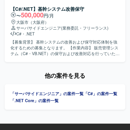
を積むことができます。技術水準の高いリーダーやフォロ
てご担当いただきます。既存機能の改修や不具合対応、新
ー担当エンジニアと共に開発を行うことで、コード品質や
規機能追加などを行っていただきます。 【求める人物像】
【C#/.NET】基幹システム改善保守
設計力の向上が期待できます。 【開発環境】 フロントエン
主体的に業務を推進し、前向きかつ柔軟に対応できる方を
500,000
〜
円/月
ドにReact、サーバーサイドにC#、データベースにSQL
求めております。 【ポジションの魅力】 上流工程からリリ
大阪市（大阪府）
Serverを利用したWebシステムとなります。
ースまで一連の工程に携わることができ、基幹系システム
サーバサイドエンジニア
(業務委託・フリーランス)
の保守・改善を通じて業務知識と開発スキルの双方を高め
C#
・
.NET
ていただけます。 【開発環境】 C#.NET、VB.NETを用いた
販売管理システムの開発・保守環境となります。
【募集背景】 基幹システムの改善および保守対応体制を強
化するための募集となります。 【作業内容】 販売管理シス
テム（C#・VB.NET）の保守および改善対応を行っていただ
きます。要件確認から開発、テスト、リリースまで一連の
工程を幅広くご担当いただきます。 【求める人物像】 能動
的かつ主体的に行動できる方を求めています。前向きで柔
他の案件を見る
軟な思考を持ち、状況に応じて自ら考えて動ける方です。
【ポジションの魅力】 基幹系販売管理システムの保守・改
善を通じて、業務知識と開発スキルを一体的に高めていく
「サーバサイドエンジニア」の案件一覧
「C#」の案件一覧
ことができます。上流からリリースまで一貫して関われる
ため、システム全体の流れを把握しながらスキルアップし
「.NET Core」の案件一覧
ていただけます。 【開発環境】 C#.NET、VB.NET を用い
た販売管理システムの開発・保守環境となります。