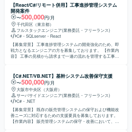
を求めております。 【ポジションの魅力】 医療系システム
【React/C#/リモート併用】工事進捗管理システム
の開発保守に携わることで、専門性の高い業務ドメインの
開発案件
知見を深めていただけます。 【開発環境】 C#およびC++を
500,000
〜
円/月
用いた開発環境となります。
千代田区（東京都）
フルスタックエンジニア
(業務委託・フリーランス)
C#
・
SQLserver
・
React
【募集背景】 工事進捗管理システムの開発強化のため、即
戦力となるエンジニアの方を募集しております。 【作業内
容】 工事の見積から請求まで一連の流れを管理する工事進
捗管理システムにおいて、プログラミングおよび単体テス
トを実施していただきます。画面側をReact、サーバー側を
C#で実装されたWebシステムの機能追加や改修、品質確認
【C#.NET/VB.NET】基幹システム改善保守支援
などを行っていただきます。 【求める人物像】 Reactの実
500,000
〜
円/月
装難易度が高い状況のため、Reactを中心としたフロントエ
大阪市中央区（大阪府）
ンド開発に強みをお持ちの方を求めております。技術に対
サーバサイドエンジニア
(業務委託・フリーランス)
して前向きにキャッチアップできる方、技術レビューに対
C#
・
.NET
しても折れずに改善に取り組めるメンタル面の強さをお持
ちの方です。若くて真面目なメンバーと協調しながら、自
【募集背景】 既存の販売管理システムの保守および機能改
律的に手を動かしていただける方を歓迎いたします。 【ポ
善ニーズに対応するための支援要員を募集しております。
ジションの魅力】 ReactとC#を用いたWebシステム開発に
【作業内容】 販売管理システムの保守・改善において、要
おいて、フロントエンドとサーバーサイド双方の実装経験
件確認から基本設計、開発、テスト、リリースまで一貫し