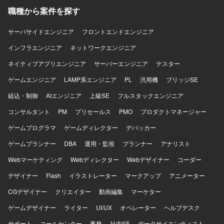
職種から案件を探す
サーバサイドエンジニア
フロントエンドエンジニア
インフラエンジニア
ネットワークエンジニア
ネイティブアプリエンジニア
サーバーエンジニア
テスター
ゲームエンジニア
LAMP系エンジニア
PL
汎用機
ブリッジSE
組込・制御
AIエンジニア
上級SE
フルスタックエンジニア
コンサルタント
PM
プリセールス
PMO
プロダクトマネージャー
ゲームプログラマ
ゲームディレクター
デバッカー
ゲームプランナー
DBA
運用・監視
プランナー
アナリスト
Webマーケティング
Webディレクター
Webデザイナー
コーダー
デザイナー
Flash
イラストレーター
マークアップ
アニメーター
CGデザイナー
クリエイター
動画編集
マーケター
ゲームデザイナー
ライター
UI/UX
オペレーター
ヘルプデスク
サポート
コールセンター
事務
社内SE
データサイエンティスト