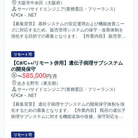
大阪市中央区（大阪府）
サーバサイドエンジニア
(業務委託・フリーランス)
C#
・
.NET
【募集背景】 基幹システムの安定運用および機能改善ニー
ズに対応するため、販売管理システムの保守・改善体制を
強化する目的での募集となります。 【作業内容】 販売管理
システムの保守対応および機能改善対応をご担当いただき
ます。具体的には、要件確認から設計、開発、テスト、リ
リースまで一連の工程をお任せいたします。既存機能の改
リモート可
修や不具合対応に加え、業務要望に基づく機能追加なども
【C#/C++/リモート併用】遺伝子病理サブシステム
行っていただきます。 【求める人物像】 システムの現状を
の開発保守
理解しながら、関係者と円滑にコミュニケーションを取
585,000
〜
円/月
り、自発的に改善提案や課題解決に取り組んでいただける
あきる野市（東京都）
方を求めております。既存システムの保守・改善業務に対
サーバサイドエンジニア
(業務委託・フリーランス)
して粘り強く取り組める方にマッチする環境です。 【ポジ
C#
・
.NET
ションの魅力】 基幹となる販売管理システムに長期的に関
わることで、業務知識と技術スキルの両面を深めていただ
【募集背景】 遺伝子病理サブシステムの開発保守体制を強
けます。要件確認からリリースまで一貫して携わることが
化するための募集となります。 【作業内容】 既存の遺伝子
できるため、上流から下流までの経験を積むことができま
病理サブシステムに対する機能追加や改修、保守対応をご
す。 【開発環境】 C#（.NET）、VB.NETなどのオープン系
担当いただきます。詳細な作業内容については、面談時に
言語を用いた販売管理システムの開発・保守環境となりま
ご説明いたします。 【求める人物像】 システムの品質を意
す。
識しながら設計からテストまで主体的に対応いただける方
リモート可