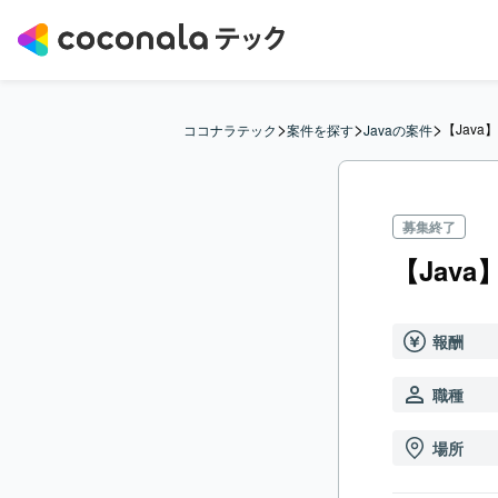
>
>
>
【Java
ココナラテック
案件を探す
Javaの案件
募集終了
【Jav
報酬
職種
場所