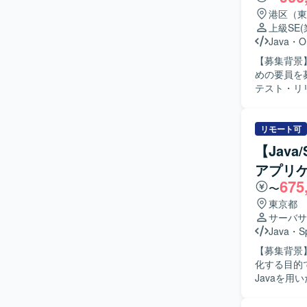
港区（東
上級SE
Java
・
O
【募集背景
めの要員を募集しております。 【
テスト・リリ
ムの解析お
ョブの設定
てクラウド
リモート可
【求める人
【Jav
ステムの仕
アプリケ
一に考えて
675
きに取り組める方を想定して
〜
システムの
東京都
件定義から
サーバサ
ラウド、ミドル
Java
・
S
およびShe
【募集背景
各種ミドル
化する目的で募集しております。
Javaを
を中心に、
と改善推進