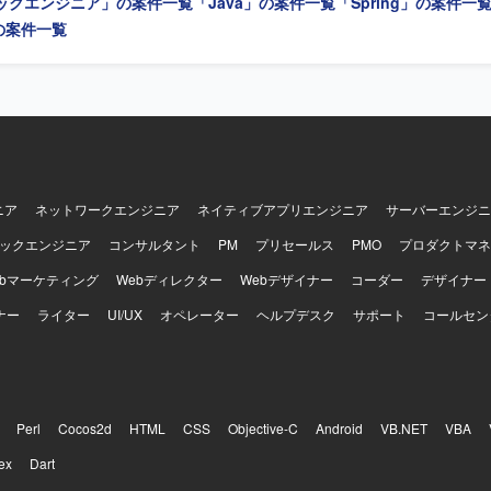
ックエンジニア」の案件一覧
「Java」の案件一覧
「Spring」の案件一
体に関わる経験を積むことができます。 【開発環境】 JavaおよびSQLを中
環境で、OracleデータベースやLinux環境上での開発・運用を行っていま
」の案件一覧
用スクリプトやジョブ管理ツールなども利用しています。
ニア
ネットワークエンジニア
ネイティブアプリエンジニア
サーバーエンジニ
ックエンジニア
コンサルタント
PM
プリセールス
PMO
プロダクトマネ
ebマーケティング
Webディレクター
Webデザイナー
コーダー
デザイナー
ナー
ライター
UI/UX
オペレーター
ヘルプデスク
サポート
コールセン
Perl
Cocos2d
HTML
CSS
Objective-C
Android
VB.NET
VBA
ex
Dart