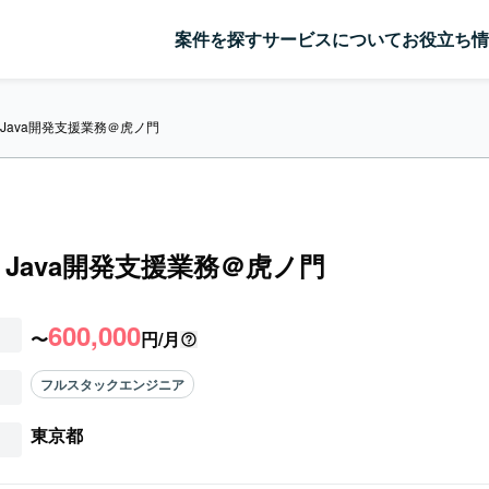
案件を探す
サービスについて
お役立ち情
】Java開発支援業務＠虎ノ門
a】Java開発支援業務＠虎ノ門
600,000
〜
円/月
フルスタックエンジニア
東京都