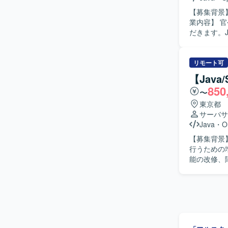
構成の中で
【募集背景
業内容】 
だきます。J
発を行って
す。 【求める人物像】 要件定義など上流工程から主体的に関わり、関係者とコミュニケーショ
ンを取りな
リモート可
して責任感を持って
【Jav
ムの上流工
850
〜
を高めながら
発環境】 Ja
東京都
サーバサ
Java
・
O
【募集背景
行うための増員募集です。 【作業内容】
能の改修、
ト、リリース
像】 金融
ョンを取り
切に共有し、
力】 証券
両面を高め