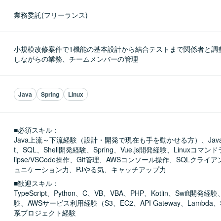
業務委託(フリーランス)
小規模改修案件で1機能の基本設計から結合テストまで関係者と調
しながらの業務、チームメンバーの管理
Java
Spring
Linux
■必須スキル：
Java上流～下流経験（設計・開発で現在も手を動かせる方）、Java、J
t、SQL、Shell開発経験、Spring、Vue.js開発経験、Linuxコマ
lipse/VSCode操作、Git管理、AWSコンソール操作、SQLクラ
ュニケーション力、PJやる気、キャッチアップ力
■歓迎スキル：
TypeScript、Python、C、VB、VBA、PHP、Kotlin、Swift開発経験
験、AWSサービス利用経験（S3、EC2、API Gateway、Lambda
系プロジェクト経験