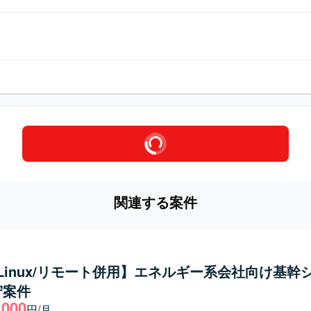
関連する案件
a/Linux/リモート併用】エネルギー系会社向け基幹
守案件
,000
円/月