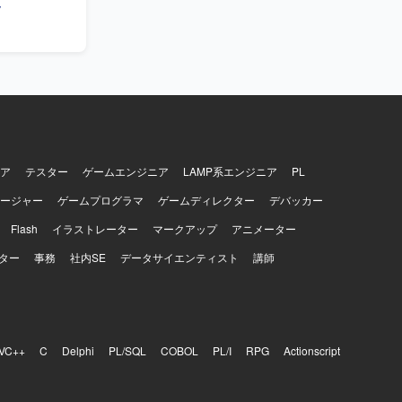
覧
す。Shell
ア
テスター
ゲームエンジニア
LAMP系エンジニア
PL
ージャー
ゲームプログラマ
ゲームディレクター
デバッカー
Flash
イラストレーター
マークアップ
アニメーター
ター
事務
社内SE
データサイエンティスト
講師
VC++
C
Delphi
PL/SQL
COBOL
PL/I
RPG
Actionscript