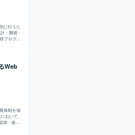
的に行うた
既存プログラ
ーションやジ
必要に応じ
きます。
す。既存シ
るWeb
定稼働を第
プにも前向
けます。要
ンフラやク
b2などを含む
発体制を強
追加・改修
リスクの抽出
検討しなが