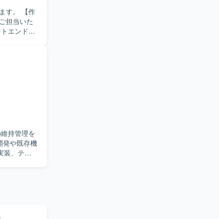
。 【作
ご担当いた
ロントエンド開
ただきま
ーまで一貫
設計スキル
。 【開
の維持管理を
実装、テス
ュニケーシ
リスクを適
識と技術力の
善を通じて