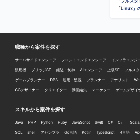
「フルスタ
中長期でシステム全
心とした開発
「Linux
を用いた運
職種から案件を探す
サーバサイドエンジニア
フロントエンドエンジニア
インフラエンジ
汎用機
ブリッジSE
組込・制御
AIエンジニア
上級SE
フルスタ
ゲームプランナー
DBA
運用・監視
プランナー
アナリスト
W
CGデザイナー
クリエイター
動画編集
マーケター
ゲームデザイ
スキルから案件を探す
Java
PHP
Python
Ruby
JavaScript
Swift
C#
C++
Scala
SQL
shell
アセンブラ
Go言語
Kotlin
TypeScript
R言語
Ap