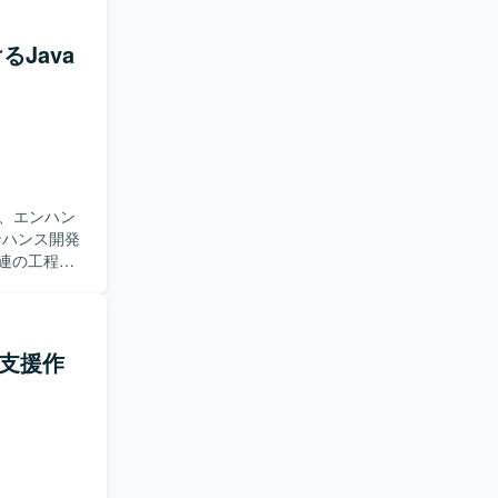
ミュニケー
るJava
きたいと考
のレビュー
力も高めて
境です。
RDBを利用
用いた開発
、エンハン
一連の工程に
ニケーショ
ではオフシ
自ら抽出
発支援作
チアップ
ョア開発と
AIの業務
したシステム