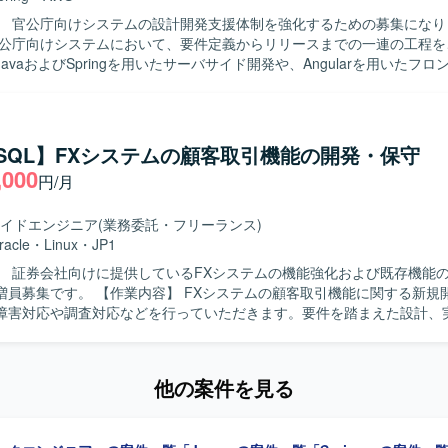
、設計からテストまで一貫した開発経験を積んでいただけます。
】 官公庁向けシステムの設計開発支援体制を強化するための募集になります
官公庁向けシステムにおいて、要件定義からリリースまでの一連の工程を
avaおよびSpringを用いたサーバサイド開発や、Angularを用いたフ
いただきます。コードレビューなどを通じて品質向上にも取り組んでい
がら開発を進めていただける方を求めています。設計から実装、レビュ
対応できる方を歓迎いたします。 【ポジションの魅力】 官公庁向けシステ
a/SQL】FXシステムの顧客取引機能の開発・保守
程からリリースまで幅広い工程に関わることができるため、要件定義や
,000
円/月
、JavaやAngular、AWSなどの技術スタックの経験を積むことができます
va、Angular、AWS、Springなどの環境で開発を行います。
イドエンジニア
(業務委託・フリーランス)
racle
・
Linux
・
JP1
】 証券会社向けに提供しているFXシステムの機能強化および既存機能
 FXシステムの顧客取引機能に関する新規開発や既存機
障害対応や調査対応などを行っていただきます。要件を踏まえた設計、
後の不具合調査および改善対応まで一貫してご担当いただきます。 【求める人物
系システム特有の業務知識をキャッチアップしながら、自ら積極的にコミ
、周囲と協調して業務を推進していただける方を求めています。課題や
他の案件を見る
安定稼働に向けた改善提案ができる方ですと望ましいです。 【ポジションの魅
会社向けのFXシステムというミッションクリティカルな領域で、業務知
ていくことができます。長期的な継続が見込まれており、機能追加や改