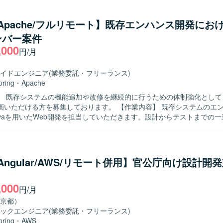
自発的に課題やリスクを発見し、関係者を巻き込み
に動ける方を求めております。顧客に対して分かりやすく説明できるコ
a/Apache/フルリモート】既存エンハンス開発におけ
持ち、新しい領域にも主体的にキャッチアップできる方にご活躍いただ
ンバー案件
発を通じて、上流からテス
,000
したWebアプリケーション開発経験を積むことができます。他者成果物
円/月
調整を通じて、技術スキルだけでなくコミュニケーション力や課題解決
できます。生成AIを活用した新しい開発スタイルにチャレンジできる環
イドエンジニア
(業務委託・フリーランス)
 Javaを中心としたWebアプリケーション開発環境のもと、Apacheや
pring
・
Apache
ムの機能追加・改修を行っております。Spring系フレームワークなどを
】 既存システムの機能追加や改修を継続的に行うための体制強化として
触れる機会もございます。
る方を募集しております。 【作業内容】 既存システムのエンハンス開発
avaを用いたWeb開発を担当していただきます。設計からテストまでの
ただきます。既存システムの機能追加や改修を中心に、能動的なコミュ
決を行いながら、生成AIの活用も行っていただきます。設計から開発ま
携して進めていただきます。 【求める人物像】 指示待ちではなく、自発
議論ができるマインドをお持ちの方を求めております。課題やリスクを
a/Angular/AWS/リモート併用】官公庁向け設計開
巻き込みながら解決を推進できる方、知らない領域にも主体的にキャッ
きる方を歓迎いたします。 【ポジションの魅力】 既存システムのエンハ
,000
通じて、設計からテストまで一連の工程を経験できる環境です。オフシ
円/月
じてコミュニケーション力やマネジメント力も磨いていただけます。生成
京都）
めるため、最新技術の活用経験を積むことができます。 【開発環境】 Javaを用
ックエンジニア
(業務委託・フリーランス)
アプリケーション開発環境となっております。ApacheおよびRDBを利用
pring
・
AWS