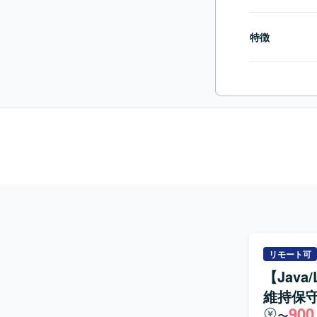
特徴
リモート可
【Jav
維持保
900
〜