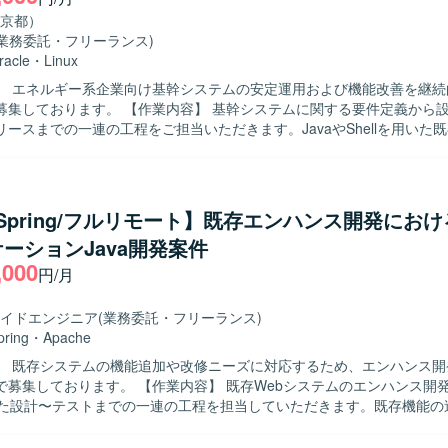
京都）
(業務委託・フリーランス)
racle
・
Linux
】 エネルギー系企業向け基幹システムの安定運用および機能改善を継続
作業内容】 基幹システムに関する要件定義から設計・開発・
ースまでの一連の工程をご担当いただきます。JavaやShellを用いた
よび改修、保守開発を行っていただきます。Linux環境での各種オペレ
・変更、障害発生時の原因調査および復旧対応も担っていただきます。
やミドルウェア、インフラ構成に関する検討や調整にも関わっていただ
物像】 上流から下流まで一貫して主体的に取り組める方を求めておりま
a/Spring/フルリモート】既存エンハンス開発におけ
様理解やプログラム解析を粘り強く行える方、関係者と連携しながら安
ーションJava開発案件
行動できる方を歓迎いたします。新しい技術や周辺環境のキャッチアッ
,000
おります。 【ポジションの魅力】 長期にわたりエネルギー系基幹
円/月
維持保守に携わることで、業務知識と技術スキルの双方を深めていただ
保守まで幅広い工程を担当するため、上流工程の経験を積みながら、イ
イドエンジニア
(業務委託・フリーランス)
ウェアなど周辺技術にも触れられる環境となっております。 【開発環境】 Java
pring
・
Apache
llを用いた開発環境で、Linux上での運用となっております。OracleやD
】 既存システムの機能追加や改修ニーズに対応するため、エンハンス開
ウェアやジョブ管理ツールを利用したシステム構成となっております。
 【作業内容】 既存Webシステムのエンハンス開発において、
用いた設計〜テストまでの一連の工程を担当していただきます。既存機能の
ApacheやRDBを考慮した設計・実装、他者成果物のレビュー、課題や
などを行っていただきます。また、生成AIを活用した業務効率化も適宜