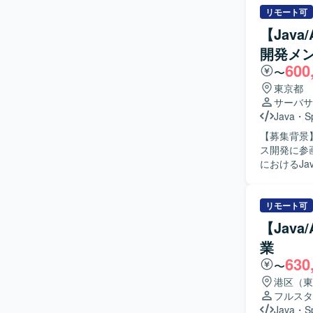
ら進めていただきます。 【求める人物像】 
リモート可
ながら解決
【Jav
ション力を
開発メ
えております。 【ポジションの魅力】 既存システムのエンハンス開
600
トまで一貫
〜
や顧客との
東京都
いくことが
サーバサ
【開発環境】
Java
・
S
したシステ
【募集背景
スタイルに
ス開発に参画いただけ
におけるJ
携わってい
ンや課題解
ョアでの開発体制と連
リモート可
的に発信や
【Jav
し、周囲を
業
し、臨機応変に対応で
630
ンス開発を
〜
の協業を通
港区（東
活用にも取り組
フルスタ
いたWeb
Java
・
S