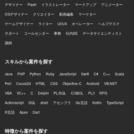
デザイナー
Flash
イラストレーター
マークアップ
アニメーター
CGデザイナー
クリエイター
動画編集
マーケター
ゲームデザイナー
ライター
UI/UX
オペレーター
ヘルプデスク
サポート
コールセンター
事務
社内SE
データサイエンティスト
講師
スキルから案件を探す
Java
PHP
Python
Ruby
JavaScript
Swift
C#
C++
Scala
Perl
Cocos2d
HTML
CSS
Objective-C
Android
VB.NET
VBA
VC++
C
Delphi
PL/SQL
COBOL
PL/I
RPG
Actionscript
SQL
shell
アセンブラ
Go言語
Kotlin
TypeScript
R言語
Apex
Dart
特徴から案件を探す