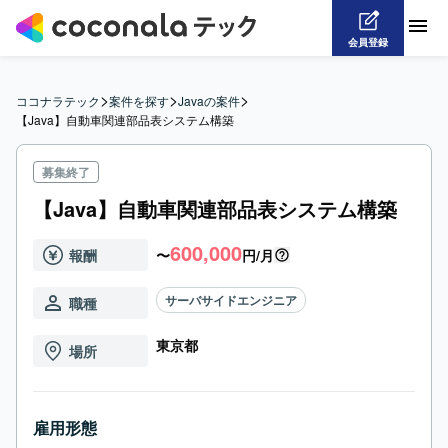
会員登録
>
>
>
ココナラテック
案件を探す
Javaの案件
【Java】自動車関連部品表システム構築
募集終了
【Java】自動車関連部品表システム構築
600,000
報酬
〜
円/月
サーバサイドエンジニア
職種
東京都
場所
雇用形態