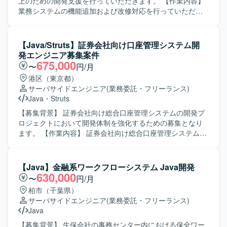
で、業務知識とWebアプリケーション開発スキルの双方を
上のための開発支援を行っていただきます。 【作業内容】
高めていただけます。上流工程から開発・保守まで一気通
業務システムの機能追加および改修対応を行っていただき
貫で関われるため、要件定義スキルや設計力を伸ばしやす
ます。基本設計から製造、テストまで一貫して担当してい
い環境です。CJFリプレイス対応など、レガシーからモダン
ただきます。既存機能の改善および不具合対応を行ってい
環境への移行経験も積むことができます。 【開発環境】
ただきます。各種レビューやドキュメント作成も対応して
【Java/Struts】証券会社向け口座管理システム開
JavaおよびSpringBootを中心としたWebアプリケーション
いただきます。 【求める人物像】 開発経験が豊富で周囲と
発エンジニア募集案件
開発環境となっております。クラウド技術としてAWSを利
円滑にコミュニケーションを取りながら主体的に動いてい
675,000
〜
円/月
用する可能性があり、要件定義や基本設計など上流工程に
ただける方を求めています。既存システムの仕様を理解し
港区（東京都）
も関わる機会がございます。
ながら改善提案を行っていただける方が望ましいです。
サーバサイドエンジニア
(業務委託・フリーランス)
【ポジションの魅力】 基本設計からテストまで一貫して担
Java
・
Struts
当できるため、上流から下流まで幅広い工程の経験を積む
ことができます。既存システムの機能追加や改善を通じて
【募集背景】 証券会社向け総合口座管理システムの開発プ
業務知識と技術力の両面を高めていただけます。 【開発環
ロジェクトにおいて開発体制を強化するための募集となり
境】 Java、Spring Boot、SQL、AWS、Gitなどを用いた
ます。 【作業内容】 証券会社向け総合口座管理システムの
Webシステム開発環境になります。
開発案件において、基本設計からテストまでの工程をご担
当頂きます。 【求める人物像】 前向きでキャッチアップや
技術向上に積極的に取り組んで頂ける方を求めておりま
【Java】金融系ワークフローシステム Java開発
す。 【ポジションの魅力】 金融業界向けの総合口座管理シ
630,000
〜
円/月
ステム開発に携わることで、大規模かつ専門性の高いドメ
柏市（千葉県）
イン知識とJavaを中心とした開発スキルを磨いて頂けま
サーバサイドエンジニア
(業務委託・フリーランス)
す。 【開発環境】 Java、Struts
Java
【募集背景】 生保会社の事務センター内における保全ワー