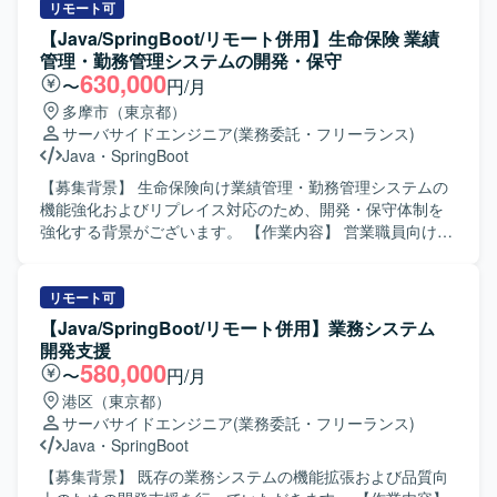
リモート可
【Java/SpringBoot/リモート併用】生命保険 業績
管理・勤務管理システムの開発・保守
630,000
〜
円/月
多摩市（東京都）
サーバサイドエンジニア
(業務委託・フリーランス)
Java
・
SpringBoot
【募集背景】 生命保険向け業績管理・勤務管理システムの
機能強化およびリプレイス対応のため、開発・保守体制を
強化する背景がございます。 【作業内容】 営業職員向け勤
務管理システムの新規開発および機能改修、保守対応をご
担当いただきます。既存システムのCJFリプレイス対応とし
て、設計・開発・テスト・リリースまで一連の工程に携わ
リモート可
っていただきます。要件や基本設計などの上流工程にも関
【Java/SpringBoot/リモート併用】業務システム
与いただき、関連システムとの連携や仕様調整を行ってい
開発支援
ただきます。 【求める人物像】 長期的な参画を前提に、主
580,000
〜
円/月
体的に課題発見・改善提案ができる方を求めております。5
港区（東京都）
名以上のチーム開発体制の中で、周囲と連携しながら自律
サーバサイドエンジニア
(業務委託・フリーランス)
的に動ける方、ドキュメントやコミュニケーションを通じ
Java
・
SpringBoot
て品質向上に取り組める方が望ましいです。 【ポジション
の魅力】 生命保険業界向けのコアシステムに携わること
【募集背景】 既存の業務システムの機能拡張および品質向