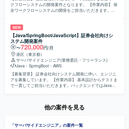
クフローシステムの開発案件となります。 【作業内容】 保
全ワークフローシステムの開発をご担当いただきます。
JavaでのWebシステム開発を中心に、状況に応じて新契約
WFLや事務系システム（VBA系）の対応なども幅広く柔軟
にご対応いただきます。 【求める人物像】 JavaでのWebシ
NEW
ステム開発において、一連の工程を自走して対応できる方
【Java/SpringBoot/JavaScript】証券会社向けシ
を求めております。状況に応じて周辺システムにも柔軟に
ステム開発案件
対応いただける方ですと望ましいです。 【ポジションの魅
720,000
〜
円/月
力】 金融系の大規模なワークフローシステム開発に携わる
港区（東京都）
ことができ、保全業務や新契約に関連する業務知識を習得
サーバサイドエンジニア
(業務委託・フリーランス)
しながら、Javaを中心としたアプリケーション開発スキル
Java
・
SpringBoot
・
AWS
を高めていただけます。 【開発環境】 Javaを用いたWebシ
ステム開発環境となり、状況によりVBA系の事務システム
【募集背景】 証券会社向けシステム開発に伴い、エンジニ
にもご対応いただきます。
アを募集しています。 【作業内容】 基本設計からテストま
で一貫してご担当いただきます。バックエンドではJavaお
よびSpringBoot、フロントエンドではJavaScript、
TypeScriptおよびReactを用いた開発を行います。 【求める
人物像】 基本設計からテストまで一貫して対応できる方を
他の案件を見る
求めています。 【ポジションの魅力】 証券系システムの開
発プロジェクトに参画できます。 【開発環境】 バックエン
ドはJava（SpringBoot）、フロントエンドはJavaScript、
「サーバサイドエンジニア」の案件一覧
TypeScript（React）を使用します。ソースコード管理には