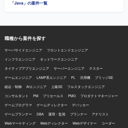
GitLab、コミュニケーションにはTeamsを使用します。
「Java」の案件一覧
職種から案件を探す
サーバサイドエンジニア
フロントエンドエンジニア
インフラエンジニア
ネットワークエンジニア
ネイティブアプリエンジニア
サーバーエンジニア
テスター
ゲームエンジニア
LAMP系エンジニア
PL
汎用機
ブリッジSE
組込・制御
AIエンジニア
上級SE
フルスタックエンジニア
コンサルタント
PM
プリセールス
PMO
プロダクトマネージャー
ゲームプログラマ
ゲームディレクター
デバッカー
ゲームプランナー
DBA
運用・監視
プランナー
アナリスト
Webマーケティング
Webディレクター
Webデザイナー
コーダー