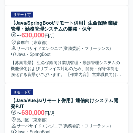
と円滑にコミュニケーションを取りながら合意形成ができ
す。 【作業内容】 建設業キャリアアップシステムの再構築
る方を歓迎いたします。事業KPIやプロダクトの価値向上を
において、利便性向上やデータ利活用の促進、安定的なシ
意識して開発に取り組める方にマッチいたします。 【ポジ
ステム運用・保守、事業拡大への拡張性確保を目的とした
リモート可
ションの魅力】 モビリティとFintechが交差する領域で、与
次期システムの設計・開発およびデータ移行作業を担当し
【Java/SpringBoot/リモート併用】生命保険 業績
信や決済など事業の中核となるコアロジックを担当できる
ていただきます。 アプリケーション設計・開発、データ移
管理・勤務管理システムの開発・保守
ため、ビジネスインパクトの大きい開発に携わることがで
行設計・実装、既存データ構造の分析やマッピング設計、
630,000
〜
円/月
きます。APIやデータモデル設計から非同期処理、パフォー
SQLやシェルスクリプトを用いた移行処理の実装・検証な
多摩市（東京都）
マンスチューニングまで一貫して関与でき、モダンな技術
どを行っていただきます。 【求める人物像】 システムの目
サーバサイドエンジニア
(業務委託・フリーランス)
スタックを選定しながらアーキテクチャ設計にも関われる
的や業務背景を理解し、自ら課題や不明点を洗い出して関
Java
・
SpringBoot
環境です。 【開発環境】 言語やフレームワークはプロジェ
係者と調整しながら設計・実装を進められる方を求めてお
クトに応じてモダンな技術スタックから選定いたします。
ります。 チームメンバーと連携しながら主体的に動き、品
【募集背景】 生命保険向け業績管理・勤務管理システムの
APIはRESTおよびGraphQLを用い、クラウド基盤上で非同
質と生産性の両立を意識して業務に取り組める方が望まし
機能強化およびリプレイス対応のため、開発・保守体制を
期処理やバッチ処理を行う構成です。Gitやチャットツール
いです。 【ポジションの魅力】 社会インフラとしての役割
強化する背景がございます。 【作業内容】 営業職員向け勤
を利用し、アジャイルやスクラム開発プロセスで進行いた
を担うキャリアアップシステムの再構築に上流工程から関
務管理システムの新規開発および機能改修、保守対応をご
します。
わることができ、大規模なデータ移行やクラウド環境を活
担当いただきます。既存システムのCJFリプレイス対応とし
用したシステム開発の経験を積むことができます。 アプリ
て、設計・開発・テスト・リリースまで一連の工程に携わ
リモート可
ケーション開発とデータ移行の両面でスキルを高められる
っていただきます。要件や基本設計などの上流工程にも関
【Java/Vue.js/リモート併用】通信向けシステム開
環境です。 【開発環境】 Java、React、Amazon Aurora
与いただき、関連システムとの連携や仕様調整を行ってい
発PJT
PostgreSQL、Red Hat Enterprise Linux、Spring Boot など
ただきます。 【求める人物像】 長期的な参画を前提に、主
630,000
〜
円/月
を用いたWeb業務アプリケーションの開発・データ移行を
体的に課題発見・改善提案ができる方を求めております。5
品川区（東京都）
行っております。
名以上のチーム開発体制の中で、周囲と連携しながら自律
サーバサイドエンジニア
(業務委託・フリーランス)
的に動ける方、ドキュメントやコミュニケーションを通じ
Java
・
SpringBoot