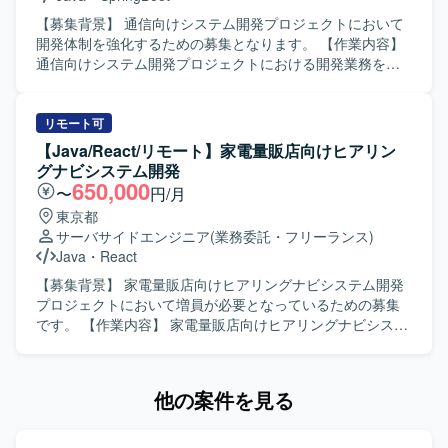
て品質向上に取り組める方が望ましいです。 【ポジション
の魅力】 生命保険業界向けのコアシステムに携わること
【募集背景】 通信向けシステム開発プロジェクトにおいて
で、業務知識とWebアプリケーション開発スキルの双方を
開発体制を強化するための募集となります。 【作業内容】
高めていただけます。上流工程から開発・保守まで一気通
通信向けシステム開発プロジェクトにおける開発業務をご
貫で関われるため、要件定義スキルや設計力を伸ばしやす
担当いただきます。バックエンドはJavaを使用し、フロン
い環境です。CJFリプレイス対応など、レガシーからモダン
トエンドはVueを使用して開発を行います。 【求める人物
環境への移行経験も積むことができます。 【開発環境】
像】 Javaによる開発経験が豊富で、基本設計以降の工程を
リモート可
JavaおよびSpringBootを中心としたWebアプリケーション
主体的に推進していただける方を求めています。チーム内
【Java/React/リモート】家電量販店向けヒアリン
開発環境となっております。クラウド技術としてAWSを利
でコミュニケーションを取りながら円滑に開発を進めてい
グナビシステム開発
用する可能性があり、要件定義や基本設計など上流工程に
ただける方ですと望ましいです。 【ポジションの魅力】 通
650,000
〜
円/月
も関わる機会がございます。
信向けシステム開発に携わることで、大規模なシステム開
東京都
発の経験を積むことができます。バックエンドだけでなく
サーバサイドエンジニア
(業務委託・フリーランス)
フロントエンド技術にも関わることができ、フルスタック
Java
・
React
寄りのスキルを身につけていただけます。 【開発環境】 バ
ックエンドにJavaおよびSpring Boot、フロントエンドに
【募集背景】 家電量販店向けヒアリングナビシステム開発
Vue.jsを使用した開発環境です。
プロジェクトにおいて増員が必要となっているための募集
です。 【作業内容】 家電量販店向けヒアリングナビシステ
ムの詳細設計および一部基本設計からテスト工程までをご
担当いただきます。設計書の作成、実装、単体テスト、結
合テストなど一連の開発業務を担当していただきます。
他の案件を見る
【求める人物像】 チーム内で円滑にコミュニケーションを
取りながら主体的に開発を進めていただける方を求めてい
ます。基本設計以降の工程に責任感を持って取り組んでい