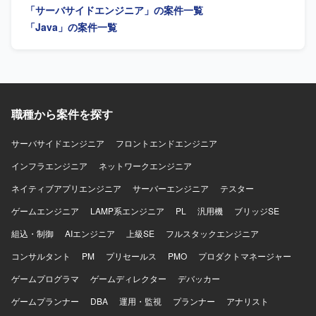
「サーバサイドエンジニア」の案件一覧
ただける方が望ましいです。 【ポジションの魅力】 上流か
らテストまで一貫して携わることができるため、要件理解
「Java」の案件一覧
から品質担保まで幅広い工程の経験を積むことができま
す。長期的な参画の可能性もあり、安定した環境でスキル
を伸ばしていただけます。 【開発環境】 JavaおよびReact
を用いたシステム開発環境での作業となります。
職種から案件を探す
サーバサイドエンジニア
フロントエンドエンジニア
インフラエンジニア
ネットワークエンジニア
ネイティブアプリエンジニア
サーバーエンジニア
テスター
ゲームエンジニア
LAMP系エンジニア
PL
汎用機
ブリッジSE
組込・制御
AIエンジニア
上級SE
フルスタックエンジニア
コンサルタント
PM
プリセールス
PMO
プロダクトマネージャー
ゲームプログラマ
ゲームディレクター
デバッカー
ゲームプランナー
DBA
運用・監視
プランナー
アナリスト