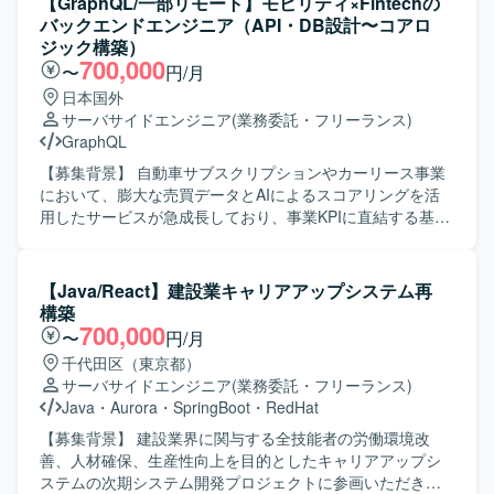
【GraphQL/一部リモート】モビリティ×Fintechの
バックエンドエンジニア（API・DB設計〜コアロ
ジック構築）
700,000
〜
円/月
日本国外
サーバサイドエンジニア
(業務委託・フリーランス)
GraphQL
【募集背景】 自動車サブスクリプションやカーリース事業
において、膨大な売買データとAIによるスコアリングを活
用したサービスが急成長しており、事業KPIに直結する基盤
強化と新機能開発を推進する必要があるためバックエンド
エンジニアを増員いたします。 【作業内容】 モビリティ
×Fintech領域における与信・車両・回収など複雑なドメイ
【Java/React】建設業キャリアアップシステム再
ンを扱うコアロジックの設計・実装を担当いただきます。
構築
RESTおよびGraphQLによるAPI設計と実装、スキーマやデ
700,000
〜
円/月
ータモデル設計、外部サービスとの連携、非同期やバッチ
千代田区（東京都）
処理の設計・開発、パフォーマンス最適化など幅広くご対
サーバサイドエンジニア
(業務委託・フリーランス)
応いただきます。また、設計レビューやコード品質の維
Java
・
Aurora
・
SpringBoot
・
RedHat
持・改善にも取り組んでいただきます。 【求める人物像】
曖昧な要件を自ら整理し、仕様レベルからタスクへ分解し
【募集背景】 建設業界に関与する全技能者の労働環境改
て設計に落とし込める主体性のある方を求めています。採
善、人材確保、生産性向上を目的としたキャリアアップシ
用技術や設計方針の選定理由を論理的に説明でき、関係者
ステムの次期システム開発プロジェクトに参画いただきま