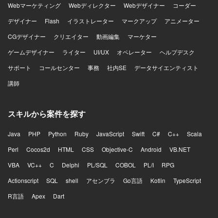
Webマーケティング
Webディレクター
Webデザイナー
コーダー
デザイナー
Flash
イラストレーター
マークアップ
アニメーター
CGデザイナー
クリエイター
動画編集
マーケター
ゲームデザイナー
ライター
UI/UX
オペレーター
ヘルプデスク
サポート
コールセンター
事務
社内SE
データサイエンティスト
講師
スキルから案件を探す
Java
PHP
Python
Ruby
JavaScript
Swift
C#
C++
Scala
Perl
Cocos2d
HTML
CSS
Objective-C
Android
VB.NET
VBA
VC++
C
Delphi
PL/SQL
COBOL
PL/I
RPG
Actionscript
SQL
shell
アセンブラ
Go言語
Kotlin
TypeScript
R言語
Apex
Dart