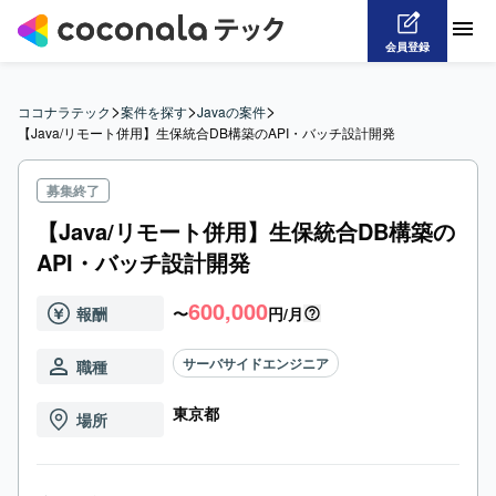
会員登録
>
>
>
ココナラテック
案件を探す
Javaの案件
【Java/リモート併用】生保統合DB構築のAPI・バッチ設計開発
募集終了
【Java/リモート併用】生保統合DB構築の
API・バッチ設計開発
600,000
報酬
〜
円/月
サーバサイドエンジニア
職種
東京都
場所